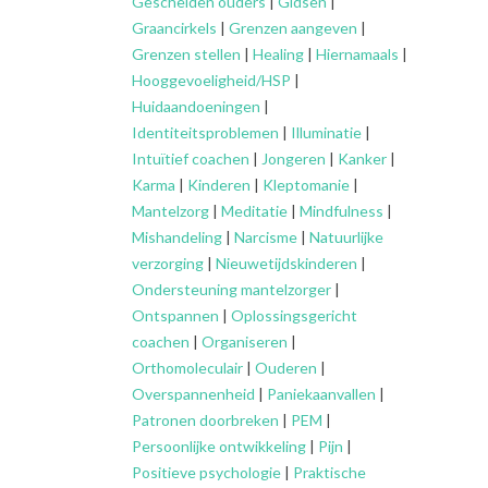
Gescheiden ouders
|
Gidsen
|
Graancirkels
|
Grenzen aangeven
|
Grenzen stellen
|
Healing
|
Hiernamaals
|
Hooggevoeligheid/HSP
|
Huidaandoeningen
|
Identiteitsproblemen
|
Illuminatie
|
Intuïtief coachen
|
Jongeren
|
Kanker
|
Karma
|
Kinderen
|
Kleptomanie
|
Mantelzorg
|
Meditatie
|
Mindfulness
|
Mishandeling
|
Narcisme
|
Natuurlijke
verzorging
|
Nieuwetijdskinderen
|
Ondersteuning
mantelzorger
|
Ontspannen
|
Oplossingsgericht
coachen
|
Organiseren
|
Orthomoleculair
|
Ouderen
|
Overspannenheid
|
Paniekaanvallen
|
Patronen doorbreken
|
PEM
|
Persoonlijke ontwikkeling
|
Pijn
|
Positieve psychologie
|
Praktische