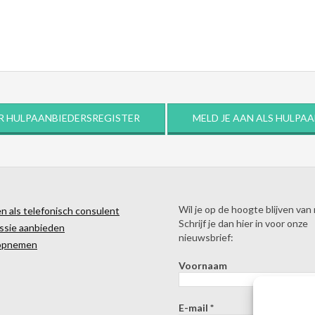
R HULPAANBIEDERSREGISTER
MELD JE AAN ALS HULPA
Wil je op de hoogte blijven van
 als telefonisch consulent
Schrijf je dan hier in voor onze
ssie aanbieden
nieuwsbrief:
opnemen
Voornaam
E-mail
*