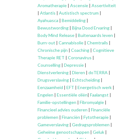
Aromatherapie
|
Ascensie
|
Assertiviteit
|
Atlantis
|
Autistisch spectrum
|
Ayahuasca
|
Bemiddeling
|
Bewustwording
|
Bijna Dood Ervaring
|
Body Mind Release
|
Buitenaards leven
|
Burn-out
|
Cannabisolie
|
Chemtrails
|
Chronische pijn
|
Coaching
|
Cognitieve
Therapie RET
|
Coronavirus
|
Counselling
|
Depressie
|
Dienstverlening
|
Dieren
|
doTERRA
|
Drugsverslaving
|
Echtscheiding
|
Eenzaamheid
|
EFT
|
Energetisch werk
|
Engelen
|
Essentiële oliën
|
Faalangst
|
Familie-opstellingen
|
Fibromyalgie
|
Financieel advies ouderen
|
Financiële
problemen
|
Financiën
|
Fytotherapie
|
Gameverslaving
|
Gedragsproblemen
|
Geheime genootschappen
|
Geluk
|