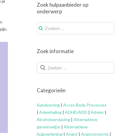
 je
Zoek hulpaanbieder op
onderwerp
r.
Zoek
ijn.
naar:
Zoek informatie
Categorieën
Aandoening
|
Acces Body Processes
|
Ademhaling
|
ADHD/ADD
|
Advies
|
Alcoholverslaving
|
Alternatieve
geneeswijze
|
Alternatieve
hulpverlening
|
Angst
|
Angststoornis
|