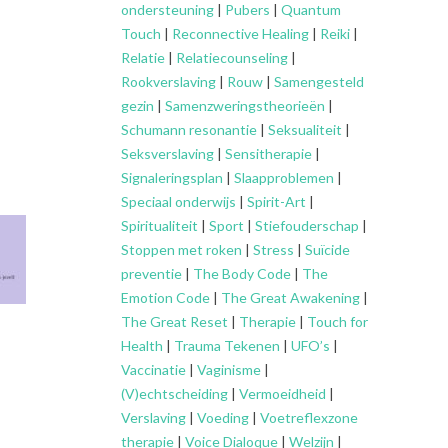
ondersteuning
|
Pubers
|
Quantum
Touch
|
Reconnective Healing
|
Reiki
|
Relatie
|
Relatiecounseling
|
Rookverslaving
|
Rouw
|
Samengesteld
gezin
|
Samenzweringstheorieën
|
Schumann resonantie
|
Seksualiteit
|
Seksverslaving
|
Sensitherapie
|
Signaleringsplan
|
Slaapproblemen
|
Speciaal onderwijs
|
Spirit-Art
|
Spiritualiteit
|
Sport
|
Stiefouderschap
|
Stoppen met roken
|
Stress
|
Suïcide
preventie
|
The Body Code
|
The
Emotion Code
|
The Great Awakening
|
The Great Reset
|
Therapie
|
Touch for
Health
|
Trauma Tekenen
|
UFO’s
|
Vaccinatie
|
Vaginisme
|
(V)echtscheiding
|
Vermoeidheid
|
Verslaving
|
Voeding
|
Voetreflexzone
therapie
|
Voice Dialoque
|
Welzijn
|