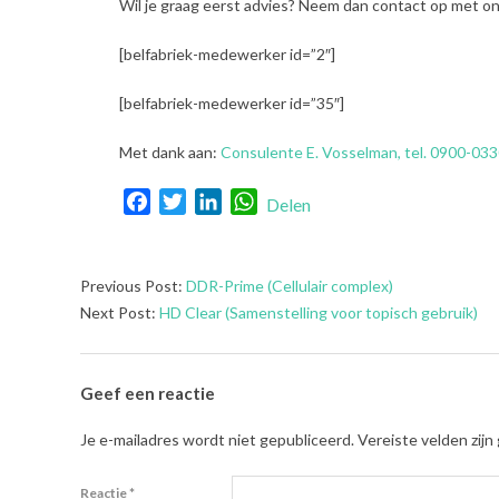
Wil je graag eerst advies? Neem dan contact op met onz
[belfabriek-medewerker id=”2″]
[belfabriek-medewerker id=”35″]
Met dank aan:
Consulente E. Vosselman, tel. 0900-033
Facebook
Twitter
LinkedIn
WhatsApp
Delen
2021-
Previous Post:
DDR-Prime (Cellulair complex)
08-
Next Post:
HD Clear (Samenstelling voor topisch gebruik)
03
Geef een reactie
Je e-mailadres wordt niet gepubliceerd.
Vereiste velden zij
Reactie
*