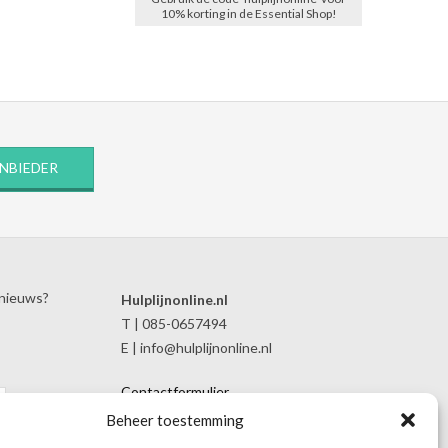
10% korting in de Essential Shop!
ANBIEDER
 nieuws?
Hulplijnonline.nl
T | 085-0657494
E | info@hulplijnonline.nl
Contactformulier
Over Hulplijnonline.nl
Beheer toestemming
Het team van Hulplijnonline.nl