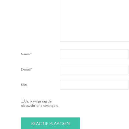
Naam
*
E-mail
*
Site
Ja, ik wil graag de
nieuwsbrief ontvangen.