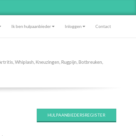
Ik ben hulpaanbieder
Inloggen
Contact
Artritis
,
Whiplash
,
Kneuzingen
,
Rugpijn
,
Botbreuken
,
HULPAANBIEDERSREGISTER