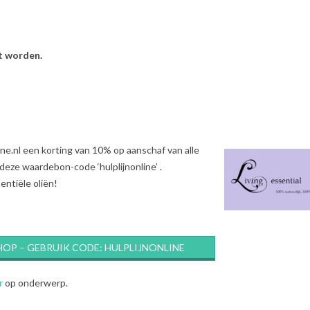
t worden.
ine.nl een korting van 10% op aanschaf van alle
deze waardebon-code ‘hulplijnonline’ .
entiële oliën!
HOP – GEBRUIK CODE: HULPLIJNONLINE
r
op onderwerp.