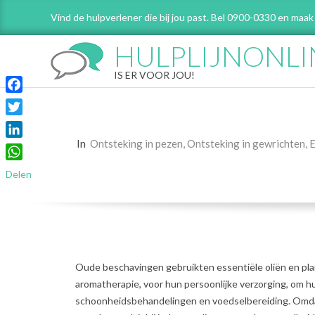
Skip
Vind de hulpverlener die bij jou past. Bel 0900-0330 en maak
to
content
HULPLIJNONLI
IS ER VOOR JOU!
Facebook
Twitter
In
Ontsteking in pezen
,
Ontsteking in gewrichten
,
E
LinkedIn
WhatsApp
Delen
Oude beschavingen gebruikten essentiële oliën en pla
aromatherapie, voor hun persoonlijke verzorging, om h
schoonheidsbehandelingen en voedselbereiding. Omdat