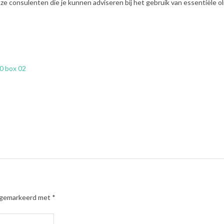
e consulenten die je kunnen adviseren bij het gebruik van essentiële ol
0 box 02
n gemarkeerd met
*