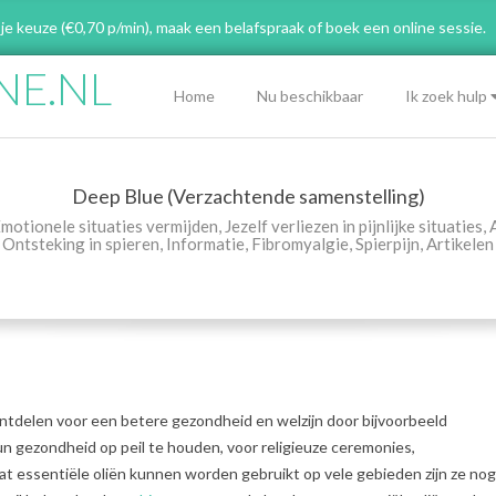
 je keuze (€0,70 p/min), maak een belafspraak
of boek een online sessie.
NE.NL
Primary
Home
Nu beschikbaar
Ik zoek hulp
Navigation
Menu
Deep Blue (Verzachtende samenstelling)
motionele situaties vermijden
,
Jezelf verliezen in pijnlijke situaties
,
Ontsteking in spieren
,
Informatie
,
Fibromyalgie
,
Spierpijn
,
Artikelen
ntdelen voor een betere gezondheid en welzijn door bijvoorbeeld
un gezondheid op peil te houden, voor religieuze ceremonies,
 essentiële oliën kunnen worden gebruikt op vele gebieden zijn ze nog