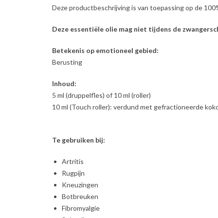
Deze productbeschrijving is van toepassing op de 100
Deze essentiële olie mag niet tijdens de zwangers
Betekenis op emotioneel gebied:
Berusting
Inhoud:
5 ml (druppelfles) of 10 ml (roller)
10 ml (Touch roller): verdund met gefractioneerde kokos
Te gebruiken bij:
Artritis
Rugpijn
Kneuzingen
Botbreuken
Fibromyalgie