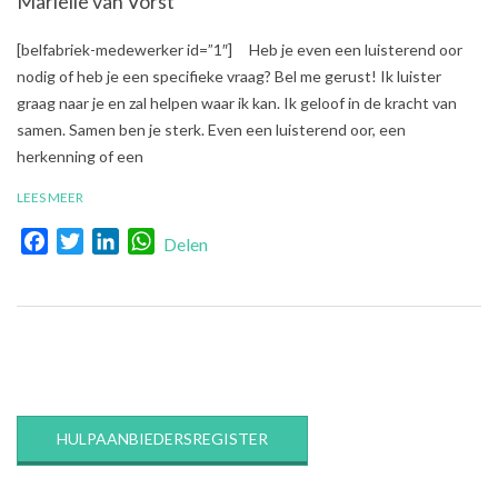
Mariëlle van Vorst
2017-
[belfabriek-medewerker id=”1″] Heb je even een luisterend oor
09-
nodig of heb je een specifieke vraag? Bel me gerust! Ik luister
26
graag naar je en zal helpen waar ik kan. Ik geloof in de kracht van
samen. Samen ben je sterk. Even een luisterend oor, een
herkenning of een
LEES MEER
Facebook
Twitter
LinkedIn
WhatsApp
Delen
HULPAANBIEDERSREGISTER