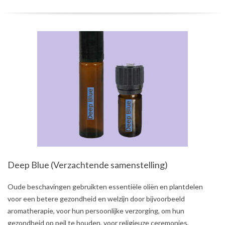
Deep Blue (Verzachtende samenstelling)
2021-
Oude beschavingen gebruikten essentiële oliën en plantdelen
08-
voor een betere gezondheid en welzijn door bijvoorbeeld
03
aromatherapie, voor hun persoonlijke verzorging, om hun
gezondheid op peil te houden, voor religieuze ceremonies,