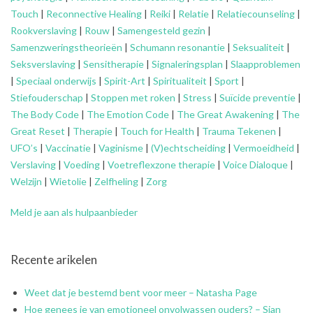
Touch
|
Reconnective Healing
|
Reiki
|
Relatie
|
Relatiecounseling
|
Rookverslaving
|
Rouw
|
Samengesteld gezin
|
Samenzweringstheorieën
|
Schumann resonantie
|
Seksualiteit
|
Seksverslaving
|
Sensitherapie
|
Signaleringsplan
|
Slaapproblemen
|
Speciaal onderwijs
|
Spirit-Art
|
Spiritualiteit
|
Sport
|
Stiefouderschap
|
Stoppen met roken
|
Stress
|
Suïcide preventie
|
The Body Code
|
The Emotion Code
|
The Great Awakening
|
The
Great Reset
|
Therapie
|
Touch for Health
|
Trauma Tekenen
|
UFO’s
|
Vaccinatie
|
Vaginisme
|
(V)echtscheiding
|
Vermoeidheid
|
Verslaving
|
Voeding
|
Voetreflexzone therapie
|
Voice Dialoque
|
Welzijn
|
Wietolie
|
Zelfheling
|
Zorg
Meld je aan als hulpaanbieder
Recente arikelen
Weet dat je bestemd bent voor meer – Natasha Page
Hoe genees je van emotioneel onvolwassen ouders? – Sian