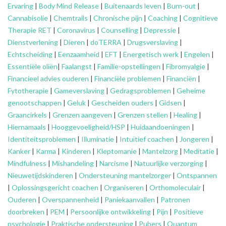
Ervaring
|
Body Mind Release
|
Buitenaards leven
|
Burn-out
|
Cannabisolie
|
Chemtrails
|
Chronische pijn
|
Coaching
|
Cognitieve
Therapie RET
|
Coronavirus
|
Counselling
|
Depressie
|
Dienstverlening
|
Dieren
|
doTERRA
|
Drugsverslaving
|
Echtscheiding
|
Eenzaamheid
|
EFT
|
Energetisch werk
|
Engelen
|
Essentiële oliën
|
Faalangst
|
Familie-opstellingen
|
Fibromyalgie
|
Financieel advies ouderen
|
Financiële problemen
|
Financiën
|
Fytotherapie
|
Gameverslaving
|
Gedragsproblemen
|
Geheime
genootschappen
|
Geluk
|
Gescheiden ouders
|
Gidsen
|
Graancirkels
|
Grenzen aangeven
|
Grenzen stellen
|
Healing
|
Hiernamaals
|
Hooggevoeligheid/HSP
|
Huidaandoeningen
|
Identiteitsproblemen
|
Illuminatie
|
Intuïtief coachen
|
Jongeren
|
Kanker
|
Karma
|
Kinderen
|
Kleptomanie
|
Mantelzorg
|
Meditatie
|
Mindfulness
|
Mishandeling
|
Narcisme
|
Natuurlijke verzorging
|
Nieuwetijdskinderen
|
Ondersteuning
mantelzorger
|
Ontspannen
|
Oplossingsgericht coachen
|
Organiseren
|
Orthomoleculair
|
Ouderen
|
Overspannenheid
|
Paniekaanvallen
|
Patronen
doorbreken
|
PEM
|
Persoonlijke ontwikkeling
|
Pijn
|
Positieve
psychologie
|
Praktische ondersteuning
|
Pubers
|
Quantum