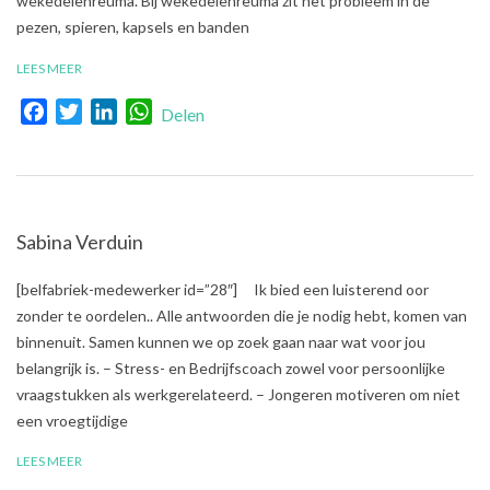
wekedelenreuma. Bij wekedelenreuma zit het probleem in de
pezen, spieren, kapsels en banden
LEES MEER
Facebook
Twitter
LinkedIn
WhatsApp
Delen
Sabina Verduin
2018-
[belfabriek-medewerker id=”28″] Ik bied een luisterend oor
04-
zonder te oordelen.. Alle antwoorden die je nodig hebt, komen van
30
binnenuit. Samen kunnen we op zoek gaan naar wat voor jou
belangrijk is. – Stress- en Bedrijfscoach zowel voor persoonlijke
vraagstukken als werkgerelateerd. – Jongeren motiveren om niet
een vroegtijdige
LEES MEER