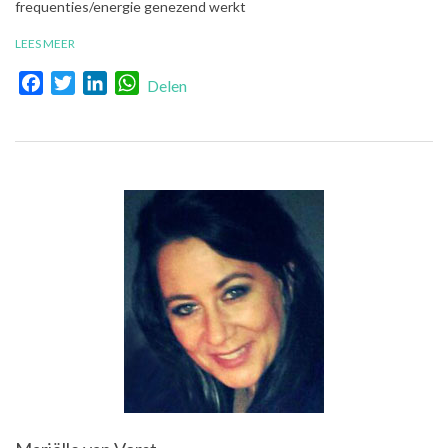
frequenties/energie genezend werkt
LEES MEER
Facebook
Twitter
LinkedIn
WhatsApp
Delen