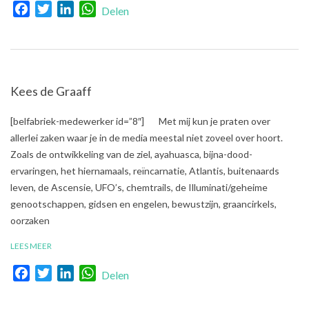
Facebook
Twitter
LinkedIn
WhatsApp
Delen
Kees de Graaff
2017-
[belfabriek-medewerker id=”8″] Met mij kun je praten over
10-
allerlei zaken waar je in de media meestal niet zoveel over hoort.
13
Zoals de ontwikkeling van de ziel, ayahuasca, bijna-dood-
ervaringen, het hiernamaals, reïncarnatie, Atlantis, buitenaards
leven, de Ascensie, UFO’s, chemtrails, de Illuminati/geheime
genootschappen, gidsen en engelen, bewustzijn, graancirkels,
oorzaken
LEES MEER
Facebook
Twitter
LinkedIn
WhatsApp
Delen