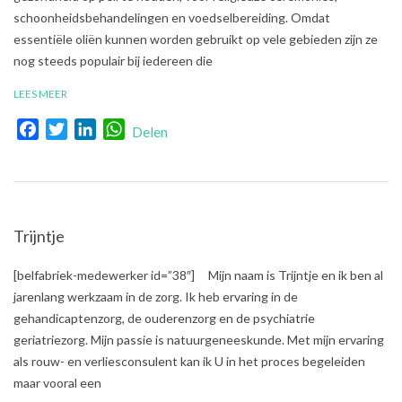
schoonheidsbehandelingen en voedselbereiding. Omdat
essentiële oliën kunnen worden gebruikt op vele gebieden zijn ze
nog steeds populair bij iedereen die
LEES MEER
Facebook
Twitter
LinkedIn
WhatsApp
Delen
Trijntje
2020-
[belfabriek-medewerker id=”38″] Mijn naam is Trijntje en ik ben al
01-
jarenlang werkzaam in de zorg. Ik heb ervaring in de
08
gehandicaptenzorg, de ouderenzorg en de psychiatrie
geriatriezorg. Mijn passie is natuurgeneeskunde. Met mijn ervaring
als rouw- en verliesconsulent kan ik U in het proces begeleiden
maar vooral een