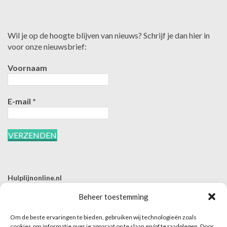
Wil je op de hoogte blijven van nieuws? Schrijf je dan hier in
voor onze nieuwsbrief:
Voornaam
E-mail
*
Hulplijnonline.nl
T | 085-0657494
Beheer toestemming
E | info@hulplijnonline.nl
Om de beste ervaringen te bieden, gebruiken wij technologieën zoals
Contactformulier
cookies om informatie over je apparaat op te slaan en/of te raadplegen. Door