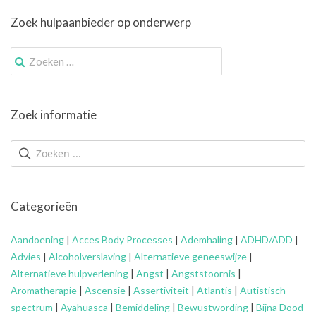
Zoek hulpaanbieder op onderwerp
Zoek
naar:
Zoek informatie
Categorieën
Aandoening
|
Acces Body Processes
|
Ademhaling
|
ADHD/ADD
|
Advies
|
Alcoholverslaving
|
Alternatieve geneeswijze
|
Alternatieve hulpverlening
|
Angst
|
Angststoornis
|
Aromatherapie
|
Ascensie
|
Assertiviteit
|
Atlantis
|
Autistisch
spectrum
|
Ayahuasca
|
Bemiddeling
|
Bewustwording
|
Bijna Dood