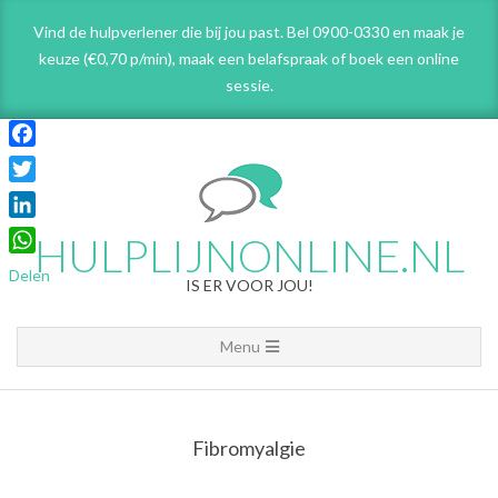
Skip
Vind de hulpverlener die bij jou past. Bel 0900-0330 en maak je
to
keuze (€0,70 p/min), maak een belafspraak
of boek een online
content
sessie.
Facebook
Twitter
LinkedIn
HULPLIJNONLINE.NL
WhatsApp
Delen
IS ER VOOR JOU!
Primary
Menu
Navigation
Menu
Fibromyalgie