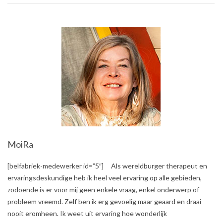
MoiRa
2017-
[belfabriek-medewerker id=”5″] Als wereldburger therapeut en
10-
ervaringsdeskundige heb ik heel veel ervaring op alle gebieden,
06
zodoende is er voor mij geen enkele vraag, enkel onderwerp of
probleem vreemd. Zelf ben ik erg gevoelig maar geaard en draai
nooit eromheen. Ik weet uit ervaring hoe wonderlijk