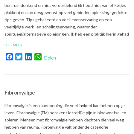
08-
ben ruimdenkend en niet veroordelend (ik houd niet van etiketjes
23
plakken) en kan desgewenst op veel gebieden oplossingsgerichte
tips geven. Tips gebaseerd op veel levenservaring en een
veelzijdige werk- en scholingservaring, waaronder
spiritueel/alternatieve opleidingen. Ik heb een praktijk hierin gehad
LEES MEER
Facebook
Twitter
LinkedIn
WhatsApp
Delen
Fibromyalgie
2018-
Fibromyalgie is een aandoening die veel invloed kan hebben op je
05-
leven. Fibromyalgie (FM) betekent letterlijk: pijn in bindweefsel en
07
spieren. Mensen met fibromyalgie hebben klachten die veel weg
hebben van reuma. Fibromyalgie valt onder de categorie