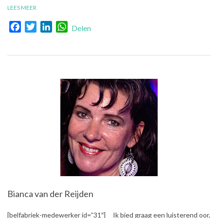
LEES MEER
Facebook
Twitter
LinkedIn
WhatsApp
Delen
Bianca van der Reijden
2018-
[belfabriek-medewerker id=”31″] Ik bied graag een luisterend oor,