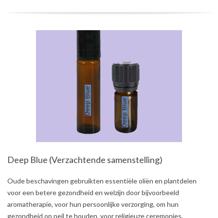
Deep Blue (Verzachtende samenstelling)
2021-
Oude beschavingen gebruikten essentiële oliën en plantdelen
08-
voor een betere gezondheid en welzijn door bijvoorbeeld
03
aromatherapie, voor hun persoonlijke verzorging, om hun
gezondheid op peil te houden, voor religieuze ceremonies,