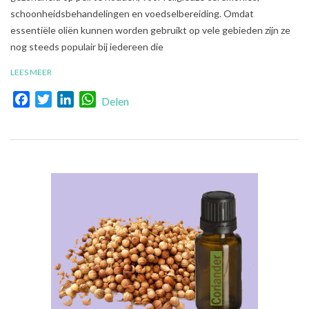
schoonheidsbehandelingen en voedselbereiding. Omdat
essentiële oliën kunnen worden gebruikt op vele gebieden zijn ze
nog steeds populair bij iedereen die
LEES MEER
Facebook
Twitter
LinkedIn
WhatsApp
Delen