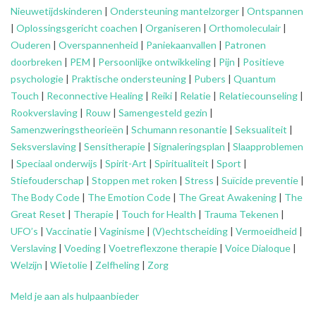
Nieuwetijdskinderen
|
Ondersteuning
mantelzorger
|
Ontspannen
|
Oplossingsgericht coachen
|
Organiseren
|
Orthomoleculair
|
Ouderen
|
Overspannenheid
|
Paniekaanvallen
|
Patronen
doorbreken
|
PEM
|
Persoonlijke ontwikkeling
|
Pijn
|
Positieve
psychologie
|
Praktische ondersteuning
|
Pubers
|
Quantum
Touch
|
Reconnective Healing
|
Reiki
|
Relatie
|
Relatiecounseling
|
Rookverslaving
|
Rouw
|
Samengesteld gezin
|
Samenzweringstheorieën
|
Schumann resonantie
|
Seksualiteit
|
Seksverslaving
|
Sensitherapie
|
Signaleringsplan
|
Slaapproblemen
|
Speciaal onderwijs
|
Spirit-Art
|
Spiritualiteit
|
Sport
|
Stiefouderschap
|
Stoppen met roken
|
Stress
|
Suïcide preventie
|
The Body Code
|
The Emotion Code
|
The Great Awakening
|
The
Great Reset
|
Therapie
|
Touch for Health
|
Trauma Tekenen
|
UFO’s
|
Vaccinatie
|
Vaginisme
|
(V)echtscheiding
|
Vermoeidheid
|
Verslaving
|
Voeding
|
Voetreflexzone therapie
|
Voice Dialoque
|
Welzijn
|
Wietolie
|
Zelfheling
|
Zorg
Meld je aan als hulpaanbieder