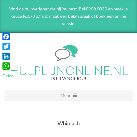
Skip
Vind de hulpverlener die bij jou past. Bel 0900-0330 en maak je
to
keuze (€0,70 p/min), maak een belafspraak
of boek een online
content
sessie.
Facebook
Twitter
LinkedIn
HULPLIJNONLINE.NL
WhatsApp
Delen
IS ER VOOR JOU!
Primary
Menu
Navigation
Menu
Whiplash