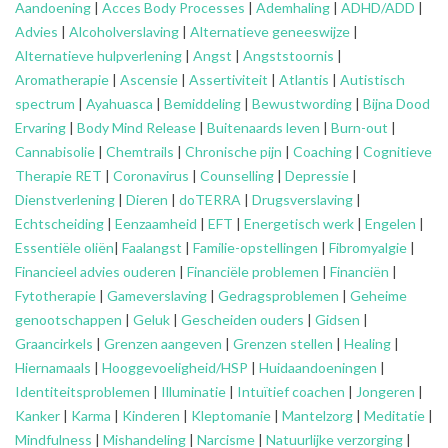
Aandoening
|
Acces Body Processes
|
Ademhaling
|
ADHD/ADD
|
Advies
|
Alcoholverslaving
|
Alternatieve geneeswijze
|
Alternatieve hulpverlening
|
Angst
|
Angststoornis
|
Aromatherapie
|
Ascensie
|
Assertiviteit
|
Atlantis
|
Autistisch
spectrum
|
Ayahuasca
|
Bemiddeling
|
Bewustwording
|
Bijna Dood
Ervaring
|
Body Mind Release
|
Buitenaards leven
|
Burn-out
|
Cannabisolie
|
Chemtrails
|
Chronische pijn
|
Coaching
|
Cognitieve
Therapie RET
|
Coronavirus
|
Counselling
|
Depressie
|
Dienstverlening
|
Dieren
|
doTERRA
|
Drugsverslaving
|
Echtscheiding
|
Eenzaamheid
|
EFT
|
Energetisch werk
|
Engelen
|
Essentiële oliën
|
Faalangst
|
Familie-opstellingen
|
Fibromyalgie
|
Financieel advies ouderen
|
Financiële problemen
|
Financiën
|
Fytotherapie
|
Gameverslaving
|
Gedragsproblemen
|
Geheime
genootschappen
|
Geluk
|
Gescheiden ouders
|
Gidsen
|
Graancirkels
|
Grenzen aangeven
|
Grenzen stellen
|
Healing
|
Hiernamaals
|
Hooggevoeligheid/HSP
|
Huidaandoeningen
|
Identiteitsproblemen
|
Illuminatie
|
Intuïtief coachen
|
Jongeren
|
Kanker
|
Karma
|
Kinderen
|
Kleptomanie
|
Mantelzorg
|
Meditatie
|
Mindfulness
|
Mishandeling
|
Narcisme
|
Natuurlijke verzorging
|