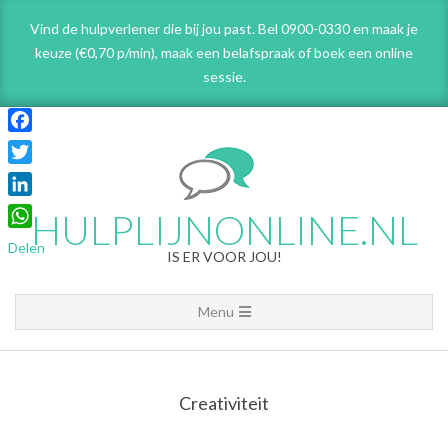
Skip
Vind de hulpverlener die bij jou past. Bel 0900-0330 en maak je
to
keuze (€0,70 p/min), maak een belafspraak
of boek een online
content
sessie.
Facebook
Twitter
LinkedIn
HULPLIJNONLINE.NL
WhatsApp
Delen
IS ER VOOR JOU!
Primary
Menu
Navigation
Menu
Creativiteit