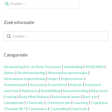
Zoek
naar:
Zoek informatie
Categorieën
Aandoening
|
Acces Body Processes
|
Ademhaling
|
ADHD/ADD
|
Advies
|
Alcoholverslaving
|
Alternatieve geneeswijze
|
Alternatieve hulpverlening
|
Angst
|
Angststoornis
|
Aromatherapie
|
Ascensie
|
Assertiviteit
|
Atlantis
|
Autistisch
spectrum
|
Ayahuasca
|
Bemiddeling
|
Bewustwording
|
Bijna Dood
Ervaring
|
Body Mind Release
|
Buitenaards leven
|
Burn-out
|
Cannabisolie
|
Chemtrails
|
Chronische pijn
|
Coaching
|
Cognitieve
Therapie RET
|
Coronavirus
|
Counselling
|
Depressie
|