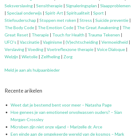
Seksverslaving
|
Sensitherapie
|
Signaleringsplan
|
Slaapproblemen
|
Speciaal onderwijs
|
Spirit-Art
|
Spiritualiteit
|
Sport
|
Stiefouderschap
|
Stoppen met roken
|
Stress
|
Suïcide preventie
|
The Body Code
|
The Emotion Code
|
The Great Awakening
|
The
Great Reset
|
Therapie
|
Touch for Health
|
Trauma Tekenen
|
UFO’s
|
Vaccinatie
|
Vaginisme
|
(V)echtscheiding
|
Vermoeidheid
|
Verslaving
|
Voeding
|
Voetreflexzone therapie
|
Voice Dialoque
|
Welzijn
|
Wietolie
|
Zelfheling
|
Zorg
Meld je aan als hulpaanbieder
Recente arikelen
Weet dat je bestemd bent voor meer – Natasha Page
Hoe genees je van emotioneel onvolwassen ouders? – Sian
Morgan-Crossley
Microben zijn niet onze vijand – Marizelle dr. Arce
Een einde aan de omgekeerde wereld van de kosmos – Mark