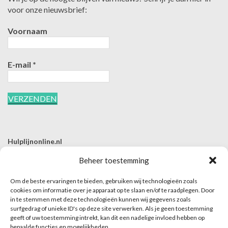
voor onze nieuwsbrief:
Voornaam
E-mail
*
Hulplijnonline.nl
T | 085-0657494
Beheer toestemming
E | info@hulplijnonline.nl
Om de beste ervaringen te bieden, gebruiken wij technologieën zoals
Contactformulier
cookies om informatie over je apparaat op te slaan en/of te raadplegen. Door
in te stemmen met deze technologieën kunnen wij gegevens zoals
Over Hulplijnonline.nl
surfgedrag of unieke ID's op deze site verwerken. Als je geen toestemming
Het team van Hulplijnonline.nl
geeft of uw toestemming intrekt, kan dit een nadelige invloed hebben op
bepaalde functies en mogelijkheden.