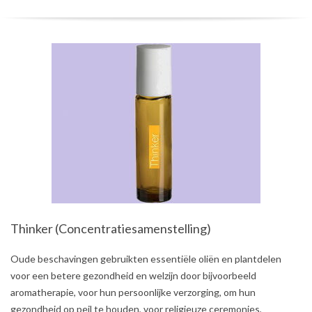
Thinker (Concentratiesamenstelling)
2021-
Oude beschavingen gebruikten essentiële oliën en plantdelen
08-
voor een betere gezondheid en welzijn door bijvoorbeeld
03
aromatherapie, voor hun persoonlijke verzorging, om hun
gezondheid op peil te houden, voor religieuze ceremonies,