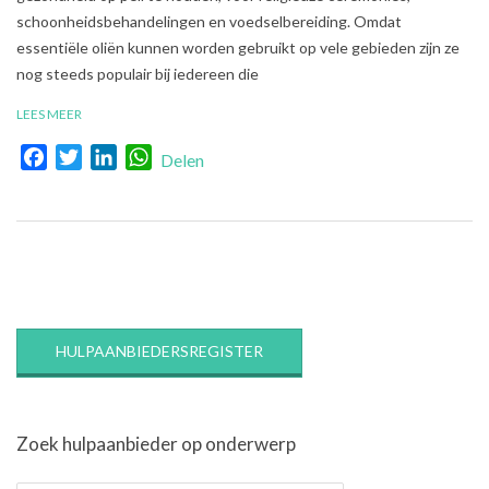
schoonheidsbehandelingen en voedselbereiding. Omdat
essentiële oliën kunnen worden gebruikt op vele gebieden zijn ze
nog steeds populair bij iedereen die
LEES MEER
Facebook
Twitter
LinkedIn
WhatsApp
Delen
HULPAANBIEDERSREGISTER
Zoek hulpaanbieder op onderwerp