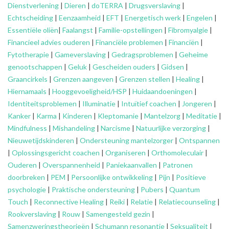
Dienstverlening
|
Dieren
|
doTERRA
|
Drugsverslaving
|
Echtscheiding
|
Eenzaamheid
|
EFT
|
Energetisch werk
|
Engelen
|
Essentiële oliën
|
Faalangst
|
Familie-opstellingen
|
Fibromyalgie
|
Financieel advies ouderen
|
Financiële problemen
|
Financiën
|
Fytotherapie
|
Gameverslaving
|
Gedragsproblemen
|
Geheime
genootschappen
|
Geluk
|
Gescheiden ouders
|
Gidsen
|
Graancirkels
|
Grenzen aangeven
|
Grenzen stellen
|
Healing
|
Hiernamaals
|
Hooggevoeligheid/HSP
|
Huidaandoeningen
|
Identiteitsproblemen
|
Illuminatie
|
Intuïtief coachen
|
Jongeren
|
Kanker
|
Karma
|
Kinderen
|
Kleptomanie
|
Mantelzorg
|
Meditatie
|
Mindfulness
|
Mishandeling
|
Narcisme
|
Natuurlijke verzorging
|
Nieuwetijdskinderen
|
Ondersteuning
mantelzorger
|
Ontspannen
|
Oplossingsgericht coachen
|
Organiseren
|
Orthomoleculair
|
Ouderen
|
Overspannenheid
|
Paniekaanvallen
|
Patronen
doorbreken
|
PEM
|
Persoonlijke ontwikkeling
|
Pijn
|
Positieve
psychologie
|
Praktische ondersteuning
|
Pubers
|
Quantum
Touch
|
Reconnective Healing
|
Reiki
|
Relatie
|
Relatiecounseling
|
Rookverslaving
|
Rouw
|
Samengesteld gezin
|
Samenzweringstheorieën
|
Schumann resonantie
|
Seksualiteit
|