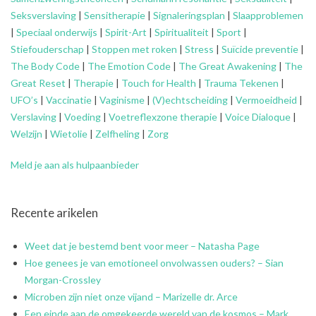
Seksverslaving
|
Sensitherapie
|
Signaleringsplan
|
Slaapproblemen
|
Speciaal onderwijs
|
Spirit-Art
|
Spiritualiteit
|
Sport
|
Stiefouderschap
|
Stoppen met roken
|
Stress
|
Suïcide preventie
|
The Body Code
|
The Emotion Code
|
The Great Awakening
|
The
Great Reset
|
Therapie
|
Touch for Health
|
Trauma Tekenen
|
UFO’s
|
Vaccinatie
|
Vaginisme
|
(V)echtscheiding
|
Vermoeidheid
|
Verslaving
|
Voeding
|
Voetreflexzone therapie
|
Voice Dialoque
|
Welzijn
|
Wietolie
|
Zelfheling
|
Zorg
Meld je aan als hulpaanbieder
Recente arikelen
Weet dat je bestemd bent voor meer – Natasha Page
Hoe genees je van emotioneel onvolwassen ouders? – Sian
Morgan-Crossley
Microben zijn niet onze vijand – Marizelle dr. Arce
Een einde aan de omgekeerde wereld van de kosmos – Mark