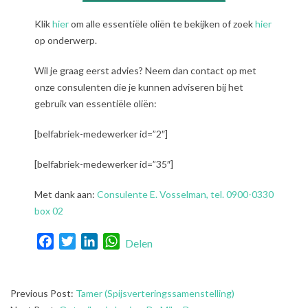
Klik
hier
om alle essentiële oliën te bekijken of zoek
hier
op onderwerp.
Wil je graag eerst advies? Neem dan contact op met
onze consulenten die je kunnen adviseren bij het
gebruik van essentiële oliën:
[belfabriek-medewerker id=”2″]
[belfabriek-medewerker id=”35″]
Met dank aan:
Consulente E. Vosselman, tel. 0900-0330
box 02
Facebook
Twitter
LinkedIn
WhatsApp
Delen
2021-
Previous Post:
Tamer (Spijsverteringssamenstelling)