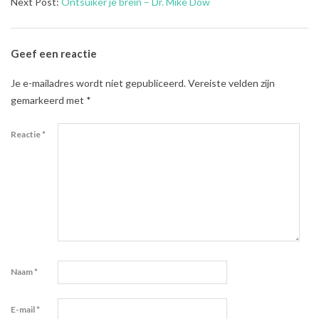
08-
Next Post:
Ontsuiker je brein – Dr. Mike Dow
03
Geef een reactie
Je e-mailadres wordt niet gepubliceerd.
Vereiste velden zijn
gemarkeerd met
*
Reactie
*
Naam
*
E-mail
*