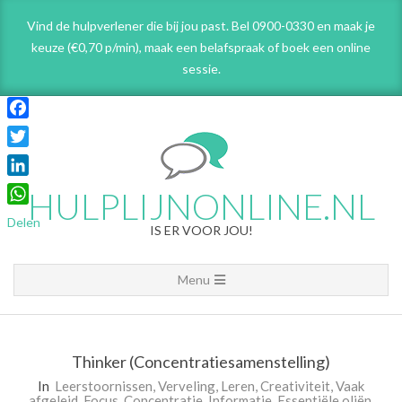
Skip
Vind de hulpverlener die bij jou past. Bel 0900-0330 en maak je
to
keuze (€0,70 p/min), maak een belafspraak
of boek een online
content
sessie.
Facebook
Twitter
LinkedIn
HULPLIJNONLINE.NL
WhatsApp
Delen
IS ER VOOR JOU!
Primary
Menu
Navigation
Menu
Thinker (Concentratiesamenstelling)
In
Leerstoornissen
,
Verveling
,
Leren
,
Creativiteit
,
Vaak
afgeleid
,
Focus
,
Concentratie
,
Informatie
,
Essentiële oliën
,