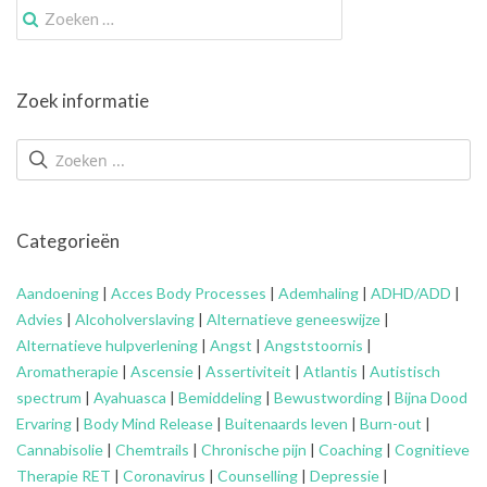
Zoek
naar:
Zoek informatie
Categorieën
Aandoening
|
Acces Body Processes
|
Ademhaling
|
ADHD/ADD
|
Advies
|
Alcoholverslaving
|
Alternatieve geneeswijze
|
Alternatieve hulpverlening
|
Angst
|
Angststoornis
|
Aromatherapie
|
Ascensie
|
Assertiviteit
|
Atlantis
|
Autistisch
spectrum
|
Ayahuasca
|
Bemiddeling
|
Bewustwording
|
Bijna Dood
Ervaring
|
Body Mind Release
|
Buitenaards leven
|
Burn-out
|
Cannabisolie
|
Chemtrails
|
Chronische pijn
|
Coaching
|
Cognitieve
Therapie RET
|
Coronavirus
|
Counselling
|
Depressie
|