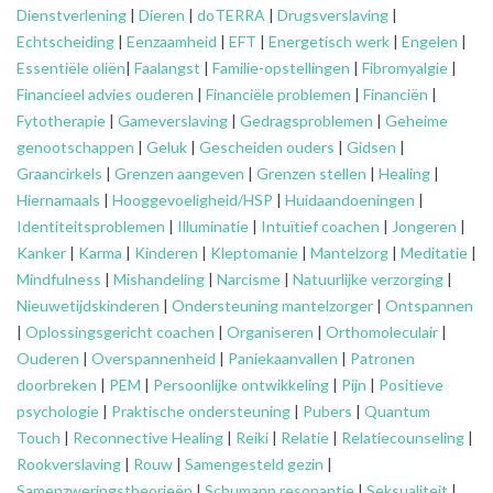
Dienstverlening
|
Dieren
|
doTERRA
|
Drugsverslaving
|
Echtscheiding
|
Eenzaamheid
|
EFT
|
Energetisch werk
|
Engelen
|
Essentiële oliën
|
Faalangst
|
Familie-opstellingen
|
Fibromyalgie
|
Financieel advies ouderen
|
Financiële problemen
|
Financiën
|
Fytotherapie
|
Gameverslaving
|
Gedragsproblemen
|
Geheime
genootschappen
|
Geluk
|
Gescheiden ouders
|
Gidsen
|
Graancirkels
|
Grenzen aangeven
|
Grenzen stellen
|
Healing
|
Hiernamaals
|
Hooggevoeligheid/HSP
|
Huidaandoeningen
|
Identiteitsproblemen
|
Illuminatie
|
Intuïtief coachen
|
Jongeren
|
Kanker
|
Karma
|
Kinderen
|
Kleptomanie
|
Mantelzorg
|
Meditatie
|
Mindfulness
|
Mishandeling
|
Narcisme
|
Natuurlijke verzorging
|
Nieuwetijdskinderen
|
Ondersteuning
mantelzorger
|
Ontspannen
|
Oplossingsgericht coachen
|
Organiseren
|
Orthomoleculair
|
Ouderen
|
Overspannenheid
|
Paniekaanvallen
|
Patronen
doorbreken
|
PEM
|
Persoonlijke ontwikkeling
|
Pijn
|
Positieve
psychologie
|
Praktische ondersteuning
|
Pubers
|
Quantum
Touch
|
Reconnective Healing
|
Reiki
|
Relatie
|
Relatiecounseling
|
Rookverslaving
|
Rouw
|
Samengesteld gezin
|
Samenzweringstheorieën
|
Schumann resonantie
|
Seksualiteit
|