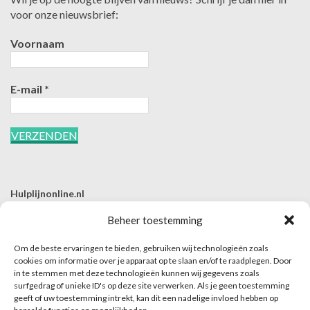
voor onze nieuwsbrief:
Voornaam
E-mail
*
Hulplijnonline.nl
T | 085-0657494
Beheer toestemming
E | info@hulplijnonline.nl
Om de beste ervaringen te bieden, gebruiken wij technologieën zoals
Contactformulier
cookies om informatie over je apparaat op te slaan en/of te raadplegen. Door
in te stemmen met deze technologieën kunnen wij gegevens zoals
Over Hulplijnonline.nl
surfgedrag of unieke ID's op deze site verwerken. Als je geen toestemming
Het team van Hulplijnonline.nl
geeft of uw toestemming intrekt, kan dit een nadelige invloed hebben op