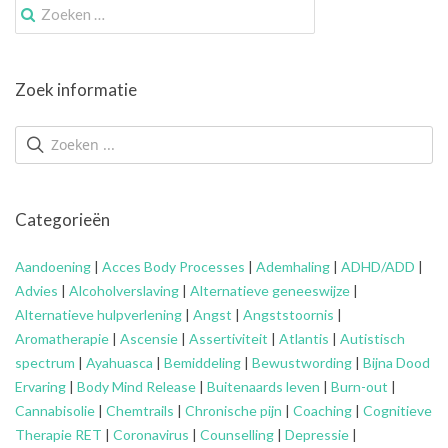
Zoek
naar:
Zoek informatie
Categorieën
Aandoening
|
Acces Body Processes
|
Ademhaling
|
ADHD/ADD
|
Advies
|
Alcoholverslaving
|
Alternatieve geneeswijze
|
Alternatieve hulpverlening
|
Angst
|
Angststoornis
|
Aromatherapie
|
Ascensie
|
Assertiviteit
|
Atlantis
|
Autistisch
spectrum
|
Ayahuasca
|
Bemiddeling
|
Bewustwording
|
Bijna Dood
Ervaring
|
Body Mind Release
|
Buitenaards leven
|
Burn-out
|
Cannabisolie
|
Chemtrails
|
Chronische pijn
|
Coaching
|
Cognitieve
Therapie RET
|
Coronavirus
|
Counselling
|
Depressie
|