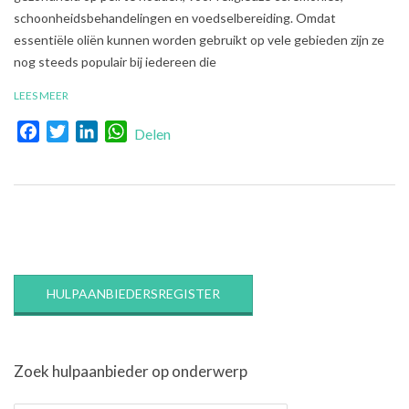
schoonheidsbehandelingen en voedselbereiding. Omdat
essentiële oliën kunnen worden gebruikt op vele gebieden zijn ze
nog steeds populair bij iedereen die
LEES MEER
Facebook
Twitter
LinkedIn
WhatsApp
Delen
HULPAANBIEDERSREGISTER
Zoek hulpaanbieder op onderwerp