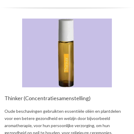
Thinker (Concentratiesamenstelling)
2021-
Oude beschavingen gebruikten essentiële oliën en plantdelen
08-
voor een betere gezondheid en welzijn door bijvoorbeeld
03
aromatherapie, voor hun persoonlijke verzorging, om hun
gezondheid op peil te houden, voor religieuze ceremonies,