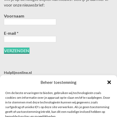
voor onze nieuwsbrief:
Voornaam
E-mail
*
Hulplijnonline.nl
T | 085-0657494
Beheer toestemming
E | info@hulplijnonline.nl
Om de beste ervaringen te bieden, gebruiken wij technologieën zoals
Contactformulier
cookies om informatie over je apparaat op te slaan en/of te raadplegen. Door
in te stemmen met deze technologieën kunnen wij gegevens zoals
Over Hulplijnonline.nl
surfgedrag of unieke ID's op deze site verwerken. Als je geen toestemming
Het team van Hulplijnonline.nl
geeft of uw toestemming intrekt, kan dit een nadelige invloed hebben op
bepaalde functies en mogelijkheden.