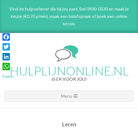
Skip
Vind de hulpverlener die bij jou past. Bel 0900-0330 en maak je
to
keuze (€0,70 p/min), maak een belafspraak
of boek een online
content
sessie.
Facebook
Twitter
LinkedIn
HULPLIJNONLINE.NL
WhatsApp
Delen
IS ER VOOR JOU!
Primary
Menu
Navigation
Menu
Leren