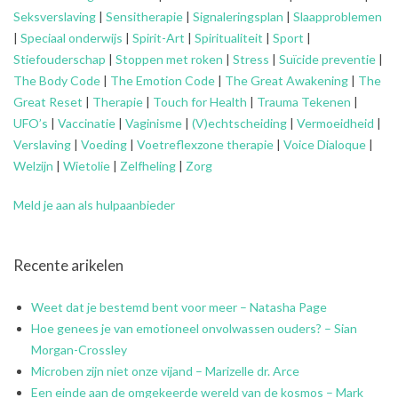
Seksverslaving
|
Sensitherapie
|
Signaleringsplan
|
Slaapproblemen
|
Speciaal onderwijs
|
Spirit-Art
|
Spiritualiteit
|
Sport
|
Stiefouderschap
|
Stoppen met roken
|
Stress
|
Suïcide preventie
|
The Body Code
|
The Emotion Code
|
The Great Awakening
|
The
Great Reset
|
Therapie
|
Touch for Health
|
Trauma Tekenen
|
UFO’s
|
Vaccinatie
|
Vaginisme
|
(V)echtscheiding
|
Vermoeidheid
|
Verslaving
|
Voeding
|
Voetreflexzone therapie
|
Voice Dialoque
|
Welzijn
|
Wietolie
|
Zelfheling
|
Zorg
Meld je aan als hulpaanbieder
Recente arikelen
Weet dat je bestemd bent voor meer – Natasha Page
Hoe genees je van emotioneel onvolwassen ouders? – Sian
Morgan-Crossley
Microben zijn niet onze vijand – Marizelle dr. Arce
Een einde aan de omgekeerde wereld van de kosmos – Mark