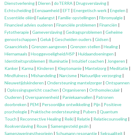
Dienstverlening
|
Dieren
|
doTERRA
|
Drugsverslaving
|
Echtscheiding
|
Eenzaamheid
|
EFT
|
Energetisch werk
|
Engelen
|
Essentiële oliën
|
Faalangst
|
Familie-opstellingen
|
Fibromyalgie
|
Financieel advies ouderen
|
Financiële problemen
|
Financiën
|
Fytotherapie
|
Gameverslaving
|
Gedragsproblemen
|
Geheime
genootschappen
|
Geluk
|
Gescheiden ouders
|
Gidsen
|
Graancirkels
|
Grenzen aangeven
|
Grenzen stellen
|
Healing
|
Hiernamaals
|
Hooggevoeligheid/HSP
|
Huidaandoeningen
|
Identiteitsproblemen
|
Illuminatie
|
Intuïtief coachen
|
Jongeren
|
Kanker
|
Karma
|
Kinderen
|
Kleptomanie
|
Mantelzorg
|
Meditatie
|
Mindfulness
|
Mishandeling
|
Narcisme
|
Natuurlijke verzorging
|
Nieuwetijdskinderen
|
Ondersteuning
mantelzorger
|
Ontspannen
|
Oplossingsgericht coachen
|
Organiseren
|
Orthomoleculair
|
Ouderen
|
Overspannenheid
|
Paniekaanvallen
|
Patronen
doorbreken
|
PEM
|
Persoonlijke ontwikkeling
|
Pijn
|
Positieve
psychologie
|
Praktische ondersteuning
|
Pubers
|
Quantum
Touch
|
Reconnective Healing
|
Reiki
|
Relatie
|
Relatiecounseling
|
Rookverslaving
|
Rouw
|
Samengesteld gezin
|
Samenzweringstheorieën
|
Schumann resonantie
|
Seksualiteit
|