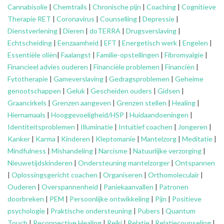
Cannabisolie
|
Chemtrails
|
Chronische pijn
|
Coaching
|
Cognitieve
Therapie RET
|
Coronavirus
|
Counselling
|
Depressie
|
Dienstverlening
|
Dieren
|
doTERRA
|
Drugsverslaving
|
Echtscheiding
|
Eenzaamheid
|
EFT
|
Energetisch werk
|
Engelen
|
Essentiële oliën
|
Faalangst
|
Familie-opstellingen
|
Fibromyalgie
|
Financieel advies ouderen
|
Financiële problemen
|
Financiën
|
Fytotherapie
|
Gameverslaving
|
Gedragsproblemen
|
Geheime
genootschappen
|
Geluk
|
Gescheiden ouders
|
Gidsen
|
Graancirkels
|
Grenzen aangeven
|
Grenzen stellen
|
Healing
|
Hiernamaals
|
Hooggevoeligheid/HSP
|
Huidaandoeningen
|
Identiteitsproblemen
|
Illuminatie
|
Intuïtief coachen
|
Jongeren
|
Kanker
|
Karma
|
Kinderen
|
Kleptomanie
|
Mantelzorg
|
Meditatie
|
Mindfulness
|
Mishandeling
|
Narcisme
|
Natuurlijke verzorging
|
Nieuwetijdskinderen
|
Ondersteuning
mantelzorger
|
Ontspannen
|
Oplossingsgericht coachen
|
Organiseren
|
Orthomoleculair
|
Ouderen
|
Overspannenheid
|
Paniekaanvallen
|
Patronen
doorbreken
|
PEM
|
Persoonlijke ontwikkeling
|
Pijn
|
Positieve
psychologie
|
Praktische ondersteuning
|
Pubers
|
Quantum
Touch
|
Reconnective Healing
|
Reiki
|
Relatie
|
Relatiecounseling
|