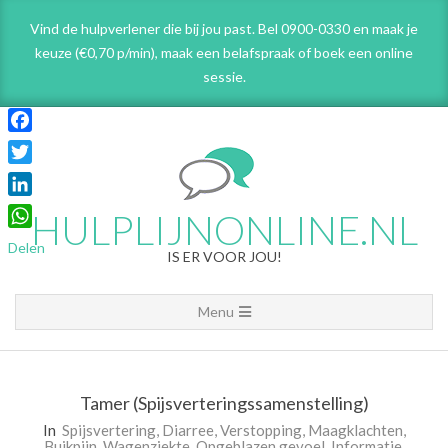
Skip
Vind de hulpverlener die bij jou past. Bel 0900-0330 en maak je
to
keuze (€0,70 p/min), maak een belafspraak
of boek een online
content
sessie.
Facebook
Twitter
LinkedIn
HULPLIJNONLINE.NL
WhatsApp
Delen
IS ER VOOR JOU!
Primary
Menu
Navigation
Menu
Tamer (Spijsverteringssamenstelling)
In
Spijsvertering
,
Diarree
,
Verstopping
,
Maagklachten
,
Buikpijn
,
Wagenziekte
,
Opgeblazen gevoel
,
Informatie
,