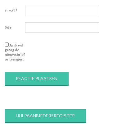
E-mail
*
Site
Ja, ik wil
graag de
nieuwsbrief
ontvangen.
HULPAANBIEDERSREGISTER