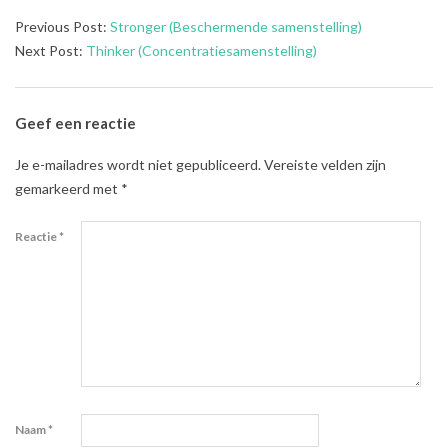
2021-
Previous Post:
Stronger (Beschermende samenstelling)
08-
Next Post:
Thinker (Concentratiesamenstelling)
03
Geef een reactie
Je e-mailadres wordt niet gepubliceerd.
Vereiste velden zijn
gemarkeerd met
*
Reactie
*
Naam
*