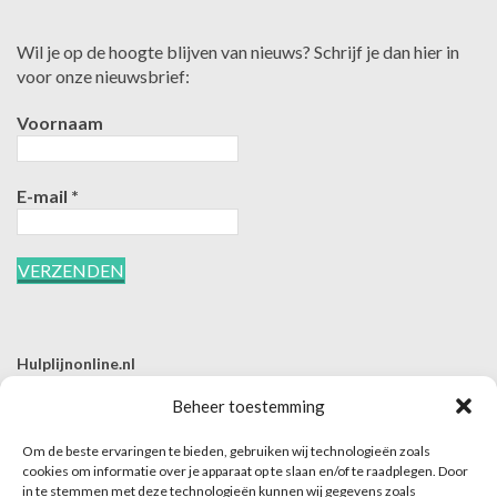
Wil je op de hoogte blijven van nieuws? Schrijf je dan hier in
voor onze nieuwsbrief:
Voornaam
E-mail
*
Hulplijnonline.nl
T | 085-0657494
Beheer toestemming
E | info@hulplijnonline.nl
Om de beste ervaringen te bieden, gebruiken wij technologieën zoals
Contactformulier
cookies om informatie over je apparaat op te slaan en/of te raadplegen. Door
in te stemmen met deze technologieën kunnen wij gegevens zoals
Over Hulplijnonline.nl