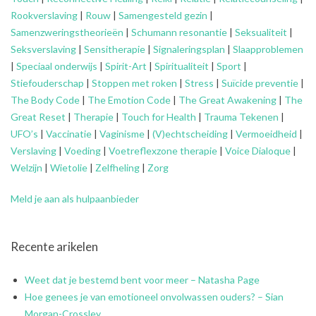
Rookverslaving
|
Rouw
|
Samengesteld gezin
|
Samenzweringstheorieën
|
Schumann resonantie
|
Seksualiteit
|
Seksverslaving
|
Sensitherapie
|
Signaleringsplan
|
Slaapproblemen
|
Speciaal onderwijs
|
Spirit-Art
|
Spiritualiteit
|
Sport
|
Stiefouderschap
|
Stoppen met roken
|
Stress
|
Suïcide preventie
|
The Body Code
|
The Emotion Code
|
The Great Awakening
|
The
Great Reset
|
Therapie
|
Touch for Health
|
Trauma Tekenen
|
UFO’s
|
Vaccinatie
|
Vaginisme
|
(V)echtscheiding
|
Vermoeidheid
|
Verslaving
|
Voeding
|
Voetreflexzone therapie
|
Voice Dialoque
|
Welzijn
|
Wietolie
|
Zelfheling
|
Zorg
Meld je aan als hulpaanbieder
Recente arikelen
Weet dat je bestemd bent voor meer – Natasha Page
Hoe genees je van emotioneel onvolwassen ouders? – Sian
Morgan-Crossley