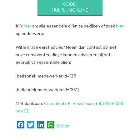
CODE:
HULPLIJNONLINE
Klik
hier
om alle essentiële oliën te bekijken of zoek
hier
op onderwerp.
Wil je graag eerst advies? Neem dan contact op met
onze consulenten die je kunnen adviseren bij het
gebruik van essentiële oliën:
[belfabriek-medewerker id=”2″]
[belfabriek-medewerker id=”35″]
Met dank aan:
Consulente E. Vosselman, tel. 0900-0330
box 02
Facebook
Twitter
LinkedIn
WhatsApp
Delen