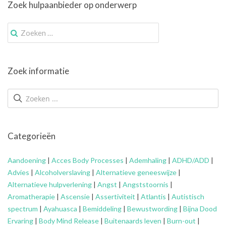
Zoek hulpaanbieder op onderwerp
Zoek
naar:
Zoek informatie
Categorieën
Aandoening
|
Acces Body Processes
|
Ademhaling
|
ADHD/ADD
|
Advies
|
Alcoholverslaving
|
Alternatieve geneeswijze
|
Alternatieve hulpverlening
|
Angst
|
Angststoornis
|
Aromatherapie
|
Ascensie
|
Assertiviteit
|
Atlantis
|
Autistisch
spectrum
|
Ayahuasca
|
Bemiddeling
|
Bewustwording
|
Bijna Dood
Ervaring
|
Body Mind Release
|
Buitenaards leven
|
Burn-out
|