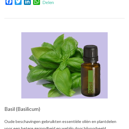
Facebook
Twitter
LinkedIn
WhatsApp
Delen
Basil (Basilicum)
2021-
Oude beschavingen gebruikten essentiële oliën en plantdelen
06-
voor een betere gezondheid en welzijn door bijvoorbeeld