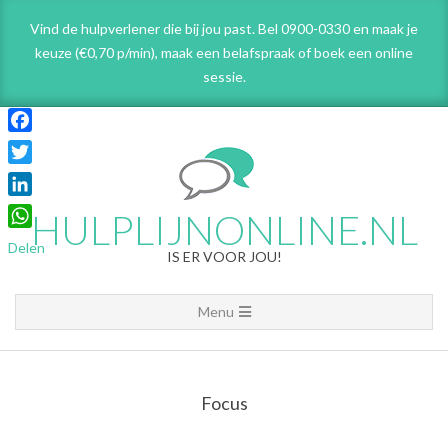
Skip
Vind de hulpverlener die bij jou past. Bel 0900-0330 en maak je
to
keuze (€0,70 p/min), maak een belafspraak
of boek een online
content
sessie.
Facebook
Twitter
LinkedIn
HULPLIJNONLINE.NL
WhatsApp
Delen
IS ER VOOR JOU!
Primary
Menu
Navigation
Menu
Focus