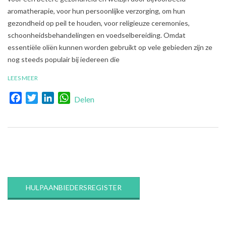
24
aromatherapie, voor hun persoonlijke verzorging, om hun
gezondheid op peil te houden, voor religieuze ceremonies,
schoonheidsbehandelingen en voedselbereiding. Omdat
essentiële oliën kunnen worden gebruikt op vele gebieden zijn ze
nog steeds populair bij iedereen die
LEES MEER
Facebook
Twitter
LinkedIn
WhatsApp
Delen
HULPAANBIEDERSREGISTER