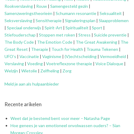
Rookverslaving
|
Rouw
|
Samengesteld gezin
|
Samenzweringstheorieën
|
Schumann resonantie
|
Seksualiteit
|
Seksverslaving
|
Sensitherapie
|
Signaleringsplan
|
Slaapproblemen
|
Speciaal onderwijs
|
Spirit-Art
|
Spiritualiteit
|
Sport
|
Stiefouderschap
|
Stoppen met roken
|
Stress
|
Suïcide preventie
|
The Body Code
|
The Emotion Code
|
The Great Awakening
|
The
Great Reset
|
Therapie
|
Touch for Health
|
Trauma Tekenen
|
UFO’s
|
Vaccinatie
|
Vaginisme
|
(V)echtscheiding
|
Vermoeidheid
|
Verslaving
|
Voeding
|
Voetreflexzone therapie
|
Voice Dialoque
|
Welzijn
|
Wietolie
|
Zelfheling
|
Zorg
Meld je aan als hulpaanbieder
Recente arikelen
Weet dat je bestemd bent voor meer – Natasha Page
Hoe genees je van emotioneel onvolwassen ouders? – Sian
Morgan-Crossley