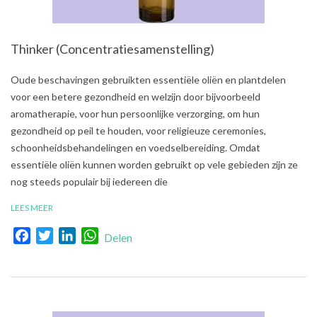
Thinker (Concentratiesamenstelling)
2021-
Oude beschavingen gebruikten essentiële oliën en plantdelen
08-
voor een betere gezondheid en welzijn door bijvoorbeeld
03
aromatherapie, voor hun persoonlijke verzorging, om hun
gezondheid op peil te houden, voor religieuze ceremonies,
schoonheidsbehandelingen en voedselbereiding. Omdat
essentiële oliën kunnen worden gebruikt op vele gebieden zijn ze
nog steeds populair bij iedereen die
LEES MEER
Facebook
Twitter
LinkedIn
WhatsApp
Delen