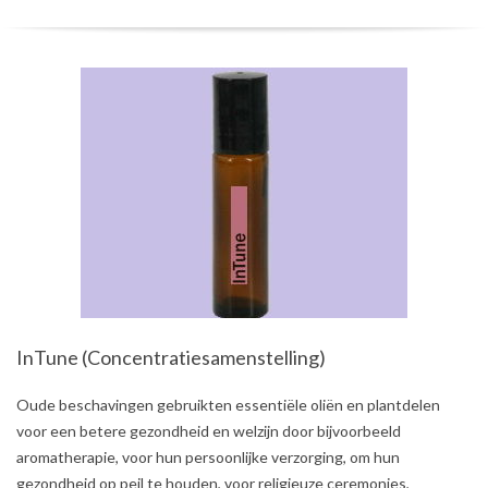
InTune (Concentratiesamenstelling)
2021-
Oude beschavingen gebruikten essentiële oliën en plantdelen
08-
voor een betere gezondheid en welzijn door bijvoorbeeld
03
aromatherapie, voor hun persoonlijke verzorging, om hun
gezondheid op peil te houden, voor religieuze ceremonies,