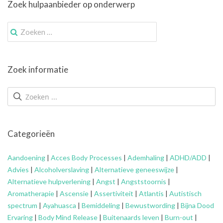
Zoek hulpaanbieder op onderwerp
Zoek
naar:
Zoek informatie
Categorieën
Aandoening
|
Acces Body Processes
|
Ademhaling
|
ADHD/ADD
|
Advies
|
Alcoholverslaving
|
Alternatieve geneeswijze
|
Alternatieve hulpverlening
|
Angst
|
Angststoornis
|
Aromatherapie
|
Ascensie
|
Assertiviteit
|
Atlantis
|
Autistisch
spectrum
|
Ayahuasca
|
Bemiddeling
|
Bewustwording
|
Bijna Dood
Ervaring
|
Body Mind Release
|
Buitenaards leven
|
Burn-out
|