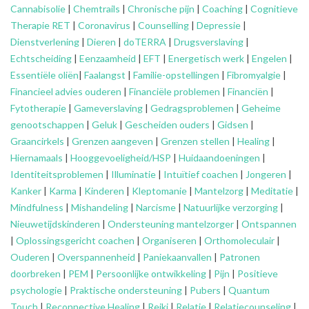
Cannabisolie
|
Chemtrails
|
Chronische pijn
|
Coaching
|
Cognitieve
Therapie RET
|
Coronavirus
|
Counselling
|
Depressie
|
Dienstverlening
|
Dieren
|
doTERRA
|
Drugsverslaving
|
Echtscheiding
|
Eenzaamheid
|
EFT
|
Energetisch werk
|
Engelen
|
Essentiële oliën
|
Faalangst
|
Familie-opstellingen
|
Fibromyalgie
|
Financieel advies ouderen
|
Financiële problemen
|
Financiën
|
Fytotherapie
|
Gameverslaving
|
Gedragsproblemen
|
Geheime
genootschappen
|
Geluk
|
Gescheiden ouders
|
Gidsen
|
Graancirkels
|
Grenzen aangeven
|
Grenzen stellen
|
Healing
|
Hiernamaals
|
Hooggevoeligheid/HSP
|
Huidaandoeningen
|
Identiteitsproblemen
|
Illuminatie
|
Intuïtief coachen
|
Jongeren
|
Kanker
|
Karma
|
Kinderen
|
Kleptomanie
|
Mantelzorg
|
Meditatie
|
Mindfulness
|
Mishandeling
|
Narcisme
|
Natuurlijke verzorging
|
Nieuwetijdskinderen
|
Ondersteuning
mantelzorger
|
Ontspannen
|
Oplossingsgericht coachen
|
Organiseren
|
Orthomoleculair
|
Ouderen
|
Overspannenheid
|
Paniekaanvallen
|
Patronen
doorbreken
|
PEM
|
Persoonlijke ontwikkeling
|
Pijn
|
Positieve
psychologie
|
Praktische ondersteuning
|
Pubers
|
Quantum
Touch
|
Reconnective Healing
|
Reiki
|
Relatie
|
Relatiecounseling
|