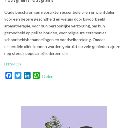
2021-
Oude beschavingen gebruikten essentiële oliën en plantdelen
08-
voor een betere gezondheid en welzijn door bijvoorbeeld
01
aromatherapie, voor hun persoonlijke verzorging, om hun
gezondheid op peil te houden, voor religieuze ceremonies,
schoonheidsbehandelingen en voedselbereiding. Omdat
essentiële oliën kunnen worden gebruikt op vele gebieden zijn ze
nog steeds populair bij iedereen die
LEES MEER
Facebook
Twitter
LinkedIn
WhatsApp
Delen