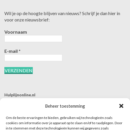
Wil je op de hoogte blijven van nieuws? Schrijf je dan hier in
voor onze nieuwsbrief:
Voornaam
E-mail
*
Hulplijnonline.nl
T | 085-0657494
Beheer toestemming
E | info@hulplijnonline.nl
Om de beste ervaringen te bieden, gebruiken wij technologieën zoals
Contactformulier
cookies om informatie over je apparaat op te slaan en/of te raadplegen. Door
in te stemmen met deze technologieën kunnen wij gegevens zoals
Over Hulplijnonline.nl