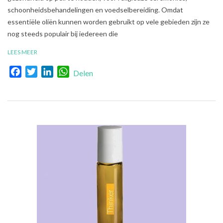
schoonheidsbehandelingen en voedselbereiding. Omdat
essentiële oliën kunnen worden gebruikt op vele gebieden zijn ze
nog steeds populair bij iedereen die
LEES MEER
Facebook
Twitter
LinkedIn
WhatsApp
Delen