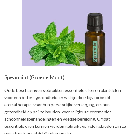
Spearmint (Groene Munt)
2021-
Oude beschavingen gebruikten essentiële oliën en plantdelen
08-
voor een betere gezondheid en welzijn door bijvoorbeeld
02
aromatherapie, voor hun persoonlijke verzorging, om hun
gezondheid op peil te houden, voor religieuze ceremonies,
schoonheidsbehandelingen en voedselbereiding. Omdat
essentiële oliën kunnen worden gebruikt op vele gebieden zijn ze
nog steeds populair bij iedereen die