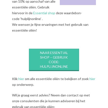
van 10% op aanschaf van alle
essentiële oliën. Gebruik
hiervoor in de
Essential shop
deze waardebon-
code ‘hulplijnonline’ .
We wensen je fijne ervaringen met het gebruik van
essentiële oliën!
NAAR ESSENTIAL
SHOP – GEBRUIK
CODE:
HULPLIJNONLINE
Klik
hier
om alle essentiële oliën te bekijken of zoek
hier
op onderwerp.
Wil je graag eerst advies? Neem dan contact op met
onze consulenten die je kunnen adviseren bij het
gebruik van essentiële oliën: