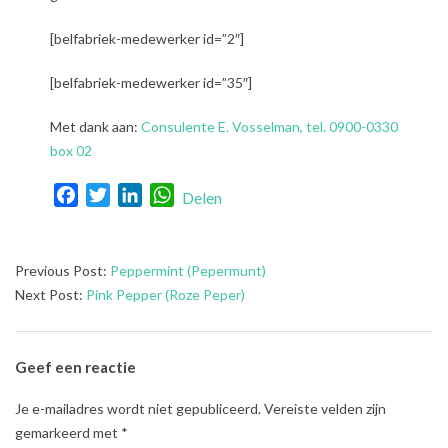
[belfabriek-medewerker id=”2″]
[belfabriek-medewerker id=”35″]
Met dank aan:
Consulente E. Vosselman, tel. 0900-0330
box 02
Facebook
Twitter
LinkedIn
WhatsApp
Delen
2021-
Previous Post:
Peppermint (Pepermunt)
08-
Next Post:
Pink Pepper (Roze Peper)
01
Geef een reactie
Je e-mailadres wordt niet gepubliceerd.
Vereiste velden zijn
gemarkeerd met
*