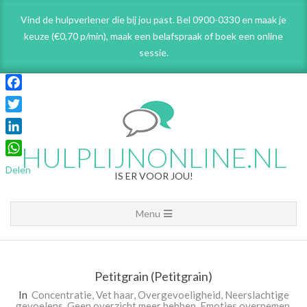
Skip
Vind de hulpverlener die bij jou past. Bel 0900-0330 en maak je
to
keuze (€0,70 p/min), maak een belafspraak
of boek een online
content
sessie.
Facebook
Twitter
LinkedIn
HULPLIJNONLINE.NL
WhatsApp
Delen
IS ER VOOR JOU!
Primary
Menu
Navigation
Menu
Petitgrain (Petitgrain)
In
Concentratie
,
Vet haar
,
Overgevoeligheid
,
Neerslachtige
gevoelens
,
Geen overzicht meer hebben
,
Emoties overnemen
,