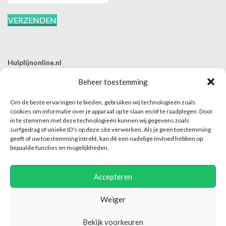
Hulplijnonline.nl
T | 085-0657494
Beheer toestemming
E | info@hulplijnonline.nl
Om de beste ervaringen te bieden, gebruiken wij technologieën zoals
Contactformulier
cookies om informatie over je apparaat op te slaan en/of te raadplegen. Door
in te stemmen met deze technologieën kunnen wij gegevens zoals
Over Hulplijnonline.nl
surfgedrag of unieke ID's op deze site verwerken. Als je geen toestemming
Het team van Hulplijnonline.nl
geeft of uw toestemming intrekt, kan dit een nadelige invloed hebben op
bepaalde functies en mogelijkheden.
Accepteren
Weiger
Hulplijnonline maakt enkel dit platform mogelijk en is niet verantwoordelijk of
Bekijk voorkeuren