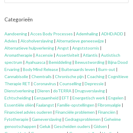
Categorieën
Aandoening
|
Acces Body Processes
|
Ademhaling
|
ADHD/ADD
|
Advies
|
Alcoholverslaving
|
Alternatieve geneeswijze
|
Alternatieve hulpverlening
|
Angst
|
Angststoornis
|
Aromatherapie
|
Ascensie
|
Assertiviteit
|
Atlantis
|
Autistisch
spectrum
|
Ayahuasca
|
Bemiddeling
|
Bewustwording
|
Bijna Dood
Ervaring
|
Body Mind Release
|
Buitenaards leven
|
Burn-out
|
Cannabisolie
|
Chemtrails
|
Chronische pijn
|
Coaching
|
Cognitieve
Therapie RET
|
Coronavirus
|
Counselling
|
Depressie
|
Dienstverlening
|
Dieren
|
doTERRA
|
Drugsverslaving
|
Echtscheiding
|
Eenzaamheid
|
EFT
|
Energetisch werk
|
Engelen
|
Essentiële oliën
|
Faalangst
|
Familie-opstellingen
|
Fibromyalgie
|
Financieel advies ouderen
|
Financiële problemen
|
Financiën
|
Fytotherapie
|
Gameverslaving
|
Gedragsproblemen
|
Geheime
genootschappen
|
Geluk
|
Gescheiden ouders
|
Gidsen
|