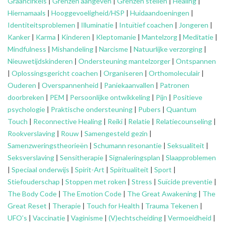
Graancirkels
|
Grenzen aangeven
|
Grenzen stellen
|
Healing
|
Hiernamaals
|
Hooggevoeligheid/HSP
|
Huidaandoeningen
|
Identiteitsproblemen
|
Illuminatie
|
Intuïtief coachen
|
Jongeren
|
Kanker
|
Karma
|
Kinderen
|
Kleptomanie
|
Mantelzorg
|
Meditatie
|
Mindfulness
|
Mishandeling
|
Narcisme
|
Natuurlijke verzorging
|
Nieuwetijdskinderen
|
Ondersteuning
mantelzorger
|
Ontspannen
|
Oplossingsgericht coachen
|
Organiseren
|
Orthomoleculair
|
Ouderen
|
Overspannenheid
|
Paniekaanvallen
|
Patronen
doorbreken
|
PEM
|
Persoonlijke ontwikkeling
|
Pijn
|
Positieve
psychologie
|
Praktische ondersteuning
|
Pubers
|
Quantum
Touch
|
Reconnective Healing
|
Reiki
|
Relatie
|
Relatiecounseling
|
Rookverslaving
|
Rouw
|
Samengesteld gezin
|
Samenzweringstheorieën
|
Schumann resonantie
|
Seksualiteit
|
Seksverslaving
|
Sensitherapie
|
Signaleringsplan
|
Slaapproblemen
|
Speciaal onderwijs
|
Spirit-Art
|
Spiritualiteit
|
Sport
|
Stiefouderschap
|
Stoppen met roken
|
Stress
|
Suïcide preventie
|
The Body Code
|
The Emotion Code
|
The Great Awakening
|
The
Great Reset
|
Therapie
|
Touch for Health
|
Trauma Tekenen
|
UFO’s
|
Vaccinatie
|
Vaginisme
|
(V)echtscheiding
|
Vermoeidheid
|