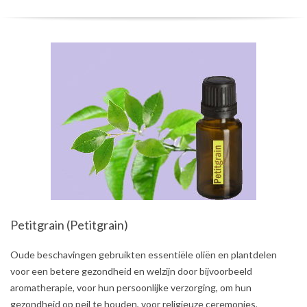
Petitgrain (Petitgrain)
2021-
Oude beschavingen gebruikten essentiële oliën en plantdelen
08-
voor een betere gezondheid en welzijn door bijvoorbeeld
01
aromatherapie, voor hun persoonlijke verzorging, om hun
gezondheid op peil te houden, voor religieuze ceremonies,