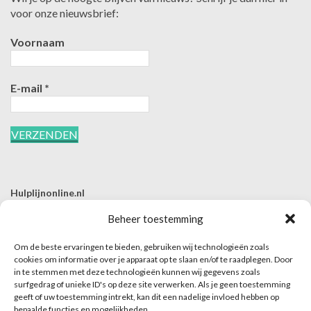
voor onze nieuwsbrief:
Voornaam
E-mail
*
Hulplijnonline.nl
T | 085-0657494
Beheer toestemming
E | info@hulplijnonline.nl
Om de beste ervaringen te bieden, gebruiken wij technologieën zoals
Contactformulier
cookies om informatie over je apparaat op te slaan en/of te raadplegen. Door
in te stemmen met deze technologieën kunnen wij gegevens zoals
Over Hulplijnonline.nl
surfgedrag of unieke ID's op deze site verwerken. Als je geen toestemming
Het team van Hulplijnonline.nl
geeft of uw toestemming intrekt, kan dit een nadelige invloed hebben op
bepaalde functies en mogelijkheden.