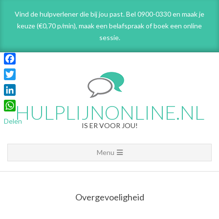
Skip
Vind de hulpverlener die bij jou past. Bel 0900-0330 en maak je
to
keuze (€0,70 p/min), maak een belafspraak
of boek een online
content
sessie.
Facebook
Twitter
LinkedIn
HULPLIJNONLINE.NL
WhatsApp
Delen
IS ER VOOR JOU!
Primary
Menu
Navigation
Menu
Overgevoeligheid