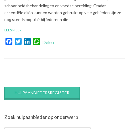
schoonheidsbehandelingen en voedselbereiding. Omdat
essentiële oliën kunnen worden gebruikt op vele gebieden zijn ze
nog steeds populair bij iedereen die
LEES MEER
Facebook
Twitter
LinkedIn
WhatsApp
Delen
HULPAANBIEDERSREGISTER
Zoek hulpaanbieder op onderwerp