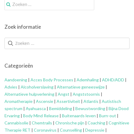
Zoek
naar:
Zoek informatie
Categorieën
Aandoening
|
Acces Body Processes
|
Ademhaling
|
ADHD/ADD
|
Advies
|
Alcoholverslaving
|
Alternatieve geneeswijze
|
Alternatieve hulpverlening
|
Angst
|
Angststoornis
|
Aromatherapie
|
Ascensie
|
Assertiviteit
|
Atlantis
|
Autistisch
spectrum
|
Ayahuasca
|
Bemiddeling
|
Bewustwording
|
Bijna Dood
Ervaring
|
Body Mind Release
|
Buitenaards leven
|
Burn-out
|
Cannabisolie
|
Chemtrails
|
Chronische pijn
|
Coaching
|
Cognitieve
Therapie RET
|
Coronavirus
|
Counselling
|
Depressie
|