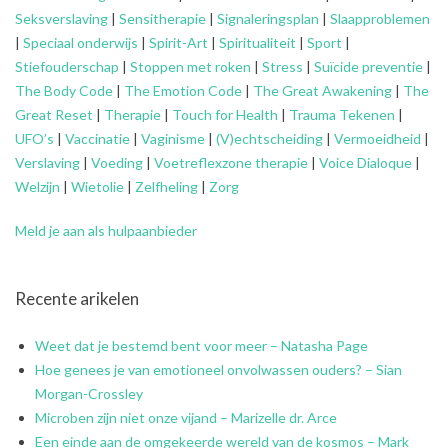
Seksverslaving
|
Sensitherapie
|
Signaleringsplan
|
Slaapproblemen
|
Speciaal onderwijs
|
Spirit-Art
|
Spiritualiteit
|
Sport
|
Stiefouderschap
|
Stoppen met roken
|
Stress
|
Suïcide preventie
|
The Body Code
|
The Emotion Code
|
The Great Awakening
|
The
Great Reset
|
Therapie
|
Touch for Health
|
Trauma Tekenen
|
UFO’s
|
Vaccinatie
|
Vaginisme
|
(V)echtscheiding
|
Vermoeidheid
|
Verslaving
|
Voeding
|
Voetreflexzone therapie
|
Voice Dialoque
|
Welzijn
|
Wietolie
|
Zelfheling
|
Zorg
Meld je aan als hulpaanbieder
Recente arikelen
Weet dat je bestemd bent voor meer – Natasha Page
Hoe genees je van emotioneel onvolwassen ouders? – Sian
Morgan-Crossley
Microben zijn niet onze vijand – Marizelle dr. Arce
Een einde aan de omgekeerde wereld van de kosmos – Mark