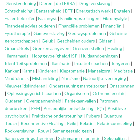
Dienstverlening
|
Dieren
|
doTERRA
|
Drugsverslaving
|
Echtscheiding
|
Eenzaamheid
|
EFT
|
Energetisch werk
|
Engelen
|
Essentiële oliën
|
Faalangst
|
Familie-opstellingen
|
Fibromyalgie
|
Financieel advies ouderen
|
Financiële problemen
|
Financiën
|
Fytotherapie
|
Gameverslaving
|
Gedragsproblemen
|
Geheime
genootschappen
|
Geluk
|
Gescheiden ouders
|
Gidsen
|
Graancirkels
|
Grenzen aangeven
|
Grenzen stellen
|
Healing
|
Hiernamaals
|
Hooggevoeligheid/HSP
|
Huidaandoeningen
|
Identiteitsproblemen
|
Illuminatie
|
Intuïtief coachen
|
Jongeren
|
Kanker
|
Karma
|
Kinderen
|
Kleptomanie
|
Mantelzorg
|
Meditatie
|
Mindfulness
|
Mishandeling
|
Narcisme
|
Natuurlijke verzorging
|
Nieuwetijdskinderen
|
Ondersteuning
mantelzorger
|
Ontspannen
|
Oplossingsgericht coachen
|
Organiseren
|
Orthomoleculair
|
Ouderen
|
Overspannenheid
|
Paniekaanvallen
|
Patronen
doorbreken
|
PEM
|
Persoonlijke ontwikkeling
|
Pijn
|
Positieve
psychologie
|
Praktische ondersteuning
|
Pubers
|
Quantum
Touch
|
Reconnective Healing
|
Reiki
|
Relatie
|
Relatiecounseling
|
Rookverslaving
|
Rouw
|
Samengesteld gezin
|
Samenzweringstheorieën
|
Schumann resonantie
|
Seksualiteit
|