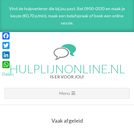
Skip
Vind de hulpverlener die bij jou past. Bel 0900-0330 en maak je
to
keuze (€0,70 p/min), maak een belafspraak
of boek een online
content
sessie.
Facebook
Twitter
LinkedIn
HULPLIJNONLINE.NL
WhatsApp
Delen
IS ER VOOR JOU!
Primary
Menu
Navigation
Menu
Vaak afgeleid