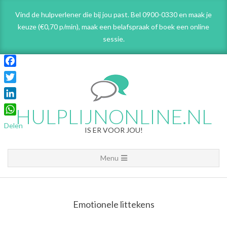
Skip
Vind de hulpverlener die bij jou past. Bel 0900-0330 en maak je
to
keuze (€0,70 p/min), maak een belafspraak
of boek een online
content
sessie.
Facebook
Twitter
LinkedIn
HULPLIJNONLINE.NL
WhatsApp
Delen
IS ER VOOR JOU!
Primary
Menu
Navigation
Menu
Emotionele littekens