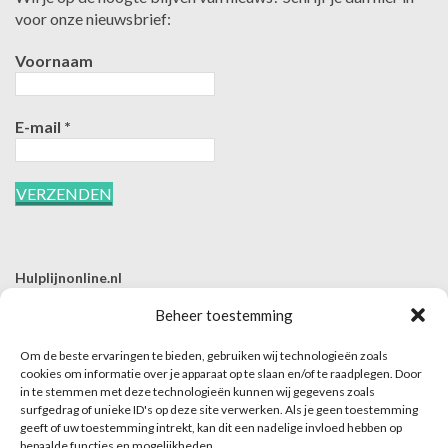
voor onze nieuwsbrief:
Voornaam
E-mail
*
Hulplijnonline.nl
T | 085-0657494
Beheer toestemming
E | info@hulplijnonline.nl
Om de beste ervaringen te bieden, gebruiken wij technologieën zoals
Contactformulier
cookies om informatie over je apparaat op te slaan en/of te raadplegen. Door
in te stemmen met deze technologieën kunnen wij gegevens zoals
Over Hulplijnonline.nl
surfgedrag of unieke ID's op deze site verwerken. Als je geen toestemming
Het team van Hulplijnonline.nl
geeft of uw toestemming intrekt, kan dit een nadelige invloed hebben op
bepaalde functies en mogelijkheden.