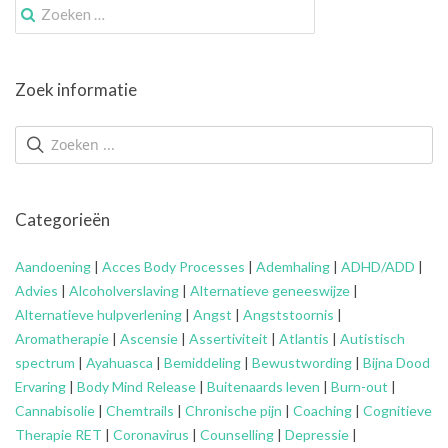
Zoek
naar:
Zoek informatie
Categorieën
Aandoening
|
Acces Body Processes
|
Ademhaling
|
ADHD/ADD
|
Advies
|
Alcoholverslaving
|
Alternatieve geneeswijze
|
Alternatieve hulpverlening
|
Angst
|
Angststoornis
|
Aromatherapie
|
Ascensie
|
Assertiviteit
|
Atlantis
|
Autistisch
spectrum
|
Ayahuasca
|
Bemiddeling
|
Bewustwording
|
Bijna Dood
Ervaring
|
Body Mind Release
|
Buitenaards leven
|
Burn-out
|
Cannabisolie
|
Chemtrails
|
Chronische pijn
|
Coaching
|
Cognitieve
Therapie RET
|
Coronavirus
|
Counselling
|
Depressie
|