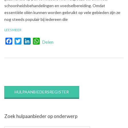
schoonheidsbehandelingen en voedselbereiding. Omdat
essentiële oliën kunnen worden gebruikt op vele gebieden zijn ze
nog steeds populair bij iedereen die
LEES MEER
Facebook
Twitter
LinkedIn
WhatsApp
Delen
HULPAANBIEDERSREGISTER
Zoek hulpaanbieder op onderwerp