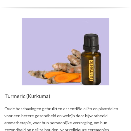
Turmeric (Kurkuma)
2021-
Oude beschavingen gebruikten essentiële oliën en plantdelen
08-
voor een betere gezondheid en welzijn door bijvoorbeeld
02
aromatherapie, voor hun persoonlijke verzorging, om hun
gezondheid op peil te houden, voor religieuze ceremonies,