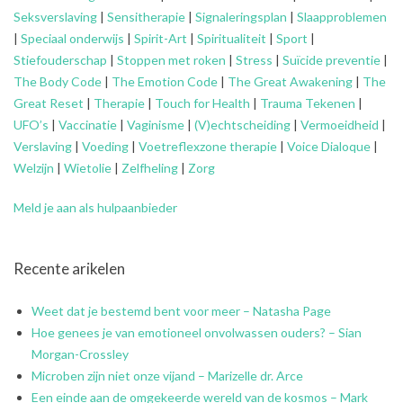
Seksverslaving
|
Sensitherapie
|
Signaleringsplan
|
Slaapproblemen
|
Speciaal onderwijs
|
Spirit-Art
|
Spiritualiteit
|
Sport
|
Stiefouderschap
|
Stoppen met roken
|
Stress
|
Suïcide preventie
|
The Body Code
|
The Emotion Code
|
The Great Awakening
|
The
Great Reset
|
Therapie
|
Touch for Health
|
Trauma Tekenen
|
UFO’s
|
Vaccinatie
|
Vaginisme
|
(V)echtscheiding
|
Vermoeidheid
|
Verslaving
|
Voeding
|
Voetreflexzone therapie
|
Voice Dialoque
|
Welzijn
|
Wietolie
|
Zelfheling
|
Zorg
Meld je aan als hulpaanbieder
Recente arikelen
Weet dat je bestemd bent voor meer – Natasha Page
Hoe genees je van emotioneel onvolwassen ouders? – Sian
Morgan-Crossley
Microben zijn niet onze vijand – Marizelle dr. Arce
Een einde aan de omgekeerde wereld van de kosmos – Mark