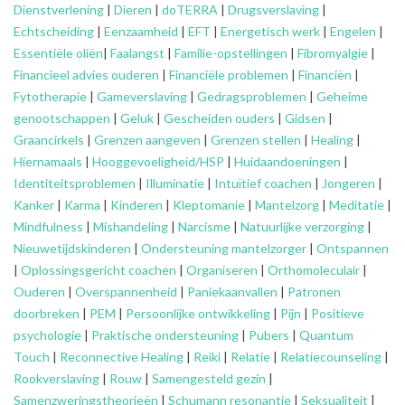
Dienstverlening
|
Dieren
|
doTERRA
|
Drugsverslaving
|
Echtscheiding
|
Eenzaamheid
|
EFT
|
Energetisch werk
|
Engelen
|
Essentiële oliën
|
Faalangst
|
Familie-opstellingen
|
Fibromyalgie
|
Financieel advies ouderen
|
Financiële problemen
|
Financiën
|
Fytotherapie
|
Gameverslaving
|
Gedragsproblemen
|
Geheime
genootschappen
|
Geluk
|
Gescheiden ouders
|
Gidsen
|
Graancirkels
|
Grenzen aangeven
|
Grenzen stellen
|
Healing
|
Hiernamaals
|
Hooggevoeligheid/HSP
|
Huidaandoeningen
|
Identiteitsproblemen
|
Illuminatie
|
Intuïtief coachen
|
Jongeren
|
Kanker
|
Karma
|
Kinderen
|
Kleptomanie
|
Mantelzorg
|
Meditatie
|
Mindfulness
|
Mishandeling
|
Narcisme
|
Natuurlijke verzorging
|
Nieuwetijdskinderen
|
Ondersteuning
mantelzorger
|
Ontspannen
|
Oplossingsgericht coachen
|
Organiseren
|
Orthomoleculair
|
Ouderen
|
Overspannenheid
|
Paniekaanvallen
|
Patronen
doorbreken
|
PEM
|
Persoonlijke ontwikkeling
|
Pijn
|
Positieve
psychologie
|
Praktische ondersteuning
|
Pubers
|
Quantum
Touch
|
Reconnective Healing
|
Reiki
|
Relatie
|
Relatiecounseling
|
Rookverslaving
|
Rouw
|
Samengesteld gezin
|
Samenzweringstheorieën
|
Schumann resonantie
|
Seksualiteit
|