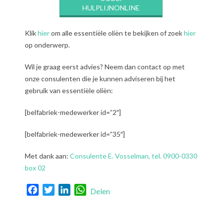
HULPLIJNONLINE
Klik
hier
om alle essentiële oliën te bekijken of zoek
hier
op onderwerp.
Wil je graag eerst advies? Neem dan contact op met
onze consulenten die je kunnen adviseren bij het
gebruik van essentiële oliën:
[belfabriek-medewerker id=”2″]
[belfabriek-medewerker id=”35″]
Met dank aan:
Consulente E. Vosselman, tel. 0900-0330
box 02
Facebook
Twitter
LinkedIn
WhatsApp
Delen