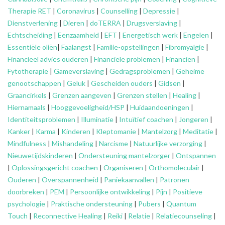
Therapie RET
|
Coronavirus
|
Counselling
|
Depressie
|
Dienstverlening
|
Dieren
|
doTERRA
|
Drugsverslaving
|
Echtscheiding
|
Eenzaamheid
|
EFT
|
Energetisch werk
|
Engelen
|
Essentiële oliën
|
Faalangst
|
Familie-opstellingen
|
Fibromyalgie
|
Financieel advies ouderen
|
Financiële problemen
|
Financiën
|
Fytotherapie
|
Gameverslaving
|
Gedragsproblemen
|
Geheime
genootschappen
|
Geluk
|
Gescheiden ouders
|
Gidsen
|
Graancirkels
|
Grenzen aangeven
|
Grenzen stellen
|
Healing
|
Hiernamaals
|
Hooggevoeligheid/HSP
|
Huidaandoeningen
|
Identiteitsproblemen
|
Illuminatie
|
Intuïtief coachen
|
Jongeren
|
Kanker
|
Karma
|
Kinderen
|
Kleptomanie
|
Mantelzorg
|
Meditatie
|
Mindfulness
|
Mishandeling
|
Narcisme
|
Natuurlijke verzorging
|
Nieuwetijdskinderen
|
Ondersteuning
mantelzorger
|
Ontspannen
|
Oplossingsgericht coachen
|
Organiseren
|
Orthomoleculair
|
Ouderen
|
Overspannenheid
|
Paniekaanvallen
|
Patronen
doorbreken
|
PEM
|
Persoonlijke ontwikkeling
|
Pijn
|
Positieve
psychologie
|
Praktische ondersteuning
|
Pubers
|
Quantum
Touch
|
Reconnective Healing
|
Reiki
|
Relatie
|
Relatiecounseling
|