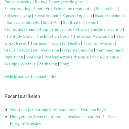
Rookverslaving
|
Rouw
|
Samengesteld gezin
|
Samenzweringstheorieën
|
Schumann resonantie
|
Seksualiteit
|
Seksverslaving
|
Sensitherapie
|
Signaleringsplan
|
Slaapproblemen
|
Speciaal onderwijs
|
Spirit-Art
|
Spiritualiteit
|
Sport
|
Stiefouderschap
|
Stoppen met roken
|
Stress
|
Suïcide preventie
|
The Body Code
|
The Emotion Code
|
The Great Awakening
|
The
Great Reset
|
Therapie
|
Touch for Health
|
Trauma Tekenen
|
UFO’s
|
Vaccinatie
|
Vaginisme
|
(V)echtscheiding
|
Vermoeidheid
|
Verslaving
|
Voeding
|
Voetreflexzone therapie
|
Voice Dialoque
|
Welzijn
|
Wietolie
|
Zelfheling
|
Zorg
Meld je aan als hulpaanbieder
Recente arikelen
Weet dat je bestemd bent voor meer – Natasha Page
Hoe genees je van emotioneel onvolwassen ouders? – Sian
Morgan-Crossley