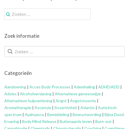
Zoek
naar:
Zoek informatie
Categorieën
Aandoening
|
Acces Body Processes
|
Ademhaling
|
ADHD/ADD
|
Advies
|
Alcoholverslaving
|
Alternatieve geneeswijze
|
Alternatieve hulpverlening
|
Angst
|
Angststoornis
|
Aromatherapie
|
Ascensie
|
Assertiviteit
|
Atlantis
|
Autistisch
spectrum
|
Ayahuasca
|
Bemiddeling
|
Bewustwording
|
Bijna Dood
Ervaring
|
Body Mind Release
|
Buitenaards leven
|
Burn-out
|
Cannabisolie
|
Chemtrails
|
Chronische pijn
|
Coaching
|
Cognitieve