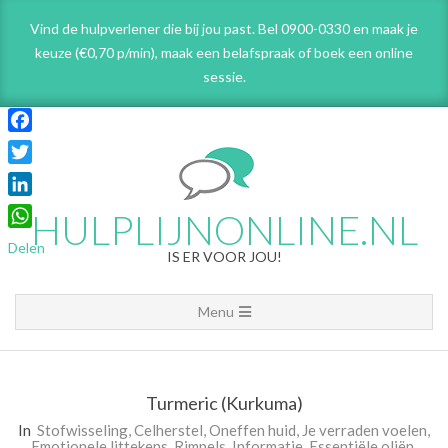
Skip
Vind de hulpverlener die bij jou past. Bel 0900-0330 en maak je
to
keuze (€0,70 p/min), maak een belafspraak
of boek een online
content
sessie.
Facebook
Twitter
LinkedIn
HULPLIJNONLINE.NL
WhatsApp
Delen
IS ER VOOR JOU!
Primary
Menu
Navigation
Menu
Turmeric (Kurkuma)
In
Stofwisseling
,
Celherstel
,
Oneffen huid
,
Je verraden voelen
,
Emotionele littekens
,
Rimpels
,
Informatie
,
Essentiële oliën
,