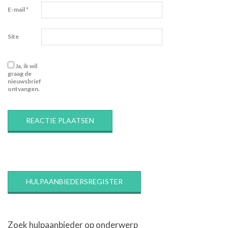
E-mail
*
Site
Ja, ik wil
graag de
nieuwsbrief
ontvangen.
HULPAANBIEDERSREGISTER
Zoek hulpaanbieder op onderwerp