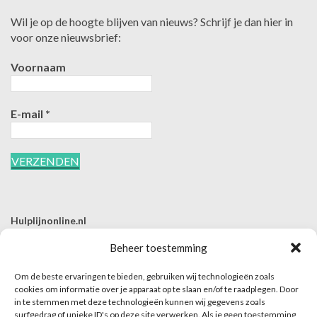
Wil je op de hoogte blijven van nieuws? Schrijf je dan hier in
voor onze nieuwsbrief:
Voornaam
E-mail
*
Hulplijnonline.nl
T | 085-0657494
Beheer toestemming
E | info@hulplijnonline.nl
Om de beste ervaringen te bieden, gebruiken wij technologieën zoals
Contactformulier
cookies om informatie over je apparaat op te slaan en/of te raadplegen. Door
in te stemmen met deze technologieën kunnen wij gegevens zoals
Over Hulplijnonline.nl
surfgedrag of unieke ID's op deze site verwerken. Als je geen toestemming