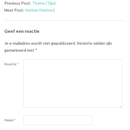
2021-
Previous Post:
Thyme (Tijm)
08-
Next Post:
Vetiver (Vetiver)
02
Geef een reactie
Je e-mailadres wordt niet gepubliceerd.
Vereiste velden zijn
gemarkeerd met
*
Reactie
*
Naam
*