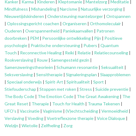
Kanker
|
Karma
|
Kinderen
|
Kleptomanie
|
Mantelzorg
|
Meditatie
|
Mindfulness
|
Mishandeling
|
Narcisme
|
Natuurlijke verzorging
|
Nieuwetijdskinderen
|
Ondersteuning
mantelzorger
|
Ontspannen
|
Oplossingsgericht coachen
|
Organiseren
|
Orthomoleculair
|
Ouderen
|
Overspannenheid
|
Paniekaanvallen
|
Patronen
doorbreken
|
PEM
|
Persoonlijke ontwikkeling
|
Pijn
|
Positieve
psychologie
|
Praktische ondersteuning
|
Pubers
|
Quantum
Touch
|
Reconnective Healing
|
Reiki
|
Relatie
|
Relatiecounseling
|
Rookverslaving
|
Rouw
|
Samengesteld gezin
|
Samenzweringstheorieën
|
Schumann resonantie
|
Seksualiteit
|
Seksverslaving
|
Sensitherapie
|
Signaleringsplan
|
Slaapproblemen
|
Speciaal onderwijs
|
Spirit-Art
|
Spiritualiteit
|
Sport
|
Stiefouderschap
|
Stoppen met roken
|
Stress
|
Suïcide preventie
|
The Body Code
|
The Emotion Code
|
The Great Awakening
|
The
Great Reset
|
Therapie
|
Touch for Health
|
Trauma Tekenen
|
UFO’s
|
Vaccinatie
|
Vaginisme
|
(V)echtscheiding
|
Vermoeidheid
|
Verslaving
|
Voeding
|
Voetreflexzone therapie
|
Voice Dialoque
|
Welzijn
|
Wietolie
|
Zelfheling
|
Zorg