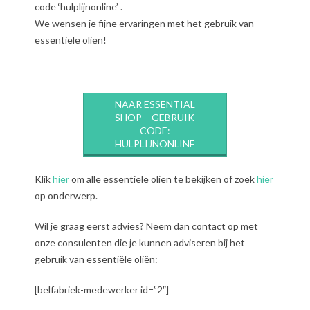
code ‘hulplijnonline’ .
We wensen je fijne ervaringen met het gebruik van
essentiële oliën!
NAAR ESSENTIAL
SHOP – GEBRUIK
CODE:
HULPLIJNONLINE
Klik
hier
om alle essentiële oliën te bekijken of zoek
hier
op onderwerp.
Wil je graag eerst advies? Neem dan contact op met
onze consulenten die je kunnen adviseren bij het
gebruik van essentiële oliën:
[belfabriek-medewerker id=”2″]