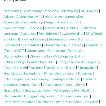
Aandoening
|
Acces Body Processes
|
Ademhaling
|
ADHD/ADD
|
Advies
|
Alcoholverslaving
|
Alternatieve geneeswijze
|
Alternatieve hulpverlening
|
Angst
|
Angststoornis
|
Aromatherapie
|
Ascensie
|
Assertiviteit
|
Atlantis
|
Autistisch
spectrum
|
Ayahuasca
|
Bemiddeling
|
Bewustwording
|
Bijna Dood
Ervaring
|
Body Mind Release
|
Buitenaards leven
|
Burn-out
|
Cannabisolie
|
Chemtrails
|
Chronische pijn
|
Coaching
|
Cognitieve
Therapie RET
|
Coronavirus
|
Counselling
|
Depressie
|
Dienstverlening
|
Dieren
|
doTERRA
|
Drugsverslaving
|
Echtscheiding
|
Eenzaamheid
|
EFT
|
Energetisch werk
|
Engelen
|
Essentiële oliën
|
Faalangst
|
Familie-opstellingen
|
Fibromyalgie
|
Financieel advies ouderen
|
Financiële problemen
|
Financiën
|
Fytotherapie
|
Gameverslaving
|
Gedragsproblemen
|
Geheime
genootschappen
|
Geluk
|
Gescheiden ouders
|
Gidsen
|
Graancirkels
|
Grenzen aangeven
|
Grenzen stellen
|
Healing
|
Hiernamaals
|
Hooggevoeligheid/HSP
|
Huidaandoeningen
|
Identiteitsproblemen
|
Illuminatie
|
Intuïtief coachen
|
Jongeren
|