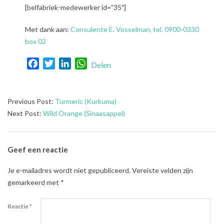
[belfabriek-medewerker id=”35″]
Met dank aan:
Consulente E. Vosselman, tel. 0900-0330
box 02
Facebook
Twitter
LinkedIn
WhatsApp
Delen
2021-
Previous Post:
Turmeric (Kurkuma)
08-
Next Post:
Wild Orange (Sinaasappel)
02
Geef een reactie
Je e-mailadres wordt niet gepubliceerd.
Vereiste velden zijn
gemarkeerd met
*
Reactie
*