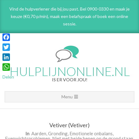
Skip
Vind de hulpverlener die bij jou past. Bel 0900-0330 en maak je
to
keuze (€0,70 p/min), maak een belafspraak
of boek een online
content
sessie.
Facebook
Twitter
LinkedIn
HULPLIJNONLINE.NL
WhatsApp
Delen
IS ER VOOR JOU!
Primary
Menu
Navigation
Menu
Vetiver (Vetiver)
In
Aarden
,
Gronding
,
Emotionele onbalans
,
Evenwichtsproblemen
,
Niet met beide benen op de grond staan
,