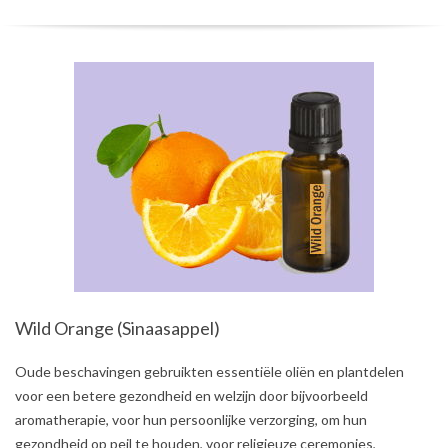
Wild Orange (Sinaasappel)
2021-
Oude beschavingen gebruikten essentiële oliën en plantdelen
08-
voor een betere gezondheid en welzijn door bijvoorbeeld
02
aromatherapie, voor hun persoonlijke verzorging, om hun
gezondheid op peil te houden, voor religieuze ceremonies,