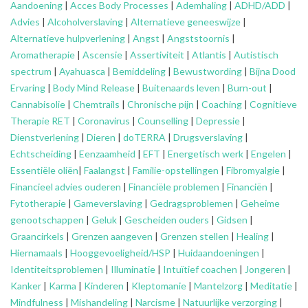
Aandoening
|
Acces Body Processes
|
Ademhaling
|
ADHD/ADD
|
Advies
|
Alcoholverslaving
|
Alternatieve geneeswijze
|
Alternatieve hulpverlening
|
Angst
|
Angststoornis
|
Aromatherapie
|
Ascensie
|
Assertiviteit
|
Atlantis
|
Autistisch
spectrum
|
Ayahuasca
|
Bemiddeling
|
Bewustwording
|
Bijna Dood
Ervaring
|
Body Mind Release
|
Buitenaards leven
|
Burn-out
|
Cannabisolie
|
Chemtrails
|
Chronische pijn
|
Coaching
|
Cognitieve
Therapie RET
|
Coronavirus
|
Counselling
|
Depressie
|
Dienstverlening
|
Dieren
|
doTERRA
|
Drugsverslaving
|
Echtscheiding
|
Eenzaamheid
|
EFT
|
Energetisch werk
|
Engelen
|
Essentiële oliën
|
Faalangst
|
Familie-opstellingen
|
Fibromyalgie
|
Financieel advies ouderen
|
Financiële problemen
|
Financiën
|
Fytotherapie
|
Gameverslaving
|
Gedragsproblemen
|
Geheime
genootschappen
|
Geluk
|
Gescheiden ouders
|
Gidsen
|
Graancirkels
|
Grenzen aangeven
|
Grenzen stellen
|
Healing
|
Hiernamaals
|
Hooggevoeligheid/HSP
|
Huidaandoeningen
|
Identiteitsproblemen
|
Illuminatie
|
Intuïtief coachen
|
Jongeren
|
Kanker
|
Karma
|
Kinderen
|
Kleptomanie
|
Mantelzorg
|
Meditatie
|
Mindfulness
|
Mishandeling
|
Narcisme
|
Natuurlijke verzorging
|