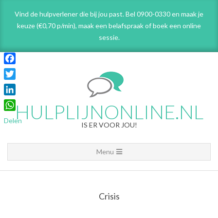
Skip
Vind de hulpverlener die bij jou past. Bel 0900-0330 en maak je
to
keuze (€0,70 p/min), maak een belafspraak
of boek een online
content
sessie.
Facebook
Twitter
LinkedIn
HULPLIJNONLINE.NL
WhatsApp
Delen
IS ER VOOR JOU!
Primary
Menu
Navigation
Menu
Crisis