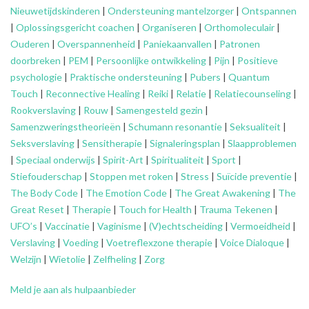
Nieuwetijdskinderen
|
Ondersteuning
mantelzorger
|
Ontspannen
|
Oplossingsgericht coachen
|
Organiseren
|
Orthomoleculair
|
Ouderen
|
Overspannenheid
|
Paniekaanvallen
|
Patronen
doorbreken
|
PEM
|
Persoonlijke ontwikkeling
|
Pijn
|
Positieve
psychologie
|
Praktische ondersteuning
|
Pubers
|
Quantum
Touch
|
Reconnective Healing
|
Reiki
|
Relatie
|
Relatiecounseling
|
Rookverslaving
|
Rouw
|
Samengesteld gezin
|
Samenzweringstheorieën
|
Schumann resonantie
|
Seksualiteit
|
Seksverslaving
|
Sensitherapie
|
Signaleringsplan
|
Slaapproblemen
|
Speciaal onderwijs
|
Spirit-Art
|
Spiritualiteit
|
Sport
|
Stiefouderschap
|
Stoppen met roken
|
Stress
|
Suïcide preventie
|
The Body Code
|
The Emotion Code
|
The Great Awakening
|
The
Great Reset
|
Therapie
|
Touch for Health
|
Trauma Tekenen
|
UFO’s
|
Vaccinatie
|
Vaginisme
|
(V)echtscheiding
|
Vermoeidheid
|
Verslaving
|
Voeding
|
Voetreflexzone therapie
|
Voice Dialoque
|
Welzijn
|
Wietolie
|
Zelfheling
|
Zorg
Meld je aan als hulpaanbieder