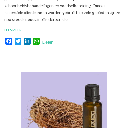
schoonheidsbehandelingen en voedselbereiding. Omdat
essentiële oliën kunnen worden gebruikt op vele gebieden zijn ze
nog steeds populair bij iedereen die
LEES MEER
Facebook
Twitter
LinkedIn
WhatsApp
Delen