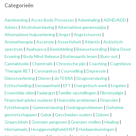
Categorieën
Aandoening
|
Acces Body Processes
|
Ademhaling
|
ADHD/ADD
|
Advies
|
Alcoholverslaving
|
Alternatieve geneeswijze
|
Alternatieve hulpverlening
|
Angst
|
Angststoornis
|
Aromatherapie
|
Ascensie
|
Assertiviteit
|
Atlantis
|
Autistisch
spectrum
|
Ayahuasca
|
Bemiddeling
|
Bewustwording
|
Bijna Dood
Ervaring
|
Body Mind Release
|
Buitenaards leven
|
Burn-out
|
Cannabisolie
|
Chemtrails
|
Chronische pijn
|
Coaching
|
Cognitieve
Therapie RET
|
Coronavirus
|
Counselling
|
Depressie
|
Dienstverlening
|
Dieren
|
doTERRA
|
Drugsverslaving
|
Echtscheiding
|
Eenzaamheid
|
EFT
|
Energetisch werk
|
Engelen
|
Essentiële oliën
|
Faalangst
|
Familie-opstellingen
|
Fibromyalgie
|
Financieel advies ouderen
|
Financiële problemen
|
Financiën
|
Fytotherapie
|
Gameverslaving
|
Gedragsproblemen
|
Geheime
genootschappen
|
Geluk
|
Gescheiden ouders
|
Gidsen
|
Graancirkels
|
Grenzen aangeven
|
Grenzen stellen
|
Healing
|
Hiernamaals
|
Hooggevoeligheid/HSP
|
Huidaandoeningen
|