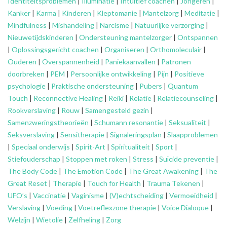
Identiteitsproblemen
|
Illuminatie
|
Intuïtief coachen
|
Jongeren
|
Kanker
|
Karma
|
Kinderen
|
Kleptomanie
|
Mantelzorg
|
Meditatie
|
Mindfulness
|
Mishandeling
|
Narcisme
|
Natuurlijke verzorging
|
Nieuwetijdskinderen
|
Ondersteuning
mantelzorger
|
Ontspannen
|
Oplossingsgericht coachen
|
Organiseren
|
Orthomoleculair
|
Ouderen
|
Overspannenheid
|
Paniekaanvallen
|
Patronen
doorbreken
|
PEM
|
Persoonlijke ontwikkeling
|
Pijn
|
Positieve
psychologie
|
Praktische ondersteuning
|
Pubers
|
Quantum
Touch
|
Reconnective Healing
|
Reiki
|
Relatie
|
Relatiecounseling
|
Rookverslaving
|
Rouw
|
Samengesteld gezin
|
Samenzweringstheorieën
|
Schumann resonantie
|
Seksualiteit
|
Seksverslaving
|
Sensitherapie
|
Signaleringsplan
|
Slaapproblemen
|
Speciaal onderwijs
|
Spirit-Art
|
Spiritualiteit
|
Sport
|
Stiefouderschap
|
Stoppen met roken
|
Stress
|
Suïcide preventie
|
The Body Code
|
The Emotion Code
|
The Great Awakening
|
The
Great Reset
|
Therapie
|
Touch for Health
|
Trauma Tekenen
|
UFO’s
|
Vaccinatie
|
Vaginisme
|
(V)echtscheiding
|
Vermoeidheid
|
Verslaving
|
Voeding
|
Voetreflexzone therapie
|
Voice Dialoque
|
Welzijn
|
Wietolie
|
Zelfheling
|
Zorg