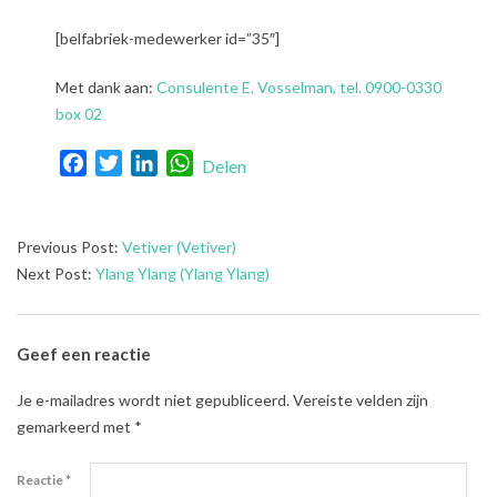
[belfabriek-medewerker id=”35″]
Met dank aan:
Consulente E. Vosselman, tel. 0900-0330
box 02
Facebook
Twitter
LinkedIn
WhatsApp
Delen
2021-
Previous Post:
Vetiver (Vetiver)
08-
Next Post:
Ylang Ylang (Ylang Ylang)
02
Geef een reactie
Je e-mailadres wordt niet gepubliceerd.
Vereiste velden zijn
gemarkeerd met
*
Reactie
*