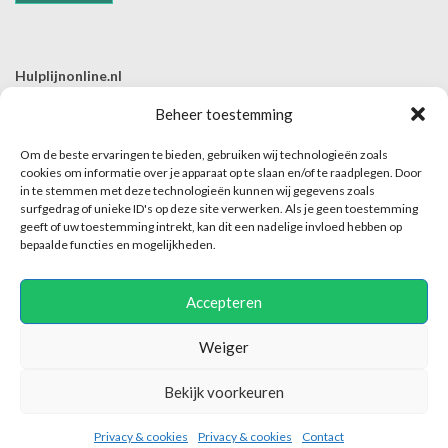
Hulplijnonline.nl
T | 085-0657494
Beheer toestemming
E | info@hulplijnonline.nl
Om de beste ervaringen te bieden, gebruiken wij technologieën zoals
Contactformulier
cookies om informatie over je apparaat op te slaan en/of te raadplegen. Door
in te stemmen met deze technologieën kunnen wij gegevens zoals
Over Hulplijnonline.nl
surfgedrag of unieke ID's op deze site verwerken. Als je geen toestemming
Het team van Hulplijnonline.nl
geeft of uw toestemming intrekt, kan dit een nadelige invloed hebben op
bepaalde functies en mogelijkheden.
Accepteren
Weiger
Hulplijnonline maakt enkel dit platform mogelijk en is niet verantwoordelijk of
Bekijk voorkeuren
aansprakelijk voor de inhoud van het contact tussen hulpaanbieder en hulpvrager.
2018-2025 © Hulplijnonline.nl
Privacy & cookies
Privacy & cookies
Contact