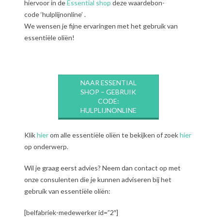
hiervoor in de
Essential shop
deze waardebon-
code ‘hulplijnonline’ .
We wensen je fijne ervaringen met het gebruik van
essentiële oliën!
NAAR ESSENTIAL
SHOP – GEBRUIK
CODE:
HULPLIJNONLINE
Klik
hier
om alle essentiële oliën te bekijken of zoek
hier
op onderwerp.
Wil je graag eerst advies? Neem dan contact op met
onze consulenten die je kunnen adviseren bij het
gebruik van essentiële oliën:
[belfabriek-medewerker id=”2″]