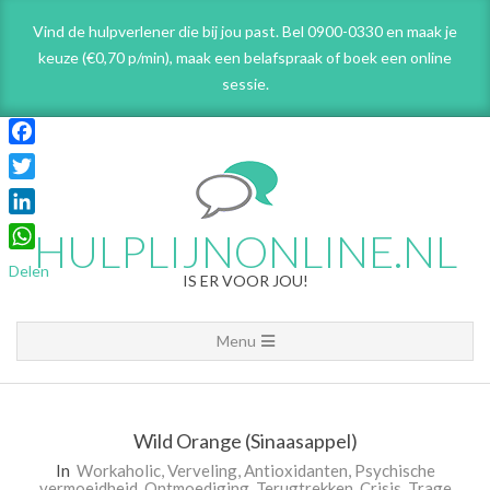
Skip
Vind de hulpverlener die bij jou past. Bel 0900-0330 en maak je
to
keuze (€0,70 p/min), maak een belafspraak
of boek een online
content
sessie.
Facebook
Twitter
LinkedIn
HULPLIJNONLINE.NL
WhatsApp
Delen
IS ER VOOR JOU!
Primary
Menu
Navigation
Menu
Wild Orange (Sinaasappel)
In
Workaholic
,
Verveling
,
Antioxidanten
,
Psychische
vermoeidheid
,
Ontmoediging
,
Terugtrekken
,
Crisis
,
Trage