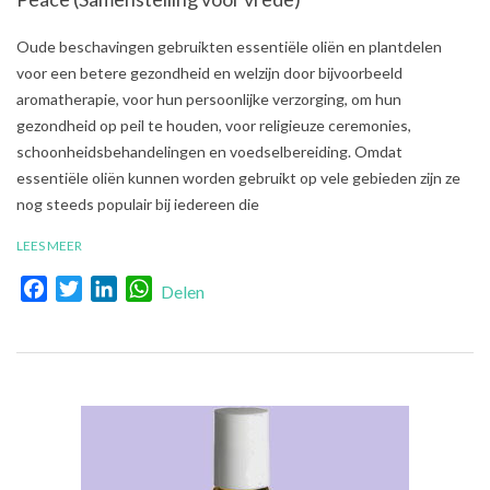
2021-
Oude beschavingen gebruikten essentiële oliën en plantdelen
08-
voor een betere gezondheid en welzijn door bijvoorbeeld
03
aromatherapie, voor hun persoonlijke verzorging, om hun
gezondheid op peil te houden, voor religieuze ceremonies,
schoonheidsbehandelingen en voedselbereiding. Omdat
essentiële oliën kunnen worden gebruikt op vele gebieden zijn ze
nog steeds populair bij iedereen die
LEES MEER
Facebook
Twitter
LinkedIn
WhatsApp
Delen