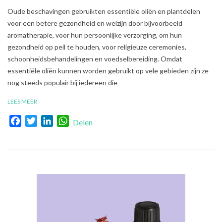
2021-
Oude beschavingen gebruikten essentiële oliën en plantdelen
08-
voor een betere gezondheid en welzijn door bijvoorbeeld
01
aromatherapie, voor hun persoonlijke verzorging, om hun
gezondheid op peil te houden, voor religieuze ceremonies,
schoonheidsbehandelingen en voedselbereiding. Omdat
essentiële oliën kunnen worden gebruikt op vele gebieden zijn ze
nog steeds populair bij iedereen die
LEES MEER
Facebook
Twitter
LinkedIn
WhatsApp
Delen