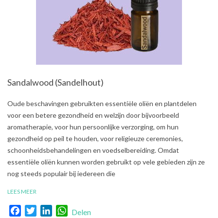
Sandalwood (Sandelhout)
2021-
Oude beschavingen gebruikten essentiële oliën en plantdelen
08-
voor een betere gezondheid en welzijn door bijvoorbeeld
01
aromatherapie, voor hun persoonlijke verzorging, om hun
gezondheid op peil te houden, voor religieuze ceremonies,
schoonheidsbehandelingen en voedselbereiding. Omdat
essentiële oliën kunnen worden gebruikt op vele gebieden zijn ze
nog steeds populair bij iedereen die
LEES MEER
Facebook
Twitter
LinkedIn
WhatsApp
Delen