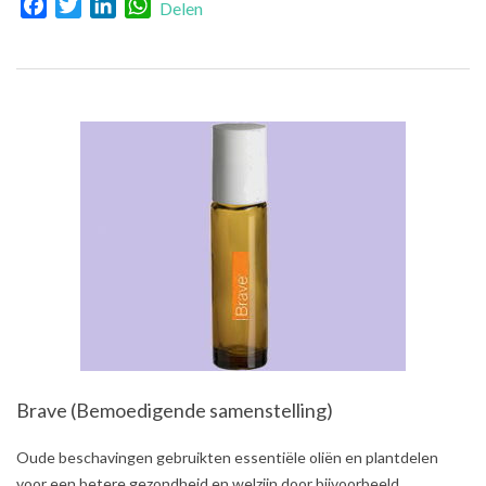
Facebook
Twitter
LinkedIn
WhatsApp
Delen
Brave (Bemoedigende samenstelling)
2021-
Oude beschavingen gebruikten essentiële oliën en plantdelen
08-
voor een betere gezondheid en welzijn door bijvoorbeeld