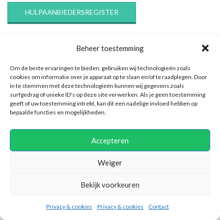
HULPAANBIEDERSREGISTER
Beheer toestemming
Zoek hulpaanbieder op onderwerp
Om de beste ervaringen te bieden, gebruiken wij technologieën zoals
Zoek
cookies om informatie over je apparaat op te slaan en/of te raadplegen. Door
in te stemmen met deze technologieën kunnen wij gegevens zoals
naar:
surfgedrag of unieke ID's op deze site verwerken. Als je geen toestemming
geeft of uw toestemming intrekt, kan dit een nadelige invloed hebben op
bepaalde functies en mogelijkheden.
Zoek informatie
Accepteren
Weiger
Categorieën
Bekijk voorkeuren
Aandoening
|
Acces Body Processes
|
Ademhaling
|
ADHD/ADD
|
Privacy & cookies
Privacy & cookies
Contact
Advies
|
Alcoholverslaving
|
Alternatieve geneeswijze
|