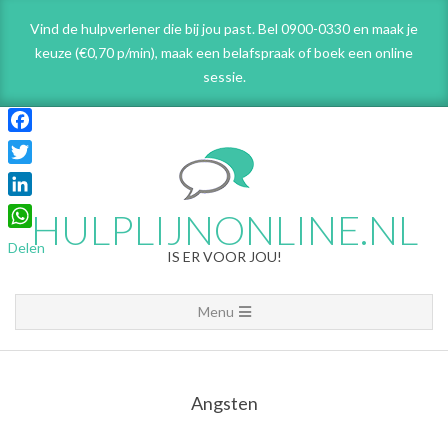
Skip
Vind de hulpverlener die bij jou past. Bel 0900-0330 en maak je
to
keuze (€0,70 p/min), maak een belafspraak
of boek een online
content
sessie.
Facebook
Twitter
LinkedIn
HULPLIJNONLINE.NL
WhatsApp
Delen
IS ER VOOR JOU!
Primary
Menu
Navigation
Menu
Angsten