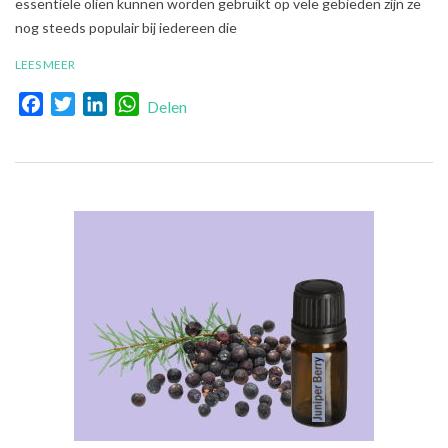
essentiële oliën kunnen worden gebruikt op vele gebieden zijn ze
nog steeds populair bij iedereen die
LEES MEER
Facebook
Twitter
LinkedIn
WhatsApp
Delen