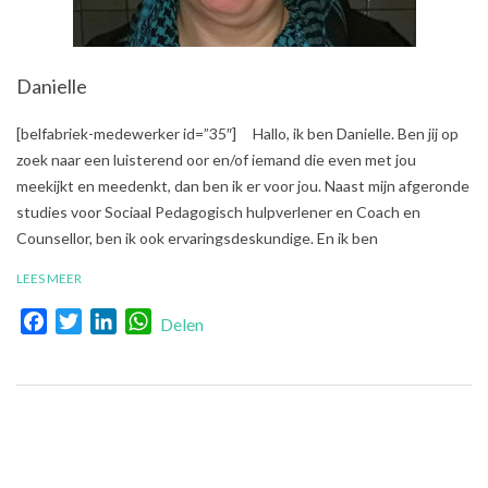
Danielle
2018-
[belfabriek-medewerker id=”35″] Hallo, ik ben Danielle. Ben jij op
12-
zoek naar een luisterend oor en/of iemand die even met jou
18
meekijkt en meedenkt, dan ben ik er voor jou. Naast mijn afgeronde
studies voor Sociaal Pedagogisch hulpverlener en Coach en
Counsellor, ben ik ook ervaringsdeskundige. En ik ben
LEES MEER
Facebook
Twitter
LinkedIn
WhatsApp
Delen