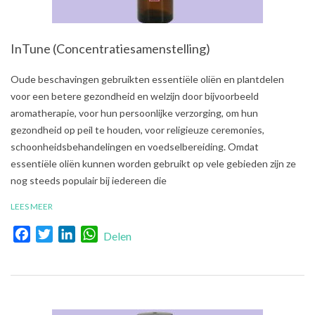
InTune (Concentratiesamenstelling)
2021-
Oude beschavingen gebruikten essentiële oliën en plantdelen
08-
voor een betere gezondheid en welzijn door bijvoorbeeld
03
aromatherapie, voor hun persoonlijke verzorging, om hun
gezondheid op peil te houden, voor religieuze ceremonies,
schoonheidsbehandelingen en voedselbereiding. Omdat
essentiële oliën kunnen worden gebruikt op vele gebieden zijn ze
nog steeds populair bij iedereen die
LEES MEER
Facebook
Twitter
LinkedIn
WhatsApp
Delen