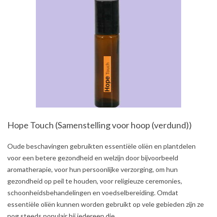
Hope Touch (Samenstelling voor hoop (verdund))
2021-
Oude beschavingen gebruikten essentiële oliën en plantdelen
08-
voor een betere gezondheid en welzijn door bijvoorbeeld
03
aromatherapie, voor hun persoonlijke verzorging, om hun
gezondheid op peil te houden, voor religieuze ceremonies,
schoonheidsbehandelingen en voedselbereiding. Omdat
essentiële oliën kunnen worden gebruikt op vele gebieden zijn ze
nog steeds populair bij iedereen die