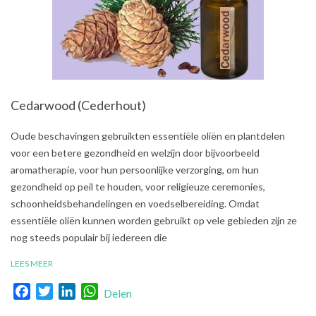
Cedarwood (Cederhout)
2021-
Oude beschavingen gebruikten essentiële oliën en plantdelen
07-
voor een betere gezondheid en welzijn door bijvoorbeeld
05
aromatherapie, voor hun persoonlijke verzorging, om hun
gezondheid op peil te houden, voor religieuze ceremonies,
schoonheidsbehandelingen en voedselbereiding. Omdat
essentiële oliën kunnen worden gebruikt op vele gebieden zijn ze
nog steeds populair bij iedereen die
LEES MEER
Facebook
Twitter
LinkedIn
WhatsApp
Delen