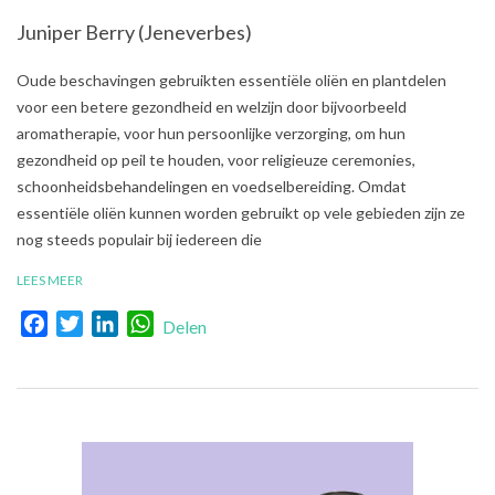
Juniper Berry (Jeneverbes)
2021-
Oude beschavingen gebruikten essentiële oliën en plantdelen
07-
voor een betere gezondheid en welzijn door bijvoorbeeld
31
aromatherapie, voor hun persoonlijke verzorging, om hun
gezondheid op peil te houden, voor religieuze ceremonies,
schoonheidsbehandelingen en voedselbereiding. Omdat
essentiële oliën kunnen worden gebruikt op vele gebieden zijn ze
nog steeds populair bij iedereen die
LEES MEER
Facebook
Twitter
LinkedIn
WhatsApp
Delen