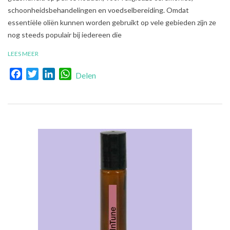
schoonheidsbehandelingen en voedselbereiding. Omdat
essentiële oliën kunnen worden gebruikt op vele gebieden zijn ze
nog steeds populair bij iedereen die
LEES MEER
Facebook
Twitter
LinkedIn
WhatsApp
Delen