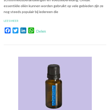
essentiële oliën kunnen worden gebruikt op vele gebieden zijn ze
nog steeds populair bij iedereen die
LEES MEER
Facebook
Twitter
LinkedIn
WhatsApp
Delen