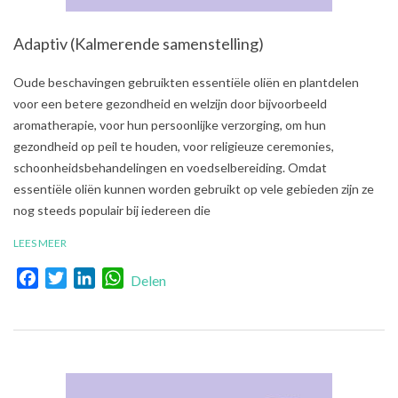
Adaptiv (Kalmerende samenstelling)
2021-
Oude beschavingen gebruikten essentiële oliën en plantdelen
08-
voor een betere gezondheid en welzijn door bijvoorbeeld
03
aromatherapie, voor hun persoonlijke verzorging, om hun
gezondheid op peil te houden, voor religieuze ceremonies,
schoonheidsbehandelingen en voedselbereiding. Omdat
essentiële oliën kunnen worden gebruikt op vele gebieden zijn ze
nog steeds populair bij iedereen die
LEES MEER
Facebook
Twitter
LinkedIn
WhatsApp
Delen