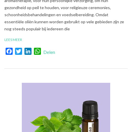
aromatherapie, voor hun persoonlijke verzorging, om hun
gezondheid op peil te houden, voor religieuze ceremonies,
schoonheidsbehandelingen en voedselbereiding. Omdat
essentiële oliën kunnen worden gebruikt op vele gebieden zijn ze
nog steeds populair bij iedereen die
LEES MEER
Facebook
Twitter
LinkedIn
WhatsApp
Delen