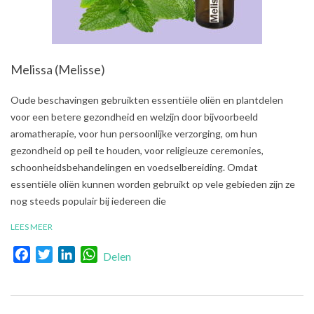
Melissa (Melisse)
2021-
Oude beschavingen gebruikten essentiële oliën en plantdelen
08-
voor een betere gezondheid en welzijn door bijvoorbeeld
01
aromatherapie, voor hun persoonlijke verzorging, om hun
gezondheid op peil te houden, voor religieuze ceremonies,
schoonheidsbehandelingen en voedselbereiding. Omdat
essentiële oliën kunnen worden gebruikt op vele gebieden zijn ze
nog steeds populair bij iedereen die
LEES MEER
Facebook
Twitter
LinkedIn
WhatsApp
Delen