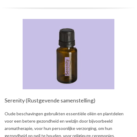
Serenity (Rustgevende samenstelling)
2021-
Oude beschavingen gebruikten essentiële oliën en plantdelen
08-
voor een betere gezondheid en welzijn door bijvoorbeeld
03
aromatherapie, voor hun persoonlijke verzorging, om hun
gezondheid op peil te houden, voor religieuze ceremonies,