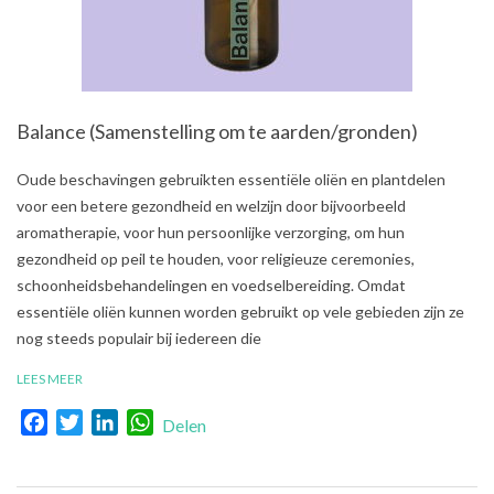
Balance (Samenstelling om te aarden/gronden)
2021-
Oude beschavingen gebruikten essentiële oliën en plantdelen
08-
voor een betere gezondheid en welzijn door bijvoorbeeld
03
aromatherapie, voor hun persoonlijke verzorging, om hun
gezondheid op peil te houden, voor religieuze ceremonies,
schoonheidsbehandelingen en voedselbereiding. Omdat
essentiële oliën kunnen worden gebruikt op vele gebieden zijn ze
nog steeds populair bij iedereen die
LEES MEER
Facebook
Twitter
LinkedIn
WhatsApp
Delen