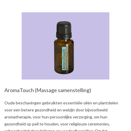
AromaTouch (Massage samenstelling)
2021-
Oude beschavingen gebruikten essentiële oliën en plantdelen
08-
voor een betere gezondheid en welzijn door bijvoorbeeld
03
aromatherapie, voor hun persoonlijke verzorging, om hun
gezondheid op peil te houden, voor religieuze ceremonies,
schoonheidsbehandelingen en voedselbereiding. Omdat