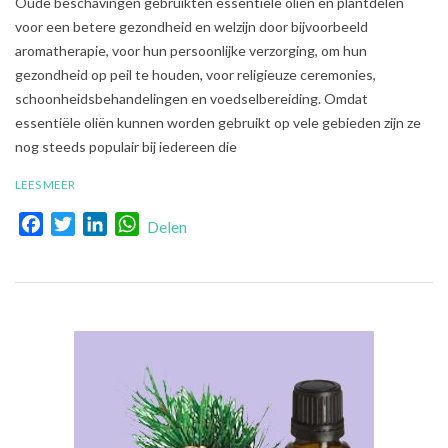
Oude beschavingen gebruikten essentiële oliën en plantdelen
07-
voor een betere gezondheid en welzijn door bijvoorbeeld
05
aromatherapie, voor hun persoonlijke verzorging, om hun
gezondheid op peil te houden, voor religieuze ceremonies,
schoonheidsbehandelingen en voedselbereiding. Omdat
essentiële oliën kunnen worden gebruikt op vele gebieden zijn ze
nog steeds populair bij iedereen die
LEES MEER
Facebook
Twitter
LinkedIn
WhatsApp
Delen