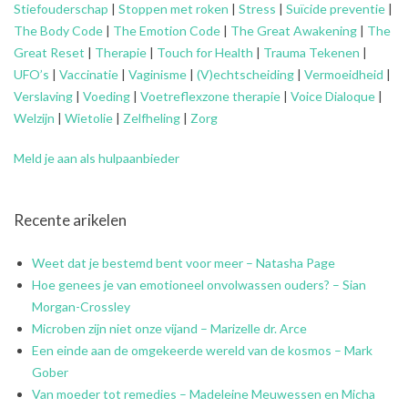
Stiefouderschap
|
Stoppen met roken
|
Stress
|
Suïcide preventie
|
The Body Code
|
The Emotion Code
|
The Great Awakening
|
The
Great Reset
|
Therapie
|
Touch for Health
|
Trauma Tekenen
|
UFO’s
|
Vaccinatie
|
Vaginisme
|
(V)echtscheiding
|
Vermoeidheid
|
Verslaving
|
Voeding
|
Voetreflexzone therapie
|
Voice Dialoque
|
Welzijn
|
Wietolie
|
Zelfheling
|
Zorg
Meld je aan als hulpaanbieder
Recente arikelen
Weet dat je bestemd bent voor meer – Natasha Page
Hoe genees je van emotioneel onvolwassen ouders? – Sian
Morgan-Crossley
Microben zijn niet onze vijand – Marizelle dr. Arce
Een einde aan de omgekeerde wereld van de kosmos – Mark
Gober
Van moeder tot remedies – Madeleine Meuwessen en Micha