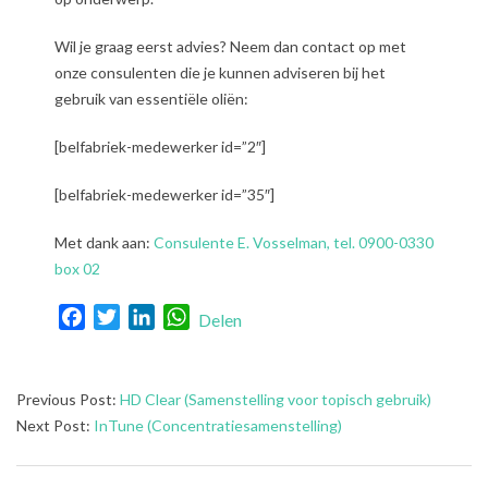
Wil je graag eerst advies? Neem dan contact op met
onze consulenten die je kunnen adviseren bij het
gebruik van essentiële oliën:
[belfabriek-medewerker id=”2″]
[belfabriek-medewerker id=”35″]
Met dank aan:
Consulente E. Vosselman, tel. 0900-0330
box 02
Facebook
Twitter
LinkedIn
WhatsApp
Delen
2021-
Previous Post:
HD Clear (Samenstelling voor topisch gebruik)
08-
Next Post:
InTune (Concentratiesamenstelling)
03