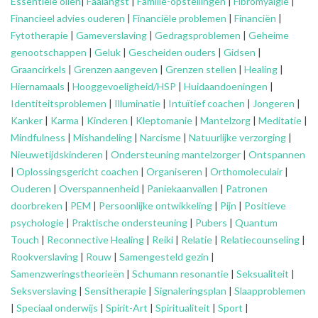
Essentiële oliën
|
Faalangst
|
Familie-opstellingen
|
Fibromyalgie
|
Financieel advies ouderen
|
Financiële problemen
|
Financiën
|
Fytotherapie
|
Gameverslaving
|
Gedragsproblemen
|
Geheime
genootschappen
|
Geluk
|
Gescheiden ouders
|
Gidsen
|
Graancirkels
|
Grenzen aangeven
|
Grenzen stellen
|
Healing
|
Hiernamaals
|
Hooggevoeligheid/HSP
|
Huidaandoeningen
|
Identiteitsproblemen
|
Illuminatie
|
Intuïtief coachen
|
Jongeren
|
Kanker
|
Karma
|
Kinderen
|
Kleptomanie
|
Mantelzorg
|
Meditatie
|
Mindfulness
|
Mishandeling
|
Narcisme
|
Natuurlijke verzorging
|
Nieuwetijdskinderen
|
Ondersteuning
mantelzorger
|
Ontspannen
|
Oplossingsgericht coachen
|
Organiseren
|
Orthomoleculair
|
Ouderen
|
Overspannenheid
|
Paniekaanvallen
|
Patronen
doorbreken
|
PEM
|
Persoonlijke ontwikkeling
|
Pijn
|
Positieve
psychologie
|
Praktische ondersteuning
|
Pubers
|
Quantum
Touch
|
Reconnective Healing
|
Reiki
|
Relatie
|
Relatiecounseling
|
Rookverslaving
|
Rouw
|
Samengesteld gezin
|
Samenzweringstheorieën
|
Schumann resonantie
|
Seksualiteit
|
Seksverslaving
|
Sensitherapie
|
Signaleringsplan
|
Slaapproblemen
|
Speciaal onderwijs
|
Spirit-Art
|
Spiritualiteit
|
Sport
|