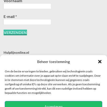
Voornaam
E-mail
*
Hulplijnonline.nl
T | 085-0657494
Beheer toestemming
E | info@hulplijnonline.nl
Om de beste ervaringen te bieden, gebruiken wij technologieën zoals
Contactformulier
cookies om informatie over je apparaat op te slaan en/of te raadplegen. Door
in te stemmen met deze technologieën kunnen wij gegevens zoals
Over Hulplijnonline.nl
surfgedrag of unieke ID's op deze site verwerken. Als je geen toestemming
Het team van Hulplijnonline.nl
geeft of uw toestemming intrekt, kan dit een nadelige invloed hebben op
bepaalde functies en mogelijkheden.
Accepteren