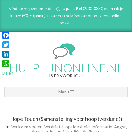
Skip
Vind de hulpverlener die bij jou past. Bel 0900-0330 en maak je
to
keuze (€0,70 p/min), maak een belafspraak
of boek een online
content
sessie.
Facebook
Twitter
LinkedIn
HULPLIJNONLINE.NL
WhatsApp
Delen
IS ER VOOR JOU!
Primary
Menu
Navigation
Menu
Hope Touch (Samenstelling voor hoop (verdund))
In
Verloren voelen
,
Verdriet
,
Hopeloosheid
,
Informatie
,
Angst
,
Angsten
,
Essentiële oliën
,
Artikelen