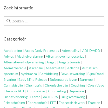
Zoek informatie
Categorieën
Aandoening
|
Acces Body Processes
|
Ademhaling
|
ADHD/ADD
|
Advies
|
Alcoholverslaving
|
Alternatieve geneeswijze
|
Alternatieve hulpverlening
|
Angst
|
Angststoornis
|
Aromatherapie
|
Ascensie
|
Assertiviteit
|
Atlantis
|
Autistisch
spectrum
|
Ayahuasca
|
Bemiddeling
|
Bewustwording
|
Bijna Dood
Ervaring
|
Body Mind Release
|
Buitenaards leven
|
Burn-out
|
Cannabisolie
|
Chemtrails
|
Chronische pijn
|
Coaching
|
Cognitieve
Therapie RET
|
Coronavirus
|
Counselling
|
Depressie
|
Dienstverlening
|
Dieren
|
doTERRA
|
Drugsverslaving
|
Echtscheiding
|
Eenzaamheid
|
EFT
|
Energetisch werk
|
Engelen
|