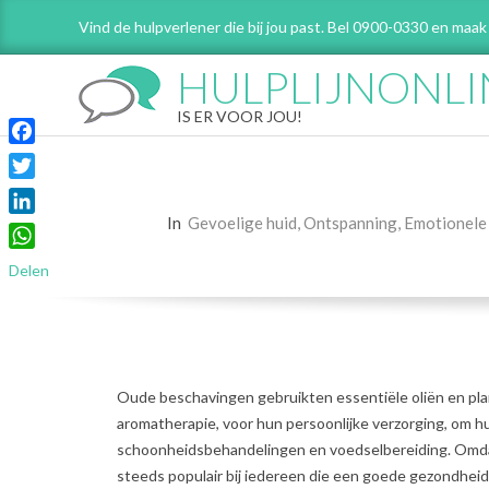
Skip
Vind de hulpverlener die bij jou past. Bel 0900-0330 en maak
to
content
HULPLIJNONLI
IS ER VOOR JOU!
Facebook
Twitter
In
Gevoelige huid
,
Ontspanning
,
Emotionele
LinkedIn
WhatsApp
Delen
Oude beschavingen gebruikten essentiële oliën en pla
aromatherapie, voor hun persoonlijke verzorging, om h
schoonheidsbehandelingen en voedselbereiding. Omdat
steeds populair bij iedereen die een goede gezondhei