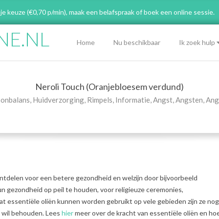
 je keuze (€0,70 p/min), maak een belafspraak
of boek een online sessie.
NE.NL
Primary
Home
Nu beschikbaar
Ik zoek hulp
Navigation
Menu
Neroli Touch (Oranjebloesem verdund)
 onbalans
,
Huidverzorging
,
Rimpels
,
Informatie
,
Angst
,
Angsten
,
Ang
ntdelen voor een betere gezondheid en welzijn door bijvoorbeeld
un gezondheid op peil te houden, voor religieuze ceremonies,
 essentiële oliën kunnen worden gebruikt op vele gebieden zijn ze nog
d wil behouden. Lees
hier
meer over de kracht van essentiële oliën en hoe