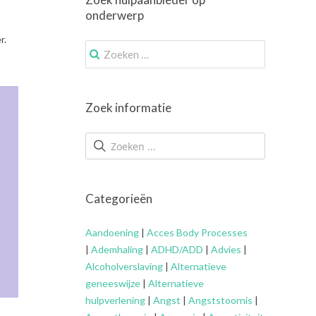
onderwerp
r.
Zoek
.
naar:
Zoek informatie
Categorieën
Aandoening
|
Acces Body Processes
|
Ademhaling
|
ADHD/ADD
|
Advies
|
Alcoholverslaving
|
Alternatieve
geneeswijze
|
Alternatieve
hulpverlening
|
Angst
|
Angststoornis
|