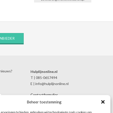
ANBIEDER
 nieuws?
Hulplijnonline.nl
T | 085-0657494
E | info@hulplijnonline.nl
Contactformulier
Over Hulplijnonline.nl
Beheer toestemming
Het team van Hulplijnonline.nl
ervaringen te bieden, gebruiken wij technologieën zoals cookies om