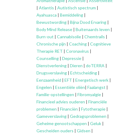
Aromatherapie
|
Ascensie
|
Assertiviteit
|
Atlantis
|
Autistisch spectrum
|
Ayahuasca
|
Bemiddeling
|
Bewustwording
|
Bijna Dood Ervaring
|
Body Mind Release
|
Buitenaards leven
|
Burn-out
|
Cannabisolie
|
Chemtrails
|
Chronische pijn
|
Coaching
|
Cognitieve
Therapie RET
|
Coronavirus
|
Counselling
|
Depressie
|
Dienstverlening
|
Dieren
|
doTERRA
|
Drugsverslaving
|
Echtscheiding
|
Eenzaamheid
|
EFT
|
Energetisch werk
|
Engelen
|
Essentiële oliën
|
Faalangst
|
Familie-opstellingen
|
Fibromyalgie
|
Financieel advies ouderen
|
Financiële
problemen
|
Financiën
|
Fytotherapie
|
Gameverslaving
|
Gedragsproblemen
|
Geheime genootschappen
|
Geluk
|
Gescheiden ouders
|
Gidsen
|