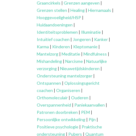
Graancirkels
|
Grenzen aangeven
|
Grenzen stellen
|
Healing
|
Hiernamaals
|
Hooggevoeligheid/HSP
|
Huidaandoeningen
|
Identiteitsproblemen
|
Illuminatie
|
Intuïtief coachen
|
Jongeren
|
Kanker
|
Karma
|
Kinderen
|
Kleptomanie
|
Mantelzorg
|
Meditatie
|
Mindfulness
|
Mishandeling
|
Narcisme
|
Natuurlijke
verzorging
|
Nieuwetijdskinderen
|
Ondersteuning
mantelzorger
|
Ontspannen
|
Oplossingsgericht
coachen
|
Organiseren
|
Orthomoleculair
|
Ouderen
|
Overspannenheid
|
Paniekaanvallen
|
Patronen doorbreken
|
PEM
|
Persoonlijke ontwikkeling
|
Pijn
|
Positieve psychologie
|
Praktische
ondersteuning
|
Pubers
|
Quantum