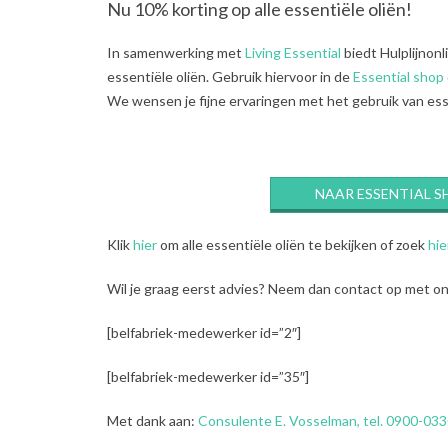
Nu 10% korting op alle essentiële oliën!
In samenwerking met
Living Essential
biedt Hulplijnonl
essentiële oliën. Gebruik hiervoor in de
Essential shop
We wensen je fijne ervaringen met het gebruik van ess
NAAR ESSENTIAL S
Klik
hier
om alle essentiële oliën te bekijken of zoek
hie
Wil je graag eerst advies? Neem dan contact op met onz
[belfabriek-medewerker id=”2″]
[belfabriek-medewerker id=”35″]
Met dank aan:
Consulente E. Vosselman, tel. 0900-033