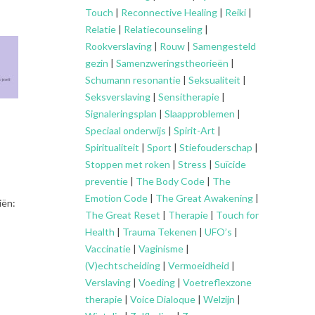
Touch
|
Reconnective Healing
|
Reiki
|
Relatie
|
Relatiecounseling
|
Rookverslaving
|
Rouw
|
Samengesteld
gezin
|
Samenzweringstheorieën
|
Schumann resonantie
|
Seksualiteit
|
Seksverslaving
|
Sensitherapie
|
Signaleringsplan
|
Slaapproblemen
|
Speciaal onderwijs
|
Spirit-Art
|
Spiritualiteit
|
Sport
|
Stiefouderschap
|
Stoppen met roken
|
Stress
|
Suïcide
preventie
|
The Body Code
|
The
Emotion Code
|
The Great Awakening
|
iën:
The Great Reset
|
Therapie
|
Touch for
Health
|
Trauma Tekenen
|
UFO’s
|
Vaccinatie
|
Vaginisme
|
(V)echtscheiding
|
Vermoeidheid
|
Verslaving
|
Voeding
|
Voetreflexzone
therapie
|
Voice Dialoque
|
Welzijn
|