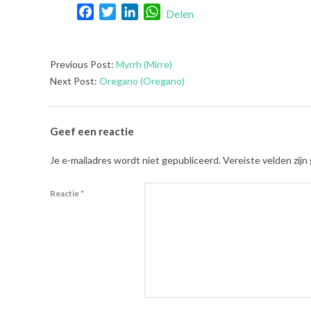
Facebook
Twitter
LinkedIn
WhatsApp
Delen
2021-
Previous Post:
Myrrh (Mirre)
08-
Next Post:
Oregano (Oregano)
01
Geef een reactie
Je e-mailadres wordt niet gepubliceerd.
Vereiste velden zij
Reactie
*