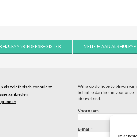
R HULPAANBIEDERSREGISTER
MELD JE AAN ALS HULPA
Wil je op de hoogte blijven van
 als telefonisch consulent
Schrijf je dan hier in voor onze
ssie aanbieden
nieuwsbrief:
opnemen
Voornaam
E-mail
*
Om de beste 