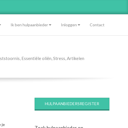
Ik ben hulpaanbieder
Inloggen
Contact
ststoornis
,
Essentiële oliën
,
Stress
,
Artikelen
HULPAANBIEDERSREGISTER
 je
Zoek hulpaanbieder op