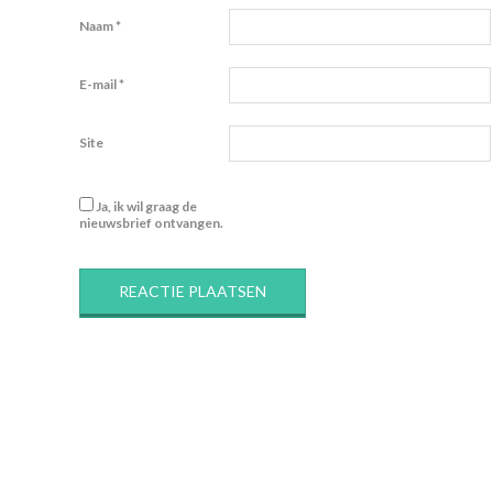
Naam
*
E-mail
*
Site
Ja, ik wil graag de
nieuwsbrief ontvangen.