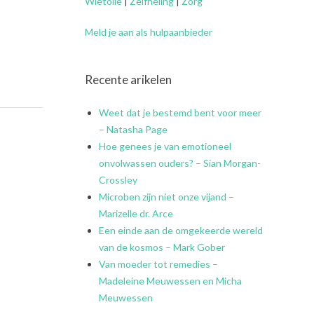
Wietolie
|
Zelfheling
|
Zorg
Meld je aan als hulpaanbieder
Recente arikelen
Weet dat je bestemd bent voor meer
– Natasha Page
Hoe genees je van emotioneel
onvolwassen ouders? – Sian Morgan-
Crossley
Microben zijn niet onze vijand –
Marizelle dr. Arce
Een einde aan de omgekeerde wereld
van de kosmos – Mark Gober
Van moeder tot remedies –
Madeleine Meuwessen en Micha
Meuwessen