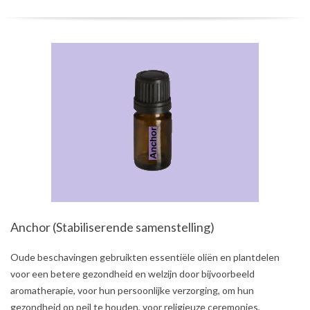
Anchor (Stabiliserende samenstelling)
2021-
Oude beschavingen gebruikten essentiële oliën en plantdelen
08-
voor een betere gezondheid en welzijn door bijvoorbeeld
03
aromatherapie, voor hun persoonlijke verzorging, om hun
gezondheid op peil te houden, voor religieuze ceremonies,