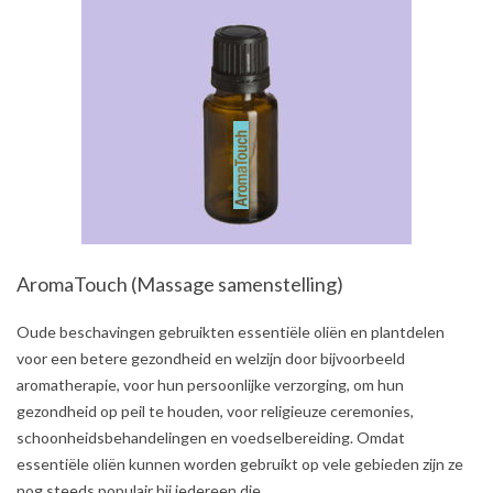
AromaTouch (Massage samenstelling)
2021-
Oude beschavingen gebruikten essentiële oliën en plantdelen
08-
voor een betere gezondheid en welzijn door bijvoorbeeld
03
aromatherapie, voor hun persoonlijke verzorging, om hun
gezondheid op peil te houden, voor religieuze ceremonies,
schoonheidsbehandelingen en voedselbereiding. Omdat
essentiële oliën kunnen worden gebruikt op vele gebieden zijn ze
nog steeds populair bij iedereen die