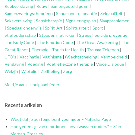
Rookverslaving
|
Rouw
|
Samengesteld gezin
|
Samenzweringstheorieën
|
Schumann resonantie
|
Seksualiteit
|
Seksverslaving
|
Sensitherapie
|
Signaleringsplan
|
Slaapproblemen
|
Speciaal onderwijs
|
Spirit-Art
|
Spiritualiteit
|
Sport
|
Stiefouderschap
|
Stoppen met roken
|
Stress
|
Suïcide preventie
|
The Body Code
|
The Emotion Code
|
The Great Awakening
|
The
Great Reset
|
Therapie
|
Touch for Health
|
Trauma Tekenen
|
UFO’s
|
Vaccinatie
|
Vaginisme
|
(V)echtscheiding
|
Vermoeidheid
|
Verslaving
|
Voeding
|
Voetreflexzone therapie
|
Voice Dialoque
|
Welzijn
|
Wietolie
|
Zelfheling
|
Zorg
Meld je aan als hulpaanbieder
Recente arikelen
Weet dat je bestemd bent voor meer – Natasha Page
Hoe genees je van emotioneel onvolwassen ouders? – Sian
Morgan-Crossley