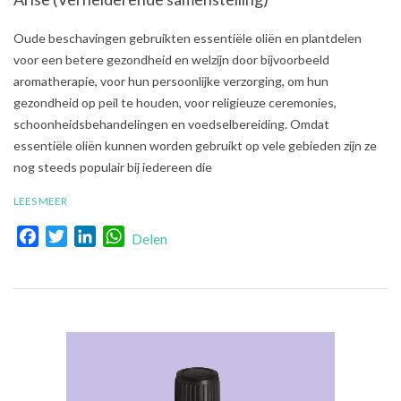
2021-
Oude beschavingen gebruikten essentiële oliën en plantdelen
08-
voor een betere gezondheid en welzijn door bijvoorbeeld
03
aromatherapie, voor hun persoonlijke verzorging, om hun
gezondheid op peil te houden, voor religieuze ceremonies,
schoonheidsbehandelingen en voedselbereiding. Omdat
essentiële oliën kunnen worden gebruikt op vele gebieden zijn ze
nog steeds populair bij iedereen die
LEES MEER
Facebook
Twitter
LinkedIn
WhatsApp
Delen