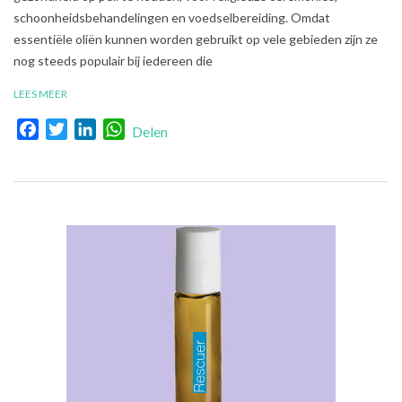
schoonheidsbehandelingen en voedselbereiding. Omdat
essentiële oliën kunnen worden gebruikt op vele gebieden zijn ze
nog steeds populair bij iedereen die
LEES MEER
Facebook
Twitter
LinkedIn
WhatsApp
Delen