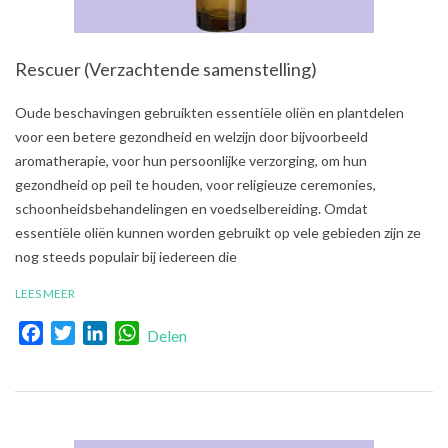
Rescuer (Verzachtende samenstelling)
2021-
Oude beschavingen gebruikten essentiële oliën en plantdelen
08-
voor een betere gezondheid en welzijn door bijvoorbeeld
03
aromatherapie, voor hun persoonlijke verzorging, om hun
gezondheid op peil te houden, voor religieuze ceremonies,
schoonheidsbehandelingen en voedselbereiding. Omdat
essentiële oliën kunnen worden gebruikt op vele gebieden zijn ze
nog steeds populair bij iedereen die
LEES MEER
Facebook
Twitter
LinkedIn
WhatsApp
Delen