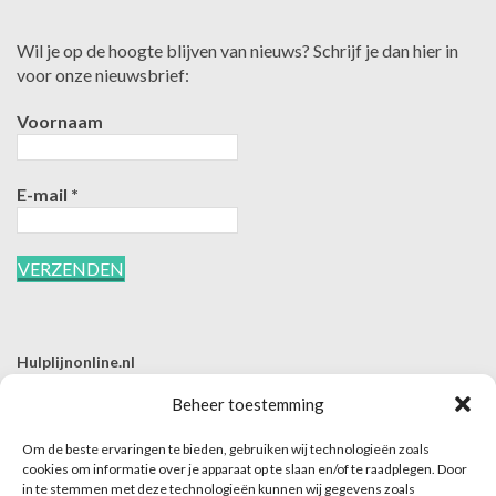
Wil je op de hoogte blijven van nieuws? Schrijf je dan hier in
voor onze nieuwsbrief:
Voornaam
E-mail
*
Hulplijnonline.nl
T | 085-0657494
Beheer toestemming
E | info@hulplijnonline.nl
Om de beste ervaringen te bieden, gebruiken wij technologieën zoals
Contactformulier
cookies om informatie over je apparaat op te slaan en/of te raadplegen. Door
in te stemmen met deze technologieën kunnen wij gegevens zoals
Over Hulplijnonline.nl