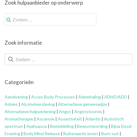
Zoek hulpaanbieder op onderwerp
Zoek
naar:
Zoek informatie
Categorieën
Aandoening
|
Acces Body Processes
|
Ademhaling
|
ADHD/ADD
|
Advies
|
Alcoholverslaving
|
Alternatieve geneeswijze
|
Alternatieve hulpverlening
|
Angst
|
Angststoornis
|
Aromatherapie
|
Ascensie
|
Assertiviteit
|
Atlantis
|
Autistisch
spectrum
|
Ayahuasca
|
Bemiddeling
|
Bewustwording
|
Bijna Dood
Ervaring
|
Body Mind Release
|
Buitenaards leven
|
Burn-out
|