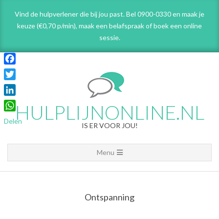
Skip
Vind de hulpverlener die bij jou past. Bel 0900-0330 en maak je
to
keuze (€0,70 p/min), maak een belafspraak
of boek een online
content
sessie.
Facebook
Twitter
LinkedIn
HULPLIJNONLINE.NL
WhatsApp
Delen
IS ER VOOR JOU!
Primary
Menu
Navigation
Menu
Ontspanning