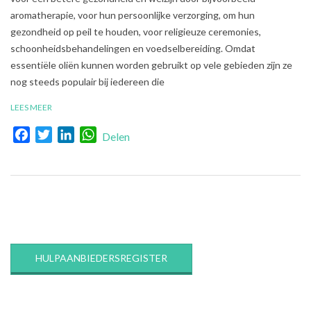
01
aromatherapie, voor hun persoonlijke verzorging, om hun
gezondheid op peil te houden, voor religieuze ceremonies,
schoonheidsbehandelingen en voedselbereiding. Omdat
essentiële oliën kunnen worden gebruikt op vele gebieden zijn ze
nog steeds populair bij iedereen die
LEES MEER
Facebook
Twitter
LinkedIn
WhatsApp
Delen
HULPAANBIEDERSREGISTER