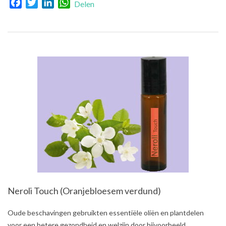
Facebook
Twitter
LinkedIn
WhatsApp
Delen
Neroli Touch (Oranjebloesem verdund)
2021-
Oude beschavingen gebruikten essentiële oliën en plantdelen
08-
voor een betere gezondheid en welzijn door bijvoorbeeld