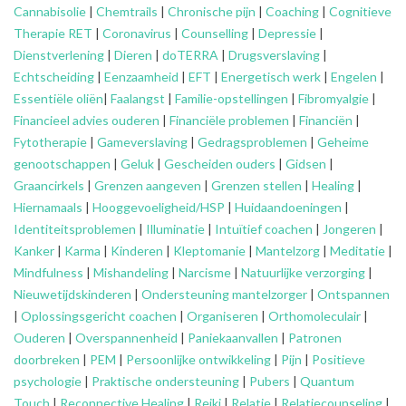
Cannabisolie
|
Chemtrails
|
Chronische pijn
|
Coaching
|
Cognitieve
Therapie RET
|
Coronavirus
|
Counselling
|
Depressie
|
Dienstverlening
|
Dieren
|
doTERRA
|
Drugsverslaving
|
Echtscheiding
|
Eenzaamheid
|
EFT
|
Energetisch werk
|
Engelen
|
Essentiële oliën
|
Faalangst
|
Familie-opstellingen
|
Fibromyalgie
|
Financieel advies ouderen
|
Financiële problemen
|
Financiën
|
Fytotherapie
|
Gameverslaving
|
Gedragsproblemen
|
Geheime
genootschappen
|
Geluk
|
Gescheiden ouders
|
Gidsen
|
Graancirkels
|
Grenzen aangeven
|
Grenzen stellen
|
Healing
|
Hiernamaals
|
Hooggevoeligheid/HSP
|
Huidaandoeningen
|
Identiteitsproblemen
|
Illuminatie
|
Intuïtief coachen
|
Jongeren
|
Kanker
|
Karma
|
Kinderen
|
Kleptomanie
|
Mantelzorg
|
Meditatie
|
Mindfulness
|
Mishandeling
|
Narcisme
|
Natuurlijke verzorging
|
Nieuwetijdskinderen
|
Ondersteuning
mantelzorger
|
Ontspannen
|
Oplossingsgericht coachen
|
Organiseren
|
Orthomoleculair
|
Ouderen
|
Overspannenheid
|
Paniekaanvallen
|
Patronen
doorbreken
|
PEM
|
Persoonlijke ontwikkeling
|
Pijn
|
Positieve
psychologie
|
Praktische ondersteuning
|
Pubers
|
Quantum
Touch
|
Reconnective Healing
|
Reiki
|
Relatie
|
Relatiecounseling
|