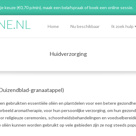
 je keuze (€0,70 p/min), maak een belafspraak
of boek een online sessie.
NE.NL
Primary
Home
Nu beschikbaar
Ik zoek hulp
Navigation
Menu
Huidverzorging
Duizendblad-granaatappel)
n gebruikten essentiële oliën en plantdelen voor een betere gezondhe
oorbeeld aromatherapie, voor hun persoonlijke verzorging, om hun gezon
voor religieuze ceremonies, schoonheidsbehandelingen en voedselbereidi
oliën kunnen worden gebruikt op vele gebieden zijn ze nog steeds popul