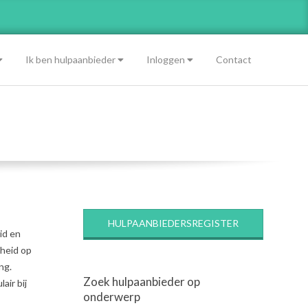
Ik ben hulpaanbieder
Inloggen
Contact
HULPAANBIEDERSREGISTER
id en
dheid op
ng.
Zoek hulpaanbieder op
air bij
onderwerp