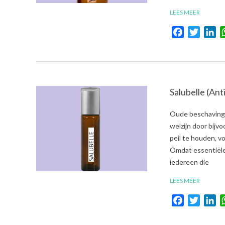
LEES MEER
Facebook
Twitte
Li
Salubelle (An
2021-
Oude beschavinge
08-
welzijn door bijv
03
peil te houden, 
Omdat essentiële 
iedereen die
LEES MEER
Facebook
Twitte
Li