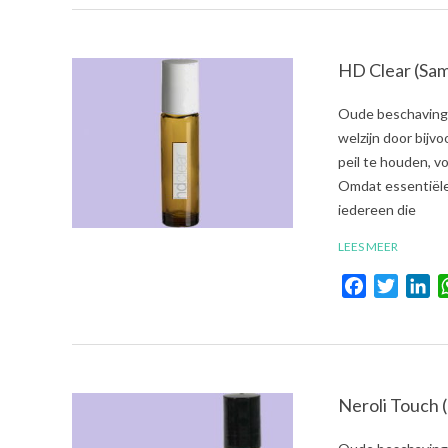
HD Clear (Sam
2021-
Oude beschavinge
08-
welzijn door bijv
03
peil te houden, 
Omdat essentiële 
iedereen die
LEES MEER
Facebook
Twitte
Li
Neroli Touch
2021-