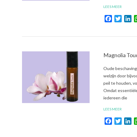
LEES MEER
Facebook
Twitte
Li
Magnolia Tou
2021-
Oude beschavinge
08-
welzijn door bijv
01
peil te houden, 
Omdat essentiële 
iedereen die
LEES MEER
Facebook
Twitte
Li