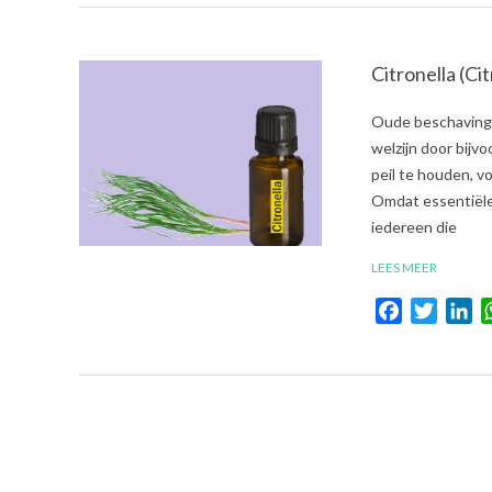
Citronella (Cit
2021-
Oude beschavinge
07-
welzijn door bijv
05
peil te houden, 
Omdat essentiële 
iedereen die
LEES MEER
Facebook
Twitte
Li