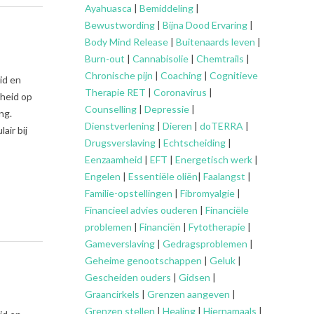
Ayahuasca
|
Bemiddeling
|
Bewustwording
|
Bijna Dood Ervaring
|
Body Mind Release
|
Buitenaards leven
|
Burn-out
|
Cannabisolie
|
Chemtrails
|
Chronische pijn
|
Coaching
|
Cognitieve
id en
Therapie RET
|
Coronavirus
|
dheid op
Counselling
|
Depressie
|
ng.
Dienstverlening
|
Dieren
|
doTERRA
|
air bij
Drugsverslaving
|
Echtscheiding
|
Eenzaamheid
|
EFT
|
Energetisch werk
|
Engelen
|
Essentiële oliën
|
Faalangst
|
Familie-opstellingen
|
Fibromyalgie
|
Financieel advies ouderen
|
Financiële
problemen
|
Financiën
|
Fytotherapie
|
Gameverslaving
|
Gedragsproblemen
|
Geheime genootschappen
|
Geluk
|
Gescheiden ouders
|
Gidsen
|
Graancirkels
|
Grenzen aangeven
|
Grenzen stellen
|
Healing
|
Hiernamaals
|