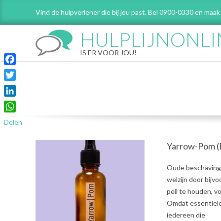
Skip
Vind de hulpverlener die bij jou past. Bel 0900-0330 en maak
to
content
HULPLIJNONLI
IS ER VOOR JOU!
Facebook
Twitter
LinkedIn
WhatsApp
Delen
Yarrow-Pom (
2021-
Oude beschavinge
08-
welzijn door bijv
03
peil te houden, 
Omdat essentiële 
iedereen die