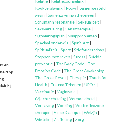
Relatie
|
Relatiecounseling
|
Rookverslaving
|
Rouw
|
Samengesteld
gezin
|
Samenzweringstheorieën
|
Schumann resonantie
|
Seksualiteit
|
Seksverslaving
|
Sensitherapie
|
Signaleringsplan
|
Slaapproblemen
|
Speciaal onderwijs
|
Spirit-Art
|
Spiritualiteit
|
Sport
|
Stiefouderschap
|
Stoppen met roken
|
Stress
|
Suïcide
preventie
|
The Body Code
|
The
id en
Emotion Code
|
The Great Awakening
|
dheid op
The Great Reset
|
Therapie
|
Touch for
ng.
Health
|
Trauma Tekenen
|
UFO’s
|
air bij
Vaccinatie
|
Vaginisme
|
(V)echtscheiding
|
Vermoeidheid
|
Verslaving
|
Voeding
|
Voetreflexzone
therapie
|
Voice Dialoque
|
Welzijn
|
Wietolie
|
Zelfheling
|
Zorg