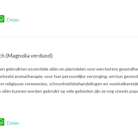
r
nkedIn
WhatsApp
Delen
ch (Magnolia verdund)
n gebruikten essentiële oliën en plantdelen voor een betere gezondhe
oorbeeld aromatherapie, voor hun persoonlijke verzorging, om hun gezon
voor religieuze ceremonies, schoonheidsbehandelingen en voedselbereidi
oliën kunnen worden gebruikt op vele gebieden zijn ze nog steeds popul
r
nkedIn
WhatsApp
Delen