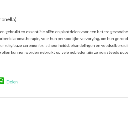
ronella)
n gebruikten essentiële oliën en plantdelen voor een betere gezondhe
oorbeeld aromatherapie, voor hun persoonlijke verzorging, om hun gezon
voor religieuze ceremonies, schoonheidsbehandelingen en voedselbereidi
oliën kunnen worden gebruikt op vele gebieden zijn ze nog steeds popul
r
nkedIn
WhatsApp
Delen