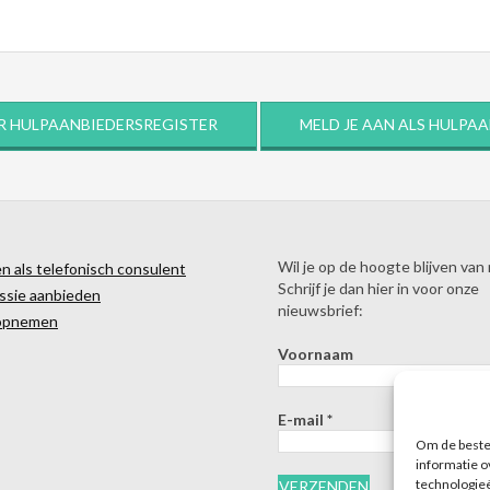
R HULPAANBIEDERSREGISTER
MELD JE AAN ALS HULPA
Wil je op de hoogte blijven van
 als telefonisch consulent
Schrijf je dan hier in voor onze
ssie aanbieden
nieuwsbrief:
opnemen
Voornaam
E-mail
*
Om de beste 
informatie o
technologieë