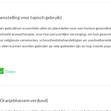
enstelling voor topisch gebruik)
n gebruikten essentiële oliën en plantdelen voor een betere gezondhe
oorbeeld aromatherapie, voor hun persoonlijke verzorging, om hun gezon
voor religieuze ceremonies, schoonheidsbehandelingen en voedselbereidi
oliën kunnen worden gebruikt op vele gebieden zijn ze nog steeds popul
r
nkedIn
WhatsApp
Delen
 (Oranjebloesem verdund)