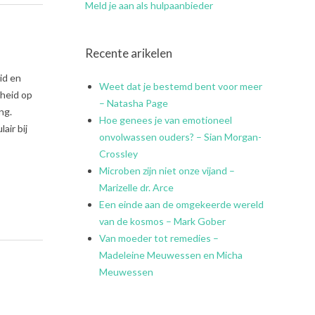
Meld je aan als hulpaanbieder
Recente arikelen
id en
Weet dat je bestemd bent voor meer
dheid op
– Natasha Page
ng.
Hoe genees je van emotioneel
air bij
onvolwassen ouders? – Sian Morgan-
Crossley
Microben zijn niet onze vijand –
Marizelle dr. Arce
Een einde aan de omgekeerde wereld
van de kosmos – Mark Gober
Van moeder tot remedies –
Madeleine Meuwessen en Micha
Meuwessen