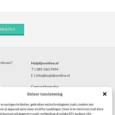
ANBIEDER
 nieuws?
Hulplijnonline.nl
T | 085-0657494
E | info@hulplijnonline.nl
Contactformulier
Over Hulplijnonline.nl
Beheer toestemming
Het team van Hulplijnonline.nl
ervaringen te bieden, gebruiken wij technologieën zoals cookies om
ver je apparaat op te slaan en/of te raadplegen. Door in te stemmen met deze
n kunnen wij gegevens zoals surfgedrag of unieke ID's op deze site