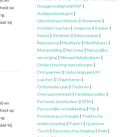
id en
Hooggevoeligheid/HSP
|
dheid op
Huidaandoeningen
|
ng.
Identiteitsproblemen
|
Illuminatie
|
air bij
Intuïtief coachen
|
Jongeren
|
Kanker
|
Karma
|
Kinderen
|
Kleptomanie
|
Mantelzorg
|
Meditatie
|
Mindfulness
|
Mishandeling
|
Narcisme
|
Natuurlijke
verzorging
|
Nieuwetijdskinderen
|
Ondersteuning
mantelzorger
|
Ontspannen
|
Oplossingsgericht
coachen
|
Organiseren
|
Orthomoleculair
|
Ouderen
|
Overspannenheid
|
Paniekaanvallen
|
Patronen doorbreken
|
PEM
|
id en
Persoonlijke ontwikkeling
|
Pijn
|
dheid op
Positieve psychologie
|
Praktische
ng.
ondersteuning
|
Pubers
|
Quantum
air bij
Touch
|
Reconnective Healing
|
Reiki
|