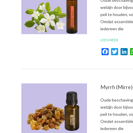
Oude beschavinge
08-
welzijn door bijv
01
peil te houden, 
Omdat essentiële 
iedereen die
LEES MEER
Facebook
Twitte
Li
Myrrh (Mirre)
2021-
Oude beschavinge
08-
welzijn door bijv
01
peil te houden, 
Omdat essentiële 
iedereen die