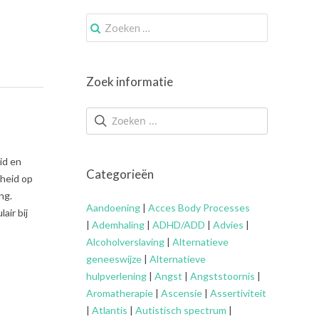
Zoek
naar:
Zoek informatie
id en
Categorieën
dheid op
ng.
Aandoening
|
Acces Body Processes
air bij
|
Ademhaling
|
ADHD/ADD
|
Advies
|
Alcoholverslaving
|
Alternatieve
geneeswijze
|
Alternatieve
hulpverlening
|
Angst
|
Angststoornis
|
Aromatherapie
|
Ascensie
|
Assertiviteit
|
Atlantis
|
Autistisch spectrum
|