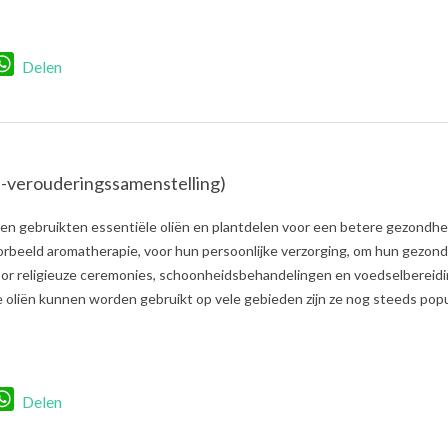
r
nkedIn
WhatsApp
Delen
ti-verouderingssamenstelling)
n gebruikten essentiële oliën en plantdelen voor een betere gezondhe
oorbeeld aromatherapie, voor hun persoonlijke verzorging, om hun gezon
voor religieuze ceremonies, schoonheidsbehandelingen en voedselbereidi
oliën kunnen worden gebruikt op vele gebieden zijn ze nog steeds popul
r
nkedIn
WhatsApp
Delen