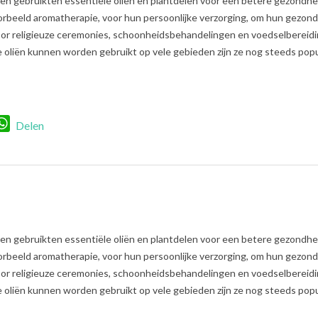
n gebruikten essentiële oliën en plantdelen voor een betere gezondhe
oorbeeld aromatherapie, voor hun persoonlijke verzorging, om hun gezon
voor religieuze ceremonies, schoonheidsbehandelingen en voedselbereidi
oliën kunnen worden gebruikt op vele gebieden zijn ze nog steeds popul
r
nkedIn
WhatsApp
Delen
n gebruikten essentiële oliën en plantdelen voor een betere gezondhe
oorbeeld aromatherapie, voor hun persoonlijke verzorging, om hun gezon
voor religieuze ceremonies, schoonheidsbehandelingen en voedselbereidi
oliën kunnen worden gebruikt op vele gebieden zijn ze nog steeds popul