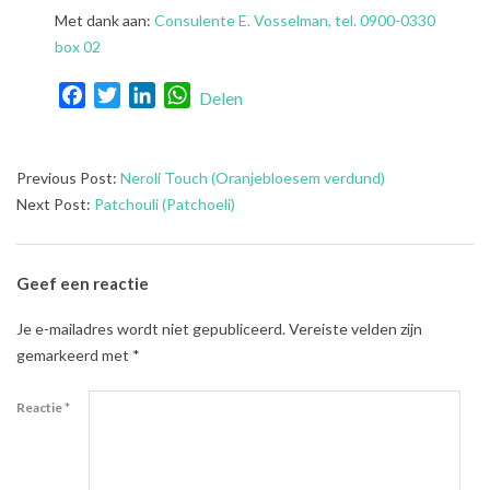
Met dank aan:
Consulente E. Vosselman, tel. 0900-0330
box 02
Facebook
Twitter
LinkedIn
WhatsApp
Delen
2021-
Previous Post:
Neroli Touch (Oranjebloesem verdund)
08-
Next Post:
Patchouli (Patchoeli)
01
Geef een reactie
Je e-mailadres wordt niet gepubliceerd.
Vereiste velden zijn
gemarkeerd met
*
Reactie
*