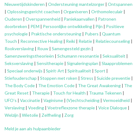
Nieuwetijdskinderen
|
Ondersteuning
mantelzorger
|
Ontspannen
|
Oplossingsgericht coachen
|
Organiseren
|
Orthomoleculair
|
Ouderen
|
Overspannenheid
|
Paniekaanvallen
|
Patronen
doorbreken
|
PEM
|
Persoonlijke ontwikkeling
|
Pijn
|
Positieve
psychologie
|
Praktische ondersteuning
|
Pubers
|
Quantum
Touch
|
Reconnective Healing
|
Reiki
|
Relatie
|
Relatiecounseling
|
Rookverslaving
|
Rouw
|
Samengesteld gezin
|
Samenzweringstheorieën
|
Schumann resonantie
|
Seksualiteit
|
Seksverslaving
|
Sensitherapie
|
Signaleringsplan
|
Slaapproblemen
|
Speciaal onderwijs
|
Spirit-Art
|
Spiritualiteit
|
Sport
|
Stiefouderschap
|
Stoppen met roken
|
Stress
|
Suïcide preventie
|
The Body Code
|
The Emotion Code
|
The Great Awakening
|
The
Great Reset
|
Therapie
|
Touch for Health
|
Trauma Tekenen
|
UFO’s
|
Vaccinatie
|
Vaginisme
|
(V)echtscheiding
|
Vermoeidheid
|
Verslaving
|
Voeding
|
Voetreflexzone therapie
|
Voice Dialoque
|
Welzijn
|
Wietolie
|
Zelfheling
|
Zorg
Meld je aan als hulpaanbieder