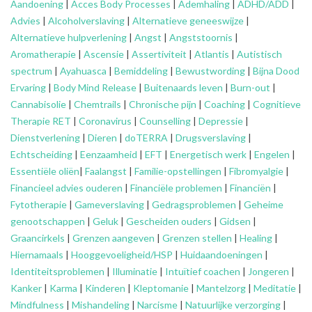
Aandoening
|
Acces Body Processes
|
Ademhaling
|
ADHD/ADD
|
Advies
|
Alcoholverslaving
|
Alternatieve geneeswijze
|
Alternatieve hulpverlening
|
Angst
|
Angststoornis
|
Aromatherapie
|
Ascensie
|
Assertiviteit
|
Atlantis
|
Autistisch
spectrum
|
Ayahuasca
|
Bemiddeling
|
Bewustwording
|
Bijna Dood
Ervaring
|
Body Mind Release
|
Buitenaards leven
|
Burn-out
|
Cannabisolie
|
Chemtrails
|
Chronische pijn
|
Coaching
|
Cognitieve
Therapie RET
|
Coronavirus
|
Counselling
|
Depressie
|
Dienstverlening
|
Dieren
|
doTERRA
|
Drugsverslaving
|
Echtscheiding
|
Eenzaamheid
|
EFT
|
Energetisch werk
|
Engelen
|
Essentiële oliën
|
Faalangst
|
Familie-opstellingen
|
Fibromyalgie
|
Financieel advies ouderen
|
Financiële problemen
|
Financiën
|
Fytotherapie
|
Gameverslaving
|
Gedragsproblemen
|
Geheime
genootschappen
|
Geluk
|
Gescheiden ouders
|
Gidsen
|
Graancirkels
|
Grenzen aangeven
|
Grenzen stellen
|
Healing
|
Hiernamaals
|
Hooggevoeligheid/HSP
|
Huidaandoeningen
|
Identiteitsproblemen
|
Illuminatie
|
Intuïtief coachen
|
Jongeren
|
Kanker
|
Karma
|
Kinderen
|
Kleptomanie
|
Mantelzorg
|
Meditatie
|
Mindfulness
|
Mishandeling
|
Narcisme
|
Natuurlijke verzorging
|