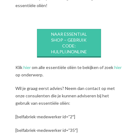
essentiële oliën!
NAAR ESSENTIAL
SHOP – GEBRUIK
CODE:
HULPLIJNONLINE
Klik
hier
om alle essentiële oliën te bekijken of zoek
hier
op onderwerp.
Wil je graag eerst advies? Neem dan contact op met
onze consulenten die je kunnen adviseren bij het
gebruik van essentiële oliën:
[belfabriek-medewerker id=”2″]
[belfabriek-medewerker id=”35″]