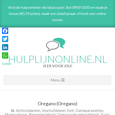
Skip
Vind de hulpverlener die bij jou past. Bel 0900-0330 en maak je
to
keuze (€0,70 p/min), maak een belafspraak
of boek een online
content
sessie.
Facebook
Twitter
LinkedIn
HULPLIJNONLINE.NL
WhatsApp
Delen
IS ER VOOR JOU!
Primary
Menu
Navigation
Menu
Oregano (Oregano)
In
Antioxidanten
,
Voetschimmel
,
Eelt
,
Darmparasieten
,
Materialisme
,
Betweterigheid
,
Ongezonde gehechtheid
,
Trots
,