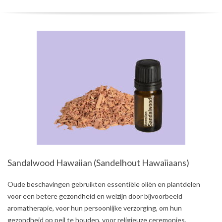
Sandalwood Hawaiian (Sandelhout Hawaiiaans)
2021-
Oude beschavingen gebruikten essentiële oliën en plantdelen
08-
voor een betere gezondheid en welzijn door bijvoorbeeld
01
aromatherapie, voor hun persoonlijke verzorging, om hun
gezondheid op peil te houden, voor religieuze ceremonies,