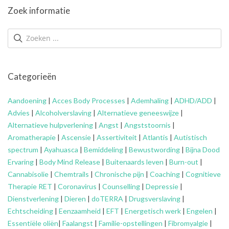
Zoek informatie
Categorieën
Aandoening
|
Acces Body Processes
|
Ademhaling
|
ADHD/ADD
|
Advies
|
Alcoholverslaving
|
Alternatieve geneeswijze
|
Alternatieve hulpverlening
|
Angst
|
Angststoornis
|
Aromatherapie
|
Ascensie
|
Assertiviteit
|
Atlantis
|
Autistisch
spectrum
|
Ayahuasca
|
Bemiddeling
|
Bewustwording
|
Bijna Dood
Ervaring
|
Body Mind Release
|
Buitenaards leven
|
Burn-out
|
Cannabisolie
|
Chemtrails
|
Chronische pijn
|
Coaching
|
Cognitieve
Therapie RET
|
Coronavirus
|
Counselling
|
Depressie
|
Dienstverlening
|
Dieren
|
doTERRA
|
Drugsverslaving
|
Echtscheiding
|
Eenzaamheid
|
EFT
|
Energetisch werk
|
Engelen
|
Essentiële oliën
|
Faalangst
|
Familie-opstellingen
|
Fibromyalgie
|