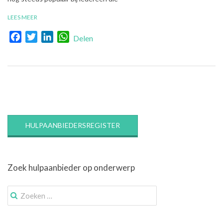
LEES MEER
Facebook
Twitter
LinkedIn
WhatsApp
Delen
HULPAANBIEDERSREGISTER
Zoek hulpaanbieder op onderwerp
Zoek
naar: