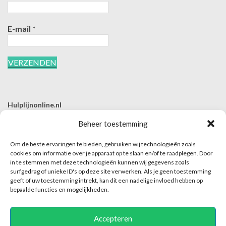
E-mail
*
Hulplijnonline.nl
T | 085-0657494
Beheer toestemming
E | info@hulplijnonline.nl
Om de beste ervaringen te bieden, gebruiken wij technologieën zoals
Contactformulier
cookies om informatie over je apparaat op te slaan en/of te raadplegen. Door
in te stemmen met deze technologieën kunnen wij gegevens zoals
Over Hulplijnonline.nl
surfgedrag of unieke ID's op deze site verwerken. Als je geen toestemming
Het team van Hulplijnonline.nl
geeft of uw toestemming intrekt, kan dit een nadelige invloed hebben op
bepaalde functies en mogelijkheden.
Accepteren