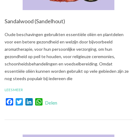
Sandalwood (Sandelhout)
2021-
Oude beschavingen gebruikten essentiële oliën en plantdelen
08-
voor een betere gezondheid en welzijn door bijvoorbeeld
01
aromatherapie, voor hun persoonlijke verzorging, om hun
gezondheid op peil te houden, voor religieuze ceremonies,
schoonheidsbehandelingen en voedselbereiding. Omdat
essentiële oliën kunnen worden gebruikt op vele gebieden zijn ze
nog steeds populair bij iedereen die
LEES MEER
Facebook
Twitter
LinkedIn
WhatsApp
Delen