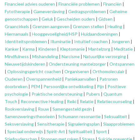
Financieel advies ouderen
|
Financiële problemen
|
Financiën
|
Fytotherapie
|
Gameverslaving
|
Gedragsproblemen
|
Geheime
genootschappen
|
Geluk
|
Gescheiden ouders
|
Gidsen
|
Graancirkels
|
Grenzen aangeven
|
Grenzen stellen
|
Healing
|
Hiernamaals
|
Hooggevoeligheid/HSP
|
Huidaandoeningen
|
Identiteitsproblemen
|
Illuminatie
|
Intuïtief coachen
|
Jongeren
|
Kanker
|
Karma
|
Kinderen
|
Kleptomanie
|
Mantelzorg
|
Meditatie
|
Mindfulness
|
Mishandeling
|
Narcisme
|
Natuurlijke verzorging
|
Nieuwetijdskinderen
|
Ondersteuning
mantelzorger
|
Ontspannen
|
Oplossingsgericht coachen
|
Organiseren
|
Orthomoleculair
|
Ouderen
|
Overspannenheid
|
Paniekaanvallen
|
Patronen
doorbreken
|
PEM
|
Persoonlijke ontwikkeling
|
Pijn
|
Positieve
psychologie
|
Praktische ondersteuning
|
Pubers
|
Quantum
Touch
|
Reconnective Healing
|
Reiki
|
Relatie
|
Relatiecounseling
|
Rookverslaving
|
Rouw
|
Samengesteld gezin
|
Samenzweringstheorieën
|
Schumann resonantie
|
Seksualiteit
|
Seksverslaving
|
Sensitherapie
|
Signaleringsplan
|
Slaapproblemen
|
Speciaal onderwijs
|
Spirit-Art
|
Spiritualiteit
|
Sport
|
Stiefouderschap
|
Stoppen met roken
|
Stress
|
Suïcide preventie
|