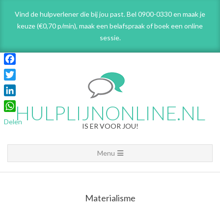
Skip
Vind de hulpverlener die bij jou past. Bel 0900-0330 en maak je
to
keuze (€0,70 p/min), maak een belafspraak
of boek een online
content
sessie.
Facebook
Twitter
LinkedIn
HULPLIJNONLINE.NL
WhatsApp
Delen
IS ER VOOR JOU!
Primary
Menu
Navigation
Menu
Materialisme