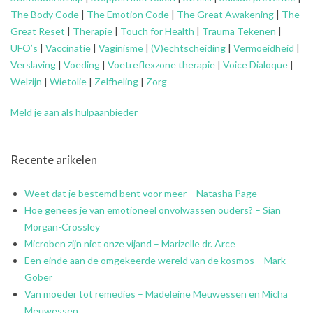
The Body Code
|
The Emotion Code
|
The Great Awakening
|
The
Great Reset
|
Therapie
|
Touch for Health
|
Trauma Tekenen
|
UFO’s
|
Vaccinatie
|
Vaginisme
|
(V)echtscheiding
|
Vermoeidheid
|
Verslaving
|
Voeding
|
Voetreflexzone therapie
|
Voice Dialoque
|
Welzijn
|
Wietolie
|
Zelfheling
|
Zorg
Meld je aan als hulpaanbieder
Recente arikelen
Weet dat je bestemd bent voor meer – Natasha Page
Hoe genees je van emotioneel onvolwassen ouders? – Sian
Morgan-Crossley
Microben zijn niet onze vijand – Marizelle dr. Arce
Een einde aan de omgekeerde wereld van de kosmos – Mark
Gober
Van moeder tot remedies – Madeleine Meuwessen en Micha
Meuwessen