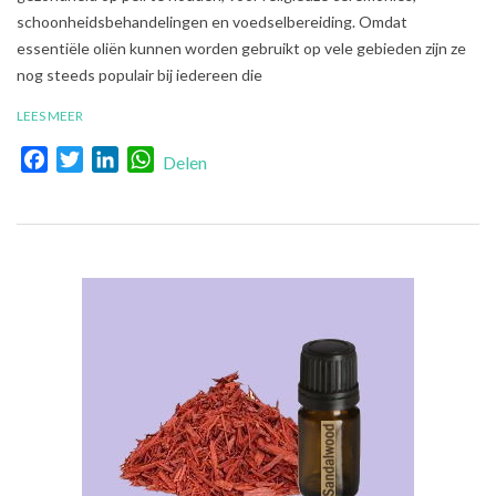
schoonheidsbehandelingen en voedselbereiding. Omdat
essentiële oliën kunnen worden gebruikt op vele gebieden zijn ze
nog steeds populair bij iedereen die
LEES MEER
Facebook
Twitter
LinkedIn
WhatsApp
Delen