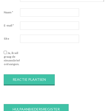
Naam
*
E-mail
*
Site
Ja, ik wil
graag de
nieuwsbrief
ontvangen.
HULPAANBIEDERSREGISTER