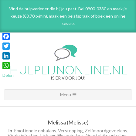
Skip
Vind de hulpverlener die bij jou past. Bel 0900-0330 en maak je
to
keuze (€0,70 p/min), maak een belafspraak
of boek een online
content
sessie.
Facebook
Twitter
LinkedIn
HULPLIJNONLINE.NL
WhatsApp
Delen
IS ER VOOR JOU!
Primary
Menu
Navigation
Menu
Melissa (Melisse)
In
Emotionele onbalans
,
Verstopping
,
Zelfmoordgevoelens
,
Virale infecties
,
Lichamelijke onbalans
,
Geestelijke onbalans
,