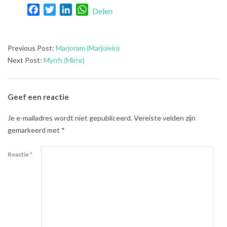
Facebook
Twitter
LinkedIn
WhatsApp
Delen
2021-
Previous Post:
Marjoram (Marjolein)
08-
Next Post:
Myrrh (Mirre)
01
Geef een reactie
Je e-mailadres wordt niet gepubliceerd.
Vereiste velden zijn
gemarkeerd met
*
Reactie
*