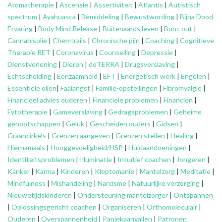
Aromatherapie
|
Ascensie
|
Assertiviteit
|
Atlantis
|
Autistisch
spectrum
|
Ayahuasca
|
Bemiddeling
|
Bewustwording
|
Bijna Dood
Ervaring
|
Body Mind Release
|
Buitenaards leven
|
Burn-out
|
Cannabisolie
|
Chemtrails
|
Chronische pijn
|
Coaching
|
Cognitieve
Therapie RET
|
Coronavirus
|
Counselling
|
Depressie
|
Dienstverlening
|
Dieren
|
doTERRA
|
Drugsverslaving
|
Echtscheiding
|
Eenzaamheid
|
EFT
|
Energetisch werk
|
Engelen
|
Essentiële oliën
|
Faalangst
|
Familie-opstellingen
|
Fibromyalgie
|
Financieel advies ouderen
|
Financiële problemen
|
Financiën
|
Fytotherapie
|
Gameverslaving
|
Gedragsproblemen
|
Geheime
genootschappen
|
Geluk
|
Gescheiden ouders
|
Gidsen
|
Graancirkels
|
Grenzen aangeven
|
Grenzen stellen
|
Healing
|
Hiernamaals
|
Hooggevoeligheid/HSP
|
Huidaandoeningen
|
Identiteitsproblemen
|
Illuminatie
|
Intuïtief coachen
|
Jongeren
|
Kanker
|
Karma
|
Kinderen
|
Kleptomanie
|
Mantelzorg
|
Meditatie
|
Mindfulness
|
Mishandeling
|
Narcisme
|
Natuurlijke verzorging
|
Nieuwetijdskinderen
|
Ondersteuning
mantelzorger
|
Ontspannen
|
Oplossingsgericht coachen
|
Organiseren
|
Orthomoleculair
|
Ouderen
|
Overspannenheid
|
Paniekaanvallen
|
Patronen