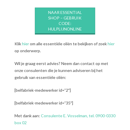
NAAR ESSENTIAL
SHOP – GEBRUIK
CODE:
HULPLIJNONLINE
Klik
hier
om alle essentiële oliën te bekijken of zoek
hier
op onderwerp.
Wil je graag eerst advies? Neem dan contact op met
onze consulenten die je kunnen adviseren bij het
gebruik van essentiële oliën:
[belfabriek-medewerker id=”2″]
[belfabriek-medewerker id=”35″]
Met dank aan:
Consulente E. Vosselman, tel. 0900-0330
box 02