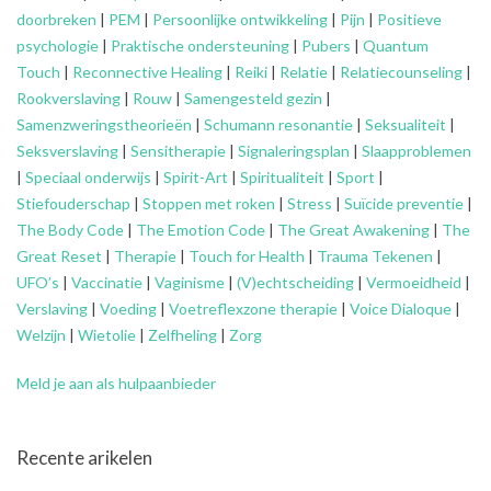
doorbreken
|
PEM
|
Persoonlijke ontwikkeling
|
Pijn
|
Positieve
psychologie
|
Praktische ondersteuning
|
Pubers
|
Quantum
Touch
|
Reconnective Healing
|
Reiki
|
Relatie
|
Relatiecounseling
|
Rookverslaving
|
Rouw
|
Samengesteld gezin
|
Samenzweringstheorieën
|
Schumann resonantie
|
Seksualiteit
|
Seksverslaving
|
Sensitherapie
|
Signaleringsplan
|
Slaapproblemen
|
Speciaal onderwijs
|
Spirit-Art
|
Spiritualiteit
|
Sport
|
Stiefouderschap
|
Stoppen met roken
|
Stress
|
Suïcide preventie
|
The Body Code
|
The Emotion Code
|
The Great Awakening
|
The
Great Reset
|
Therapie
|
Touch for Health
|
Trauma Tekenen
|
UFO’s
|
Vaccinatie
|
Vaginisme
|
(V)echtscheiding
|
Vermoeidheid
|
Verslaving
|
Voeding
|
Voetreflexzone therapie
|
Voice Dialoque
|
Welzijn
|
Wietolie
|
Zelfheling
|
Zorg
Meld je aan als hulpaanbieder
Recente arikelen