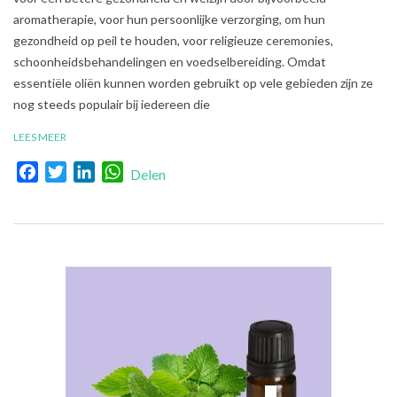
01
aromatherapie, voor hun persoonlijke verzorging, om hun
gezondheid op peil te houden, voor religieuze ceremonies,
schoonheidsbehandelingen en voedselbereiding. Omdat
essentiële oliën kunnen worden gebruikt op vele gebieden zijn ze
nog steeds populair bij iedereen die
LEES MEER
Facebook
Twitter
LinkedIn
WhatsApp
Delen