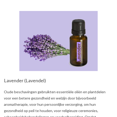
Lavender (Lavendel)
2021-
Oude beschavingen gebruikten essentiële oliën en plantdelen
08-
voor een betere gezondheid en welzijn door bijvoorbeeld
01
aromatherapie, voor hun persoonlijke verzorging, om hun
gezondheid op peil te houden, voor religieuze ceremonies,
schoonheidsbehandelingen en voedselbereiding. Omdat