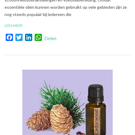
essentiële oliën kunnen worden gebruikt op vele gebieden zijn ze
nog steeds populair bij iedereen die
LEES MEER
Facebook
Twitter
LinkedIn
WhatsApp
Delen