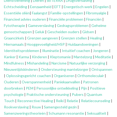
Dienstverlening
|
Dieren
|
doTERRA
|
Drugsverslaving
|
Echtscheiding
|
Eenzaamheid
|
EFT
|
Energetisch werk
|
Engelen
|
Essentiële oliën
|
Faalangst
|
Familie-opstellingen
|
Fibromyalgie
|
Financieel advies ouderen
|
Financiële problemen
|
Financiën
|
Fytotherapie
|
Gameverslaving
|
Gedragsproblemen
|
Geheime
genootschappen
|
Geluk
|
Gescheiden ouders
|
Gidsen
|
Graancirkels
|
Grenzen aangeven
|
Grenzen stellen
|
Healing
|
Hiernamaals
|
Hooggevoeligheid/HSP
|
Huidaandoeningen
|
Identiteitsproblemen
|
Illuminatie
|
Intuïtief coachen
|
Jongeren
|
Kanker
|
Karma
|
Kinderen
|
Kleptomanie
|
Mantelzorg
|
Meditatie
|
Mindfulness
|
Mishandeling
|
Narcisme
|
Natuurlijke verzorging
|
Nieuwetijdskinderen
|
Ondersteuning
mantelzorger
|
Ontspannen
|
Oplossingsgericht coachen
|
Organiseren
|
Orthomoleculair
|
Ouderen
|
Overspannenheid
|
Paniekaanvallen
|
Patronen
doorbreken
|
PEM
|
Persoonlijke ontwikkeling
|
Pijn
|
Positieve
psychologie
|
Praktische ondersteuning
|
Pubers
|
Quantum
Touch
|
Reconnective Healing
|
Reiki
|
Relatie
|
Relatiecounseling
|
Rookverslaving
|
Rouw
|
Samengesteld gezin
|
Samenzweringstheorieën
|
Schumann resonantie
|
Seksualiteit
|