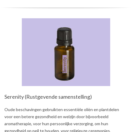
Serenity (Rustgevende samenstelling)
2021-
Oude beschavingen gebruikten essentiële oliën en plantdelen
08-
voor een betere gezondheid en welzijn door bijvoorbeeld
03
aromatherapie, voor hun persoonlijke verzorging, om hun
gezondheid op peil te houden, voor religieuze ceremonies,