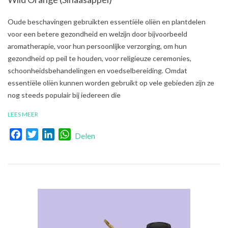
2021-
Oude beschavingen gebruikten essentiële oliën en plantdelen
08-
voor een betere gezondheid en welzijn door bijvoorbeeld
02
aromatherapie, voor hun persoonlijke verzorging, om hun
gezondheid op peil te houden, voor religieuze ceremonies,
schoonheidsbehandelingen en voedselbereiding. Omdat
essentiële oliën kunnen worden gebruikt op vele gebieden zijn ze
nog steeds populair bij iedereen die
LEES MEER
Facebook
Twitter
LinkedIn
WhatsApp
Delen