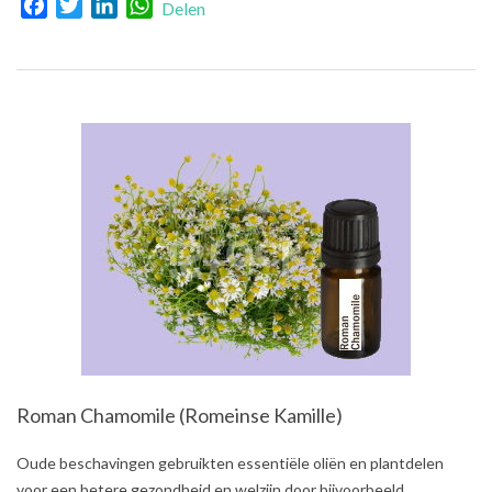
Facebook
Twitter
LinkedIn
WhatsApp
Delen
Roman Chamomile (Romeinse Kamille)
2021-
Oude beschavingen gebruikten essentiële oliën en plantdelen
08-
voor een betere gezondheid en welzijn door bijvoorbeeld