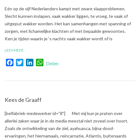
2018-
Eén op de vijf Nederlanders kampt met zware slaapproblemen.
06-
Slecht kunnen inslapen, vaak wakker liggen, te vroeg, te vaak of
18
uitgeput wakker worden. Het kan samenhangen met spanning of
zorgen, met lichamelijke klachten of met bepaalde gewoontes.
Ken je tijden waarin je ‘s nachts vaak wakker wordt of is
LEES MEER
Facebook
Twitter
LinkedIn
WhatsApp
Delen
Kees de Graaff
2017-
[belfabriek-medewerker id=”8″] Met mij kun je praten over
10-
allerlei zaken waar je in de media meestal niet zoveel over hoort.
13
Zoals de ontwikkeling van de ziel, ayahuasca, bijna-dood-
ervaringen, het hiernamaals, reïncarnatie, Atlantis, buitenaards