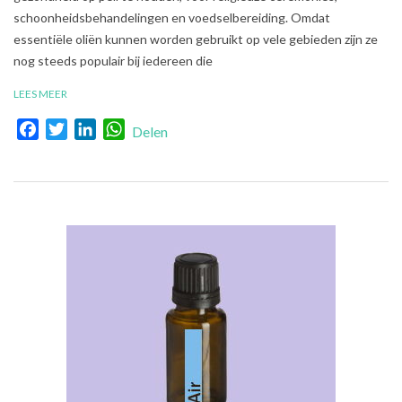
schoonheidsbehandelingen en voedselbereiding. Omdat
essentiële oliën kunnen worden gebruikt op vele gebieden zijn ze
nog steeds populair bij iedereen die
LEES MEER
Facebook
Twitter
LinkedIn
WhatsApp
Delen