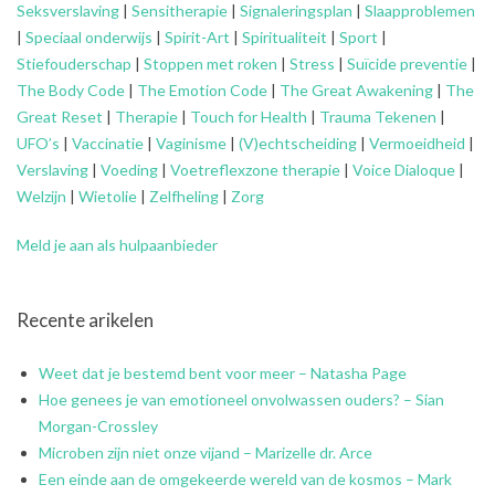
Seksverslaving
|
Sensitherapie
|
Signaleringsplan
|
Slaapproblemen
|
Speciaal onderwijs
|
Spirit-Art
|
Spiritualiteit
|
Sport
|
Stiefouderschap
|
Stoppen met roken
|
Stress
|
Suïcide preventie
|
The Body Code
|
The Emotion Code
|
The Great Awakening
|
The
Great Reset
|
Therapie
|
Touch for Health
|
Trauma Tekenen
|
UFO’s
|
Vaccinatie
|
Vaginisme
|
(V)echtscheiding
|
Vermoeidheid
|
Verslaving
|
Voeding
|
Voetreflexzone therapie
|
Voice Dialoque
|
Welzijn
|
Wietolie
|
Zelfheling
|
Zorg
Meld je aan als hulpaanbieder
Recente arikelen
Weet dat je bestemd bent voor meer – Natasha Page
Hoe genees je van emotioneel onvolwassen ouders? – Sian
Morgan-Crossley
Microben zijn niet onze vijand – Marizelle dr. Arce
Een einde aan de omgekeerde wereld van de kosmos – Mark