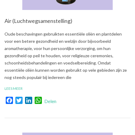
Air (Luchtwegsamenstelling)
2021-
Oude beschavingen gebruikten essentiële oliën en plantdelen
08-
voor een betere gezondheid en welzijn door bijvoorbeeld
03
aromatherapie, voor hun persoonlijke verzorging, om hun
gezondheid op peil te houden, voor religieuze ceremonies,
schoonheidsbehandelingen en voedselbereiding. Omdat
essentiële oliën kunnen worden gebruikt op vele gebieden zijn ze
nog steeds populair bij iedereen die
LEES MEER
Facebook
Twitter
LinkedIn
WhatsApp
Delen