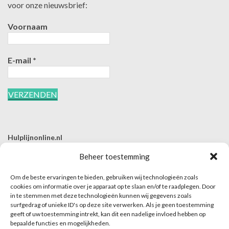
voor onze nieuwsbrief:
Voornaam
E-mail
*
Hulplijnonline.nl
T | 085-0657494
Beheer toestemming
E | info@hulplijnonline.nl
Om de beste ervaringen te bieden, gebruiken wij technologieën zoals
Contactformulier
cookies om informatie over je apparaat op te slaan en/of te raadplegen. Door
in te stemmen met deze technologieën kunnen wij gegevens zoals
Over Hulplijnonline.nl
surfgedrag of unieke ID's op deze site verwerken. Als je geen toestemming
Het team van Hulplijnonline.nl
geeft of uw toestemming intrekt, kan dit een nadelige invloed hebben op
bepaalde functies en mogelijkheden.