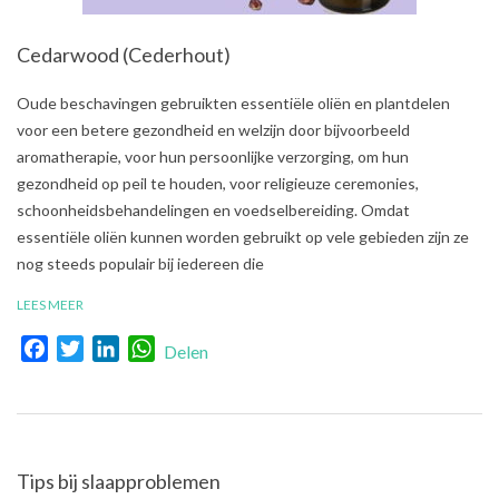
Cedarwood (Cederhout)
2021-
Oude beschavingen gebruikten essentiële oliën en plantdelen
07-
voor een betere gezondheid en welzijn door bijvoorbeeld
05
aromatherapie, voor hun persoonlijke verzorging, om hun
gezondheid op peil te houden, voor religieuze ceremonies,
schoonheidsbehandelingen en voedselbereiding. Omdat
essentiële oliën kunnen worden gebruikt op vele gebieden zijn ze
nog steeds populair bij iedereen die
LEES MEER
Facebook
Twitter
LinkedIn
WhatsApp
Delen
Tips bij slaapproblemen