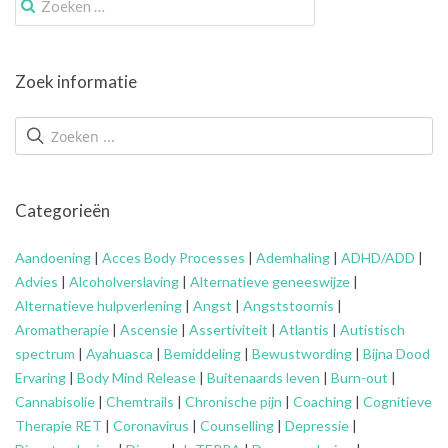
naar:
Zoek informatie
Categorieën
Aandoening
|
Acces Body Processes
|
Ademhaling
|
ADHD/ADD
|
Advies
|
Alcoholverslaving
|
Alternatieve geneeswijze
|
Alternatieve hulpverlening
|
Angst
|
Angststoornis
|
Aromatherapie
|
Ascensie
|
Assertiviteit
|
Atlantis
|
Autistisch
spectrum
|
Ayahuasca
|
Bemiddeling
|
Bewustwording
|
Bijna Dood
Ervaring
|
Body Mind Release
|
Buitenaards leven
|
Burn-out
|
Cannabisolie
|
Chemtrails
|
Chronische pijn
|
Coaching
|
Cognitieve
Therapie RET
|
Coronavirus
|
Counselling
|
Depressie
|