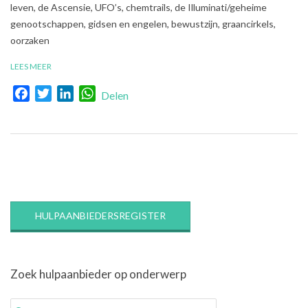
leven, de Ascensie, UFO’s, chemtrails, de Illuminati/geheime
genootschappen, gidsen en engelen, bewustzijn, graancirkels,
oorzaken
LEES MEER
Facebook
Twitter
LinkedIn
WhatsApp
Delen
HULPAANBIEDERSREGISTER
Zoek hulpaanbieder op onderwerp
Zoek