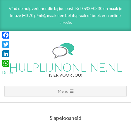
Skip
Vind de hulpverlener die bij jou past. Bel 0900-0330 en maak je
to
keuze (€0,70 p/min), maak een belafspraak
of boek een online
content
sessie.
Facebook
Twitter
LinkedIn
HULPLIJNONLINE.NL
WhatsApp
Delen
IS ER VOOR JOU!
Primary
Menu
Navigation
Menu
Slapeloosheid