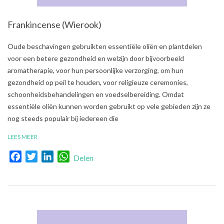
Frankincense (Wierook)
2021-
Oude beschavingen gebruikten essentiële oliën en plantdelen
07-
voor een betere gezondheid en welzijn door bijvoorbeeld
31
aromatherapie, voor hun persoonlijke verzorging, om hun
gezondheid op peil te houden, voor religieuze ceremonies,
schoonheidsbehandelingen en voedselbereiding. Omdat
essentiële oliën kunnen worden gebruikt op vele gebieden zijn ze
nog steeds populair bij iedereen die
LEES MEER
Facebook
Twitter
LinkedIn
WhatsApp
Delen