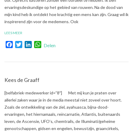
oor. Oprecht luisteren zonder een oordeel te hebben. Ik ben
16
ervaringsdeskundige op het gebied van rouwen. Na de dood van
mijn kind heb ik ontdekt hoe krachtig een mens kan zijn. Graag wil ik
inspirerend zijn voor de medemens. Ook
LEES MEER
Facebook
Twitter
LinkedIn
WhatsApp
Delen
Kees de Graaff
2017-
[belfabriek-medewerker id=”8″] Met mij kun je praten over
10-
allerlei zaken waar je in de media meestal niet zoveel over hoort.
13
Zoals de ontwikkeling van de ziel, ayahuasca, bijna-dood-
ervaringen, het hiernamaals, reïncarnatie, Atlantis, buitenaards
leven, de Ascensie, UFO’s, chemtrails, de Illuminati/geheime
genootschappen, gidsen en engelen, bewustzijn, graancirkels,