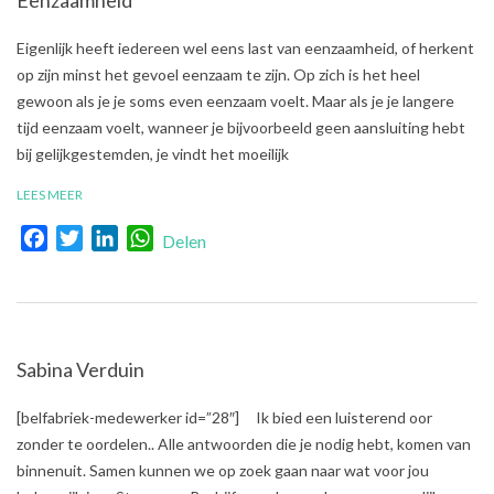
2018-
Eigenlijk heeft iedereen wel eens last van eenzaamheid, of herkent
06-
op zijn minst het gevoel eenzaam te zijn. Op zich is het heel
06
gewoon als je je soms even eenzaam voelt. Maar als je je langere
tijd eenzaam voelt, wanneer je bijvoorbeeld geen aansluiting hebt
bij gelijkgestemden, je vindt het moeilijk
LEES MEER
Facebook
Twitter
LinkedIn
WhatsApp
Delen
Sabina Verduin
2018-
[belfabriek-medewerker id=”28″] Ik bied een luisterend oor
04-
zonder te oordelen.. Alle antwoorden die je nodig hebt, komen van
30
binnenuit. Samen kunnen we op zoek gaan naar wat voor jou