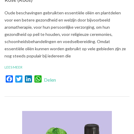
2021-
Oude beschavingen gebruikten essentiële oliën en plantdelen
08-
voor een betere gezondheid en welzijn door bijvoorbeeld
01
aromatherapie, voor hun persoonlijke verzorging, om hun
gezondheid op peil te houden, voor religieuze ceremonies,
schoonheidsbehandelingen en voedselbereiding. Omdat
essentiële oliën kunnen worden gebruikt op vele gebieden zijn ze
nog steeds populair bij iedereen die
LEES MEER
Facebook
Twitter
LinkedIn
WhatsApp
Delen