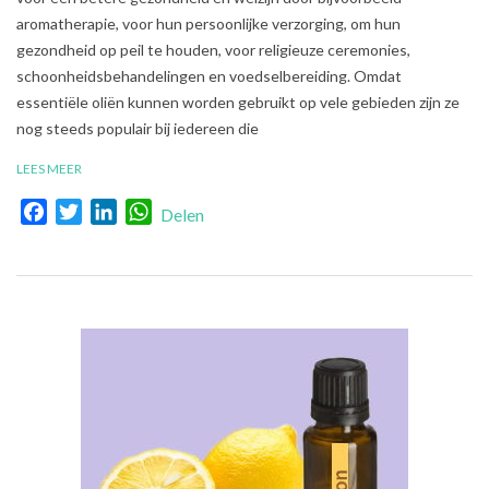
01
aromatherapie, voor hun persoonlijke verzorging, om hun
gezondheid op peil te houden, voor religieuze ceremonies,
schoonheidsbehandelingen en voedselbereiding. Omdat
essentiële oliën kunnen worden gebruikt op vele gebieden zijn ze
nog steeds populair bij iedereen die
LEES MEER
Facebook
Twitter
LinkedIn
WhatsApp
Delen