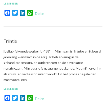
LEES MEER
Facebook
Twitter
LinkedIn
WhatsApp
Delen
Trijntje
2020-
[belfabriek-medewerker id=”38″] Mijn naam is Trijntje en ik ben al
01-
jarenlang werkzaam in de zorg. Ik heb ervaring in de
08
gehandicaptenzorg, de ouderenzorg en de psychiatrie
geriatriezorg. Mijn passie is natuurgeneeskunde. Met mijn ervaring
als rouw- en verliesconsulent kan ik U in het proces begeleiden
maar vooral een
LEES MEER
Facebook
Twitter
LinkedIn
WhatsApp
Delen