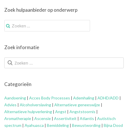
Zoek hulpaanbieder op onderwerp
Zoek
naar:
Zoek informatie
Categorieën
Aandoening
|
Acces Body Processes
|
Ademhaling
|
ADHD/ADD
|
Advies
|
Alcoholverslaving
|
Alternatieve geneeswijze
|
Alternatieve hulpverlening
|
Angst
|
Angststoornis
|
Aromatherapie
|
Ascensie
|
Assertiviteit
|
Atlantis
|
Autistisch
spectrum
|
Ayahuasca
|
Bemiddeling
|
Bewustwording
|
Bijna Dood