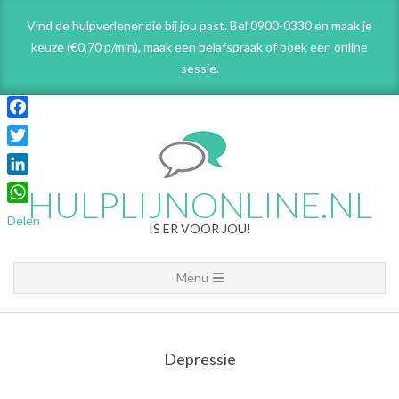
Skip
Vind de hulpverlener die bij jou past. Bel 0900-0330 en maak je
to
keuze (€0,70 p/min), maak een belafspraak
of boek een online
content
sessie.
Facebook
Twitter
LinkedIn
HULPLIJNONLINE.NL
WhatsApp
Delen
IS ER VOOR JOU!
Primary
Menu
Navigation
Menu
Depressie