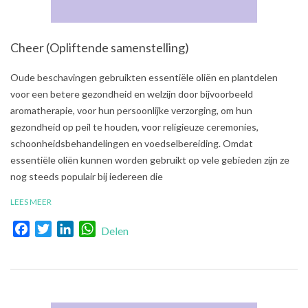
Cheer (Opliftende samenstelling)
2021-
Oude beschavingen gebruikten essentiële oliën en plantdelen
08-
voor een betere gezondheid en welzijn door bijvoorbeeld
03
aromatherapie, voor hun persoonlijke verzorging, om hun
gezondheid op peil te houden, voor religieuze ceremonies,
schoonheidsbehandelingen en voedselbereiding. Omdat
essentiële oliën kunnen worden gebruikt op vele gebieden zijn ze
nog steeds populair bij iedereen die
LEES MEER
Facebook
Twitter
LinkedIn
WhatsApp
Delen