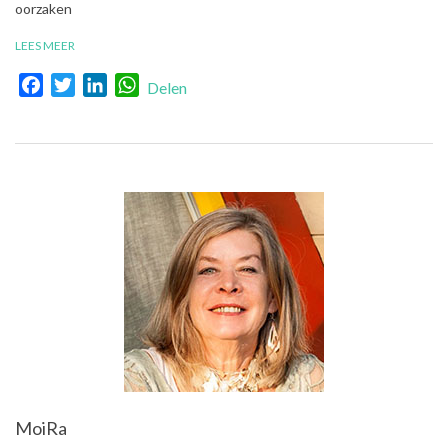
oorzaken
LEES MEER
Facebook
Twitter
LinkedIn
WhatsApp
Delen
MoiRa