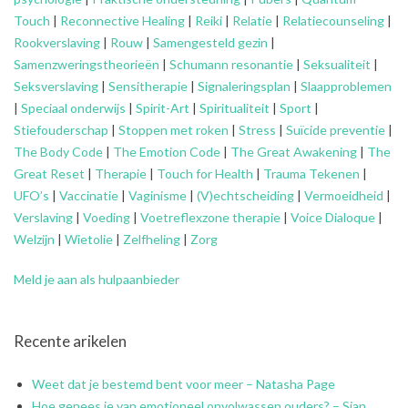
Touch
|
Reconnective Healing
|
Reiki
|
Relatie
|
Relatiecounseling
|
Rookverslaving
|
Rouw
|
Samengesteld gezin
|
Samenzweringstheorieën
|
Schumann resonantie
|
Seksualiteit
|
Seksverslaving
|
Sensitherapie
|
Signaleringsplan
|
Slaapproblemen
|
Speciaal onderwijs
|
Spirit-Art
|
Spiritualiteit
|
Sport
|
Stiefouderschap
|
Stoppen met roken
|
Stress
|
Suïcide preventie
|
The Body Code
|
The Emotion Code
|
The Great Awakening
|
The
Great Reset
|
Therapie
|
Touch for Health
|
Trauma Tekenen
|
UFO’s
|
Vaccinatie
|
Vaginisme
|
(V)echtscheiding
|
Vermoeidheid
|
Verslaving
|
Voeding
|
Voetreflexzone therapie
|
Voice Dialoque
|
Welzijn
|
Wietolie
|
Zelfheling
|
Zorg
Meld je aan als hulpaanbieder
Recente arikelen
Weet dat je bestemd bent voor meer – Natasha Page
Hoe genees je van emotioneel onvolwassen ouders? – Sian