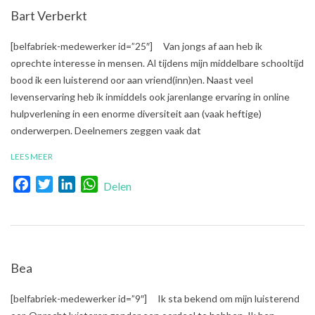
Bart Verberkt
2018-
[belfabriek-medewerker id=”25″] Van jongs af aan heb ik
01-
oprechte interesse in mensen. Al tijdens mijn middelbare schooltijd
18
bood ik een luisterend oor aan vriend(inn)en. Naast veel
levenservaring heb ik inmiddels ook jarenlange ervaring in online
hulpverlening in een enorme diversiteit aan (vaak heftige)
onderwerpen. Deelnemers zeggen vaak dat
LEES MEER
Facebook
Twitter
LinkedIn
WhatsApp
Delen
Bea
2017-
[belfabriek-medewerker id=”9″] Ik sta bekend om mijn luisterend
10-