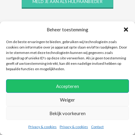
MELD JE AAN ALS HULPAANBIEDER
Beheer toestemming
Home
Om de beste ervaringen te bieden, gebruiken wij technologieën zoals
cookies om informatie over je apparaat op te slaan en/of te raadplegen. Door
Nu beschikbaar
in te stemmen met deze technologieën kunnen wij gegevens zoals
Hulpaanbod
surfgedrag of unieke ID's op deze site verwerken. Als je geen toestemming
Aanmelding als hulpaanbieder
geeft of uw toestemming intrekt, kan dit een nadelige invloed hebben op
bepaalde functies en mogelijkheden.
Zoeken
Contact
Privacy & cookies
Accepteren
Algemene voorwaarden
Weiger
Bekijk voorkeuren
Aanmelden als telefonisch consulent
Online sessie aanbieden
Privacy & cookies
Privacy & cookies
Contact
Contact opnemen