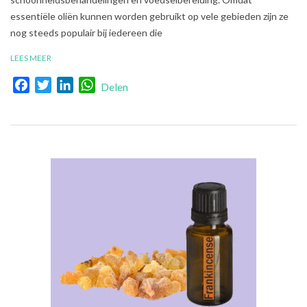
essentiële oliën kunnen worden gebruikt op vele gebieden zijn ze
nog steeds populair bij iedereen die
LEES MEER
Facebook
Twitter
LinkedIn
WhatsApp
Delen