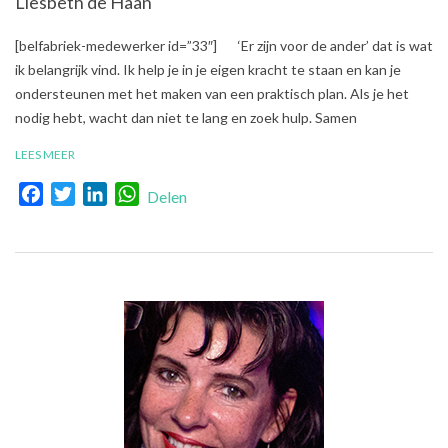
Liesbeth de Haan
2018-
[belfabriek-medewerker id=”33″] ‘Er zijn voor de ander’ dat is wat
09-
ik belangrijk vind. Ik help je in je eigen kracht te staan en kan je
14
ondersteunen met het maken van een praktisch plan. Als je het
nodig hebt, wacht dan niet te lang en zoek hulp. Samen
LEES MEER
Facebook
Twitter
LinkedIn
WhatsApp
Delen