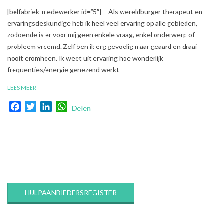
2017-
[belfabriek-medewerker id=”5″] Als wereldburger therapeut en
10-
ervaringsdeskundige heb ik heel veel ervaring op alle gebieden,
06
zodoende is er voor mij geen enkele vraag, enkel onderwerp of
probleem vreemd. Zelf ben ik erg gevoelig maar geaard en draai
nooit eromheen. Ik weet uit ervaring hoe wonderlijk
frequenties/energie genezend werkt
LEES MEER
Facebook
Twitter
LinkedIn
WhatsApp
Delen
HULPAANBIEDERSREGISTER