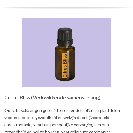
Citrus Bliss (Verkwikkende samenstelling)
2021-
Oude beschavingen gebruikten essentiële oliën en plantdelen
08-
voor een betere gezondheid en welzijn door bijvoorbeeld
03
aromatherapie, voor hun persoonlijke verzorging, om hun
gezondheid op peil te houden, voor religieuze ceremonies,