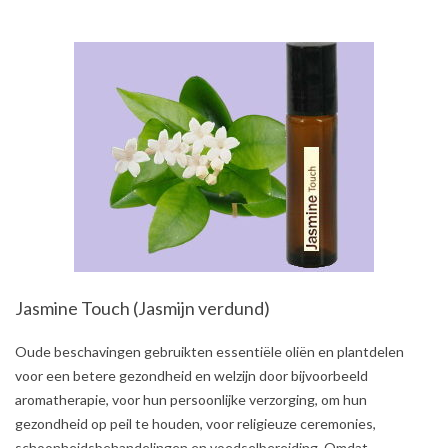
Jasmine Touch (Jasmijn verdund)
2021-
Oude beschavingen gebruikten essentiële oliën en plantdelen
07-
voor een betere gezondheid en welzijn door bijvoorbeeld
31
aromatherapie, voor hun persoonlijke verzorging, om hun
gezondheid op peil te houden, voor religieuze ceremonies,
schoonheidsbehandelingen en voedselbereiding. Omdat