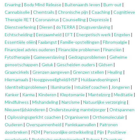
Ervaring
|
Body Mind Release
|
Buitenaards leven
|
Burn-out
|
Cannabisolie
|
Chemtrails
|
Chronische pijn
|
Coaching
|
Cognitieve
Therapie RET
|
Coronavirus
|
Counselling
|
Depressie
|
Dienstverlening
|
Dieren
|
doTERRA
|
Drugsverslaving
|
Echtscheiding
|
Eenzaamheid
|
EFT
|
Energetisch werk
|
Engelen
|
Essentiële oliën
|
Faalangst
|
Familie-opstellingen
|
Fibromyalgie
|
Financieel advies ouderen
|
Financiële problemen
|
Financiën
|
Fytotherapie
|
Gameverslaving
|
Gedragsproblemen
|
Geheime
genootschappen
|
Geluk
|
Gescheiden ouders
|
Gidsen
|
Graancirkels
|
Grenzen aangeven
|
Grenzen stellen
|
Healing
|
Hiernamaals
|
Hooggevoeligheid/HSP
|
Huidaandoeningen
|
Identiteitsproblemen
|
Illuminatie
|
Intuïtief coachen
|
Jongeren
|
Kanker
|
Karma
|
Kinderen
|
Kleptomanie
|
Mantelzorg
|
Meditatie
|
Mindfulness
|
Mishandeling
|
Narcisme
|
Natuurlijke verzorging
|
Nieuwetijdskinderen
|
Ondersteuning
mantelzorger
|
Ontspannen
|
Oplossingsgericht coachen
|
Organiseren
|
Orthomoleculair
|
Ouderen
|
Overspannenheid
|
Paniekaanvallen
|
Patronen
doorbreken
|
PEM
|
Persoonlijke ontwikkeling
|
Pijn
|
Positieve
psychologie
|
Praktische ondersteuning
|
Pubers
|
Quantum