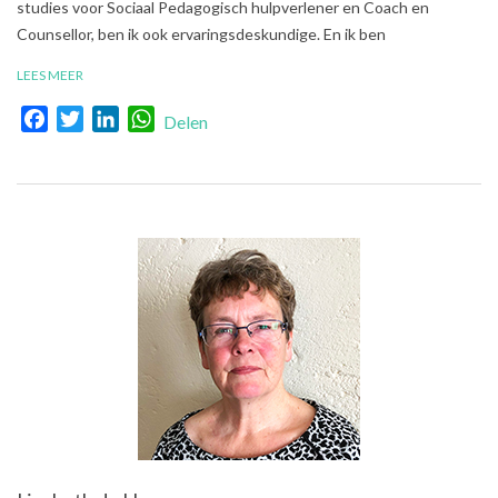
studies voor Sociaal Pedagogisch hulpverlener en Coach en
Counsellor, ben ik ook ervaringsdeskundige. En ik ben
LEES MEER
Facebook
Twitter
LinkedIn
WhatsApp
Delen