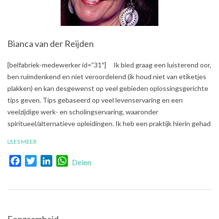
Bianca van der Reijden
2018-
[belfabriek-medewerker id=”31″] Ik bied graag een luisterend oor,
08-
ben ruimdenkend en niet veroordelend (ik houd niet van etiketjes
23
plakken) en kan desgewenst op veel gebieden oplossingsgerichte
tips geven. Tips gebaseerd op veel levenservaring en een
veelzijdige werk- en scholingservaring, waaronder
spiritueel/alternatieve opleidingen. Ik heb een praktijk hierin gehad
LEES MEER
Facebook
Twitter
LinkedIn
WhatsApp
Delen
Eenzaamheid