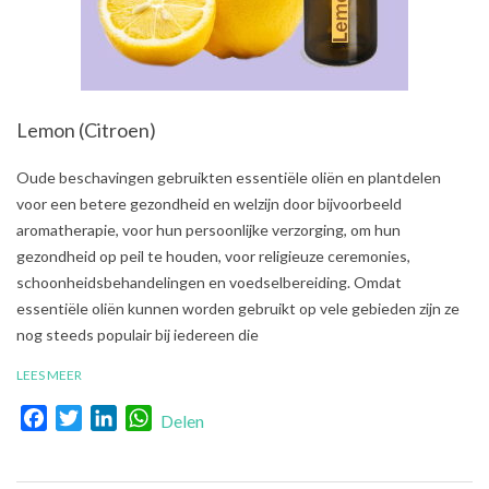
Lemon (Citroen)
2021-
Oude beschavingen gebruikten essentiële oliën en plantdelen
08-
voor een betere gezondheid en welzijn door bijvoorbeeld
01
aromatherapie, voor hun persoonlijke verzorging, om hun
gezondheid op peil te houden, voor religieuze ceremonies,
schoonheidsbehandelingen en voedselbereiding. Omdat
essentiële oliën kunnen worden gebruikt op vele gebieden zijn ze
nog steeds populair bij iedereen die
LEES MEER
Facebook
Twitter
LinkedIn
WhatsApp
Delen