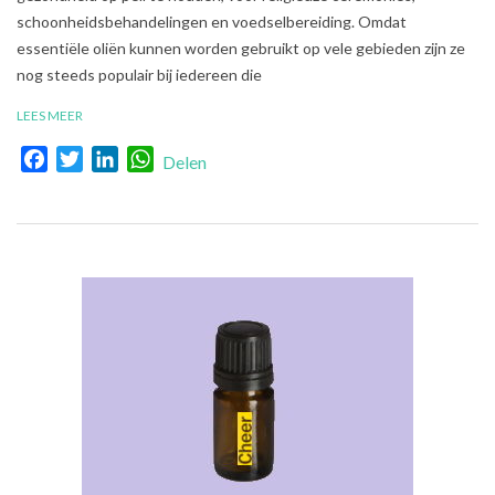
schoonheidsbehandelingen en voedselbereiding. Omdat
essentiële oliën kunnen worden gebruikt op vele gebieden zijn ze
nog steeds populair bij iedereen die
LEES MEER
Facebook
Twitter
LinkedIn
WhatsApp
Delen