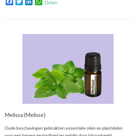
Facebook
Twitter
LinkedIn
WhatsApp
Delen
Melissa (Melisse)
2021-
Oude beschavingen gebruikten essentiële oliën en plantdelen
08-
voor een betere gezondheid en welzijn door bijvoorbeeld