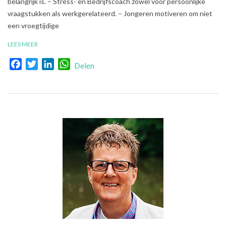
belangrijk is. – Stress- en Bedrijfscoach zowel voor persoonlijke
vraagstukken als werkgerelateerd. – Jongeren motiveren om niet
een vroegtijdige
LEES MEER
Facebook
Twitter
LinkedIn
WhatsApp
Delen