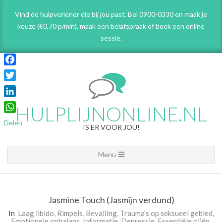
Skip
Vind de hulpverlener die bij jou past. Bel 0900-0330 en maak je
to
keuze (€0,70 p/min), maak een belafspraak
of boek een online
content
sessie.
Facebook
Twitter
LinkedIn
HULPLIJNONLINE.NL
WhatsApp
Delen
IS ER VOOR JOU!
Primary
Menu
Navigation
Menu
Jasmine Touch (Jasmijn verdund)
In
Laag libido
,
Rimpels
,
Bevalling
,
Trauma's op seksueel gebied
,
Emotionele onbalans
,
Informatie
,
Depressie
,
Essentiële oliën
,