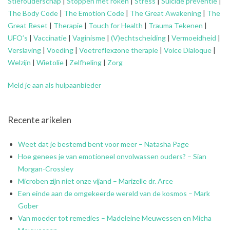
Stiefouderschap
|
Stoppen met roken
|
Stress
|
Suïcide preventie
|
The Body Code
|
The Emotion Code
|
The Great Awakening
|
The
Great Reset
|
Therapie
|
Touch for Health
|
Trauma Tekenen
|
UFO’s
|
Vaccinatie
|
Vaginisme
|
(V)echtscheiding
|
Vermoeidheid
|
Verslaving
|
Voeding
|
Voetreflexzone therapie
|
Voice Dialoque
|
Welzijn
|
Wietolie
|
Zelfheling
|
Zorg
Meld je aan als hulpaanbieder
Recente arikelen
Weet dat je bestemd bent voor meer – Natasha Page
Hoe genees je van emotioneel onvolwassen ouders? – Sian
Morgan-Crossley
Microben zijn niet onze vijand – Marizelle dr. Arce
Een einde aan de omgekeerde wereld van de kosmos – Mark
Gober
Van moeder tot remedies – Madeleine Meuwessen en Micha