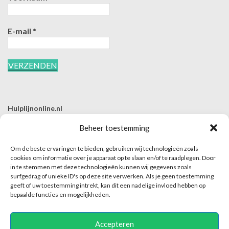
E-mail
*
Hulplijnonline.nl
T | 085-0657494
Beheer toestemming
E | info@hulplijnonline.nl
Om de beste ervaringen te bieden, gebruiken wij technologieën zoals
Contactformulier
cookies om informatie over je apparaat op te slaan en/of te raadplegen. Door
in te stemmen met deze technologieën kunnen wij gegevens zoals
Over Hulplijnonline.nl
surfgedrag of unieke ID's op deze site verwerken. Als je geen toestemming
Het team van Hulplijnonline.nl
geeft of uw toestemming intrekt, kan dit een nadelige invloed hebben op
bepaalde functies en mogelijkheden.
Accepteren