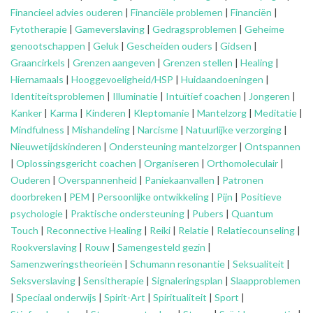
Financieel advies ouderen
|
Financiële problemen
|
Financiën
|
Fytotherapie
|
Gameverslaving
|
Gedragsproblemen
|
Geheime
genootschappen
|
Geluk
|
Gescheiden ouders
|
Gidsen
|
Graancirkels
|
Grenzen aangeven
|
Grenzen stellen
|
Healing
|
Hiernamaals
|
Hooggevoeligheid/HSP
|
Huidaandoeningen
|
Identiteitsproblemen
|
Illuminatie
|
Intuïtief coachen
|
Jongeren
|
Kanker
|
Karma
|
Kinderen
|
Kleptomanie
|
Mantelzorg
|
Meditatie
|
Mindfulness
|
Mishandeling
|
Narcisme
|
Natuurlijke verzorging
|
Nieuwetijdskinderen
|
Ondersteuning
mantelzorger
|
Ontspannen
|
Oplossingsgericht coachen
|
Organiseren
|
Orthomoleculair
|
Ouderen
|
Overspannenheid
|
Paniekaanvallen
|
Patronen
doorbreken
|
PEM
|
Persoonlijke ontwikkeling
|
Pijn
|
Positieve
psychologie
|
Praktische ondersteuning
|
Pubers
|
Quantum
Touch
|
Reconnective Healing
|
Reiki
|
Relatie
|
Relatiecounseling
|
Rookverslaving
|
Rouw
|
Samengesteld gezin
|
Samenzweringstheorieën
|
Schumann resonantie
|
Seksualiteit
|
Seksverslaving
|
Sensitherapie
|
Signaleringsplan
|
Slaapproblemen
|
Speciaal onderwijs
|
Spirit-Art
|
Spiritualiteit
|
Sport
|