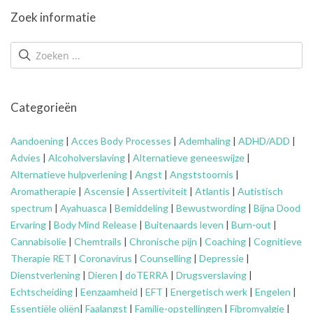
Zoek informatie
Categorieën
Aandoening
|
Acces Body Processes
|
Ademhaling
|
ADHD/ADD
|
Advies
|
Alcoholverslaving
|
Alternatieve geneeswijze
|
Alternatieve hulpverlening
|
Angst
|
Angststoornis
|
Aromatherapie
|
Ascensie
|
Assertiviteit
|
Atlantis
|
Autistisch
spectrum
|
Ayahuasca
|
Bemiddeling
|
Bewustwording
|
Bijna Dood
Ervaring
|
Body Mind Release
|
Buitenaards leven
|
Burn-out
|
Cannabisolie
|
Chemtrails
|
Chronische pijn
|
Coaching
|
Cognitieve
Therapie RET
|
Coronavirus
|
Counselling
|
Depressie
|
Dienstverlening
|
Dieren
|
doTERRA
|
Drugsverslaving
|
Echtscheiding
|
Eenzaamheid
|
EFT
|
Energetisch werk
|
Engelen
|
Essentiële oliën
|
Faalangst
|
Familie-opstellingen
|
Fibromyalgie
|