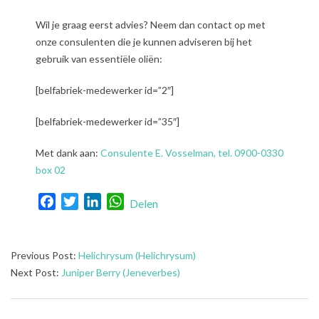
Wil je graag eerst advies? Neem dan contact op met
onze consulenten die je kunnen adviseren bij het
gebruik van essentiële oliën:
[belfabriek-medewerker id=”2″]
[belfabriek-medewerker id=”35″]
Met dank aan:
Consulente E. Vosselman, tel. 0900-0330
box 02
Facebook
Twitter
LinkedIn
WhatsApp
Delen
2021-
Previous Post:
Helichrysum (Helichrysum)
07-
Next Post:
Juniper Berry (Jeneverbes)
31