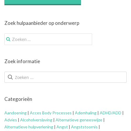
Zoek hulpaanbieder op onderwerp
Zoek
naar:
Zoek informatie
Categorieën
Aandoening
|
Acces Body Processes
|
Ademhaling
|
ADHD/ADD
|
Advies
|
Alcoholverslaving
|
Alternatieve geneeswijze
|
Alternatieve hulpverlening
|
Angst
|
Angststoornis
|