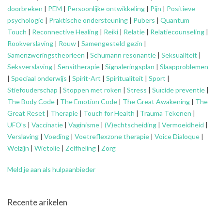
doorbreken
|
PEM
|
Persoonlijke ontwikkeling
|
Pijn
|
Positieve
psychologie
|
Praktische ondersteuning
|
Pubers
|
Quantum
Touch
|
Reconnective Healing
|
Reiki
|
Relatie
|
Relatiecounseling
|
Rookverslaving
|
Rouw
|
Samengesteld gezin
|
Samenzweringstheorieën
|
Schumann resonantie
|
Seksualiteit
|
Seksverslaving
|
Sensitherapie
|
Signaleringsplan
|
Slaapproblemen
|
Speciaal onderwijs
|
Spirit-Art
|
Spiritualiteit
|
Sport
|
Stiefouderschap
|
Stoppen met roken
|
Stress
|
Suïcide preventie
|
The Body Code
|
The Emotion Code
|
The Great Awakening
|
The
Great Reset
|
Therapie
|
Touch for Health
|
Trauma Tekenen
|
UFO’s
|
Vaccinatie
|
Vaginisme
|
(V)echtscheiding
|
Vermoeidheid
|
Verslaving
|
Voeding
|
Voetreflexzone therapie
|
Voice Dialoque
|
Welzijn
|
Wietolie
|
Zelfheling
|
Zorg
Meld je aan als hulpaanbieder
Recente arikelen