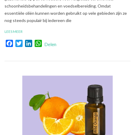
schoonheidsbehandelingen en voedselbereiding. Omdat
essentiële oliën kunnen worden gebruikt op vele gebieden zijn ze
nog steeds populair bij iedereen die
LEES MEER
Facebook
Twitter
LinkedIn
WhatsApp
Delen