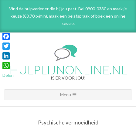
Skip
Vind de hulpverlener die bij jou past. Bel 0900-0330 en maak je
to
keuze (€0,70 p/min), maak een belafspraak
of boek een online
content
sessie.
Facebook
Twitter
LinkedIn
HULPLIJNONLINE.NL
WhatsApp
Delen
IS ER VOOR JOU!
Primary
Menu
Navigation
Menu
Psychische vermoeidheid