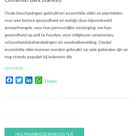
2021-
Oude beschavingen gebruikten essentiële oliën en plantdelen
07-
voor een betere gezondheid en welzijn door bijvoorbeeld
05
aromatherapie, voor hun persoonlijke verzorging, om hun
gezondheid op peil te houden, voor religieuze ceremonies,
schoonheidsbehandelingen en voedselbereiding. Omdat
essentiële oliën kunnen worden gebruikt op vele gebieden zijn ze
nog steeds populair bij iedereen die
LEES MEER
Facebook
Twitter
LinkedIn
WhatsApp
Delen
HULPAANBIEDERSREGISTER