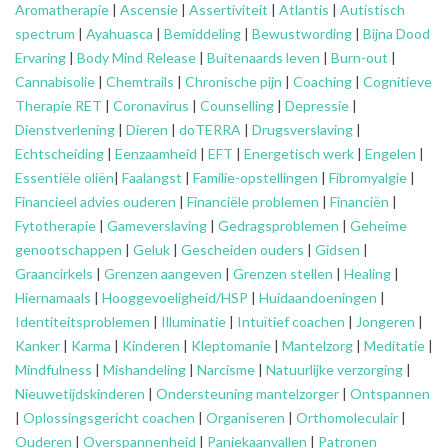
Aromatherapie
|
Ascensie
|
Assertiviteit
|
Atlantis
|
Autistisch
spectrum
|
Ayahuasca
|
Bemiddeling
|
Bewustwording
|
Bijna Dood
Ervaring
|
Body Mind Release
|
Buitenaards leven
|
Burn-out
|
Cannabisolie
|
Chemtrails
|
Chronische pijn
|
Coaching
|
Cognitieve
Therapie RET
|
Coronavirus
|
Counselling
|
Depressie
|
Dienstverlening
|
Dieren
|
doTERRA
|
Drugsverslaving
|
Echtscheiding
|
Eenzaamheid
|
EFT
|
Energetisch werk
|
Engelen
|
Essentiële oliën
|
Faalangst
|
Familie-opstellingen
|
Fibromyalgie
|
Financieel advies ouderen
|
Financiële problemen
|
Financiën
|
Fytotherapie
|
Gameverslaving
|
Gedragsproblemen
|
Geheime
genootschappen
|
Geluk
|
Gescheiden ouders
|
Gidsen
|
Graancirkels
|
Grenzen aangeven
|
Grenzen stellen
|
Healing
|
Hiernamaals
|
Hooggevoeligheid/HSP
|
Huidaandoeningen
|
Identiteitsproblemen
|
Illuminatie
|
Intuïtief coachen
|
Jongeren
|
Kanker
|
Karma
|
Kinderen
|
Kleptomanie
|
Mantelzorg
|
Meditatie
|
Mindfulness
|
Mishandeling
|
Narcisme
|
Natuurlijke verzorging
|
Nieuwetijdskinderen
|
Ondersteuning
mantelzorger
|
Ontspannen
|
Oplossingsgericht coachen
|
Organiseren
|
Orthomoleculair
|
Ouderen
|
Overspannenheid
|
Paniekaanvallen
|
Patronen