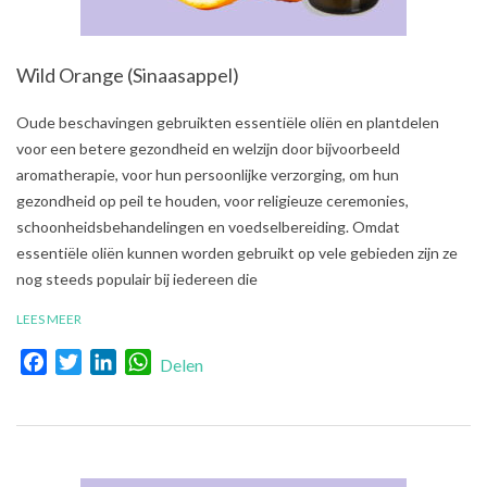
Wild Orange (Sinaasappel)
2021-
Oude beschavingen gebruikten essentiële oliën en plantdelen
08-
voor een betere gezondheid en welzijn door bijvoorbeeld
02
aromatherapie, voor hun persoonlijke verzorging, om hun
gezondheid op peil te houden, voor religieuze ceremonies,
schoonheidsbehandelingen en voedselbereiding. Omdat
essentiële oliën kunnen worden gebruikt op vele gebieden zijn ze
nog steeds populair bij iedereen die
LEES MEER
Facebook
Twitter
LinkedIn
WhatsApp
Delen