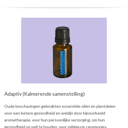
Adaptiv (Kalmerende samenstelling)
2021-
Oude beschavingen gebruikten essentiële oliën en plantdelen
08-
voor een betere gezondheid en welzijn door bijvoorbeeld
03
aromatherapie, voor hun persoonlijke verzorging, om hun
gezondheid op peil te houden, voor religieuze ceremonies,