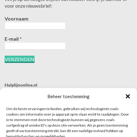
voor onze nieuwsbrief:
Voornaam
E-mail
*
Hulplijnonline.nl
T | 085-0657494
Beheer toestemming
E | info@hulplijnonline.nl
Om de beste ervaringen te bieden, gebruiken wij technologieën zoals
Contactformulier
cookies om informatie over je apparaat op te slaan en/of te raadplegen. Door
in te stemmen met deze technologieën kunnen wij gegevens zoals
Over Hulplijnonline.nl
surfgedrag of unieke ID's op deze site verwerken. Als je geen toestemming
Het team van Hulplijnonline.nl
geeft of uw toestemming intrekt, kan dit een nadelige invloed hebben op
bepaalde functies en mogelijkheden.