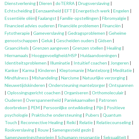
Dienstverlening
|
Dieren
|
doTERRA
|
Drugsverslaving
|
Echtscheiding
|
Eenzaamheid
|
EFT
|
Energetisch werk
|
Engelen
|
Essentiële oliën
|
Faalangst
|
Familie-opstellingen
|
Fibromyalgie
|
Financieel advies ouderen
|
Financiële problemen
|
Financiën
|
Fytotherapie
|
Gameverslaving
|
Gedragsproblemen
|
Geheime
genootschappen
|
Geluk
|
Gescheiden ouders
|
Gidsen
|
Graancirkels
|
Grenzen aangeven
|
Grenzen stellen
|
Healing
|
Hiernamaals
|
Hooggevoeligheid/HSP
|
Huidaandoeningen
|
Identiteitsproblemen
|
Illuminatie
|
Intuïtief coachen
|
Jongeren
|
Kanker
|
Karma
|
Kinderen
|
Kleptomanie
|
Mantelzorg
|
Meditatie
|
Mindfulness
|
Mishandeling
|
Narcisme
|
Natuurlijke verzorging
|
Nieuwetijdskinderen
|
Ondersteuning
mantelzorger
|
Ontspannen
|
Oplossingsgericht coachen
|
Organiseren
|
Orthomoleculair
|
Ouderen
|
Overspannenheid
|
Paniekaanvallen
|
Patronen
doorbreken
|
PEM
|
Persoonlijke ontwikkeling
|
Pijn
|
Positieve
psychologie
|
Praktische ondersteuning
|
Pubers
|
Quantum
Touch
|
Reconnective Healing
|
Reiki
|
Relatie
|
Relatiecounseling
|
Rookverslaving
|
Rouw
|
Samengesteld gezin
|
Samenzweringstheorieën
|
Schumann resonantie
|
Seksualiteit
|