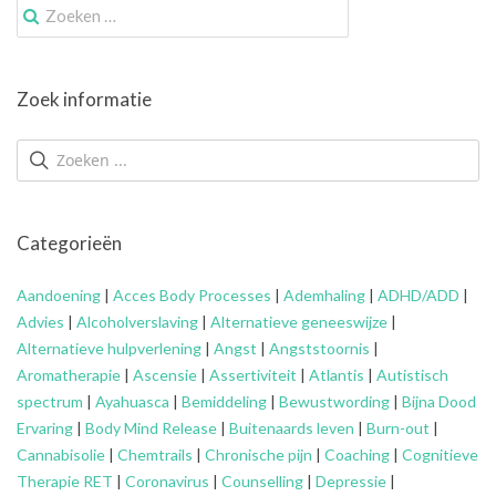
Zoek
naar:
Zoek informatie
Categorieën
Aandoening
|
Acces Body Processes
|
Ademhaling
|
ADHD/ADD
|
Advies
|
Alcoholverslaving
|
Alternatieve geneeswijze
|
Alternatieve hulpverlening
|
Angst
|
Angststoornis
|
Aromatherapie
|
Ascensie
|
Assertiviteit
|
Atlantis
|
Autistisch
spectrum
|
Ayahuasca
|
Bemiddeling
|
Bewustwording
|
Bijna Dood
Ervaring
|
Body Mind Release
|
Buitenaards leven
|
Burn-out
|
Cannabisolie
|
Chemtrails
|
Chronische pijn
|
Coaching
|
Cognitieve
Therapie RET
|
Coronavirus
|
Counselling
|
Depressie
|