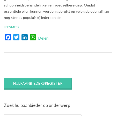
schoonheidsbehandelingen en voedselbereiding. Omdat
essentiële oliën kunnen worden gebruikt op vele gebieden zijn ze
nog steeds populair bij iedereen die
LEES MEER
Facebook
Twitter
LinkedIn
WhatsApp
Delen
HULPAANBIEDERSREGISTER
Zoek hulpaanbieder op onderwerp