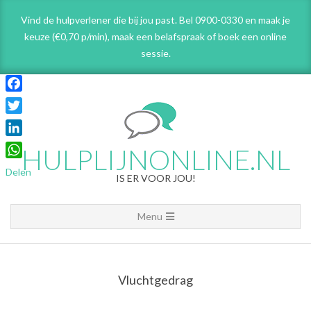
Skip
Vind de hulpverlener die bij jou past. Bel 0900-0330 en maak je
to
keuze (€0,70 p/min), maak een belafspraak
of boek een online
content
sessie.
Facebook
Twitter
LinkedIn
HULPLIJNONLINE.NL
WhatsApp
Delen
IS ER VOOR JOU!
Primary
Menu
Navigation
Menu
Vluchtgedrag