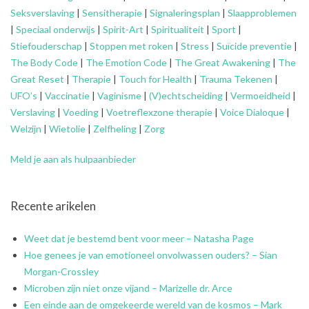
Seksverslaving
|
Sensitherapie
|
Signaleringsplan
|
Slaapproblemen
|
Speciaal onderwijs
|
Spirit-Art
|
Spiritualiteit
|
Sport
|
Stiefouderschap
|
Stoppen met roken
|
Stress
|
Suïcide preventie
|
The Body Code
|
The Emotion Code
|
The Great Awakening
|
The
Great Reset
|
Therapie
|
Touch for Health
|
Trauma Tekenen
|
UFO’s
|
Vaccinatie
|
Vaginisme
|
(V)echtscheiding
|
Vermoeidheid
|
Verslaving
|
Voeding
|
Voetreflexzone therapie
|
Voice Dialoque
|
Welzijn
|
Wietolie
|
Zelfheling
|
Zorg
Meld je aan als hulpaanbieder
Recente arikelen
Weet dat je bestemd bent voor meer – Natasha Page
Hoe genees je van emotioneel onvolwassen ouders? – Sian
Morgan-Crossley
Microben zijn niet onze vijand – Marizelle dr. Arce
Een einde aan de omgekeerde wereld van de kosmos – Mark