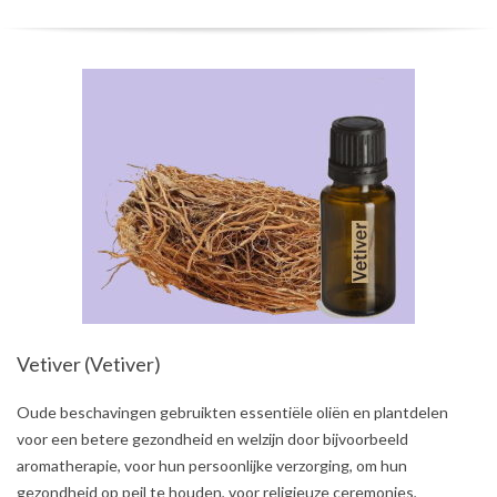
Vetiver (Vetiver)
2021-
Oude beschavingen gebruikten essentiële oliën en plantdelen
08-
voor een betere gezondheid en welzijn door bijvoorbeeld
02
aromatherapie, voor hun persoonlijke verzorging, om hun
gezondheid op peil te houden, voor religieuze ceremonies,