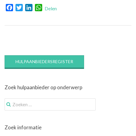
Facebook
Twitter
LinkedIn
WhatsApp
Delen
HULPAANBIEDERSREGISTER
Zoek hulpaanbieder op onderwerp
Zoek
naar:
Zoek informatie