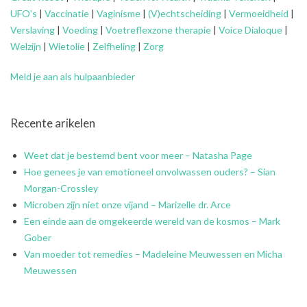
UFO’s
|
Vaccinatie
|
Vaginisme
|
(V)echtscheiding
|
Vermoeidheid
|
Verslaving
|
Voeding
|
Voetreflexzone therapie
|
Voice Dialoque
|
Welzijn
|
Wietolie
|
Zelfheling
|
Zorg
Meld je aan als hulpaanbieder
Recente arikelen
Weet dat je bestemd bent voor meer – Natasha Page
Hoe genees je van emotioneel onvolwassen ouders? – Sian
Morgan-Crossley
Microben zijn niet onze vijand – Marizelle dr. Arce
Een einde aan de omgekeerde wereld van de kosmos – Mark
Gober
Van moeder tot remedies – Madeleine Meuwessen en Micha
Meuwessen