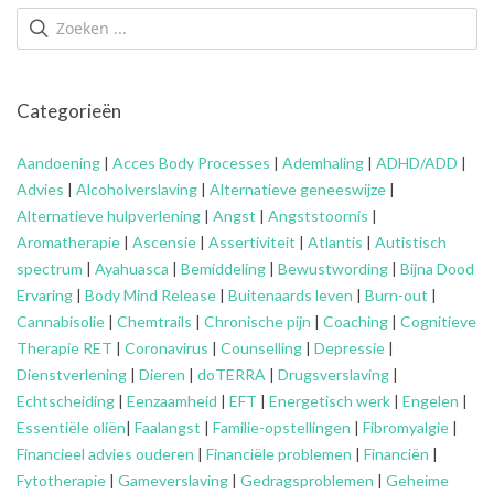
Categorieën
Aandoening
|
Acces Body Processes
|
Ademhaling
|
ADHD/ADD
|
Advies
|
Alcoholverslaving
|
Alternatieve geneeswijze
|
Alternatieve hulpverlening
|
Angst
|
Angststoornis
|
Aromatherapie
|
Ascensie
|
Assertiviteit
|
Atlantis
|
Autistisch
spectrum
|
Ayahuasca
|
Bemiddeling
|
Bewustwording
|
Bijna Dood
Ervaring
|
Body Mind Release
|
Buitenaards leven
|
Burn-out
|
Cannabisolie
|
Chemtrails
|
Chronische pijn
|
Coaching
|
Cognitieve
Therapie RET
|
Coronavirus
|
Counselling
|
Depressie
|
Dienstverlening
|
Dieren
|
doTERRA
|
Drugsverslaving
|
Echtscheiding
|
Eenzaamheid
|
EFT
|
Energetisch werk
|
Engelen
|
Essentiële oliën
|
Faalangst
|
Familie-opstellingen
|
Fibromyalgie
|
Financieel advies ouderen
|
Financiële problemen
|
Financiën
|
Fytotherapie
|
Gameverslaving
|
Gedragsproblemen
|
Geheime