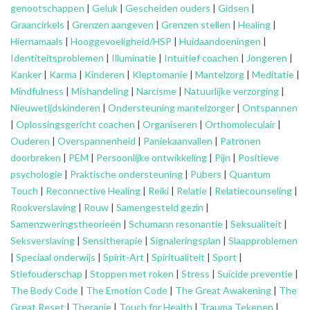
genootschappen
|
Geluk
|
Gescheiden ouders
|
Gidsen
|
Graancirkels
|
Grenzen aangeven
|
Grenzen stellen
|
Healing
|
Hiernamaals
|
Hooggevoeligheid/HSP
|
Huidaandoeningen
|
Identiteitsproblemen
|
Illuminatie
|
Intuïtief coachen
|
Jongeren
|
Kanker
|
Karma
|
Kinderen
|
Kleptomanie
|
Mantelzorg
|
Meditatie
|
Mindfulness
|
Mishandeling
|
Narcisme
|
Natuurlijke verzorging
|
Nieuwetijdskinderen
|
Ondersteuning
mantelzorger
|
Ontspannen
|
Oplossingsgericht coachen
|
Organiseren
|
Orthomoleculair
|
Ouderen
|
Overspannenheid
|
Paniekaanvallen
|
Patronen
doorbreken
|
PEM
|
Persoonlijke ontwikkeling
|
Pijn
|
Positieve
psychologie
|
Praktische ondersteuning
|
Pubers
|
Quantum
Touch
|
Reconnective Healing
|
Reiki
|
Relatie
|
Relatiecounseling
|
Rookverslaving
|
Rouw
|
Samengesteld gezin
|
Samenzweringstheorieën
|
Schumann resonantie
|
Seksualiteit
|
Seksverslaving
|
Sensitherapie
|
Signaleringsplan
|
Slaapproblemen
|
Speciaal onderwijs
|
Spirit-Art
|
Spiritualiteit
|
Sport
|
Stiefouderschap
|
Stoppen met roken
|
Stress
|
Suïcide preventie
|
The Body Code
|
The Emotion Code
|
The Great Awakening
|
The
Great Reset
|
Therapie
|
Touch for Health
|
Trauma Tekenen
|