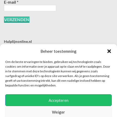
E-mail
*
Hulplijnonline.nl
T | 085-0657494
Beheer toestemming
E | info@hulplijnonline.nl
Om de beste ervaringen te bieden, gebruiken wij technologieën zoals
Contactformulier
cookies om informatie over je apparaat op te slaan en/of te raadplegen. Door
in te stemmen met deze technologieën kunnen wij gegevens zoals
Over Hulplijnonline.nl
surfgedrag of unieke ID's op deze site verwerken. Als je geen toestemming
Het team van Hulplijnonline.nl
geeft of uw toestemming intrekt, kan dit een nadelige invloed hebben op
bepaalde functies en mogelijkheden.
Accepteren
Weiger