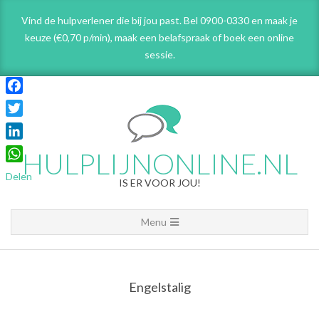
Skip
Vind de hulpverlener die bij jou past. Bel 0900-0330 en maak je
to
keuze (€0,70 p/min), maak een belafspraak
of boek een online
content
sessie.
Facebook
Twitter
LinkedIn
HULPLIJNONLINE.NL
WhatsApp
Delen
IS ER VOOR JOU!
Primary
Menu
Navigation
Menu
Engelstalig