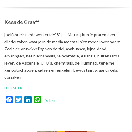
Kees de Graaff
2017-
[belfabriek-medewerker id=”8″] Met mij kun je praten over
10-
allerlei zaken waar je in de media meestal niet zoveel over hoort.
13
Zoals de ontwikkeling van de ziel, ayahuasca, bijna-dood-
ervaringen, het hiernamaals, reïncarnatie, Atlantis, buitenaards
leven, de Ascensie, UFO’s, chemtrails, de Illuminati/geheime
genootschappen, gidsen en engelen, bewustzijn, graancirkels,
oorzaken
LEES MEER
Facebook
Twitter
LinkedIn
WhatsApp
Delen