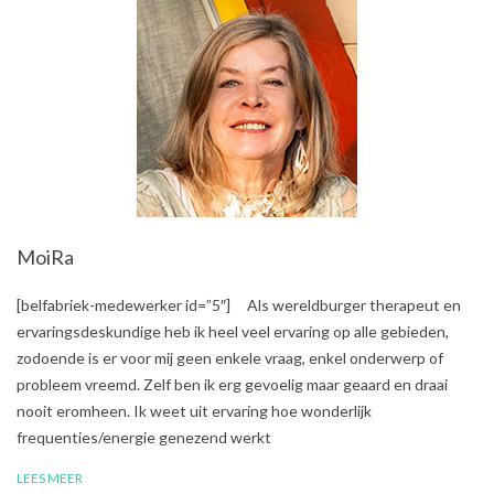
MoiRa
2017-
[belfabriek-medewerker id=”5″] Als wereldburger therapeut en
10-
ervaringsdeskundige heb ik heel veel ervaring op alle gebieden,
06
zodoende is er voor mij geen enkele vraag, enkel onderwerp of
probleem vreemd. Zelf ben ik erg gevoelig maar geaard en draai
nooit eromheen. Ik weet uit ervaring hoe wonderlijk
frequenties/energie genezend werkt
LEES MEER