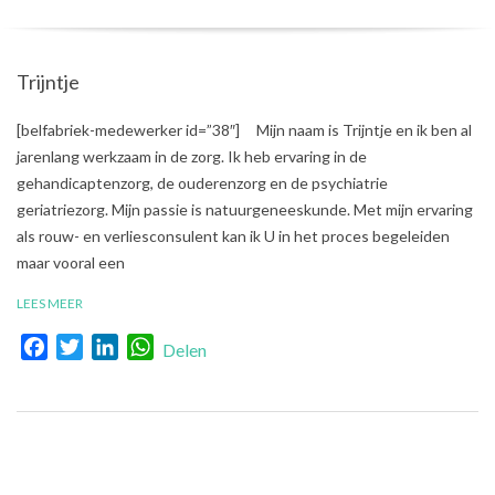
Trijntje
2020-
[belfabriek-medewerker id=”38″] Mijn naam is Trijntje en ik ben al
01-
jarenlang werkzaam in de zorg. Ik heb ervaring in de
08
gehandicaptenzorg, de ouderenzorg en de psychiatrie
geriatriezorg. Mijn passie is natuurgeneeskunde. Met mijn ervaring
als rouw- en verliesconsulent kan ik U in het proces begeleiden
maar vooral een
LEES MEER
Facebook
Twitter
LinkedIn
WhatsApp
Delen