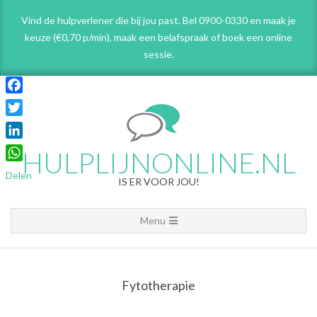
Skip
Vind de hulpverlener die bij jou past. Bel 0900-0330 en maak je
to
keuze (€0,70 p/min), maak een belafspraak
of boek een online
content
sessie.
Facebook
Twitter
LinkedIn
HULPLIJNONLINE.NL
WhatsApp
Delen
IS ER VOOR JOU!
Primary
Menu
Navigation
Menu
Fytotherapie