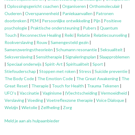
|
Oplossingsgericht coachen
|
Organiseren
|
Orthomoleculair
|
Ouderen
|
Overspannenheid
|
Paniekaanvallen
|
Patronen
doorbreken
|
PEM
|
Persoonlijke ontwikkeling
|
Pijn
|
Positieve
psychologie
|
Praktische ondersteuning
|
Pubers
|
Quantum
Touch
|
Reconnective Healing
|
Reiki
|
Relatie
|
Relatiecounseling
|
Rookverslaving
|
Rouw
|
Samengesteld gezin
|
Samenzweringstheorieën
|
Schumann resonantie
|
Seksualiteit
|
Seksverslaving
|
Sensitherapie
|
Signaleringsplan
|
Slaapproblemen
|
Speciaal onderwijs
|
Spirit-Art
|
Spiritualiteit
|
Sport
|
Stiefouderschap
|
Stoppen met roken
|
Stress
|
Suïcide preventie
|
The Body Code
|
The Emotion Code
|
The Great Awakening
|
The
Great Reset
|
Therapie
|
Touch for Health
|
Trauma Tekenen
|
UFO’s
|
Vaccinatie
|
Vaginisme
|
(V)echtscheiding
|
Vermoeidheid
|
Verslaving
|
Voeding
|
Voetreflexzone therapie
|
Voice Dialoque
|
Welzijn
|
Wietolie
|
Zelfheling
|
Zorg
Meld je aan als hulpaanbieder