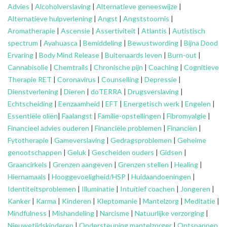
Advies
|
Alcoholverslaving
|
Alternatieve geneeswijze
|
Alternatieve hulpverlening
|
Angst
|
Angststoornis
|
Aromatherapie
|
Ascensie
|
Assertiviteit
|
Atlantis
|
Autistisch
spectrum
|
Ayahuasca
|
Bemiddeling
|
Bewustwording
|
Bijna Dood
Ervaring
|
Body Mind Release
|
Buitenaards leven
|
Burn-out
|
Cannabisolie
|
Chemtrails
|
Chronische pijn
|
Coaching
|
Cognitieve
Therapie RET
|
Coronavirus
|
Counselling
|
Depressie
|
Dienstverlening
|
Dieren
|
doTERRA
|
Drugsverslaving
|
Echtscheiding
|
Eenzaamheid
|
EFT
|
Energetisch werk
|
Engelen
|
Essentiële oliën
|
Faalangst
|
Familie-opstellingen
|
Fibromyalgie
|
Financieel advies ouderen
|
Financiële problemen
|
Financiën
|
Fytotherapie
|
Gameverslaving
|
Gedragsproblemen
|
Geheime
genootschappen
|
Geluk
|
Gescheiden ouders
|
Gidsen
|
Graancirkels
|
Grenzen aangeven
|
Grenzen stellen
|
Healing
|
Hiernamaals
|
Hooggevoeligheid/HSP
|
Huidaandoeningen
|
Identiteitsproblemen
|
Illuminatie
|
Intuïtief coachen
|
Jongeren
|
Kanker
|
Karma
|
Kinderen
|
Kleptomanie
|
Mantelzorg
|
Meditatie
|
Mindfulness
|
Mishandeling
|
Narcisme
|
Natuurlijke verzorging
|
Nieuwetijdskinderen
|
Ondersteuning
mantelzorger
|
Ontspannen