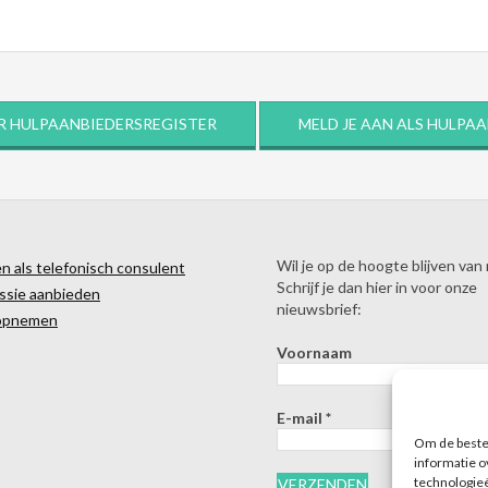
R HULPAANBIEDERSREGISTER
MELD JE AAN ALS HULPA
Wil je op de hoogte blijven van
 als telefonisch consulent
Schrijf je dan hier in voor onze
ssie aanbieden
nieuwsbrief:
opnemen
Voornaam
E-mail
*
Om de beste 
informatie o
technologieë