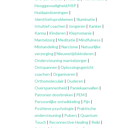
Hooggevoeligheid/HSP
|
Huidaandoeningen
|
Identiteitsproblemen
|
Illuminatie
|
Intuïtief coachen
|
Jongeren
|
Kanker
|
Karma
|
Kinderen
|
Kleptomanie
|
Mantelzorg
|
Meditatie
|
Mindfulness
|
Mishandeling
|
Narcisme
|
Natuurlijke
verzorging
|
Nieuwetijdskinderen
|
Ondersteuning
mantelzorger
|
Ontspannen
|
Oplossingsgericht
coachen
|
Organiseren
|
Orthomoleculair
|
Ouderen
|
Overspannenheid
|
Paniekaanvallen
|
Patronen doorbreken
|
PEM
|
Persoonlijke ontwikkeling
|
Pijn
|
Positieve psychologie
|
Praktische
ondersteuning
|
Pubers
|
Quantum
Touch
|
Reconnective Healing
|
Reiki
|