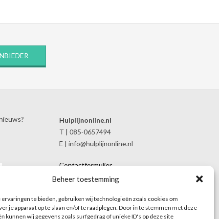
ANBIEDER
 nieuws?
Hulplijnonline.nl
T | 085-0657494
E | info@hulplijnonline.nl
Contactformulier
Over Hulplijnonline.nl
Beheer toestemming
Het team van Hulplijnonline.nl
ervaringen te bieden, gebruiken wij technologieën zoals cookies om
ver je apparaat op te slaan en/of te raadplegen. Door in te stemmen met deze
n kunnen wij gegevens zoals surfgedrag of unieke ID's op deze site