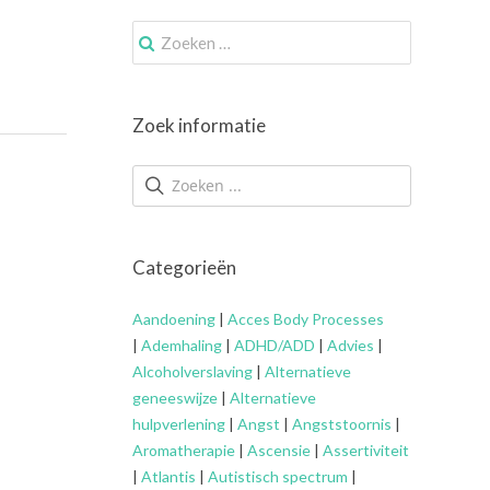
Zoek
naar:
Zoek informatie
Categorieën
Aandoening
|
Acces Body Processes
|
Ademhaling
|
ADHD/ADD
|
Advies
|
Alcoholverslaving
|
Alternatieve
geneeswijze
|
Alternatieve
hulpverlening
|
Angst
|
Angststoornis
|
Aromatherapie
|
Ascensie
|
Assertiviteit
|
Atlantis
|
Autistisch spectrum
|