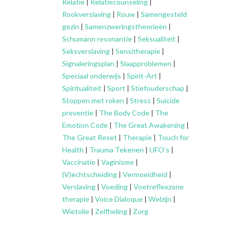
Relatie
|
Relatiecounseling
|
Rookverslaving
|
Rouw
|
Samengesteld
gezin
|
Samenzweringstheorieën
|
Schumann resonantie
|
Seksualiteit
|
Seksverslaving
|
Sensitherapie
|
Signaleringsplan
|
Slaapproblemen
|
Speciaal onderwijs
|
Spirit-Art
|
Spiritualiteit
|
Sport
|
Stiefouderschap
|
Stoppen met roken
|
Stress
|
Suïcide
preventie
|
The Body Code
|
The
Emotion Code
|
The Great Awakening
|
The Great Reset
|
Therapie
|
Touch for
Health
|
Trauma Tekenen
|
UFO’s
|
Vaccinatie
|
Vaginisme
|
(V)echtscheiding
|
Vermoeidheid
|
Verslaving
|
Voeding
|
Voetreflexzone
therapie
|
Voice Dialoque
|
Welzijn
|
Wietolie
|
Zelfheling
|
Zorg