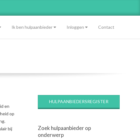
Ik ben hulpaanbieder
Inloggen
Contact
HULPAANBIEDERSREGISTER
id en
dheid op
ng.
Zoek hulpaanbieder op
air bij
onderwerp