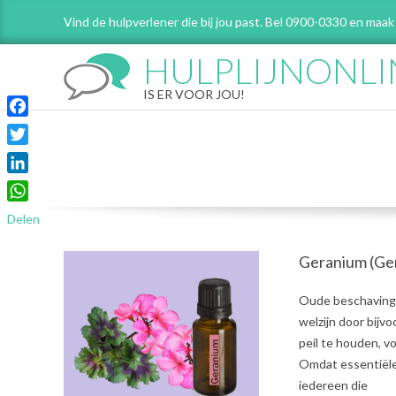
Skip
Vind de hulpverlener die bij jou past. Bel 0900-0330 en maak
to
content
HULPLIJNONLI
IS ER VOOR JOU!
Facebook
Twitter
LinkedIn
WhatsApp
Delen
Geranium (Ge
2021-
Oude beschavinge
07-
welzijn door bijv
31
peil te houden, 
Omdat essentiële 
iedereen die