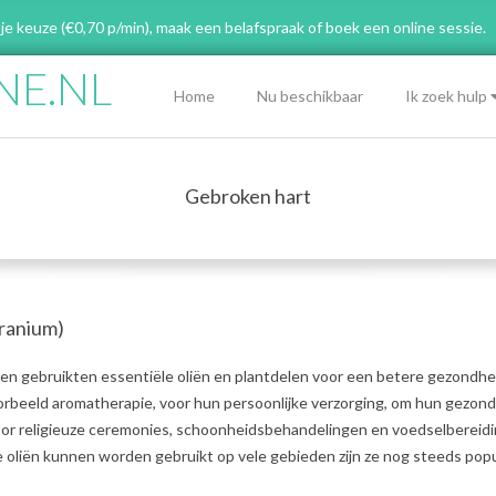
 je keuze (€0,70 p/min), maak een belafspraak
of boek een online sessie.
NE.NL
Primary
Home
Nu beschikbaar
Ik zoek hulp
Navigation
Menu
Gebroken hart
ranium)
n gebruikten essentiële oliën en plantdelen voor een betere gezondhe
oorbeeld aromatherapie, voor hun persoonlijke verzorging, om hun gezon
voor religieuze ceremonies, schoonheidsbehandelingen en voedselbereidi
oliën kunnen worden gebruikt op vele gebieden zijn ze nog steeds popul