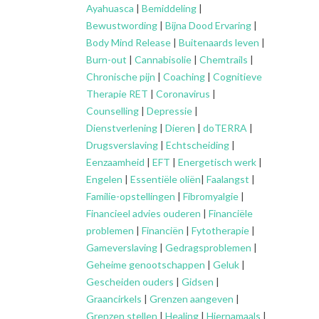
Ayahuasca
|
Bemiddeling
|
Bewustwording
|
Bijna Dood Ervaring
|
Body Mind Release
|
Buitenaards leven
|
Burn-out
|
Cannabisolie
|
Chemtrails
|
Chronische pijn
|
Coaching
|
Cognitieve
Therapie RET
|
Coronavirus
|
Counselling
|
Depressie
|
Dienstverlening
|
Dieren
|
doTERRA
|
Drugsverslaving
|
Echtscheiding
|
Eenzaamheid
|
EFT
|
Energetisch werk
|
Engelen
|
Essentiële oliën
|
Faalangst
|
Familie-opstellingen
|
Fibromyalgie
|
Financieel advies ouderen
|
Financiële
problemen
|
Financiën
|
Fytotherapie
|
Gameverslaving
|
Gedragsproblemen
|
Geheime genootschappen
|
Geluk
|
Gescheiden ouders
|
Gidsen
|
Graancirkels
|
Grenzen aangeven
|
Grenzen stellen
|
Healing
|
Hiernamaals
|