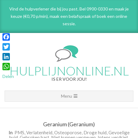
Skip
Vind de hulpverlener die bij jou past. Bel 0900-0330 en maak je
to
keuze (€0,70 p/min), maak een belafspraak
of boek een online
content
sessie.
Facebook
Twitter
LinkedIn
HULPLIJNONLINE.NL
WhatsApp
Delen
IS ER VOOR JOU!
Primary
Menu
Navigation
Menu
Geranium (Geranium)
In
PMS
,
Verlatenheid
,
Osteoporose
,
Droge huid
,
Gevoelige
huid
,
Gebroken hart
,
Niet kunnen vergeven
,
Intens verdriet
,