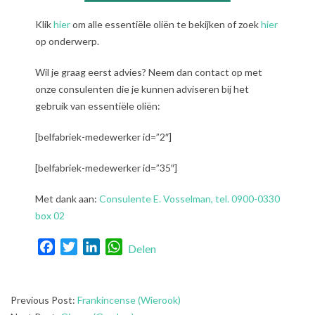
Klik
hier
om alle essentiële oliën te bekijken of zoek
hier
op onderwerp.
Wil je graag eerst advies? Neem dan contact op met
onze consulenten die je kunnen adviseren bij het
gebruik van essentiële oliën:
[belfabriek-medewerker id=”2″]
[belfabriek-medewerker id=”35″]
Met dank aan:
Consulente E. Vosselman, tel. 0900-0330
box 02
Facebook
Twitter
LinkedIn
WhatsApp
Delen
2021-
Previous Post:
Frankincense (Wierook)