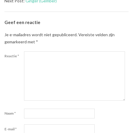
07-
Next Post:
Ginger (Gember)
31
Geef een reactie
Je e-mailadres wordt niet gepubliceerd.
Vereiste velden zijn
gemarkeerd met
*
Reactie
*
Naam
*
E-mail
*