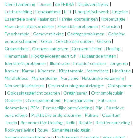
Dienstverlening
|
Dieren
|
doTERRA
|
Drugsverslaving
|
Echtscheiding
|
Eenzaamheid
|
EFT
|
Energetisch werk
|
Engelen
|
Essentiële oliën
|
Faalangst
|
Familie-opstellingen
|
Fibromyalgie
|
Financieel advies ouderen
|
Financiële problemen
|
Financiën
|
Fytotherapie
|
Gameverslaving
|
Gedragsproblemen
|
Geheime
genootschappen
|
Geluk
|
Gescheiden ouders
|
Gidsen
|
Graancirkels
|
Grenzen aangeven
|
Grenzen stellen
|
Healing
|
Hiernamaals
|
Hooggevoeligheid/HSP
|
Huidaandoeningen
|
Identiteitsproblemen
|
Illuminatie
|
Intuïtief coachen
|
Jongeren
|
Kanker
|
Karma
|
Kinderen
|
Kleptomanie
|
Mantelzorg
|
Meditatie
|
Mindfulness
|
Mishandeling
|
Narcisme
|
Natuurlijke verzorging
|
Nieuwetijdskinderen
|
Ondersteuning
mantelzorger
|
Ontspannen
|
Oplossingsgericht coachen
|
Organiseren
|
Orthomoleculair
|
Ouderen
|
Overspannenheid
|
Paniekaanvallen
|
Patronen
doorbreken
|
PEM
|
Persoonlijke ontwikkeling
|
Pijn
|
Positieve
psychologie
|
Praktische ondersteuning
|
Pubers
|
Quantum
Touch
|
Reconnective Healing
|
Reiki
|
Relatie
|
Relatiecounseling
|
Rookverslaving
|
Rouw
|
Samengesteld gezin
|
Samenzweringstheorieën
|
Schumann resonantie
|
Seksualiteit
|