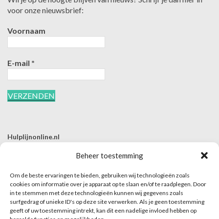
voor onze nieuwsbrief:
Voornaam
E-mail
*
Hulplijnonline.nl
T | 085-0657494
Beheer toestemming
E | info@hulplijnonline.nl
Om de beste ervaringen te bieden, gebruiken wij technologieën zoals
Contactformulier
cookies om informatie over je apparaat op te slaan en/of te raadplegen. Door
in te stemmen met deze technologieën kunnen wij gegevens zoals
Over Hulplijnonline.nl
surfgedrag of unieke ID's op deze site verwerken. Als je geen toestemming
Het team van Hulplijnonline.nl
geeft of uw toestemming intrekt, kan dit een nadelige invloed hebben op