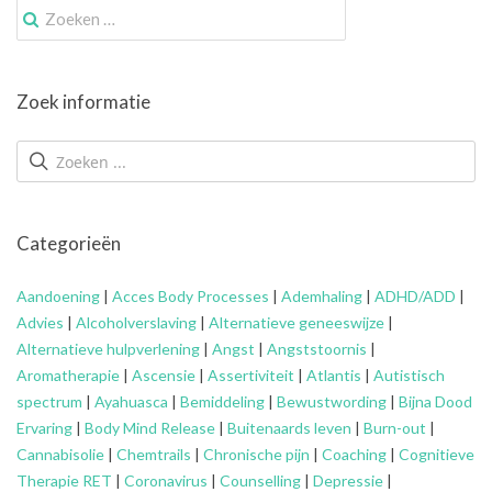
Zoek
naar:
Zoek informatie
Categorieën
Aandoening
|
Acces Body Processes
|
Ademhaling
|
ADHD/ADD
|
Advies
|
Alcoholverslaving
|
Alternatieve geneeswijze
|
Alternatieve hulpverlening
|
Angst
|
Angststoornis
|
Aromatherapie
|
Ascensie
|
Assertiviteit
|
Atlantis
|
Autistisch
spectrum
|
Ayahuasca
|
Bemiddeling
|
Bewustwording
|
Bijna Dood
Ervaring
|
Body Mind Release
|
Buitenaards leven
|
Burn-out
|
Cannabisolie
|
Chemtrails
|
Chronische pijn
|
Coaching
|
Cognitieve
Therapie RET
|
Coronavirus
|
Counselling
|
Depressie
|