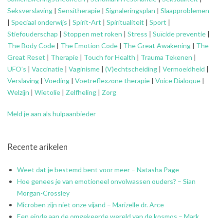
Seksverslaving
|
Sensitherapie
|
Signaleringsplan
|
Slaapproblemen
|
Speciaal onderwijs
|
Spirit-Art
|
Spiritualiteit
|
Sport
|
Stiefouderschap
|
Stoppen met roken
|
Stress
|
Suïcide preventie
|
The Body Code
|
The Emotion Code
|
The Great Awakening
|
The
Great Reset
|
Therapie
|
Touch for Health
|
Trauma Tekenen
|
UFO’s
|
Vaccinatie
|
Vaginisme
|
(V)echtscheiding
|
Vermoeidheid
|
Verslaving
|
Voeding
|
Voetreflexzone therapie
|
Voice Dialoque
|
Welzijn
|
Wietolie
|
Zelfheling
|
Zorg
Meld je aan als hulpaanbieder
Recente arikelen
Weet dat je bestemd bent voor meer – Natasha Page
Hoe genees je van emotioneel onvolwassen ouders? – Sian
Morgan-Crossley
Microben zijn niet onze vijand – Marizelle dr. Arce
Een einde aan de omgekeerde wereld van de kosmos – Mark