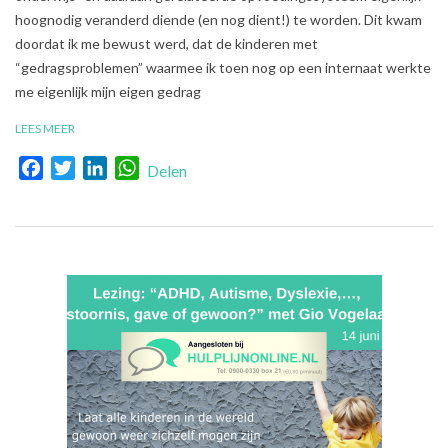
28
hoognodig veranderd diende (en nog dient!) te worden. Dit kwam
doordat ik me bewust werd, dat de kinderen met
“gedragsproblemen” waarmee ik toen nog op een internaat werkte
me eigenlijk mijn eigen gedrag
LEES MEER
Facebook
Twitter
LinkedIn
WhatsApp
Delen