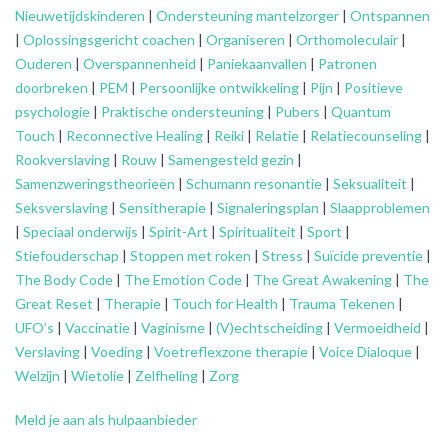
Nieuwetijdskinderen
|
Ondersteuning
mantelzorger
|
Ontspannen
|
Oplossingsgericht coachen
|
Organiseren
|
Orthomoleculair
|
Ouderen
|
Overspannenheid
|
Paniekaanvallen
|
Patronen
doorbreken
|
PEM
|
Persoonlijke ontwikkeling
|
Pijn
|
Positieve
psychologie
|
Praktische ondersteuning
|
Pubers
|
Quantum
Touch
|
Reconnective Healing
|
Reiki
|
Relatie
|
Relatiecounseling
|
Rookverslaving
|
Rouw
|
Samengesteld gezin
|
Samenzweringstheorieën
|
Schumann resonantie
|
Seksualiteit
|
Seksverslaving
|
Sensitherapie
|
Signaleringsplan
|
Slaapproblemen
|
Speciaal onderwijs
|
Spirit-Art
|
Spiritualiteit
|
Sport
|
Stiefouderschap
|
Stoppen met roken
|
Stress
|
Suïcide preventie
|
The Body Code
|
The Emotion Code
|
The Great Awakening
|
The
Great Reset
|
Therapie
|
Touch for Health
|
Trauma Tekenen
|
UFO’s
|
Vaccinatie
|
Vaginisme
|
(V)echtscheiding
|
Vermoeidheid
|
Verslaving
|
Voeding
|
Voetreflexzone therapie
|
Voice Dialoque
|
Welzijn
|
Wietolie
|
Zelfheling
|
Zorg
Meld je aan als hulpaanbieder