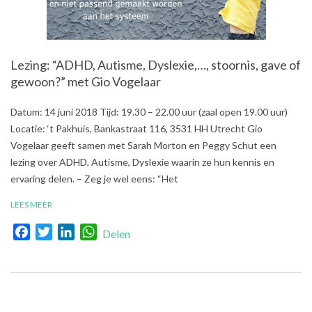
Lezing: “ADHD, Autisme, Dyslexie,…, stoornis, gave of
gewoon?” met Gio Vogelaar
2018-
Datum: 14 juni 2018 Tijd: 19.30 – 22.00 uur (zaal open 19.00 uur)
05-
Locatie: ‘t Pakhuis, Bankastraat 116, 3531 HH Utrecht Gio
18
Vogelaar geeft samen met Sarah Morton en Peggy Schut een
lezing over ADHD, Autisme, Dyslexie waarin ze hun kennis en
ervaring delen. – Zeg je wel eens: “Het
LEES MEER
Facebook
Twitter
LinkedIn
WhatsApp
Delen