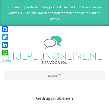
Skip
Vind de hulpverlener die bij jou past. Bel 0900-0330 en maak je
to
keuze (€0,70 p/min), maak een belafspraak
of boek een online
content
sessie.
Facebook
Twitter
LinkedIn
HULPLIJNONLINE.NL
WhatsApp
Delen
IS ER VOOR JOU!
Primary
Menu
Navigation
Menu
Gedragsproblemen