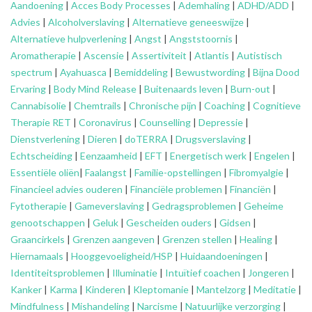
Aandoening
|
Acces Body Processes
|
Ademhaling
|
ADHD/ADD
|
Advies
|
Alcoholverslaving
|
Alternatieve geneeswijze
|
Alternatieve hulpverlening
|
Angst
|
Angststoornis
|
Aromatherapie
|
Ascensie
|
Assertiviteit
|
Atlantis
|
Autistisch
spectrum
|
Ayahuasca
|
Bemiddeling
|
Bewustwording
|
Bijna Dood
Ervaring
|
Body Mind Release
|
Buitenaards leven
|
Burn-out
|
Cannabisolie
|
Chemtrails
|
Chronische pijn
|
Coaching
|
Cognitieve
Therapie RET
|
Coronavirus
|
Counselling
|
Depressie
|
Dienstverlening
|
Dieren
|
doTERRA
|
Drugsverslaving
|
Echtscheiding
|
Eenzaamheid
|
EFT
|
Energetisch werk
|
Engelen
|
Essentiële oliën
|
Faalangst
|
Familie-opstellingen
|
Fibromyalgie
|
Financieel advies ouderen
|
Financiële problemen
|
Financiën
|
Fytotherapie
|
Gameverslaving
|
Gedragsproblemen
|
Geheime
genootschappen
|
Geluk
|
Gescheiden ouders
|
Gidsen
|
Graancirkels
|
Grenzen aangeven
|
Grenzen stellen
|
Healing
|
Hiernamaals
|
Hooggevoeligheid/HSP
|
Huidaandoeningen
|
Identiteitsproblemen
|
Illuminatie
|
Intuïtief coachen
|
Jongeren
|
Kanker
|
Karma
|
Kinderen
|
Kleptomanie
|
Mantelzorg
|
Meditatie
|
Mindfulness
|
Mishandeling
|
Narcisme
|
Natuurlijke verzorging
|