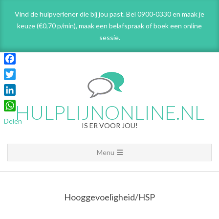
Skip
Vind de hulpverlener die bij jou past. Bel 0900-0330 en maak je
to
keuze (€0,70 p/min), maak een belafspraak
of boek een online
content
sessie.
Facebook
Twitter
LinkedIn
HULPLIJNONLINE.NL
WhatsApp
Delen
IS ER VOOR JOU!
Primary
Menu
Navigation
Menu
Hooggevoeligheid/HSP