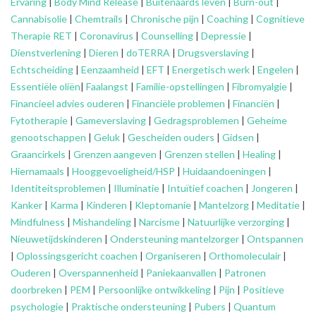
Ervaring
|
Body Mind Release
|
Buitenaards leven
|
Burn-out
|
Cannabisolie
|
Chemtrails
|
Chronische pijn
|
Coaching
|
Cognitieve
Therapie RET
|
Coronavirus
|
Counselling
|
Depressie
|
Dienstverlening
|
Dieren
|
doTERRA
|
Drugsverslaving
|
Echtscheiding
|
Eenzaamheid
|
EFT
|
Energetisch werk
|
Engelen
|
Essentiële oliën
|
Faalangst
|
Familie-opstellingen
|
Fibromyalgie
|
Financieel advies ouderen
|
Financiële problemen
|
Financiën
|
Fytotherapie
|
Gameverslaving
|
Gedragsproblemen
|
Geheime
genootschappen
|
Geluk
|
Gescheiden ouders
|
Gidsen
|
Graancirkels
|
Grenzen aangeven
|
Grenzen stellen
|
Healing
|
Hiernamaals
|
Hooggevoeligheid/HSP
|
Huidaandoeningen
|
Identiteitsproblemen
|
Illuminatie
|
Intuïtief coachen
|
Jongeren
|
Kanker
|
Karma
|
Kinderen
|
Kleptomanie
|
Mantelzorg
|
Meditatie
|
Mindfulness
|
Mishandeling
|
Narcisme
|
Natuurlijke verzorging
|
Nieuwetijdskinderen
|
Ondersteuning
mantelzorger
|
Ontspannen
|
Oplossingsgericht coachen
|
Organiseren
|
Orthomoleculair
|
Ouderen
|
Overspannenheid
|
Paniekaanvallen
|
Patronen
doorbreken
|
PEM
|
Persoonlijke ontwikkeling
|
Pijn
|
Positieve
psychologie
|
Praktische ondersteuning
|
Pubers
|
Quantum