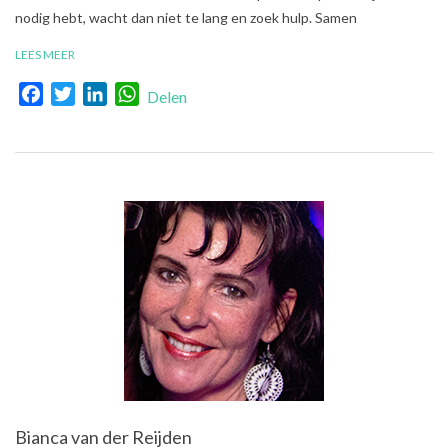
nodig hebt, wacht dan niet te lang en zoek hulp. Samen
LEES MEER
Facebook
Twitter
LinkedIn
WhatsApp
Delen
Bianca van der Reijden