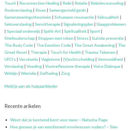
Touch
|
Reconnective Healing
|
Reiki
|
Relatie
|
Relatiecounseling
|
Rookverslaving
|
Rouw
|
Samengesteld gezin
|
Samenzweringstheorieën
|
Schumann resonantie
|
Seksualiteit
|
Seksverslaving
|
Sensitherapie
|
Signaleringsplan
|
Slaapproblemen
|
Speciaal onderwijs
|
Spirit-Art
|
Spiritualiteit
|
Sport
|
Stiefouderschap
|
Stoppen met roken
|
Stress
|
Suïcide preventie
|
The Body Code
|
The Emotion Code
|
The Great Awakening
|
The
Great Reset
|
Therapie
|
Touch for Health
|
Trauma Tekenen
|
UFO’s
|
Vaccinatie
|
Vaginisme
|
(V)echtscheiding
|
Vermoeidheid
|
Verslaving
|
Voeding
|
Voetreflexzone therapie
|
Voice Dialoque
|
Welzijn
|
Wietolie
|
Zelfheling
|
Zorg
Meld je aan als hulpaanbieder
Recente arikelen
Weet dat je bestemd bent voor meer – Natasha Page
Hoe genees je van emotioneel onvolwassen ouders? – Sian