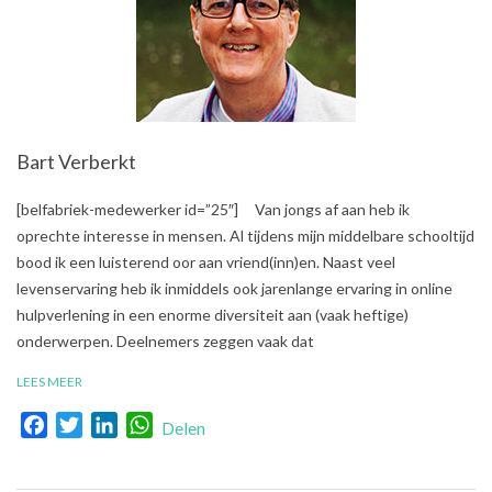
Bart Verberkt
2018-
[belfabriek-medewerker id=”25″] Van jongs af aan heb ik
01-
oprechte interesse in mensen. Al tijdens mijn middelbare schooltijd
18
bood ik een luisterend oor aan vriend(inn)en. Naast veel
levenservaring heb ik inmiddels ook jarenlange ervaring in online
hulpverlening in een enorme diversiteit aan (vaak heftige)
onderwerpen. Deelnemers zeggen vaak dat
LEES MEER
Facebook
Twitter
LinkedIn
WhatsApp
Delen