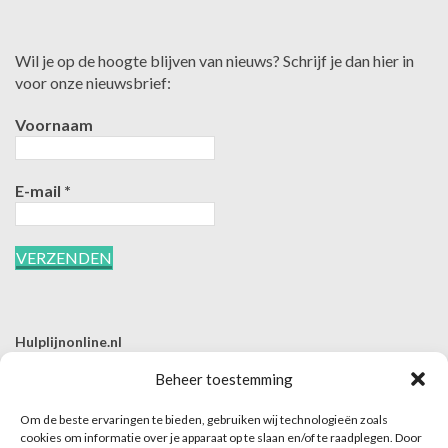
Wil je op de hoogte blijven van nieuws? Schrijf je dan hier in
voor onze nieuwsbrief:
Voornaam
E-mail
*
Hulplijnonline.nl
T | 085-0657494
Beheer toestemming
E | info@hulplijnonline.nl
Om de beste ervaringen te bieden, gebruiken wij technologieën zoals
Contactformulier
cookies om informatie over je apparaat op te slaan en/of te raadplegen. Door