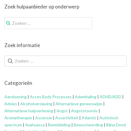
Zoek hulpaanbieder op onderwerp
Zoek
naar:
Zoek informatie
Categorieën
Aandoening
|
Acces Body Processes
|
Ademhaling
|
ADHD/ADD
|
Advies
|
Alcoholverslaving
|
Alternatieve geneeswijze
|
Alternatieve hulpverlening
|
Angst
|
Angststoornis
|
Aromatherapie
|
Ascensie
|
Assertiviteit
|
Atlantis
|
Autistisch
spectrum
|
Ayahuasca
|
Bemiddeling
|
Bewustwording
|
Bijna Dood