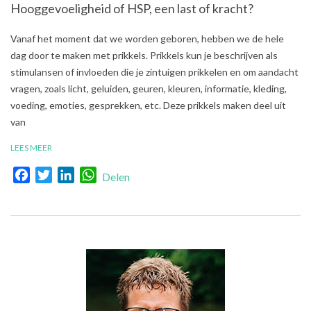
Hooggevoeligheid of HSP, een last of kracht?
2018-
Vanaf het moment dat we worden geboren, hebben we de hele
04-
dag door te maken met prikkels. Prikkels kun je beschrijven als
24
stimulansen of invloeden die je zintuigen prikkelen en om aandacht
vragen, zoals licht, geluiden, geuren, kleuren, informatie, kleding,
voeding, emoties, gesprekken, etc. Deze prikkels maken deel uit
van
LEES MEER
Facebook
Twitter
LinkedIn
WhatsApp
Delen