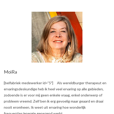
MoiRa
2017-
[belfabriek-medewerker id=”5″] Als wereldburger therapeut en
10-
ervaringsdeskundige heb ik heel veel ervaring op alle gebieden,
06
zodoende is er voor mij geen enkele vraag, enkel onderwerp of
probleem vreemd. Zelf ben ik erg gevoelig maar geaard en draai
nooit eromheen. Ik weet uit ervaring hoe wonderlijk
frequenties/energie genezend werkt