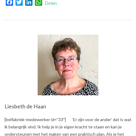
Facebook
Twitter
LinkedIn
WhatsApp
Delen
Liesbeth de Haan
2018-
[belfabriek-medewerker id=”33″] ‘Er zijn voor de ander’ dat is wat
09-
ik belangrijk vind. Ik help je in je eigen kracht te staan en kan je
14
ondersteunen met het maken van een praktisch plan. Als je het