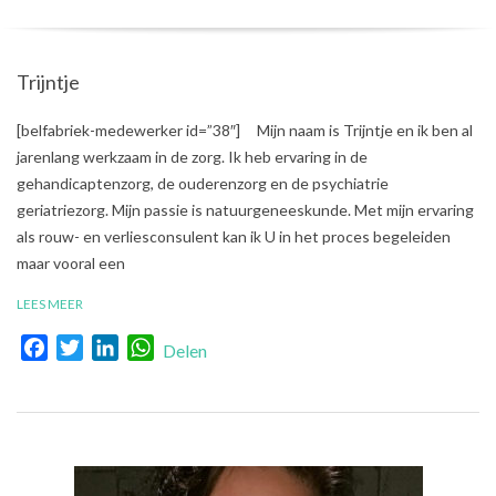
Trijntje
2020-
[belfabriek-medewerker id=”38″] Mijn naam is Trijntje en ik ben al
01-
jarenlang werkzaam in de zorg. Ik heb ervaring in de
08
gehandicaptenzorg, de ouderenzorg en de psychiatrie
geriatriezorg. Mijn passie is natuurgeneeskunde. Met mijn ervaring
als rouw- en verliesconsulent kan ik U in het proces begeleiden
maar vooral een
LEES MEER
Facebook
Twitter
LinkedIn
WhatsApp
Delen