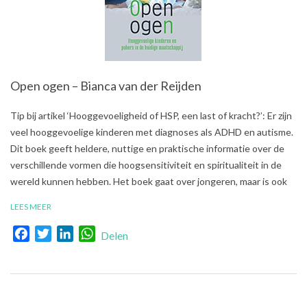
Open ogen – Bianca van der Reijden
2018-
Tip bij artikel ‘Hooggevoeligheid of HSP, een last of kracht?’: Er zijn
08-
veel hooggevoelige kinderen met diagnoses als ADHD en autisme.
10
Dit boek geeft heldere, nuttige en praktische informatie over de
verschillende vormen die hoogsensitiviteit en spiritualiteit in de
wereld kunnen hebben. Het boek gaat over jongeren, maar is ook
LEES MEER
Facebook
Twitter
LinkedIn
WhatsApp
Delen