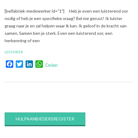
2017-
[belfabriek-medewerker id=”1″] Heb je even een luisterend oor
09-
nodig of heb je een specifieke vraag? Bel me gerust! Ik luister
26
graag naar je en zal helpen waar ik kan. Ik geloof in de kracht van
samen. Samen ben je sterk. Even een luisterend oor, een
herkenning of een
LEES MEER
Facebook
Twitter
LinkedIn
WhatsApp
Delen
HULPAANBIEDERSREGISTER