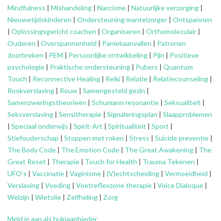
Mindfulness
|
Mishandeling
|
Narcisme
|
Natuurlijke verzorging
|
Nieuwetijdskinderen
|
Ondersteuning
mantelzorger
|
Ontspannen
|
Oplossingsgericht coachen
|
Organiseren
|
Orthomoleculair
|
Ouderen
|
Overspannenheid
|
Paniekaanvallen
|
Patronen
doorbreken
|
PEM
|
Persoonlijke ontwikkeling
|
Pijn
|
Positieve
psychologie
|
Praktische ondersteuning
|
Pubers
|
Quantum
Touch
|
Reconnective Healing
|
Reiki
|
Relatie
|
Relatiecounseling
|
Rookverslaving
|
Rouw
|
Samengesteld gezin
|
Samenzweringstheorieën
|
Schumann resonantie
|
Seksualiteit
|
Seksverslaving
|
Sensitherapie
|
Signaleringsplan
|
Slaapproblemen
|
Speciaal onderwijs
|
Spirit-Art
|
Spiritualiteit
|
Sport
|
Stiefouderschap
|
Stoppen met roken
|
Stress
|
Suïcide preventie
|
The Body Code
|
The Emotion Code
|
The Great Awakening
|
The
Great Reset
|
Therapie
|
Touch for Health
|
Trauma Tekenen
|
UFO’s
|
Vaccinatie
|
Vaginisme
|
(V)echtscheiding
|
Vermoeidheid
|
Verslaving
|
Voeding
|
Voetreflexzone therapie
|
Voice Dialoque
|
Welzijn
|
Wietolie
|
Zelfheling
|
Zorg
Meld je aan als hulpaanbieder