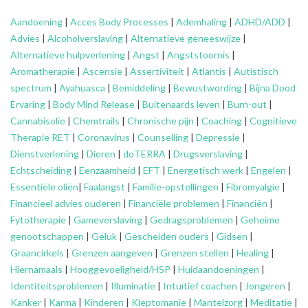
Aandoening
|
Acces Body Processes
|
Ademhaling
|
ADHD/ADD
|
Advies
|
Alcoholverslaving
|
Alternatieve geneeswijze
|
Alternatieve hulpverlening
|
Angst
|
Angststoornis
|
Aromatherapie
|
Ascensie
|
Assertiviteit
|
Atlantis
|
Autistisch
spectrum
|
Ayahuasca
|
Bemiddeling
|
Bewustwording
|
Bijna Dood
Ervaring
|
Body Mind Release
|
Buitenaards leven
|
Burn-out
|
Cannabisolie
|
Chemtrails
|
Chronische pijn
|
Coaching
|
Cognitieve
Therapie RET
|
Coronavirus
|
Counselling
|
Depressie
|
Dienstverlening
|
Dieren
|
doTERRA
|
Drugsverslaving
|
Echtscheiding
|
Eenzaamheid
|
EFT
|
Energetisch werk
|
Engelen
|
Essentiële oliën
|
Faalangst
|
Familie-opstellingen
|
Fibromyalgie
|
Financieel advies ouderen
|
Financiële problemen
|
Financiën
|
Fytotherapie
|
Gameverslaving
|
Gedragsproblemen
|
Geheime
genootschappen
|
Geluk
|
Gescheiden ouders
|
Gidsen
|
Graancirkels
|
Grenzen aangeven
|
Grenzen stellen
|
Healing
|
Hiernamaals
|
Hooggevoeligheid/HSP
|
Huidaandoeningen
|
Identiteitsproblemen
|
Illuminatie
|
Intuïtief coachen
|
Jongeren
|
Kanker
|
Karma
|
Kinderen
|
Kleptomanie
|
Mantelzorg
|
Meditatie
|