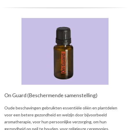
On Guard (Beschermende samenstelling)
2021-
Oude beschavingen gebruikten essentiële oliën en plantdelen
08-
voor een betere gezondheid en welzijn door bijvoorbeeld
03
aromatherapie, voor hun persoonlijke verzorging, om hun
gezondheid op peil te houden, voor religieuze ceremonies,