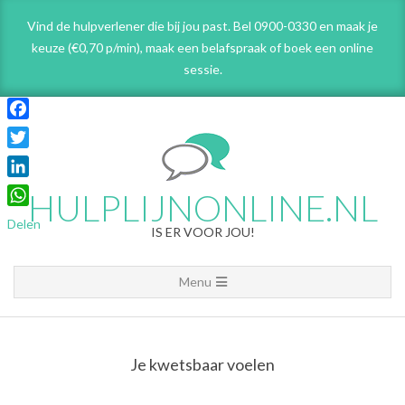
Skip
Vind de hulpverlener die bij jou past. Bel 0900-0330 en maak je
to
keuze (€0,70 p/min), maak een belafspraak
of boek een online
content
sessie.
Facebook
Twitter
LinkedIn
HULPLIJNONLINE.NL
WhatsApp
Delen
IS ER VOOR JOU!
Primary
Menu
Navigation
Menu
Je kwetsbaar voelen