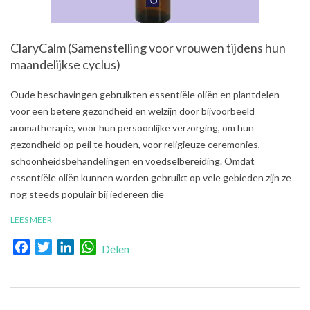
ClaryCalm (Samenstelling voor vrouwen tijdens hun
maandelijkse cyclus)
2021-
Oude beschavingen gebruikten essentiële oliën en plantdelen
08-
voor een betere gezondheid en welzijn door bijvoorbeeld
03
aromatherapie, voor hun persoonlijke verzorging, om hun
gezondheid op peil te houden, voor religieuze ceremonies,
schoonheidsbehandelingen en voedselbereiding. Omdat
essentiële oliën kunnen worden gebruikt op vele gebieden zijn ze
nog steeds populair bij iedereen die
LEES MEER
Facebook
Twitter
LinkedIn
WhatsApp
Delen