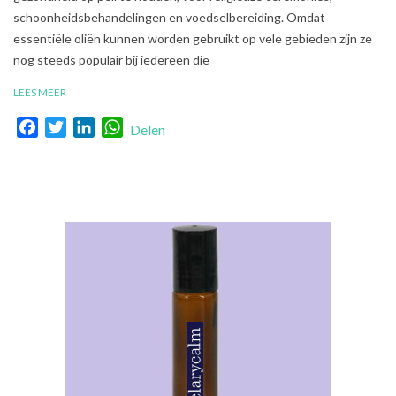
schoonheidsbehandelingen en voedselbereiding. Omdat
essentiële oliën kunnen worden gebruikt op vele gebieden zijn ze
nog steeds populair bij iedereen die
LEES MEER
Facebook
Twitter
LinkedIn
WhatsApp
Delen