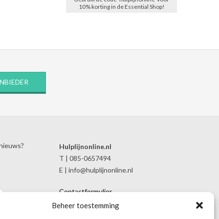
10% korting in de Essential Shop!
ANBIEDER
 nieuws?
Hulplijnonline.nl
T | 085-0657494
E | info@hulplijnonline.nl
Contactformulier
Over Hulplijnonline.nl
Beheer toestemming
Het team van Hulplijnonline.nl