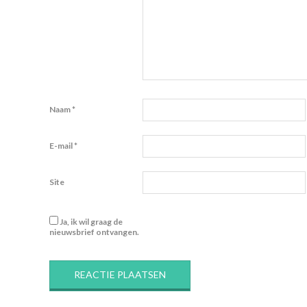
Naam
*
E-mail
*
Site
Ja, ik wil graag de
nieuwsbrief ontvangen.