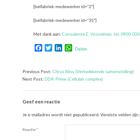
[belfabriek-medewerker id=”2″]
[belfabriek-medewerker id=”35″]
Met dank aan:
Consulente E. Vosselman, tel. 0900-033
Facebook
Twitter
LinkedIn
WhatsApp
Delen
2021-
Previous Post:
Citrus Bliss (Verkwikkende samenstelling)
08-
Next Post:
DDR-Prime (Cellulair complex)
03
Geef een reactie
Je e-mailadres wordt niet gepubliceerd.
Vereiste velden zij
Reactie
*