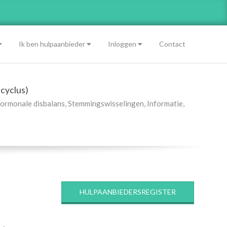
Ik ben hulpaanbieder
Inloggen
Contact
cyclus)
ormonale disbalans
,
Stemmingswisselingen
,
Informatie
,
HULPAANBIEDERSREGISTER