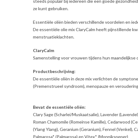
steeds populair bij iedereen die een goede gezondhei
ze kunt gebruiken.
Essentiële oliën bieden verschillende voordelen en iede
De essentiële olie mix ClaryCalm heeft pijnstillende kw
menstruatieklachten.
ClaryCalm
Samenstelling voor vrouwen tijdens hun maandelijkse 
Productbeschrijving:
De essentiële oliën in deze mix verlichten de sympto
(Premenstrueel syndroom), menopauze en veroudering
Bevat de essentiële oliën:
Clary Sage (Scharlei/Muskaatsalie), Lavender (Lavende
Roman Chamomile (Romeinse Kamille), Cedarwood (Ced
(Ylang Ylang), Geranium (Geranium), Fennel (Venkel), C
Palmarosa* (Palmarosa) en Vitex* (Monnikspeper)