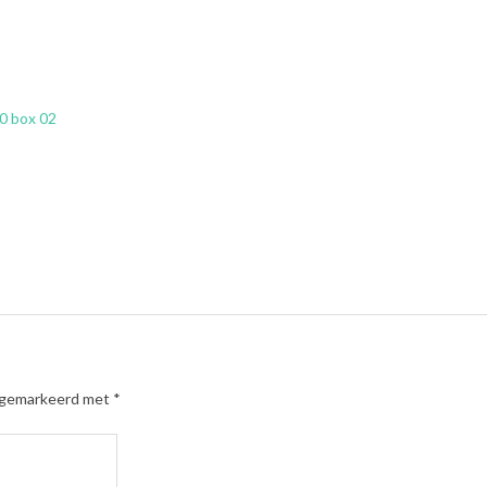
0 box 02
n gemarkeerd met
*