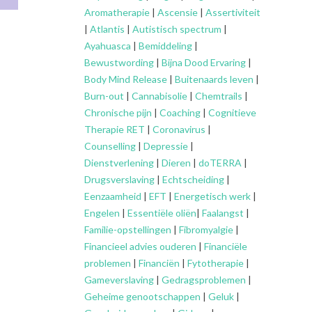
Aromatherapie
|
Ascensie
|
Assertiviteit
|
Atlantis
|
Autistisch spectrum
|
Ayahuasca
|
Bemiddeling
|
Bewustwording
|
Bijna Dood Ervaring
|
Body Mind Release
|
Buitenaards leven
|
Burn-out
|
Cannabisolie
|
Chemtrails
|
Chronische pijn
|
Coaching
|
Cognitieve
Therapie RET
|
Coronavirus
|
Counselling
|
Depressie
|
Dienstverlening
|
Dieren
|
doTERRA
|
Drugsverslaving
|
Echtscheiding
|
Eenzaamheid
|
EFT
|
Energetisch werk
|
Engelen
|
Essentiële oliën
|
Faalangst
|
Familie-opstellingen
|
Fibromyalgie
|
Financieel advies ouderen
|
Financiële
problemen
|
Financiën
|
Fytotherapie
|
Gameverslaving
|
Gedragsproblemen
|
Geheime genootschappen
|
Geluk
|