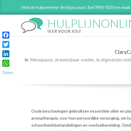
Skip
Vind de hulpverlener die bij jou past. Bel 0900-0330 en maak
to
content
HULPLIJNONLI
IS ER VOOR JOU!
Facebook
ClaryCa
Twitter
In
Menopauze
,
Je kwetsbaar voelen
,
Je afgesloten voe
LinkedIn
WhatsApp
Delen
Oude beschavingen gebruikten essentiële oliën en pla
aromatherapie, voor hun persoonlijke verzorging, om h
schoonheidsbehandelingen en voedselbereiding. Omdat