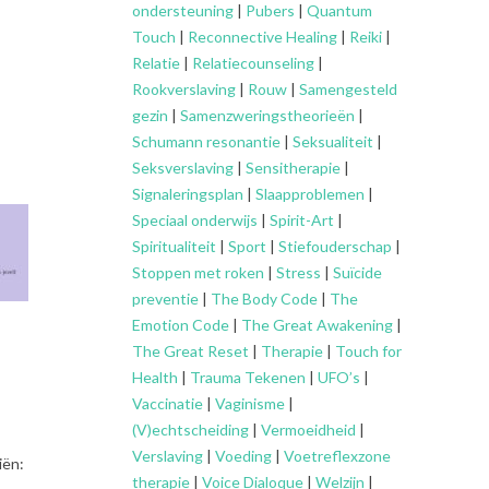
ondersteuning
|
Pubers
|
Quantum
Touch
|
Reconnective Healing
|
Reiki
|
Relatie
|
Relatiecounseling
|
Rookverslaving
|
Rouw
|
Samengesteld
gezin
|
Samenzweringstheorieën
|
Schumann resonantie
|
Seksualiteit
|
Seksverslaving
|
Sensitherapie
|
Signaleringsplan
|
Slaapproblemen
|
Speciaal onderwijs
|
Spirit-Art
|
Spiritualiteit
|
Sport
|
Stiefouderschap
|
Stoppen met roken
|
Stress
|
Suïcide
preventie
|
The Body Code
|
The
Emotion Code
|
The Great Awakening
|
The Great Reset
|
Therapie
|
Touch for
Health
|
Trauma Tekenen
|
UFO’s
|
Vaccinatie
|
Vaginisme
|
(V)echtscheiding
|
Vermoeidheid
|
Verslaving
|
Voeding
|
Voetreflexzone
iën:
therapie
|
Voice Dialoque
|
Welzijn
|