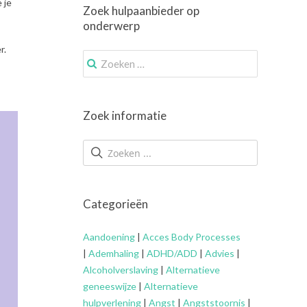
 je
Zoek hulpaanbieder op
onderwerp
r.
Zoek
naar:
Zoek informatie
Categorieën
Aandoening
|
Acces Body Processes
|
Ademhaling
|
ADHD/ADD
|
Advies
|
Alcoholverslaving
|
Alternatieve
geneeswijze
|
Alternatieve
hulpverlening
|
Angst
|
Angststoornis
|