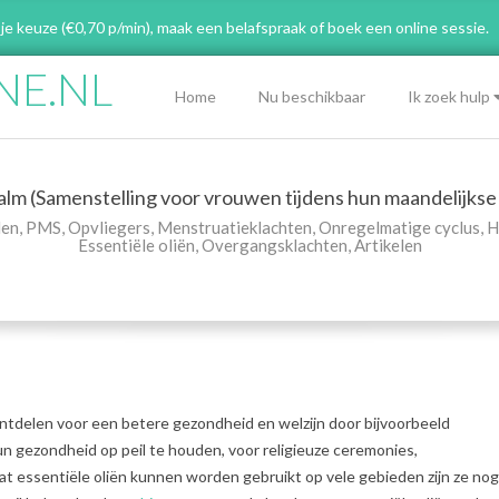
 je keuze (€0,70 p/min), maak een belafspraak
of boek een online sessie.
NE.NL
Primary
Home
Nu beschikbaar
Ik zoek hulp
Navigation
Menu
lm (Samenstelling voor vrouwen tijdens hun maandelijkse 
len
,
PMS
,
Opvliegers
,
Menstruatieklachten
,
Onregelmatige cyclus
,
H
Essentiële oliën
,
Overgangsklachten
,
Artikelen
ntdelen voor een betere gezondheid en welzijn door bijvoorbeeld
un gezondheid op peil te houden, voor religieuze ceremonies,
 essentiële oliën kunnen worden gebruikt op vele gebieden zijn ze nog