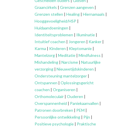
Gescheiden ouders
|
Gidsen
|
Graancirkels
|
Grenzen aangeven
|
Grenzen stellen
|
Healing
|
Hiernamaals
|
Hooggevoeligheid/HSP
|
Huidaandoeningen
|
Identiteitsproblemen
|
Illuminatie
|
Intuïtief coachen
|
Jongeren
|
Kanker
|
Karma
|
Kinderen
|
Kleptomanie
|
Mantelzorg
|
Meditatie
|
Mindfulness
|
Mishandeling
|
Narcisme
|
Natuurlijke
verzorging
|
Nieuwetijdskinderen
|
Ondersteuning
mantelzorger
|
Ontspannen
|
Oplossingsgericht
coachen
|
Organiseren
|
Orthomoleculair
|
Ouderen
|
Overspannenheid
|
Paniekaanvallen
|
Patronen doorbreken
|
PEM
|
Persoonlijke ontwikkeling
|
Pijn
|
Positieve psychologie
|
Praktische