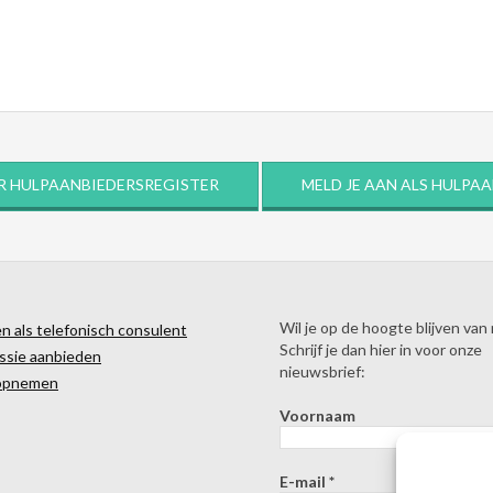
R HULPAANBIEDERSREGISTER
MELD JE AAN ALS HULPA
Wil je op de hoogte blijven van
 als telefonisch consulent
Schrijf je dan hier in voor onze
ssie aanbieden
nieuwsbrief:
opnemen
Voornaam
E-mail
*