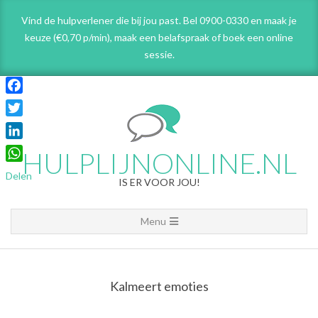
Skip
Vind de hulpverlener die bij jou past. Bel 0900-0330 en maak je
to
keuze (€0,70 p/min), maak een belafspraak
of boek een online
content
sessie.
Facebook
Twitter
LinkedIn
HULPLIJNONLINE.NL
WhatsApp
Delen
IS ER VOOR JOU!
Primary
Menu
Navigation
Menu
Kalmeert emoties