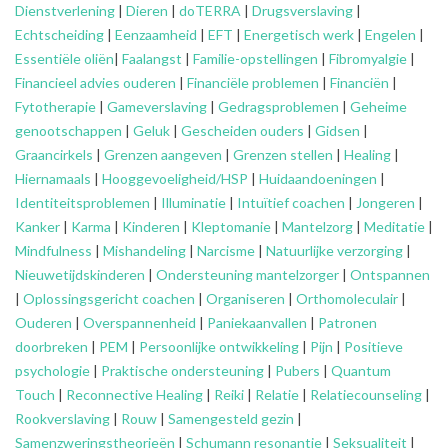
Dienstverlening
|
Dieren
|
doTERRA
|
Drugsverslaving
|
Echtscheiding
|
Eenzaamheid
|
EFT
|
Energetisch werk
|
Engelen
|
Essentiële oliën
|
Faalangst
|
Familie-opstellingen
|
Fibromyalgie
|
Financieel advies ouderen
|
Financiële problemen
|
Financiën
|
Fytotherapie
|
Gameverslaving
|
Gedragsproblemen
|
Geheime
genootschappen
|
Geluk
|
Gescheiden ouders
|
Gidsen
|
Graancirkels
|
Grenzen aangeven
|
Grenzen stellen
|
Healing
|
Hiernamaals
|
Hooggevoeligheid/HSP
|
Huidaandoeningen
|
Identiteitsproblemen
|
Illuminatie
|
Intuïtief coachen
|
Jongeren
|
Kanker
|
Karma
|
Kinderen
|
Kleptomanie
|
Mantelzorg
|
Meditatie
|
Mindfulness
|
Mishandeling
|
Narcisme
|
Natuurlijke verzorging
|
Nieuwetijdskinderen
|
Ondersteuning
mantelzorger
|
Ontspannen
|
Oplossingsgericht coachen
|
Organiseren
|
Orthomoleculair
|
Ouderen
|
Overspannenheid
|
Paniekaanvallen
|
Patronen
doorbreken
|
PEM
|
Persoonlijke ontwikkeling
|
Pijn
|
Positieve
psychologie
|
Praktische ondersteuning
|
Pubers
|
Quantum
Touch
|
Reconnective Healing
|
Reiki
|
Relatie
|
Relatiecounseling
|
Rookverslaving
|
Rouw
|
Samengesteld gezin
|
Samenzweringstheorieën
|
Schumann resonantie
|
Seksualiteit
|