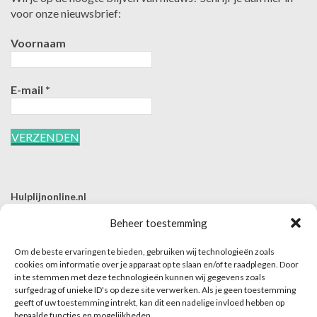
voor onze nieuwsbrief:
Voornaam
E-mail
*
Hulplijnonline.nl
T | 085-0657494
Beheer toestemming
E | info@hulplijnonline.nl
Om de beste ervaringen te bieden, gebruiken wij technologieën zoals
Contactformulier
cookies om informatie over je apparaat op te slaan en/of te raadplegen. Door
in te stemmen met deze technologieën kunnen wij gegevens zoals
Over Hulplijnonline.nl
surfgedrag of unieke ID's op deze site verwerken. Als je geen toestemming
Het team van Hulplijnonline.nl
geeft of uw toestemming intrekt, kan dit een nadelige invloed hebben op
bepaalde functies en mogelijkheden.