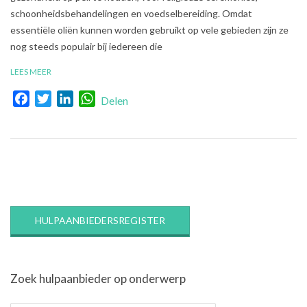
schoonheidsbehandelingen en voedselbereiding. Omdat
essentiële oliën kunnen worden gebruikt op vele gebieden zijn ze
nog steeds populair bij iedereen die
LEES MEER
Facebook
Twitter
LinkedIn
WhatsApp
Delen
HULPAANBIEDERSREGISTER
Zoek hulpaanbieder op onderwerp