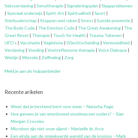
Seksverslaving
|
Sensitherapie
|
Signaleringsplan
|
Slaapproblemen
|
Speciaal onderwijs
|
Spirit-Art
|
Spiritualiteit
|
Sport
|
Stiefouderschap
|
Stoppen met roken
|
Stress
|
Suïcide preventie
|
The Body Code
|
The Emotion Code
|
The Great Awakening
|
The
Great Reset
|
Therapie
|
Touch for Health
|
Trauma Tekenen
|
UFO’s
|
Vaccinatie
|
Vaginisme
|
(V)echtscheiding
|
Vermoeidheid
|
Verslaving
|
Voeding
|
Voetreflexzone therapie
|
Voice Dialoque
|
Welzijn
|
Wietolie
|
Zelfheling
|
Zorg
Meld je aan als hulpaanbieder
Recente arikelen
Weet dat je bestemd bent voor meer – Natasha Page
Hoe genees je van emotioneel onvolwassen ouders? – Sian
Morgan-Crossley
Microben zijn niet onze vijand – Marizelle dr. Arce
Een einde aan de omgekeerde wereld van de kosmos – Mark