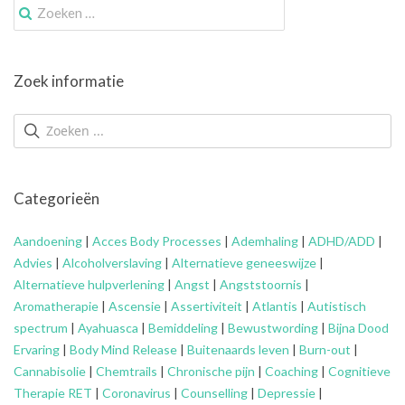
Zoek
naar:
Zoek informatie
Categorieën
Aandoening
|
Acces Body Processes
|
Ademhaling
|
ADHD/ADD
|
Advies
|
Alcoholverslaving
|
Alternatieve geneeswijze
|
Alternatieve hulpverlening
|
Angst
|
Angststoornis
|
Aromatherapie
|
Ascensie
|
Assertiviteit
|
Atlantis
|
Autistisch
spectrum
|
Ayahuasca
|
Bemiddeling
|
Bewustwording
|
Bijna Dood
Ervaring
|
Body Mind Release
|
Buitenaards leven
|
Burn-out
|
Cannabisolie
|
Chemtrails
|
Chronische pijn
|
Coaching
|
Cognitieve
Therapie RET
|
Coronavirus
|
Counselling
|
Depressie
|