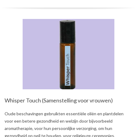
Whisper Touch (Samenstelling voor vrouwen)
2021-
Oude beschavingen gebruikten essentiële oliën en plantdelen
08-
voor een betere gezondheid en welzijn door bijvoorbeeld
03
aromatherapie, voor hun persoonlijke verzorging, om hun
gezondheid op peil te houden, voor religieuze ceremonies,