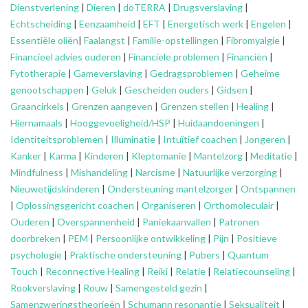
Dienstverlening
|
Dieren
|
doTERRA
|
Drugsverslaving
|
Echtscheiding
|
Eenzaamheid
|
EFT
|
Energetisch werk
|
Engelen
|
Essentiële oliën
|
Faalangst
|
Familie-opstellingen
|
Fibromyalgie
|
Financieel advies ouderen
|
Financiële problemen
|
Financiën
|
Fytotherapie
|
Gameverslaving
|
Gedragsproblemen
|
Geheime
genootschappen
|
Geluk
|
Gescheiden ouders
|
Gidsen
|
Graancirkels
|
Grenzen aangeven
|
Grenzen stellen
|
Healing
|
Hiernamaals
|
Hooggevoeligheid/HSP
|
Huidaandoeningen
|
Identiteitsproblemen
|
Illuminatie
|
Intuïtief coachen
|
Jongeren
|
Kanker
|
Karma
|
Kinderen
|
Kleptomanie
|
Mantelzorg
|
Meditatie
|
Mindfulness
|
Mishandeling
|
Narcisme
|
Natuurlijke verzorging
|
Nieuwetijdskinderen
|
Ondersteuning
mantelzorger
|
Ontspannen
|
Oplossingsgericht coachen
|
Organiseren
|
Orthomoleculair
|
Ouderen
|
Overspannenheid
|
Paniekaanvallen
|
Patronen
doorbreken
|
PEM
|
Persoonlijke ontwikkeling
|
Pijn
|
Positieve
psychologie
|
Praktische ondersteuning
|
Pubers
|
Quantum
Touch
|
Reconnective Healing
|
Reiki
|
Relatie
|
Relatiecounseling
|
Rookverslaving
|
Rouw
|
Samengesteld gezin
|
Samenzweringstheorieën
|
Schumann resonantie
|
Seksualiteit
|