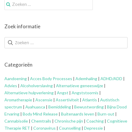
Zoek
naar:
Zoek informatie
Categorieën
Aandoening
|
Acces Body Processes
|
Ademhaling
|
ADHD/ADD
|
Advies
|
Alcoholverslaving
|
Alternatieve geneeswijze
|
Alternatieve hulpverlening
|
Angst
|
Angststoornis
|
Aromatherapie
|
Ascensie
|
Assertiviteit
|
Atlantis
|
Autistisch
spectrum
|
Ayahuasca
|
Bemiddeling
|
Bewustwording
|
Bijna Dood
Ervaring
|
Body Mind Release
|
Buitenaards leven
|
Burn-out
|
Cannabisolie
|
Chemtrails
|
Chronische pijn
|
Coaching
|
Cognitieve
Therapie RET
|
Coronavirus
|
Counselling
|
Depressie
|