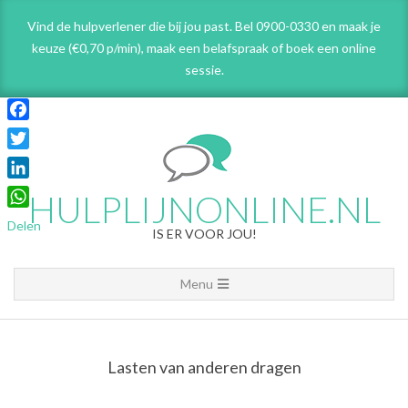
Skip
Vind de hulpverlener die bij jou past. Bel 0900-0330 en maak je
to
keuze (€0,70 p/min), maak een belafspraak
of boek een online
content
sessie.
Facebook
Twitter
LinkedIn
HULPLIJNONLINE.NL
WhatsApp
Delen
IS ER VOOR JOU!
Primary
Menu
Navigation
Menu
Lasten van anderen dragen