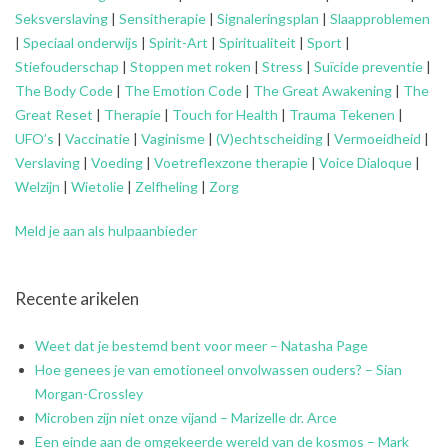
Seksverslaving
|
Sensitherapie
|
Signaleringsplan
|
Slaapproblemen
|
Speciaal onderwijs
|
Spirit-Art
|
Spiritualiteit
|
Sport
|
Stiefouderschap
|
Stoppen met roken
|
Stress
|
Suïcide preventie
|
The Body Code
|
The Emotion Code
|
The Great Awakening
|
The
Great Reset
|
Therapie
|
Touch for Health
|
Trauma Tekenen
|
UFO’s
|
Vaccinatie
|
Vaginisme
|
(V)echtscheiding
|
Vermoeidheid
|
Verslaving
|
Voeding
|
Voetreflexzone therapie
|
Voice Dialoque
|
Welzijn
|
Wietolie
|
Zelfheling
|
Zorg
Meld je aan als hulpaanbieder
Recente arikelen
Weet dat je bestemd bent voor meer – Natasha Page
Hoe genees je van emotioneel onvolwassen ouders? – Sian
Morgan-Crossley
Microben zijn niet onze vijand – Marizelle dr. Arce
Een einde aan de omgekeerde wereld van de kosmos – Mark