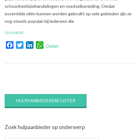
schoonheidsbehandelingen en voedselbereiding. Omdat
essentiële oliën kunnen worden gebruikt op vele gebieden zijn ze
nog steeds populair bij iedereen die
LEES MEER
Facebook
Twitter
LinkedIn
WhatsApp
Delen
HULPAANBIEDERSREGISTER
Zoek hulpaanbieder op onderwerp