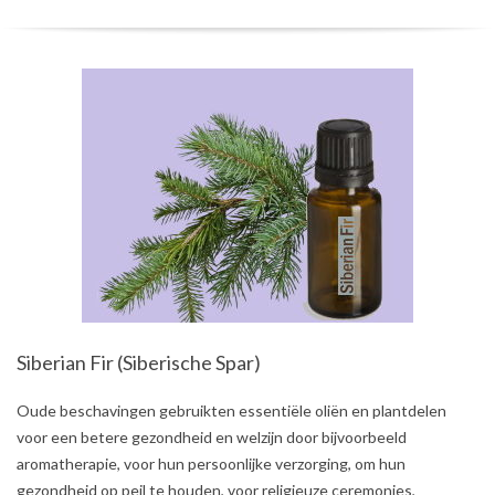
Siberian Fir (Siberische Spar)
2021-
Oude beschavingen gebruikten essentiële oliën en plantdelen
08-
voor een betere gezondheid en welzijn door bijvoorbeeld
02
aromatherapie, voor hun persoonlijke verzorging, om hun
gezondheid op peil te houden, voor religieuze ceremonies,