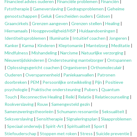
Financieel advies ouderen
|
Financiële problemen
|
Financiën
|
Fytotherapie
|
Gameverslaving
|
Gedragsproblemen
|
Geheime
genootschappen
|
Geluk
|
Gescheiden ouders
|
Gidsen
|
Graancirkels
|
Grenzen aangeven
|
Grenzen stellen
|
Healing
|
Hiernamaals
|
Hooggevoeligheid/HSP
|
Huidaandoeningen
|
Identiteitsproblemen
|
Illuminatie
|
Intuïtief coachen
|
Jongeren
|
Kanker
|
Karma
|
Kinderen
|
Kleptomanie
|
Mantelzorg
|
Meditatie
|
Mindfulness
|
Mishandeling
|
Narcisme
|
Natuurlijke verzorging
|
Nieuwetijdskinderen
|
Ondersteuning
mantelzorger
|
Ontspannen
|
Oplossingsgericht coachen
|
Organiseren
|
Orthomoleculair
|
Ouderen
|
Overspannenheid
|
Paniekaanvallen
|
Patronen
doorbreken
|
PEM
|
Persoonlijke ontwikkeling
|
Pijn
|
Positieve
psychologie
|
Praktische ondersteuning
|
Pubers
|
Quantum
Touch
|
Reconnective Healing
|
Reiki
|
Relatie
|
Relatiecounseling
|
Rookverslaving
|
Rouw
|
Samengesteld gezin
|
Samenzweringstheorieën
|
Schumann resonantie
|
Seksualiteit
|
Seksverslaving
|
Sensitherapie
|
Signaleringsplan
|
Slaapproblemen
|
Speciaal onderwijs
|
Spirit-Art
|
Spiritualiteit
|
Sport
|
Stiefouderschap
|
Stoppen met roken
|
Stress
|
Suïcide preventie
|