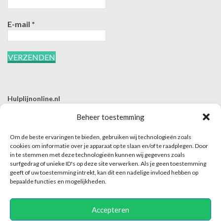
E-mail
*
Hulplijnonline.nl
T | 085-0657494
Beheer toestemming
E | info@hulplijnonline.nl
Om de beste ervaringen te bieden, gebruiken wij technologieën zoals
Contactformulier
cookies om informatie over je apparaat op te slaan en/of te raadplegen. Door
in te stemmen met deze technologieën kunnen wij gegevens zoals
Over Hulplijnonline.nl
surfgedrag of unieke ID's op deze site verwerken. Als je geen toestemming
Het team van Hulplijnonline.nl
geeft of uw toestemming intrekt, kan dit een nadelige invloed hebben op
bepaalde functies en mogelijkheden.
Accepteren