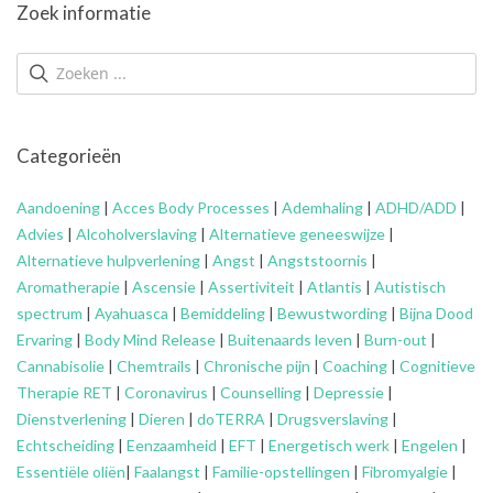
Zoek informatie
Categorieën
Aandoening
|
Acces Body Processes
|
Ademhaling
|
ADHD/ADD
|
Advies
|
Alcoholverslaving
|
Alternatieve geneeswijze
|
Alternatieve hulpverlening
|
Angst
|
Angststoornis
|
Aromatherapie
|
Ascensie
|
Assertiviteit
|
Atlantis
|
Autistisch
spectrum
|
Ayahuasca
|
Bemiddeling
|
Bewustwording
|
Bijna Dood
Ervaring
|
Body Mind Release
|
Buitenaards leven
|
Burn-out
|
Cannabisolie
|
Chemtrails
|
Chronische pijn
|
Coaching
|
Cognitieve
Therapie RET
|
Coronavirus
|
Counselling
|
Depressie
|
Dienstverlening
|
Dieren
|
doTERRA
|
Drugsverslaving
|
Echtscheiding
|
Eenzaamheid
|
EFT
|
Energetisch werk
|
Engelen
|
Essentiële oliën
|
Faalangst
|
Familie-opstellingen
|
Fibromyalgie
|