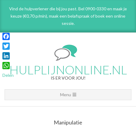
Skip
Vind de hulpverlener die bij jou past. Bel 0900-0330 en maak je
to
keuze (€0,70 p/min), maak een belafspraak
of boek een online
content
sessie.
Facebook
Twitter
LinkedIn
HULPLIJNONLINE.NL
WhatsApp
Delen
IS ER VOOR JOU!
Primary
Menu
Navigation
Menu
Manipulatie