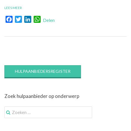
LEES MEER
Facebook
Twitter
LinkedIn
WhatsApp
Delen
HULPAANBIEDERSREGISTER
Zoek hulpaanbieder op onderwerp
Zoek
naar: