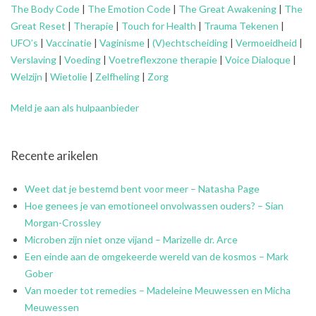
The Body Code
|
The Emotion Code
|
The Great Awakening
|
The
Great Reset
|
Therapie
|
Touch for Health
|
Trauma Tekenen
|
UFO’s
|
Vaccinatie
|
Vaginisme
|
(V)echtscheiding
|
Vermoeidheid
|
Verslaving
|
Voeding
|
Voetreflexzone therapie
|
Voice Dialoque
|
Welzijn
|
Wietolie
|
Zelfheling
|
Zorg
Meld je aan als hulpaanbieder
Recente arikelen
Weet dat je bestemd bent voor meer – Natasha Page
Hoe genees je van emotioneel onvolwassen ouders? – Sian
Morgan-Crossley
Microben zijn niet onze vijand – Marizelle dr. Arce
Een einde aan de omgekeerde wereld van de kosmos – Mark
Gober
Van moeder tot remedies – Madeleine Meuwessen en Micha
Meuwessen