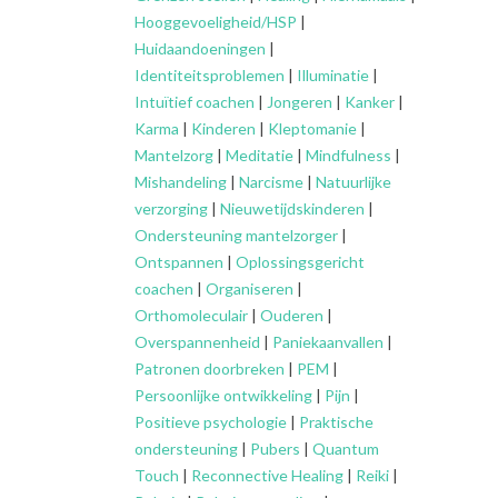
Hooggevoeligheid/HSP
|
Huidaandoeningen
|
Identiteitsproblemen
|
Illuminatie
|
Intuïtief coachen
|
Jongeren
|
Kanker
|
Karma
|
Kinderen
|
Kleptomanie
|
Mantelzorg
|
Meditatie
|
Mindfulness
|
Mishandeling
|
Narcisme
|
Natuurlijke
verzorging
|
Nieuwetijdskinderen
|
Ondersteuning
mantelzorger
|
Ontspannen
|
Oplossingsgericht
coachen
|
Organiseren
|
Orthomoleculair
|
Ouderen
|
Overspannenheid
|
Paniekaanvallen
|
Patronen doorbreken
|
PEM
|
Persoonlijke ontwikkeling
|
Pijn
|
Positieve psychologie
|
Praktische
ondersteuning
|
Pubers
|
Quantum
Touch
|
Reconnective Healing
|
Reiki
|