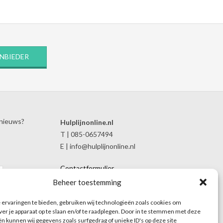
ANBIEDER
 nieuws?
Hulplijnonline.nl
T | 085-0657494
E | info@hulplijnonline.nl
Contactformulier
Over Hulplijnonline.nl
Beheer toestemming
Het team van Hulplijnonline.nl
ervaringen te bieden, gebruiken wij technologieën zoals cookies om
ver je apparaat op te slaan en/of te raadplegen. Door in te stemmen met deze
n kunnen wij gegevens zoals surfgedrag of unieke ID's op deze site