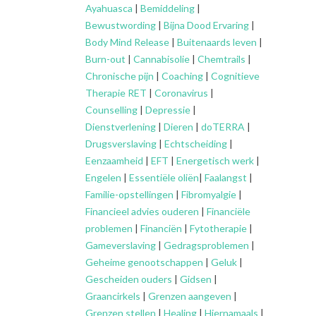
Ayahuasca
|
Bemiddeling
|
Bewustwording
|
Bijna Dood Ervaring
|
Body Mind Release
|
Buitenaards leven
|
Burn-out
|
Cannabisolie
|
Chemtrails
|
Chronische pijn
|
Coaching
|
Cognitieve
Therapie RET
|
Coronavirus
|
Counselling
|
Depressie
|
Dienstverlening
|
Dieren
|
doTERRA
|
Drugsverslaving
|
Echtscheiding
|
Eenzaamheid
|
EFT
|
Energetisch werk
|
Engelen
|
Essentiële oliën
|
Faalangst
|
Familie-opstellingen
|
Fibromyalgie
|
Financieel advies ouderen
|
Financiële
problemen
|
Financiën
|
Fytotherapie
|
Gameverslaving
|
Gedragsproblemen
|
Geheime genootschappen
|
Geluk
|
Gescheiden ouders
|
Gidsen
|
Graancirkels
|
Grenzen aangeven
|
Grenzen stellen
|
Healing
|
Hiernamaals
|