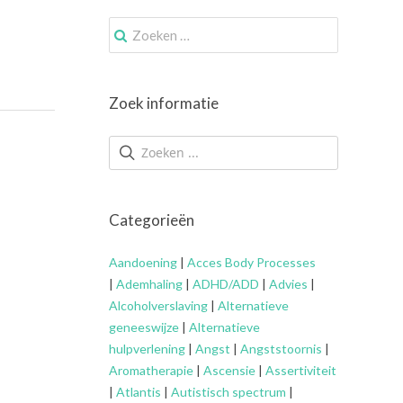
Zoek
naar:
Zoek informatie
Categorieën
Aandoening
|
Acces Body Processes
|
Ademhaling
|
ADHD/ADD
|
Advies
|
Alcoholverslaving
|
Alternatieve
geneeswijze
|
Alternatieve
hulpverlening
|
Angst
|
Angststoornis
|
Aromatherapie
|
Ascensie
|
Assertiviteit
|
Atlantis
|
Autistisch spectrum
|