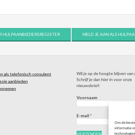
R HULPAANBIEDERSREGISTER
MELD JE AAN ALS HULPA
Wil je op de hoogte blijven van
 als telefonisch consulent
Schrijf je dan hier in voor onze
ssie aanbieden
nieuwsbrief:
opnemen
Voornaam
E-mail
*
Om de beste 
informatie o
technologieë