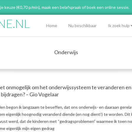
 je keuze (€0,70 p/min), maak een belafspraak
of boek een online sessie.
NE.NL
Primary
Home
Nu beschikbaar
Ik zoek hulp
Navigation
Menu
Onderwijs
het onmogelijk om het onderwijssysteem te veranderen en
 bijdragen? – Gio Vogelaar
eden begon ik langzaam te beseffen, dat ons onderwijs- en daaraan gerel
m eigenlijk hoognodig veranderd diende (en nog dient!) te worden. Di
wust werd, dat de kinderen met “gedragsproblemen” waarmee ik toen n
me eigenlijk mijn eigen gedrag