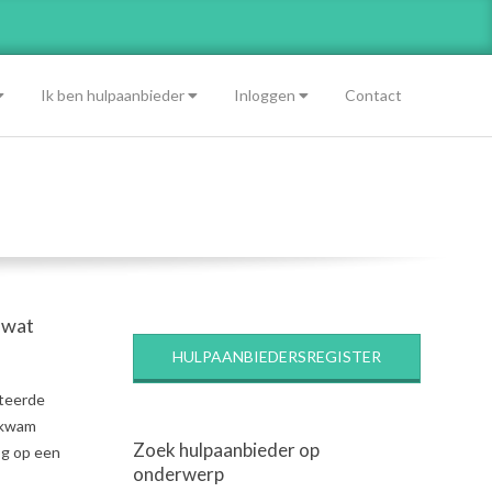
Ik ben hulpaanbieder
Inloggen
Contact
 wat
HULPAANBIEDERSREGISTER
ateerde
t kwam
Zoek hulpaanbieder op
og op een
onderwerp