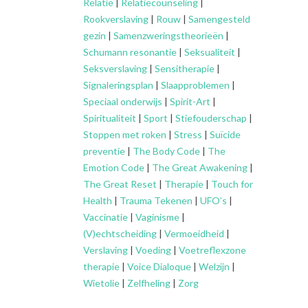
Relatie
|
Relatiecounseling
|
Rookverslaving
|
Rouw
|
Samengesteld
gezin
|
Samenzweringstheorieën
|
Schumann resonantie
|
Seksualiteit
|
Seksverslaving
|
Sensitherapie
|
Signaleringsplan
|
Slaapproblemen
|
Speciaal onderwijs
|
Spirit-Art
|
Spiritualiteit
|
Sport
|
Stiefouderschap
|
Stoppen met roken
|
Stress
|
Suïcide
preventie
|
The Body Code
|
The
Emotion Code
|
The Great Awakening
|
The Great Reset
|
Therapie
|
Touch for
Health
|
Trauma Tekenen
|
UFO’s
|
Vaccinatie
|
Vaginisme
|
(V)echtscheiding
|
Vermoeidheid
|
Verslaving
|
Voeding
|
Voetreflexzone
therapie
|
Voice Dialoque
|
Welzijn
|
Wietolie
|
Zelfheling
|
Zorg