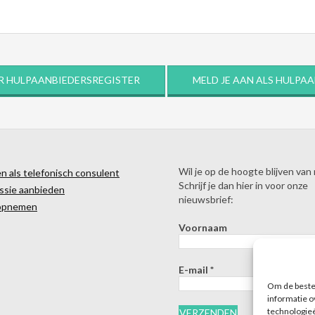
R HULPAANBIEDERSREGISTER
MELD JE AAN ALS HULPA
Wil je op de hoogte blijven van
 als telefonisch consulent
Schrijf je dan hier in voor onze
ssie aanbieden
nieuwsbrief:
opnemen
Voornaam
E-mail
*
Om de beste 
informatie o
technologieë