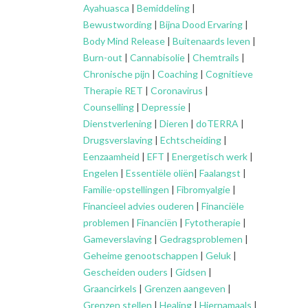
Ayahuasca
|
Bemiddeling
|
Bewustwording
|
Bijna Dood Ervaring
|
Body Mind Release
|
Buitenaards leven
|
Burn-out
|
Cannabisolie
|
Chemtrails
|
Chronische pijn
|
Coaching
|
Cognitieve
Therapie RET
|
Coronavirus
|
Counselling
|
Depressie
|
Dienstverlening
|
Dieren
|
doTERRA
|
Drugsverslaving
|
Echtscheiding
|
Eenzaamheid
|
EFT
|
Energetisch werk
|
Engelen
|
Essentiële oliën
|
Faalangst
|
Familie-opstellingen
|
Fibromyalgie
|
Financieel advies ouderen
|
Financiële
problemen
|
Financiën
|
Fytotherapie
|
Gameverslaving
|
Gedragsproblemen
|
Geheime genootschappen
|
Geluk
|
Gescheiden ouders
|
Gidsen
|
Graancirkels
|
Grenzen aangeven
|
Grenzen stellen
|
Healing
|
Hiernamaals
|