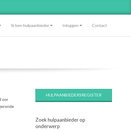
Ik ben hulpaanbieder
Inloggen
Contact
HULPAANBIEDERSREGISTER
d oor
fgeronde
Zoek hulpaanbieder op
onderwerp