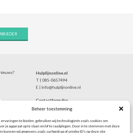
ANBIEDER
 nieuws?
Hulplijnonline.nl
T | 085-0657494
E | info@hulplijnonline.nl
Contactformulier
Over Hulplijnonline.nl
Beheer toestemming
Het team van Hulplijnonline.nl
ervaringen te bieden, gebruiken wij technologieën zoals cookies om
ver je apparaat op te slaan en/of te raadplegen. Door in te stemmen met deze
n kunnen wij gegevens zoals surfgedrag of unieke ID's op deze site