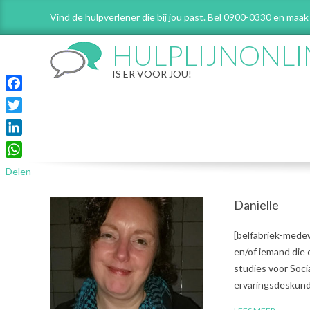
Skip
Vind de hulpverlener die bij jou past. Bel 0900-0330 en maak
to
content
HULPLIJNONLI
IS ER VOOR JOU!
Facebook
Twitter
LinkedIn
WhatsApp
Delen
Danielle
2018-
[belfabriek-medew
12-
en/of iemand die 
18
studies voor Soci
ervaringsdeskundi