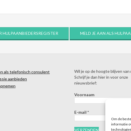
R HULPAANBIEDERSREGISTER
MELD JE AAN ALS HULPA
Wil je op de hoogte blijven van
 als telefonisch consulent
Schrijf je dan hier in voor onze
ssie aanbieden
nieuwsbrief:
opnemen
Voornaam
E-mail
*
Om de beste 
informatie o
technologieë