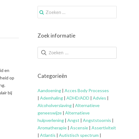
Zoek
naar:
Zoek informatie
id en
Categorieën
dheid op
ng.
Aandoening
|
Acces Body Processes
air bij
|
Ademhaling
|
ADHD/ADD
|
Advies
|
Alcoholverslaving
|
Alternatieve
geneeswijze
|
Alternatieve
hulpverlening
|
Angst
|
Angststoornis
|
Aromatherapie
|
Ascensie
|
Assertiviteit
|
Atlantis
|
Autistisch spectrum
|