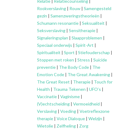
Relatie
|
Relatiecounseling
|
Rookverslaving
|
Rouw
|
Samengesteld
gezin
|
Samenzweringstheorieën
|
Schumann resonantie
|
Seksualiteit
|
Seksverslaving
|
Sensitherapie
|
Signaleringsplan
|
Slaapproblemen
|
Speciaal onderwijs
|
Spirit-Art
|
Spiritualiteit
|
Sport
|
Stiefouderschap
|
Stoppen met roken
|
Stress
|
Suïcide
preventie
|
The Body Code
|
The
Emotion Code
|
The Great Awakening
|
The Great Reset
|
Therapie
|
Touch for
Health
|
Trauma Tekenen
|
UFO’s
|
Vaccinatie
|
Vaginisme
|
(V)echtscheiding
|
Vermoeidheid
|
Verslaving
|
Voeding
|
Voetreflexzone
therapie
|
Voice Dialoque
|
Welzijn
|
Wietolie
|
Zelfheling
|
Zorg