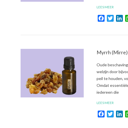
LEES MEER
Facebook
Twitte
Li
Myrrh (Mirre)
2021-
Oude beschavinge
08-
welzijn door bijv
01
peil te houden, 
Omdat essentiële 
iedereen die
LEES MEER
Facebook
Twitte
Li