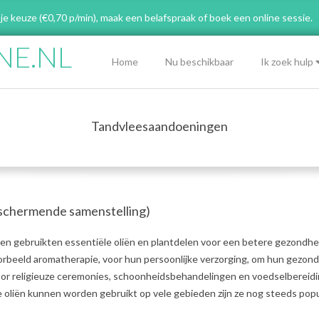
 je keuze (€0,70 p/min), maak een belafspraak
of boek een online sessie.
NE.NL
Primary
Home
Nu beschikbaar
Ik zoek hulp
Navigation
Menu
Tandvleesaandoeningen
schermende samenstelling)
n gebruikten essentiële oliën en plantdelen voor een betere gezondhe
oorbeeld aromatherapie, voor hun persoonlijke verzorging, om hun gezon
voor religieuze ceremonies, schoonheidsbehandelingen en voedselbereidi
oliën kunnen worden gebruikt op vele gebieden zijn ze nog steeds popul