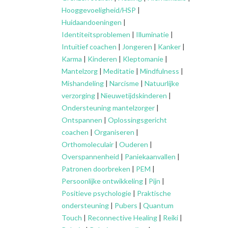
Hooggevoeligheid/HSP
|
Huidaandoeningen
|
Identiteitsproblemen
|
Illuminatie
|
Intuïtief coachen
|
Jongeren
|
Kanker
|
Karma
|
Kinderen
|
Kleptomanie
|
Mantelzorg
|
Meditatie
|
Mindfulness
|
Mishandeling
|
Narcisme
|
Natuurlijke
verzorging
|
Nieuwetijdskinderen
|
Ondersteuning
mantelzorger
|
Ontspannen
|
Oplossingsgericht
coachen
|
Organiseren
|
Orthomoleculair
|
Ouderen
|
Overspannenheid
|
Paniekaanvallen
|
Patronen doorbreken
|
PEM
|
Persoonlijke ontwikkeling
|
Pijn
|
Positieve psychologie
|
Praktische
ondersteuning
|
Pubers
|
Quantum
Touch
|
Reconnective Healing
|
Reiki
|