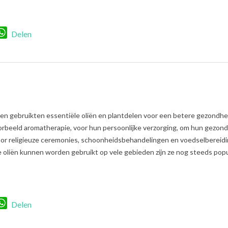
r
nkedIn
WhatsApp
Delen
n gebruikten essentiële oliën en plantdelen voor een betere gezondhe
oorbeeld aromatherapie, voor hun persoonlijke verzorging, om hun gezon
voor religieuze ceremonies, schoonheidsbehandelingen en voedselbereidi
oliën kunnen worden gebruikt op vele gebieden zijn ze nog steeds popul
r
nkedIn
WhatsApp
Delen