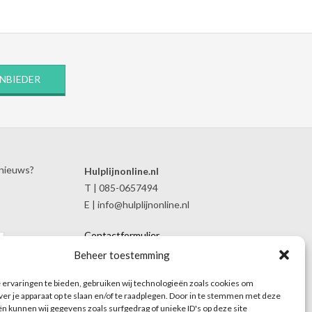
ANBIEDER
 nieuws?
Hulplijnonline.nl
T | 085-0657494
E | info@hulplijnonline.nl
Contactformulier
Over Hulplijnonline.nl
Beheer toestemming
Het team van Hulplijnonline.nl
ervaringen te bieden, gebruiken wij technologieën zoals cookies om
ver je apparaat op te slaan en/of te raadplegen. Door in te stemmen met deze
n kunnen wij gegevens zoals surfgedrag of unieke ID's op deze site