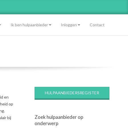
Ik ben hulpaanbieder
Inloggen
Contact
HULPAANBIEDERSREGISTER
id en
dheid op
ng.
Zoek hulpaanbieder op
air bij
onderwerp