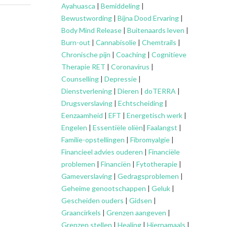
Ayahuasca
|
Bemiddeling
|
Bewustwording
|
Bijna Dood Ervaring
|
Body Mind Release
|
Buitenaards leven
|
Burn-out
|
Cannabisolie
|
Chemtrails
|
Chronische pijn
|
Coaching
|
Cognitieve
Therapie RET
|
Coronavirus
|
Counselling
|
Depressie
|
Dienstverlening
|
Dieren
|
doTERRA
|
Drugsverslaving
|
Echtscheiding
|
Eenzaamheid
|
EFT
|
Energetisch werk
|
Engelen
|
Essentiële oliën
|
Faalangst
|
Familie-opstellingen
|
Fibromyalgie
|
Financieel advies ouderen
|
Financiële
problemen
|
Financiën
|
Fytotherapie
|
Gameverslaving
|
Gedragsproblemen
|
Geheime genootschappen
|
Geluk
|
Gescheiden ouders
|
Gidsen
|
Graancirkels
|
Grenzen aangeven
|
Grenzen stellen
|
Healing
|
Hiernamaals
|