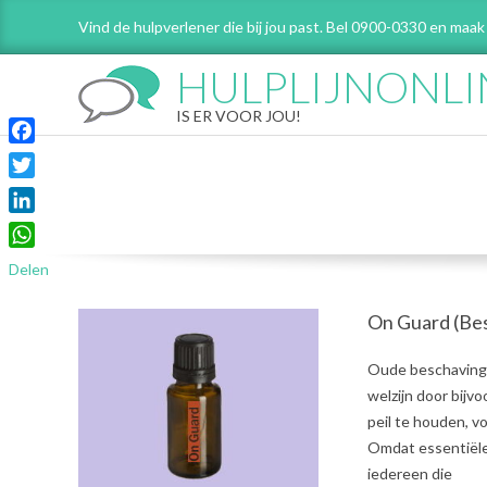
Skip
Vind de hulpverlener die bij jou past. Bel 0900-0330 en maak
to
content
HULPLIJNONLI
IS ER VOOR JOU!
Facebook
Twitter
LinkedIn
WhatsApp
Delen
On Guard (Be
2021-
Oude beschavinge
08-
welzijn door bijv
03
peil te houden, 
Omdat essentiële 
iedereen die