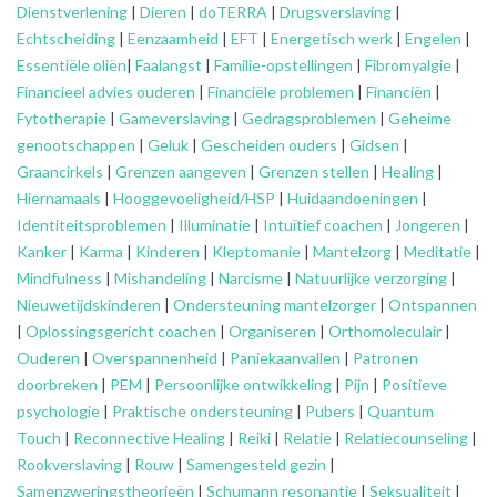
Dienstverlening
|
Dieren
|
doTERRA
|
Drugsverslaving
|
Echtscheiding
|
Eenzaamheid
|
EFT
|
Energetisch werk
|
Engelen
|
Essentiële oliën
|
Faalangst
|
Familie-opstellingen
|
Fibromyalgie
|
Financieel advies ouderen
|
Financiële problemen
|
Financiën
|
Fytotherapie
|
Gameverslaving
|
Gedragsproblemen
|
Geheime
genootschappen
|
Geluk
|
Gescheiden ouders
|
Gidsen
|
Graancirkels
|
Grenzen aangeven
|
Grenzen stellen
|
Healing
|
Hiernamaals
|
Hooggevoeligheid/HSP
|
Huidaandoeningen
|
Identiteitsproblemen
|
Illuminatie
|
Intuïtief coachen
|
Jongeren
|
Kanker
|
Karma
|
Kinderen
|
Kleptomanie
|
Mantelzorg
|
Meditatie
|
Mindfulness
|
Mishandeling
|
Narcisme
|
Natuurlijke verzorging
|
Nieuwetijdskinderen
|
Ondersteuning
mantelzorger
|
Ontspannen
|
Oplossingsgericht coachen
|
Organiseren
|
Orthomoleculair
|
Ouderen
|
Overspannenheid
|
Paniekaanvallen
|
Patronen
doorbreken
|
PEM
|
Persoonlijke ontwikkeling
|
Pijn
|
Positieve
psychologie
|
Praktische ondersteuning
|
Pubers
|
Quantum
Touch
|
Reconnective Healing
|
Reiki
|
Relatie
|
Relatiecounseling
|
Rookverslaving
|
Rouw
|
Samengesteld gezin
|
Samenzweringstheorieën
|
Schumann resonantie
|
Seksualiteit
|