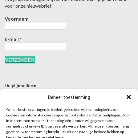
voor onze nieuwsbrief:
Voornaam
E-mail
*
Hulplijnonline.nl
T | 085-0657494
Beheer toestemming
E | info@hulplijnonline.nl
Om de beste ervaringen te bieden, gebruiken wij technologieën zoals
Contactformulier
cookies om informatie over je apparaat op te slaan en/of te raadplegen. Door
in te stemmen met deze technologieën kunnen wij gegevens zoals
Over Hulplijnonline.nl
surfgedrag of unieke ID's op deze site verwerken. Als je geen toestemming
Het team van Hulplijnonline.nl
geeft of uw toestemming intrekt, kan dit een nadelige invloed hebben op
bepaalde functies en mogelijkheden.