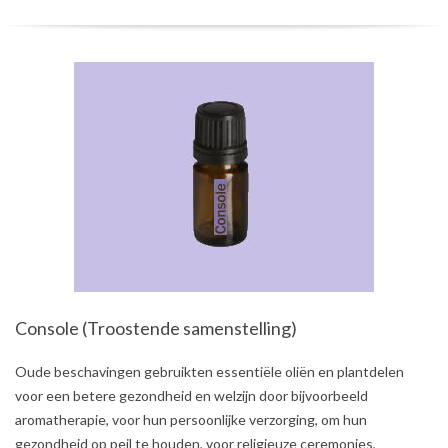
Console (Troostende samenstelling)
2021-
Oude beschavingen gebruikten essentiële oliën en plantdelen
08-
voor een betere gezondheid en welzijn door bijvoorbeeld
03
aromatherapie, voor hun persoonlijke verzorging, om hun
gezondheid op peil te houden, voor religieuze ceremonies,