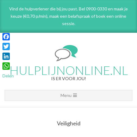
Skip
Vind de hulpverlener die bij jou past. Bel 0900-0330 en maak je
to
keuze (€0,70 p/min), maak een belafspraak
of boek een online
content
sessie.
Facebook
Twitter
LinkedIn
HULPLIJNONLINE.NL
WhatsApp
Delen
IS ER VOOR JOU!
Primary
Menu
Navigation
Menu
Veiligheid