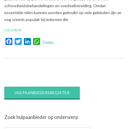
schoonheidsbehandelingen en voedselbereiding. Omdat
essentiële oliën kunnen worden gebruikt op vele gebieden zijn ze
nog steeds populair bij iedereen die
LEES MEER
Facebook
Twitter
LinkedIn
WhatsApp
Delen
HULPAANBIEDERSREGISTER
Zoek hulpaanbieder op onderwerp