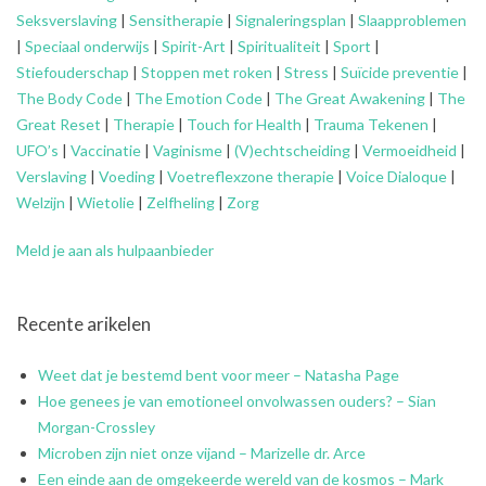
Seksverslaving
|
Sensitherapie
|
Signaleringsplan
|
Slaapproblemen
|
Speciaal onderwijs
|
Spirit-Art
|
Spiritualiteit
|
Sport
|
Stiefouderschap
|
Stoppen met roken
|
Stress
|
Suïcide preventie
|
The Body Code
|
The Emotion Code
|
The Great Awakening
|
The
Great Reset
|
Therapie
|
Touch for Health
|
Trauma Tekenen
|
UFO’s
|
Vaccinatie
|
Vaginisme
|
(V)echtscheiding
|
Vermoeidheid
|
Verslaving
|
Voeding
|
Voetreflexzone therapie
|
Voice Dialoque
|
Welzijn
|
Wietolie
|
Zelfheling
|
Zorg
Meld je aan als hulpaanbieder
Recente arikelen
Weet dat je bestemd bent voor meer – Natasha Page
Hoe genees je van emotioneel onvolwassen ouders? – Sian
Morgan-Crossley
Microben zijn niet onze vijand – Marizelle dr. Arce
Een einde aan de omgekeerde wereld van de kosmos – Mark