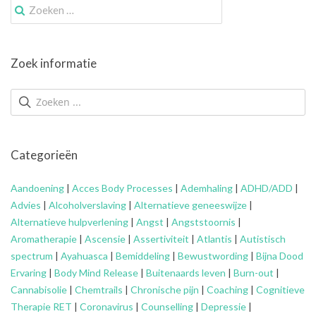
Zoek
naar:
Zoek informatie
Categorieën
Aandoening
|
Acces Body Processes
|
Ademhaling
|
ADHD/ADD
|
Advies
|
Alcoholverslaving
|
Alternatieve geneeswijze
|
Alternatieve hulpverlening
|
Angst
|
Angststoornis
|
Aromatherapie
|
Ascensie
|
Assertiviteit
|
Atlantis
|
Autistisch
spectrum
|
Ayahuasca
|
Bemiddeling
|
Bewustwording
|
Bijna Dood
Ervaring
|
Body Mind Release
|
Buitenaards leven
|
Burn-out
|
Cannabisolie
|
Chemtrails
|
Chronische pijn
|
Coaching
|
Cognitieve
Therapie RET
|
Coronavirus
|
Counselling
|
Depressie
|