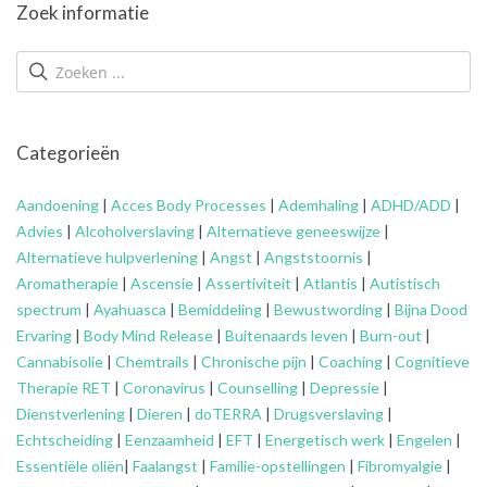
Zoek informatie
Categorieën
Aandoening
|
Acces Body Processes
|
Ademhaling
|
ADHD/ADD
|
Advies
|
Alcoholverslaving
|
Alternatieve geneeswijze
|
Alternatieve hulpverlening
|
Angst
|
Angststoornis
|
Aromatherapie
|
Ascensie
|
Assertiviteit
|
Atlantis
|
Autistisch
spectrum
|
Ayahuasca
|
Bemiddeling
|
Bewustwording
|
Bijna Dood
Ervaring
|
Body Mind Release
|
Buitenaards leven
|
Burn-out
|
Cannabisolie
|
Chemtrails
|
Chronische pijn
|
Coaching
|
Cognitieve
Therapie RET
|
Coronavirus
|
Counselling
|
Depressie
|
Dienstverlening
|
Dieren
|
doTERRA
|
Drugsverslaving
|
Echtscheiding
|
Eenzaamheid
|
EFT
|
Energetisch werk
|
Engelen
|
Essentiële oliën
|
Faalangst
|
Familie-opstellingen
|
Fibromyalgie
|