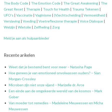
The Body Code
|
The Emotion Code
|
The Great Awakening
|
The
Great Reset
|
Therapie
|
Touch for Health
|
Trauma Tekenen
|
UFO’s
|
Vaccinatie
|
Vaginisme
|
(V)echtscheiding
|
Vermoeidheid
|
Verslaving
|
Voeding
|
Voetreflexzone therapie
|
Voice Dialoque
|
Welzijn
|
Wietolie
|
Zelfheling
|
Zorg
Meld je aan als hulpaanbieder
Recente arikelen
Weet dat je bestemd bent voor meer – Natasha Page
Hoe genees je van emotioneel onvolwassen ouders? – Sian
Morgan-Crossley
Microben zijn niet onze vijand – Marizelle dr. Arce
Een einde aan de omgekeerde wereld van de kosmos – Mark
Gober
Van moeder tot remedies – Madeleine Meuwessen en Micha
Meuwessen