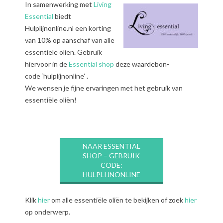
In samenwerking met
Living
Essential
biedt
Hulplijnonline.nl een korting
van 10% op aanschaf van alle
essentiële oliën. Gebruik
hiervoor in de
Essential shop
deze waardebon-
code ‘hulplijnonline’ .
We wensen je fijne ervaringen met het gebruik van
essentiële oliën!
NAAR ESSENTIAL
SHOP – GEBRUIK
CODE:
HULPLIJNONLINE
Klik
hier
om alle essentiële oliën te bekijken of zoek
hier
op onderwerp.