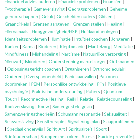
Financieel advies ouderen
|
Financiële problemen
|
Financiën
|
Fytotherapie
|
Gameverslaving
|
Gedragsproblemen
|
Geheime
genootschappen
|
Geluk
|
Gescheiden ouders
|
Gidsen
|
Graancirkels
|
Grenzen aangeven
|
Grenzen stellen
|
Healing
|
Hiernamaals
|
Hooggevoeligheid/HSP
|
Huidaandoeningen
|
Identiteitsproblemen
|
Illuminatie
|
Intuïtief coachen
|
Jongeren
|
Kanker
|
Karma
|
Kinderen
|
Kleptomanie
|
Mantelzorg
|
Meditatie
|
Mindfulness
|
Mishandeling
|
Narcisme
|
Natuurlijke verzorging
|
Nieuwetijdskinderen
|
Ondersteuning
mantelzorger
|
Ontspannen
|
Oplossingsgericht coachen
|
Organiseren
|
Orthomoleculair
|
Ouderen
|
Overspannenheid
|
Paniekaanvallen
|
Patronen
doorbreken
|
PEM
|
Persoonlijke ontwikkeling
|
Pijn
|
Positieve
psychologie
|
Praktische ondersteuning
|
Pubers
|
Quantum
Touch
|
Reconnective Healing
|
Reiki
|
Relatie
|
Relatiecounseling
|
Rookverslaving
|
Rouw
|
Samengesteld gezin
|
Samenzweringstheorieën
|
Schumann resonantie
|
Seksualiteit
|
Seksverslaving
|
Sensitherapie
|
Signaleringsplan
|
Slaapproblemen
|
Speciaal onderwijs
|
Spirit-Art
|
Spiritualiteit
|
Sport
|
Stiefouderschap
|
Stoppen met roken
|
Stress
|
Suïcide preventie
|