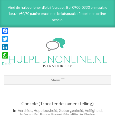
Skip
Vind de hulpverlener die bij jou past. Bel 0900-0330 en maak je
to
keuze (€0,70 p/min), maak een belafspraak
of boek een online
content
sessie.
Facebook
Twitter
LinkedIn
HULPLIJNONLINE.NL
WhatsApp
Delen
IS ER VOOR JOU!
Primary
Menu
Navigation
Menu
Console (Troostende samenstelling)
In
Verdriet
,
Hopeloosheid
,
Geborgenheid
,
Veiligheid
,
Informatie
,
Rouw
,
Essentiële oliën
,
Artikelen