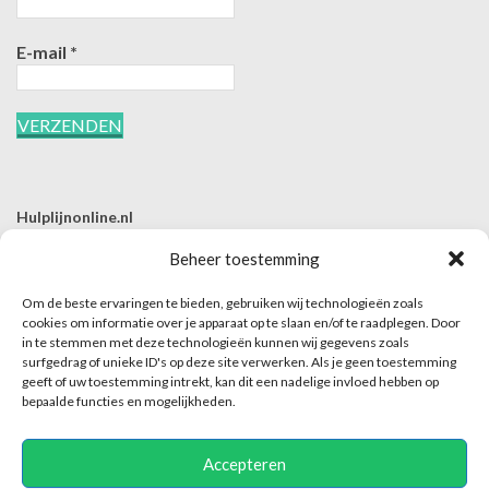
E-mail
*
Hulplijnonline.nl
T | 085-0657494
Beheer toestemming
E | info@hulplijnonline.nl
Om de beste ervaringen te bieden, gebruiken wij technologieën zoals
Contactformulier
cookies om informatie over je apparaat op te slaan en/of te raadplegen. Door
in te stemmen met deze technologieën kunnen wij gegevens zoals
Over Hulplijnonline.nl
surfgedrag of unieke ID's op deze site verwerken. Als je geen toestemming
Het team van Hulplijnonline.nl
geeft of uw toestemming intrekt, kan dit een nadelige invloed hebben op
bepaalde functies en mogelijkheden.
Accepteren