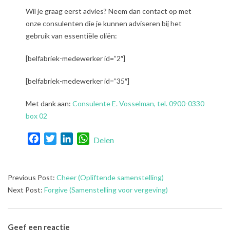
Wil je graag eerst advies? Neem dan contact op met
onze consulenten die je kunnen adviseren bij het
gebruik van essentiële oliën:
[belfabriek-medewerker id=”2″]
[belfabriek-medewerker id=”35″]
Met dank aan:
Consulente E. Vosselman, tel. 0900-0330
box 02
Facebook
Twitter
LinkedIn
WhatsApp
Delen
2021-
Previous Post:
Cheer (Opliftende samenstelling)
08-
Next Post:
Forgive (Samenstelling voor vergeving)
03
Geef een reactie