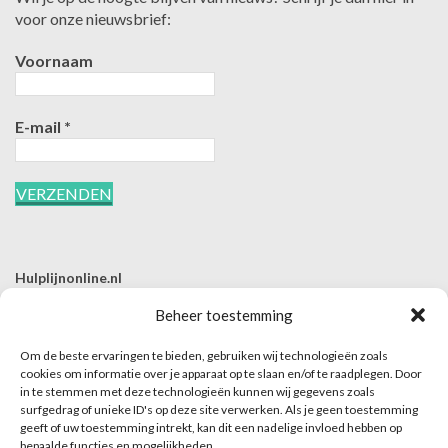
voor onze nieuwsbrief:
Voornaam
E-mail
*
Hulplijnonline.nl
T | 085-0657494
Beheer toestemming
E | info@hulplijnonline.nl
Om de beste ervaringen te bieden, gebruiken wij technologieën zoals
Contactformulier
cookies om informatie over je apparaat op te slaan en/of te raadplegen. Door
in te stemmen met deze technologieën kunnen wij gegevens zoals
Over Hulplijnonline.nl
surfgedrag of unieke ID's op deze site verwerken. Als je geen toestemming
Het team van Hulplijnonline.nl
geeft of uw toestemming intrekt, kan dit een nadelige invloed hebben op
bepaalde functies en mogelijkheden.