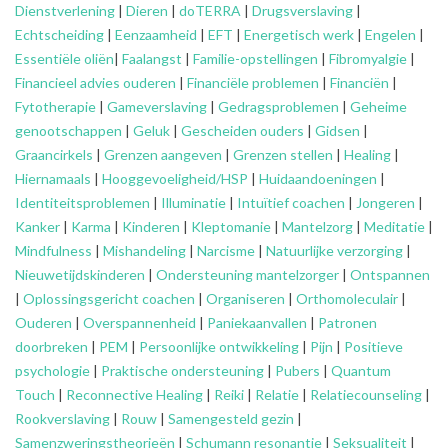
Dienstverlening
|
Dieren
|
doTERRA
|
Drugsverslaving
|
Echtscheiding
|
Eenzaamheid
|
EFT
|
Energetisch werk
|
Engelen
|
Essentiële oliën
|
Faalangst
|
Familie-opstellingen
|
Fibromyalgie
|
Financieel advies ouderen
|
Financiële problemen
|
Financiën
|
Fytotherapie
|
Gameverslaving
|
Gedragsproblemen
|
Geheime
genootschappen
|
Geluk
|
Gescheiden ouders
|
Gidsen
|
Graancirkels
|
Grenzen aangeven
|
Grenzen stellen
|
Healing
|
Hiernamaals
|
Hooggevoeligheid/HSP
|
Huidaandoeningen
|
Identiteitsproblemen
|
Illuminatie
|
Intuïtief coachen
|
Jongeren
|
Kanker
|
Karma
|
Kinderen
|
Kleptomanie
|
Mantelzorg
|
Meditatie
|
Mindfulness
|
Mishandeling
|
Narcisme
|
Natuurlijke verzorging
|
Nieuwetijdskinderen
|
Ondersteuning
mantelzorger
|
Ontspannen
|
Oplossingsgericht coachen
|
Organiseren
|
Orthomoleculair
|
Ouderen
|
Overspannenheid
|
Paniekaanvallen
|
Patronen
doorbreken
|
PEM
|
Persoonlijke ontwikkeling
|
Pijn
|
Positieve
psychologie
|
Praktische ondersteuning
|
Pubers
|
Quantum
Touch
|
Reconnective Healing
|
Reiki
|
Relatie
|
Relatiecounseling
|
Rookverslaving
|
Rouw
|
Samengesteld gezin
|
Samenzweringstheorieën
|
Schumann resonantie
|
Seksualiteit
|