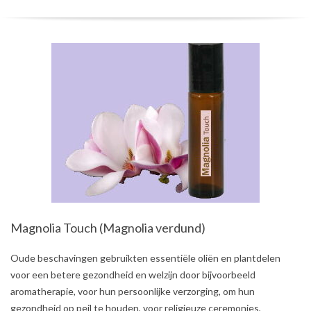
Magnolia Touch (Magnolia verdund)
2021-
Oude beschavingen gebruikten essentiële oliën en plantdelen
08-
voor een betere gezondheid en welzijn door bijvoorbeeld
01
aromatherapie, voor hun persoonlijke verzorging, om hun
gezondheid op peil te houden, voor religieuze ceremonies,