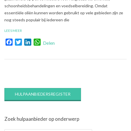
schoonheidsbehandelingen en voedselbereiding. Omdat
essentiële oliën kunnen worden gebruikt op vele gebieden zijn ze
nog steeds populair bij iedereen die
LEES MEER
Facebook
Twitter
LinkedIn
WhatsApp
Delen
HULPAANBIEDERSREGISTER
Zoek hulpaanbieder op onderwerp