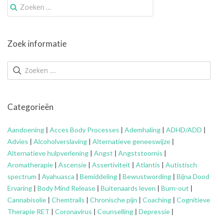
Zoek
naar:
Zoek informatie
Categorieën
Aandoening
|
Acces Body Processes
|
Ademhaling
|
ADHD/ADD
|
Advies
|
Alcoholverslaving
|
Alternatieve geneeswijze
|
Alternatieve hulpverlening
|
Angst
|
Angststoornis
|
Aromatherapie
|
Ascensie
|
Assertiviteit
|
Atlantis
|
Autistisch
spectrum
|
Ayahuasca
|
Bemiddeling
|
Bewustwording
|
Bijna Dood
Ervaring
|
Body Mind Release
|
Buitenaards leven
|
Burn-out
|
Cannabisolie
|
Chemtrails
|
Chronische pijn
|
Coaching
|
Cognitieve
Therapie RET
|
Coronavirus
|
Counselling
|
Depressie
|