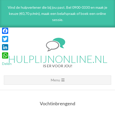
Skip
Vind de hulpverlener die bij jou past. Bel 0900-0330 en maak je
to
keuze (€0,70 p/min), maak een belafspraak
of boek een online
content
sessie.
Facebook
Twitter
LinkedIn
HULPLIJNONLINE.NL
WhatsApp
Delen
IS ER VOOR JOU!
Primary
Menu
Navigation
Menu
Vochtinbrengend