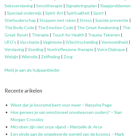
Seksverslaving
|
Sensitherapie
|
Signaleringsplan
|
Slaapproblemen
|
Speciaal onderwijs
|
Spirit-Art
|
Spiritualiteit
|
Sport
|
Stiefouderschap
|
Stoppen met roken
|
Stress
|
Suïcide preventie
|
The Body Code
|
The Emotion Code
|
The Great Awakening
|
The
Great Reset
|
Therapie
|
Touch for Health
|
Trauma Tekenen
|
UFO’s
|
Vaccinatie
|
Vaginisme
|
(V)echtscheiding
|
Vermoeidheid
|
Verslaving
|
Voeding
|
Voetreflexzone therapie
|
Voice Dialoque
|
Welzijn
|
Wietolie
|
Zelfheling
|
Zorg
Meld je aan als hulpaanbieder
Recente arikelen
Weet dat je bestemd bent voor meer – Natasha Page
Hoe genees je van emotioneel onvolwassen ouders? – Sian
Morgan-Crossley
Microben zijn niet onze vijand – Marizelle dr. Arce
Een einde aan de omgekeerde wereld van de kosmos – Mark