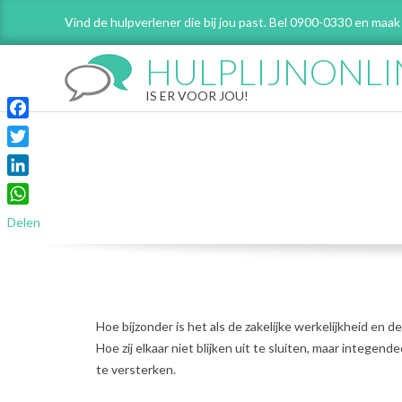
Skip
Vind de hulpverlener die bij jou past. Bel 0900-0330 en maak
to
content
HULPLIJNONLI
IS ER VOOR JOU!
Facebook
Twitter
LinkedIn
WhatsApp
Delen
Hoe bijzonder is het als de zakelijke werkelijkheid en de
Hoe zij elkaar niet blijken uit te sluiten, maar integende
te versterken.