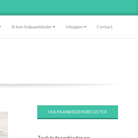
Ik ben hulpaanbieder
Inloggen
Contact
HULPAANBIEDERSREGISTER
Zoek hulpaanbieder op