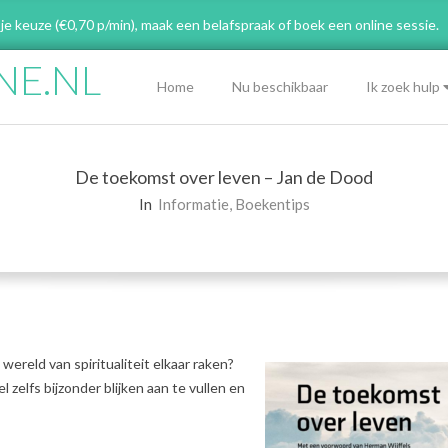
 je keuze (€0,70 p/min), maak een belafspraak
of boek een online sessie.
NE.NL
Primary
Home
Nu beschikbaar
Ik zoek hulp
Navigation
Menu
De toekomst over leven – Jan de Dood
In
Informatie
,
Boekentips
 wereld van spiritualiteit elkaar raken?
el zelfs bijzonder blijken aan te vullen en