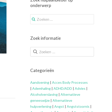
onderwerp
Zoek
naar:
Zoek informatie
Categorieën
Aandoening
|
Acces Body Processes
|
Ademhaling
|
ADHD/ADD
|
Advies
|
Alcoholverslaving
|
Alternatieve
geneeswijze
|
Alternatieve
hulpverlening
|
Angst
|
Angststoornis
|