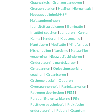
Graancirkels
|
Grenzen aangeven
|
Grenzen stellen
|
Healing
|
Hiernamaals
|
Hooggevoeligheid/HSP
|
Huidaandoeningen
|
Identiteitsproblemen
|
Illuminatie
|
Intuïtief coachen
|
Jongeren
|
Kanker
|
Karma
|
Kinderen
|
Kleptomanie
|
Mantelzorg
|
Meditatie
|
Mindfulness
|
Mishandeling
|
Narcisme
|
Natuurlijke
verzorging
|
Nieuwetijdskinderen
|
Ondersteuning
mantelzorger
|
Ontspannen
|
Oplossingsgericht
coachen
|
Organiseren
|
Orthomoleculair
|
Ouderen
|
Overspannenheid
|
Paniekaanvallen
|
Patronen doorbreken
|
PEM
|
Persoonlijke ontwikkeling
|
Pijn
|
Positieve psychologie
|
Praktische
ondersteuning
|
Pubers
|
Quantum