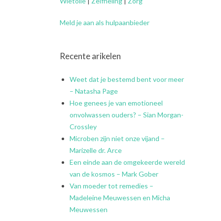
Wietolie
|
Zelfheling
|
Zorg
Meld je aan als hulpaanbieder
Recente arikelen
Weet dat je bestemd bent voor meer
– Natasha Page
Hoe genees je van emotioneel
onvolwassen ouders? – Sian Morgan-
Crossley
Microben zijn niet onze vijand –
Marizelle dr. Arce
Een einde aan de omgekeerde wereld
van de kosmos – Mark Gober
Van moeder tot remedies –
Madeleine Meuwessen en Micha
Meuwessen