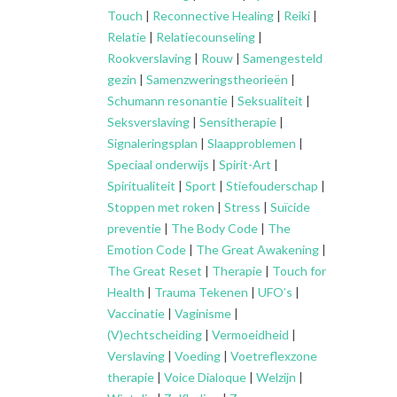
Touch
|
Reconnective Healing
|
Reiki
|
Relatie
|
Relatiecounseling
|
Rookverslaving
|
Rouw
|
Samengesteld
gezin
|
Samenzweringstheorieën
|
Schumann resonantie
|
Seksualiteit
|
Seksverslaving
|
Sensitherapie
|
Signaleringsplan
|
Slaapproblemen
|
Speciaal onderwijs
|
Spirit-Art
|
Spiritualiteit
|
Sport
|
Stiefouderschap
|
Stoppen met roken
|
Stress
|
Suïcide
preventie
|
The Body Code
|
The
Emotion Code
|
The Great Awakening
|
The Great Reset
|
Therapie
|
Touch for
Health
|
Trauma Tekenen
|
UFO’s
|
Vaccinatie
|
Vaginisme
|
(V)echtscheiding
|
Vermoeidheid
|
Verslaving
|
Voeding
|
Voetreflexzone
therapie
|
Voice Dialoque
|
Welzijn
|