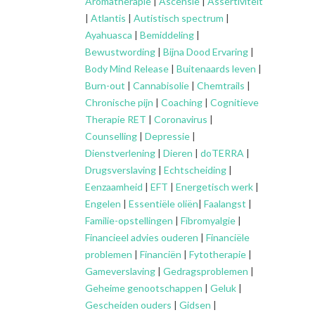
Aromatherapie
|
Ascensie
|
Assertiviteit
|
Atlantis
|
Autistisch spectrum
|
Ayahuasca
|
Bemiddeling
|
Bewustwording
|
Bijna Dood Ervaring
|
Body Mind Release
|
Buitenaards leven
|
Burn-out
|
Cannabisolie
|
Chemtrails
|
Chronische pijn
|
Coaching
|
Cognitieve
Therapie RET
|
Coronavirus
|
Counselling
|
Depressie
|
Dienstverlening
|
Dieren
|
doTERRA
|
Drugsverslaving
|
Echtscheiding
|
Eenzaamheid
|
EFT
|
Energetisch werk
|
Engelen
|
Essentiële oliën
|
Faalangst
|
Familie-opstellingen
|
Fibromyalgie
|
Financieel advies ouderen
|
Financiële
problemen
|
Financiën
|
Fytotherapie
|
Gameverslaving
|
Gedragsproblemen
|
Geheime genootschappen
|
Geluk
|
Gescheiden ouders
|
Gidsen
|