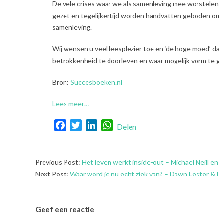
De vele crises waar we als samenleving mee worstelen
gezet en tegelijkertijd worden handvatten geboden om 
samenleving.
Wij wensen u veel leesplezier toe en ‘de hoge moed’ da
betrokkenheid te doorleven en waar mogelijk vorm te 
Bron:
Succesboeken.nl
Lees meer…
Facebook
Twitter
LinkedIn
WhatsApp
Delen
2022-
Previous Post:
Het leven werkt inside-out – Michael Neill en
11-
Next Post:
Waar word je nu echt ziek van? – Dawn Lester & 
22
Geef een reactie