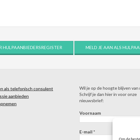
R HULPAANBIEDERSREGISTER
MELD JE AAN ALS HULPA
Wil je op de hoogte blijven van
 als telefonisch consulent
Schrijf je dan hier in voor onze
ssie aanbieden
nieuwsbrief:
opnemen
Voornaam
E-mail
*
Om de beste 