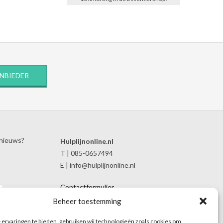
ANBIEDER
 nieuws?
Hulplijnonline.nl
T | 085-0657494
E | info@hulplijnonline.nl
Contactformulier
Over Hulplijnonline.nl
Beheer toestemming
Het team van Hulplijnonline.nl
ervaringen te bieden, gebruiken wij technologieën zoals cookies om