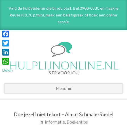
Skip
Vind de hulpverlener die bij jou past. Bel 0900-0330 en maak je
to
keuze (€0,70 p/min), maak een belafspraak
of boek een online
content
sessie.
Facebook
Twitter
LinkedIn
HULPLIJNONLINE.NL
WhatsApp
Delen
IS ER VOOR JOU!
Primary
Menu
Navigation
Menu
Doe jezelf niet tekort – Almut Schmale-Riedel
In
Informatie
,
Boekentips