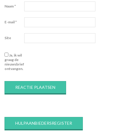
Naam
*
E-mail
*
Site
Ja, ik wil
graag de
nieuwsbrief
ontvangen.
HULPAANBIEDERSREGISTER