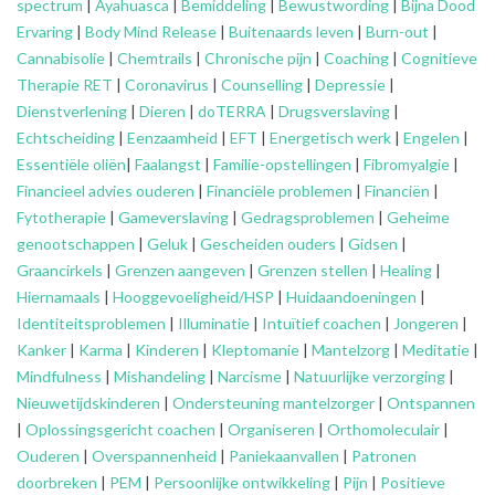
spectrum
|
Ayahuasca
|
Bemiddeling
|
Bewustwording
|
Bijna Dood
Ervaring
|
Body Mind Release
|
Buitenaards leven
|
Burn-out
|
Cannabisolie
|
Chemtrails
|
Chronische pijn
|
Coaching
|
Cognitieve
Therapie RET
|
Coronavirus
|
Counselling
|
Depressie
|
Dienstverlening
|
Dieren
|
doTERRA
|
Drugsverslaving
|
Echtscheiding
|
Eenzaamheid
|
EFT
|
Energetisch werk
|
Engelen
|
Essentiële oliën
|
Faalangst
|
Familie-opstellingen
|
Fibromyalgie
|
Financieel advies ouderen
|
Financiële problemen
|
Financiën
|
Fytotherapie
|
Gameverslaving
|
Gedragsproblemen
|
Geheime
genootschappen
|
Geluk
|
Gescheiden ouders
|
Gidsen
|
Graancirkels
|
Grenzen aangeven
|
Grenzen stellen
|
Healing
|
Hiernamaals
|
Hooggevoeligheid/HSP
|
Huidaandoeningen
|
Identiteitsproblemen
|
Illuminatie
|
Intuïtief coachen
|
Jongeren
|
Kanker
|
Karma
|
Kinderen
|
Kleptomanie
|
Mantelzorg
|
Meditatie
|
Mindfulness
|
Mishandeling
|
Narcisme
|
Natuurlijke verzorging
|
Nieuwetijdskinderen
|
Ondersteuning
mantelzorger
|
Ontspannen
|
Oplossingsgericht coachen
|
Organiseren
|
Orthomoleculair
|
Ouderen
|
Overspannenheid
|
Paniekaanvallen
|
Patronen
doorbreken
|
PEM
|
Persoonlijke ontwikkeling
|
Pijn
|
Positieve