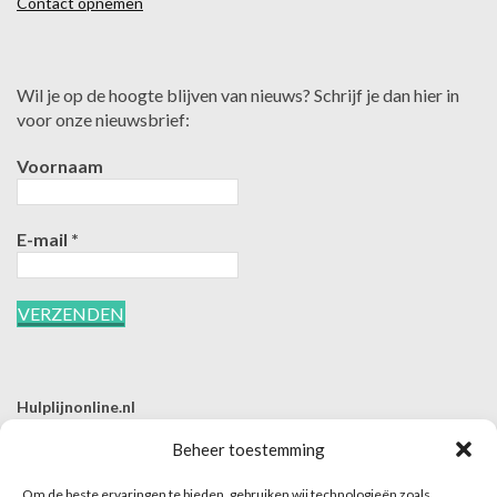
Contact opnemen
Wil je op de hoogte blijven van nieuws? Schrijf je dan hier in
voor onze nieuwsbrief:
Voornaam
E-mail
*
Hulplijnonline.nl
T | 085-0657494
Beheer toestemming
E | info@hulplijnonline.nl
Om de beste ervaringen te bieden, gebruiken wij technologieën zoals