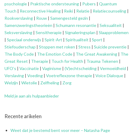
psychologie
|
Praktische ondersteuning
|
Pubers
|
Quantum
Touch
|
Reconnective Healing
|
Reiki
|
Relatie
|
Relatiecounseling
|
Rookverslaving
|
Rouw
|
Samengesteld gezin
|
Samenzweringstheorieën
|
Schumann resonantie
|
Seksualiteit
|
Seksverslaving
|
Sensitherapie
|
Signaleringsplan
|
Slaapproblemen
|
Speciaal onderwijs
|
Spirit-Art
|
Spiritualiteit
|
Sport
|
Stiefouderschap
|
Stoppen met roken
|
Stress
|
Suïcide preventie
|
The Body Code
|
The Emotion Code
|
The Great Awakening
|
The
Great Reset
|
Therapie
|
Touch for Health
|
Trauma Tekenen
|
UFO’s
|
Vaccinatie
|
Vaginisme
|
(V)echtscheiding
|
Vermoeidheid
|
Verslaving
|
Voeding
|
Voetreflexzone therapie
|
Voice Dialoque
|
Welzijn
|
Wietolie
|
Zelfheling
|
Zorg
Meld je aan als hulpaanbieder
Recente arikelen
Weet dat je bestemd bent voor meer – Natasha Page