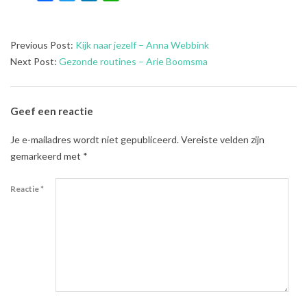
2023-
Previous Post:
Kijk naar jezelf – Anna Webbink
12-
Next Post:
Gezonde routines – Arie Boomsma
19
Geef een reactie
Je e-mailadres wordt niet gepubliceerd.
Vereiste velden zijn
gemarkeerd met
*
Reactie
*