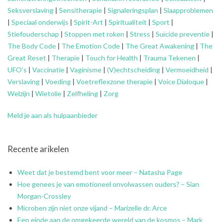
Seksverslaving
|
Sensitherapie
|
Signaleringsplan
|
Slaapproblemen
|
Speciaal onderwijs
|
Spirit-Art
|
Spiritualiteit
|
Sport
|
Stiefouderschap
|
Stoppen met roken
|
Stress
|
Suïcide preventie
|
The Body Code
|
The Emotion Code
|
The Great Awakening
|
The
Great Reset
|
Therapie
|
Touch for Health
|
Trauma Tekenen
|
UFO’s
|
Vaccinatie
|
Vaginisme
|
(V)echtscheiding
|
Vermoeidheid
|
Verslaving
|
Voeding
|
Voetreflexzone therapie
|
Voice Dialoque
|
Welzijn
|
Wietolie
|
Zelfheling
|
Zorg
Meld je aan als hulpaanbieder
Recente arikelen
Weet dat je bestemd bent voor meer – Natasha Page
Hoe genees je van emotioneel onvolwassen ouders? – Sian
Morgan-Crossley
Microben zijn niet onze vijand – Marizelle dr. Arce
Een einde aan de omgekeerde wereld van de kosmos – Mark