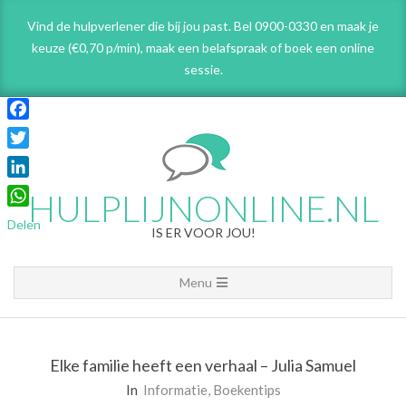
Skip
Vind de hulpverlener die bij jou past. Bel 0900-0330 en maak je
to
keuze (€0,70 p/min), maak een belafspraak
of boek een online
content
sessie.
Facebook
Twitter
LinkedIn
HULPLIJNONLINE.NL
WhatsApp
Delen
IS ER VOOR JOU!
Primary
Menu
Navigation
Menu
Elke familie heeft een verhaal – Julia Samuel
In
Informatie
,
Boekentips