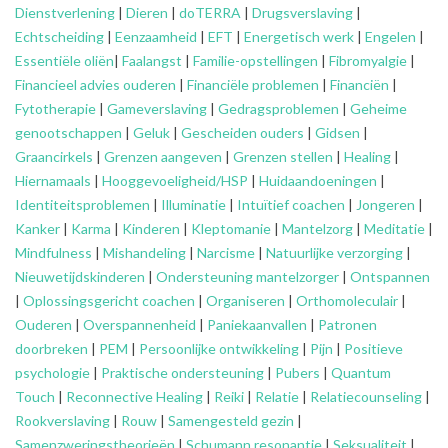
Dienstverlening
|
Dieren
|
doTERRA
|
Drugsverslaving
|
Echtscheiding
|
Eenzaamheid
|
EFT
|
Energetisch werk
|
Engelen
|
Essentiële oliën
|
Faalangst
|
Familie-opstellingen
|
Fibromyalgie
|
Financieel advies ouderen
|
Financiële problemen
|
Financiën
|
Fytotherapie
|
Gameverslaving
|
Gedragsproblemen
|
Geheime
genootschappen
|
Geluk
|
Gescheiden ouders
|
Gidsen
|
Graancirkels
|
Grenzen aangeven
|
Grenzen stellen
|
Healing
|
Hiernamaals
|
Hooggevoeligheid/HSP
|
Huidaandoeningen
|
Identiteitsproblemen
|
Illuminatie
|
Intuïtief coachen
|
Jongeren
|
Kanker
|
Karma
|
Kinderen
|
Kleptomanie
|
Mantelzorg
|
Meditatie
|
Mindfulness
|
Mishandeling
|
Narcisme
|
Natuurlijke verzorging
|
Nieuwetijdskinderen
|
Ondersteuning
mantelzorger
|
Ontspannen
|
Oplossingsgericht coachen
|
Organiseren
|
Orthomoleculair
|
Ouderen
|
Overspannenheid
|
Paniekaanvallen
|
Patronen
doorbreken
|
PEM
|
Persoonlijke ontwikkeling
|
Pijn
|
Positieve
psychologie
|
Praktische ondersteuning
|
Pubers
|
Quantum
Touch
|
Reconnective Healing
|
Reiki
|
Relatie
|
Relatiecounseling
|
Rookverslaving
|
Rouw
|
Samengesteld gezin
|
Samenzweringstheorieën
|
Schumann resonantie
|
Seksualiteit
|