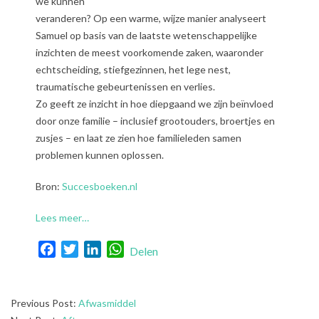
we kunnen
veranderen? Op een warme, wijze manier analyseert
Samuel op basis van de laatste wetenschappelijke
inzichten de meest voorkomende zaken, waaronder
echtscheiding, stiefgezinnen, het lege nest,
traumatische gebeurtenissen en verlies.
Zo geeft ze inzicht in hoe diepgaand we zijn beïnvloed
door onze familie – inclusief grootouders, broertjes en
zusjes – en laat ze zien hoe familieleden samen
problemen kunnen oplossen.
Bron:
Succesboeken.nl
Lees meer…
Facebook
Twitter
LinkedIn
WhatsApp
Delen
2022-
Previous Post:
Afwasmiddel