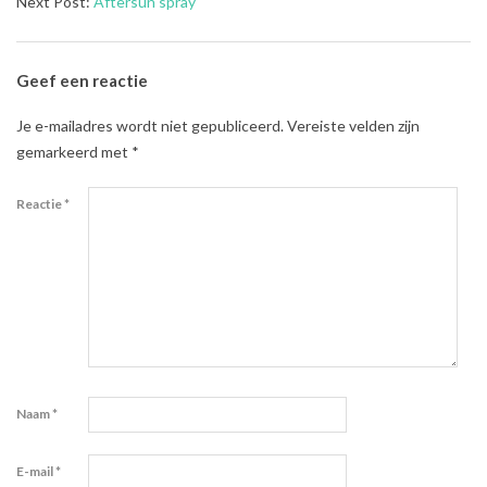
06-
Next Post:
Aftersun spray
14
Geef een reactie
Je e-mailadres wordt niet gepubliceerd.
Vereiste velden zijn
gemarkeerd met
*
Reactie
*
Naam
*
E-mail
*