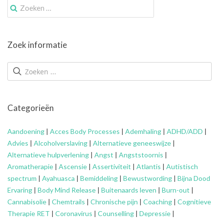
Zoek
naar:
Zoek informatie
Categorieën
Aandoening
|
Acces Body Processes
|
Ademhaling
|
ADHD/ADD
|
Advies
|
Alcoholverslaving
|
Alternatieve geneeswijze
|
Alternatieve hulpverlening
|
Angst
|
Angststoornis
|
Aromatherapie
|
Ascensie
|
Assertiviteit
|
Atlantis
|
Autistisch
spectrum
|
Ayahuasca
|
Bemiddeling
|
Bewustwording
|
Bijna Dood
Ervaring
|
Body Mind Release
|
Buitenaards leven
|
Burn-out
|
Cannabisolie
|
Chemtrails
|
Chronische pijn
|
Coaching
|
Cognitieve
Therapie RET
|
Coronavirus
|
Counselling
|
Depressie
|