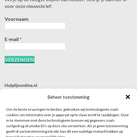
voor onze nieuwsbrief:
Voornaam
E-mail
*
Hulplijnonline.nl
T | 085-0657494
Beheer toestemming
E | info@hulplijnonline.nl
Om de beste ervaringen te bieden, gebruiken wij technologieën zoals
Contactformulier
cookies om informatie over je apparaat op te slaan en/of te raadplegen. Door
in te stemmen met deze technologieën kunnen wij gegevens zoals
Over Hulplijnonline.nl
surfgedrag of unieke ID's op deze site verwerken. Als je geen toestemming
Het team van Hulplijnonline.nl
geeft of uw toestemming intrekt, kan dit een nadelige invloed hebben op
bepaalde functies en mogelijkheden.