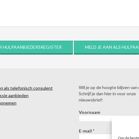
R HULPAANBIEDERSREGISTER
MELD JE AAN ALS HULPA
Wil je op de hoogte blijven van
 als telefonisch consulent
Schrijf je dan hier in voor onze
ssie aanbieden
nieuwsbrief:
opnemen
Voornaam
E-mail
*
Om de beste 