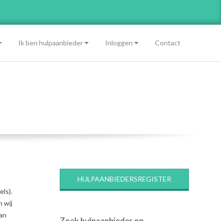
Ik ben hulpaanbieder
Inloggen
Contact
HULPAANBIEDERSREGISTER
els).
 wij
van
Zoek hulpaanbieder op