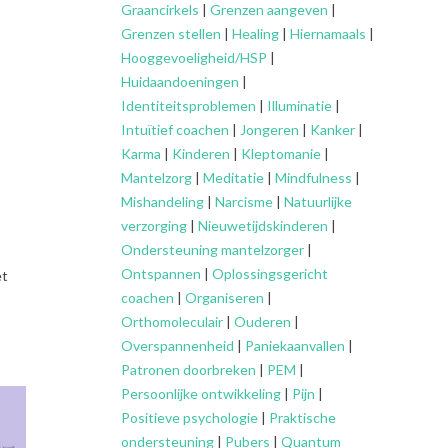
Graancirkels
|
Grenzen aangeven
|
Grenzen stellen
|
Healing
|
Hiernamaals
|
Hooggevoeligheid/HSP
|
Huidaandoeningen
|
Identiteitsproblemen
|
Illuminatie
|
Intuïtief coachen
|
Jongeren
|
Kanker
|
Karma
|
Kinderen
|
Kleptomanie
|
Mantelzorg
|
Meditatie
|
Mindfulness
|
Mishandeling
|
Narcisme
|
Natuurlijke
verzorging
|
Nieuwetijdskinderen
|
Ondersteuning
mantelzorger
|
Ontspannen
|
Oplossingsgericht
et
coachen
|
Organiseren
|
Orthomoleculair
|
Ouderen
|
Overspannenheid
|
Paniekaanvallen
|
Patronen doorbreken
|
PEM
|
Persoonlijke ontwikkeling
|
Pijn
|
Positieve psychologie
|
Praktische
ondersteuning
|
Pubers
|
Quantum