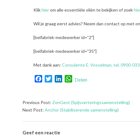
Klik
hier
om alle essentiële oliën te bekijken of zoek
hie
Wil je graag eerst advies? Neem dan contact op met onz
[belfabriek-medewerker id=”2″]
[belfabriek-medewerker id=”35″]
Met dank aan:
Consulente E. Vosselman, tel. 0900-033
Facebook
Twitter
LinkedIn
WhatsApp
Delen
2021-
Previous Post:
ZenGest (Spijsverteringssamenstelling)
08-
Next Post:
Anchor (Stabiliserende samenstelling)
03
Geef een reactie