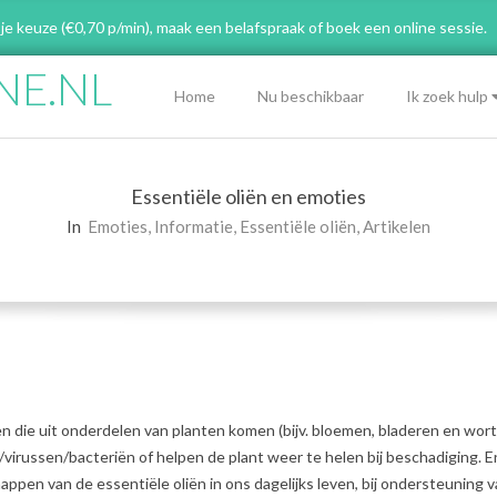
 je keuze (€0,70 p/min), maak een belafspraak
of boek een online sessie.
NE.NL
Primary
Home
Nu beschikbaar
Ik zoek hulp
Navigation
Menu
Essentiële oliën en emoties
In
Emoties
,
Informatie
,
Essentiële oliën
,
Artikelen
en die uit onderdelen van planten komen (bijv. bloemen, bladeren en wort
irussen/bacteriën of helpen de plant weer te helen bij beschadiging. En
pen van de essentiële oliën in ons dagelijks leven, bij ondersteuning 