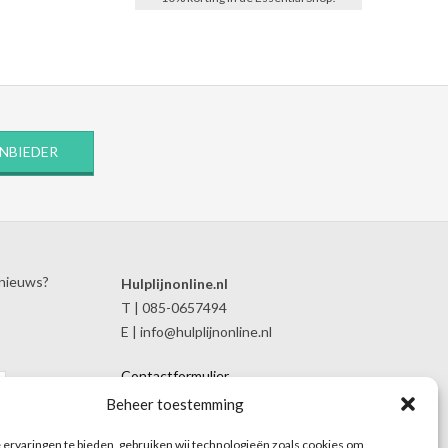
ANBIEDER
 nieuws?
Hulplijnonline.nl
T | 085-0657494
E | info@hulplijnonline.nl
Contactformulier
Over Hulplijnonline.nl
Beheer toestemming
Het team van Hulplijnonline.nl
ervaringen te bieden, gebruiken wij technologieën zoals cookies om