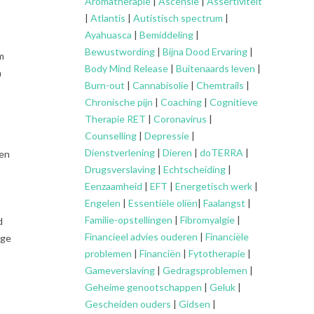
Aromatherapie
|
Ascensie
|
Assertiviteit
|
Atlantis
|
Autistisch spectrum
|
Ayahuasca
|
Bemiddeling
|
Bewustwording
|
Bijna Dood Ervaring
|
m
Body Mind Release
|
Buitenaards leven
|
m
Burn-out
|
Cannabisolie
|
Chemtrails
|
Chronische pijn
|
Coaching
|
Cognitieve
Therapie RET
|
Coronavirus
|
Counselling
|
Depressie
|
Dienstverlening
|
Dieren
|
doTERRA
|
ien
Drugsverslaving
|
Echtscheiding
|
Eenzaamheid
|
EFT
|
Energetisch werk
|
Engelen
|
Essentiële oliën
|
Faalangst
|
Familie-opstellingen
|
Fibromyalgie
|
d
Financieel advies ouderen
|
Financiële
ige
problemen
|
Financiën
|
Fytotherapie
|
Gameverslaving
|
Gedragsproblemen
|
Geheime genootschappen
|
Geluk
|
Gescheiden ouders
|
Gidsen
|