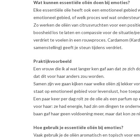
Wat kunnen essentiële oliën doen bij emoties?
Elke essentiële olie heeft ook een emotioneel gebied 
emotioneel gebied, of welk proces wel wat ondersteun
Zo werken de oliën van citrusvruchten voor een posit
boosheid los te laten en compassie voor de situatie/p
verdriet te voelen in een rouwproces. Cardamom (Karda
samenstelling) geeft je steun tijdens verdriet.
Praktijkvoorbeeld
Een vrouw die ik al wat langer ken gaf aan dat ze zich 
dat dit voor haar anders zou worden.
Samen zijn we gaan kijken naar welke oliën zij lekker vo
staat op emotioneel gebied voor levenslust, hoe toepa
Een paar keer per dag rolt ze de olie als een parfum op 
voor haar: ze had energie, had zin om dingen te onde
baan gaf haar geen voldoening meer, maar dat kon ze ni
Hoe gebruik je essentiële oliën bij emoties?
Vaak gebruik je de oliën aromatisch en topisch voor em