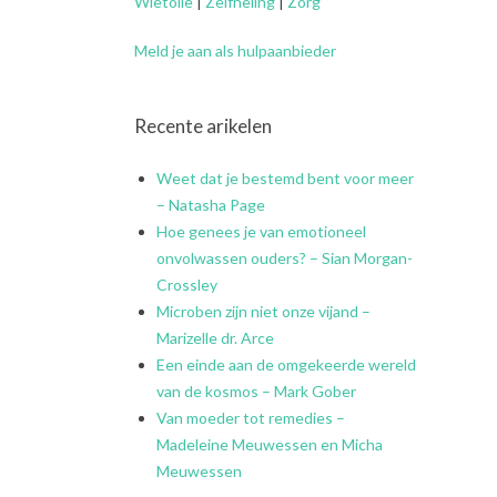
Wietolie
|
Zelfheling
|
Zorg
Meld je aan als hulpaanbieder
Recente arikelen
Weet dat je bestemd bent voor meer
– Natasha Page
Hoe genees je van emotioneel
onvolwassen ouders? – Sian Morgan-
Crossley
Microben zijn niet onze vijand –
Marizelle dr. Arce
Een einde aan de omgekeerde wereld
van de kosmos – Mark Gober
Van moeder tot remedies –
Madeleine Meuwessen en Micha
Meuwessen