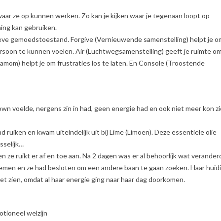
waar ze op kunnen werken. Zo kan je kijken waar je tegenaan loopt op
ing kan gebruiken.
ieve gemoedstoestand. Forgive (Vernieuwende samenstelling) helpt je o
ersoon te kunnen voelen. Air (Luchtwegsamenstelling) geeft je ruimte o
mom) helpt je om frustraties los te laten. En Console (Troostende
down voelde, nergens zin in had, geen energie had en ook niet meer kon z
nd ruiken en kwam uiteindelijk uit bij Lime (Limoen). Deze essentiële olie
sselijk…
en ze ruikt er af en toe aan. Na 2 dagen was er al behoorlijk wat verander
rnemen en ze had besloten om een andere baan te gaan zoeken. Haar huid
et zien, omdat al haar energie ging naar haar dag doorkomen.
otioneel welzijn