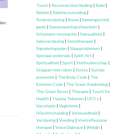
Touch
|
Reconnective Healing
|
Reiki
|
Relatie
|
Relatiecounseling
|
Rookverslaving
|
Rouw
|
Samengesteld
iën:
gezin
|
Samenzweringstheorieën
|
Schumann resonantie
|
Seksualiteit
|
Seksverslaving
|
Sensitherapie
|
Signaleringsplan
|
Slaapproblemen
|
Speciaal onderwijs
|
Spirit-Art
|
Spiritualiteit
|
Sport
|
Stiefouderschap
|
Stoppen met roken
|
Stress
|
Suïcide
preventie
|
The Body Code
|
The
Emotion Code
|
The Great Awakening
|
The Great Reset
|
Therapie
|
Touch for
Health
|
Trauma Tekenen
|
UFO’s
|
Vaccinatie
|
Vaginisme
|
(V)echtscheiding
|
Vermoeidheid
|
Verslaving
|
Voeding
|
Voetreflexzone
therapie
|
Voice Dialoque
|
Welzijn
|