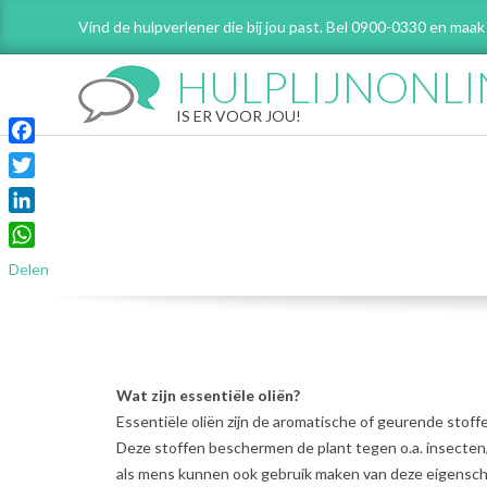
Skip
Vind de hulpverlener die bij jou past. Bel 0900-0330 en maak
to
content
HULPLIJNONLI
IS ER VOOR JOU!
Facebook
Twitter
LinkedIn
WhatsApp
Delen
Wat zijn essentiële oliën?
Essentiële oliën zijn de aromatische of geurende stoff
Deze stoffen beschermen de plant tegen o.a. insecten/v
als mens kunnen ook gebruik maken van deze eigenschap