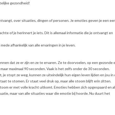
telijke gezondheid!
 ontvangt, over situaties, dingen of personen. Je emoties geven je een ee
chte of je herinnert je iets. Dit is allemaal informatie die je ontvangt en
 mede afhankelijk van alle ervaringen in je leven.
nnen dat ze er zijn en ze te ervaren. Ze te doorvoelen, op een gezonde 
jk maar maximaal 90 seconden. Vaak is het zelfs onder de 30 seconden.
t, je stopt ze weg, kunnen ze uiteindelijk hun eigen leven lijden en jou in
at te stomen. Er staat veel druk op, maar alle stoom blijft erin zitten.
toom er met volle kracht uitkomt. Emoties hebben zich opgespaard en a
atie, maar van alle situaties waar die emotie bij hoorde. Nu duurt het