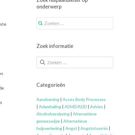
onderwerp
Zoek
rste
naar:
Zoek informatie
en
Categorieën
 de
Aandoening
|
Acces Body Processes
ls
|
Ademhaling
|
ADHD/ADD
|
Advies
|
Alcoholverslaving
|
Alternatieve
geneeswijze
|
Alternatieve
hulpverlening
|
Angst
|
Angststoornis
|